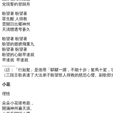
兌現誓約登歸舟
盼望著 盼望著
眾生醒 人得救
雲開日出耀神州
天清體透穹蒼久
盼望著 盼望著
盼望的翅膀飛重九
盼望著 盼望著
盼望的心願早達就
早達就 早達就
.............
（註：「行如駑」是借用「騏驥一躍，不能十步；駑馬十駕，
（三段主歌表達了大法弟子盼望世人得救的慈悲心聲。副歌部
小花
理悟
朵朵小花堪奇葩，
開滿神州遍天涯。