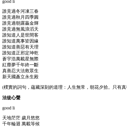
good li
誰見過冬河凍三春
誰見過秋月四季圓
誰見過朝露贏金輝
誰見過無風浪滔天
誰知道人是世間客
誰知道萬事皆因緣
誰知道善惡有天理
誰知道正邪定坤乾
蒼宇浩萬載星無際
紅塵夢千年終一斷
真善忍大法救眾生
新天國矗立永生殿
(樸實的詞句，蘊藏深刻的道理：人生無常，朝花夕拾。只有
法徒心聲
good li
天地茫茫 歲月悠悠
千年輪迴 萬載等候