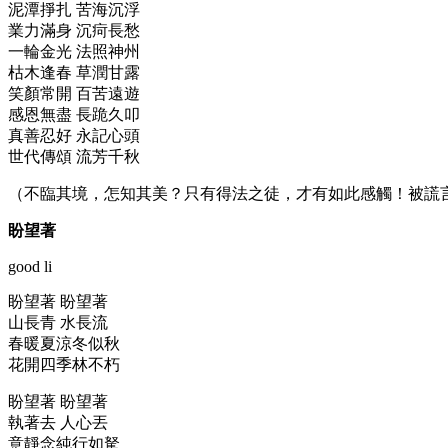
泥潭掙扎 苦海沉浮
業力滿身 沉疴長愁
一輪金光 法照神州
枯木逢春 草潤甘露
笑顏常開 百苦遠遊
感恩無盡 長跪久叩
真善忍好 永記心頭
世代傳頌 流芳千秋
（不臨其境，怎知其美？只有得法之徒，才有如此感觸！被謊
盼望著
good li
盼望著 盼望著
山長青 水長流
春暖夏涼冬似秋
花開四季林不朽
盼望著 盼望著
執著去 人心丟
意靜念純行如駑