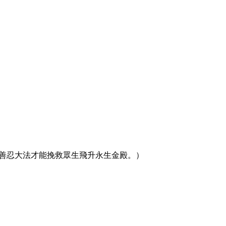
真善忍大法才能挽救眾生飛升永生金殿。）