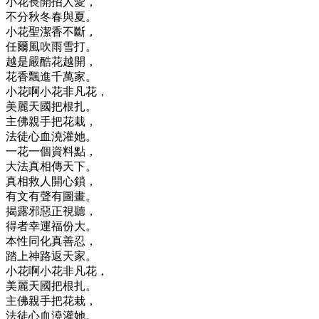
小花長開招人愛，
不分秋冬春與夏。
小花聖潔香不斷，
任爾風吹雨雪打。
越是嚴酷花越開，
花香飄進千萬家。
小花啊小花非凡花，
美麗天國把根扎。
主佛親手把花栽，
法徒心血澆灌她。
一花一個資料點，
大法真相傳天下。
真相救人開心鎖，
有文有聲有圖畫。
揭露邪惡正視聽，
得者幸運福份大。
本性同化真善忍，
踏上神路返天家。
小花啊小花非凡花，
美麗天國把根扎。
主佛親手把花栽，
法徒心血澆灌她。