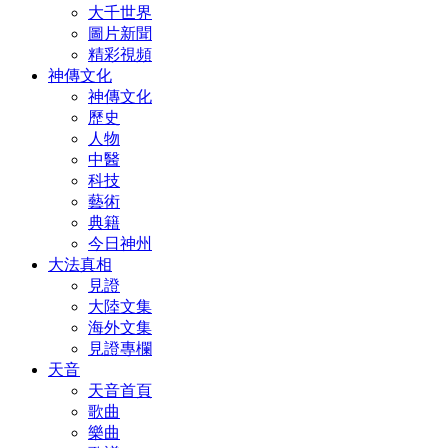
大千世界
圖片新聞
精彩視頻
神傳文化
神傳文化
歷史
人物
中醫
科技
藝術
典籍
今日神州
大法真相
見證
大陸文集
海外文集
見證專欄
天音
天音首頁
歌曲
樂曲