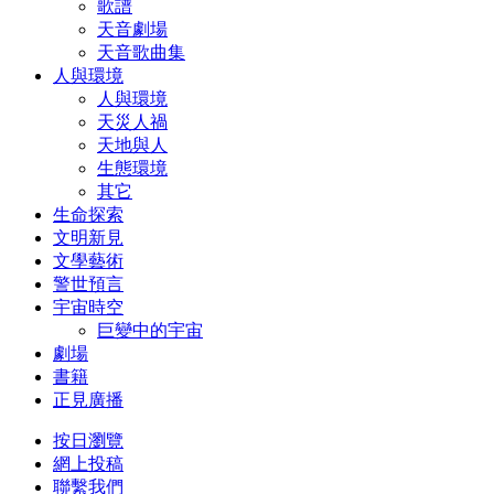
歌譜
天音劇場
天音歌曲集
人與環境
人與環境
天災人禍
天地與人
生態環境
其它
生命探索
文明新見
文學藝術
警世預言
宇宙時空
巨變中的宇宙
劇場
書籍
正見廣播
按日瀏覽
網上投稿
聯繫我們