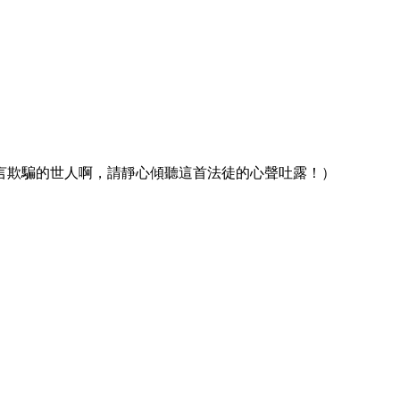
言欺騙的世人啊，請靜心傾聽這首法徒的心聲吐露！）