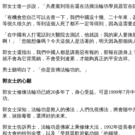
郭女士進一步說，「共產黨到現在還在活摘法輪功學員器官在
「有機會您自己可以去查一下，我們中國這十幾、二十年來，
等很久很久的，等到這個人死了都不一定等得到，因為這需要
「在中國有人打電話到大醫院去測試，他就說：我的家人要換
啊！」「您能想像嗎？今天這個人是活著的，明天因為那個病
郭女士還指出，我們中國人都是講善惡有報的，那報在誰身上
就不會為它背黑鍋，不會受到連累，才能夠真正的平安吉祥。
男士聽明白了，「你是宣傳法輪功的。」
郭女士的心願
郭女士修煉法輪功已經20多年了，身心受益。可是1999年
功。
郭女士深知，法輪功是救人的佛法，人們仇視佛法，將會隨中
來，抹除毒誓，選擇好的未來。
郭女士告訴男士，法輪功是佛家上乘修煉大法，1992年從長
和大會的特別金獎，以及「受群眾歡迎氣功師「的稱號。