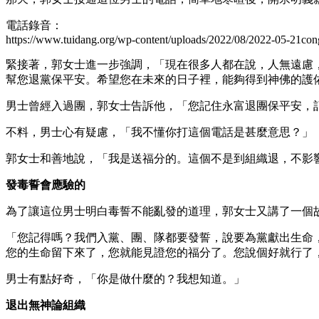
電話錄音：
https://www.tuidang.org/wp-content/uploads/2022/08/2022-05-21co
緊接著，郭女士進一步強調，「現在很多人都在說，人無遠慮
幫您退黨保平安。希望您在未來的日子裡，能夠得到神佛的護
男士曾經入過團，郭女士告訴他，「您記住永富退團保平安，
不料，男士心有疑慮，「我不懂你打這個電話是甚麼意思？」
郭女士和善地說，「我是送福分的。這個不是到組織退，不影
發毒誓會應驗的
為了讓這位男士明白毒誓不能亂發的道理，郭女士又講了一個
「您記得嗎？我們入黨、團、隊都要發誓，說要為黨獻出生命
您的生命留下來了，您就能見證您的福分了。您說個好就行了
男士有點好奇，「你是做什麼的？我想知道。」
退出無神論組織