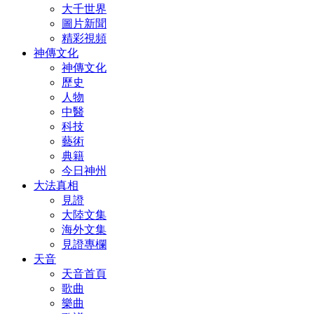
大千世界
圖片新聞
精彩視頻
神傳文化
神傳文化
歷史
人物
中醫
科技
藝術
典籍
今日神州
大法真相
見證
大陸文集
海外文集
見證專欄
天音
天音首頁
歌曲
樂曲