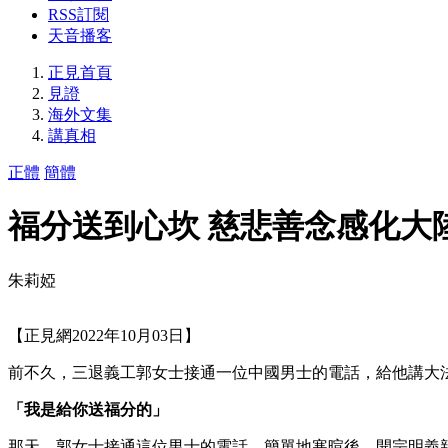
RSS訂閱
天音播客
正見首頁
見證
海外文集
講真相
正體
簡體
福分送到心坎 慈悲善念感化大
朱莉婭
【正見網2022年10月03日】
前不久，三退義工郭女士接通一位中國男士的電話，給他講大
「我是給你送福分的」
那天，郭女士接通這位男士的電話，簡單地寒暄後，開宗明義親