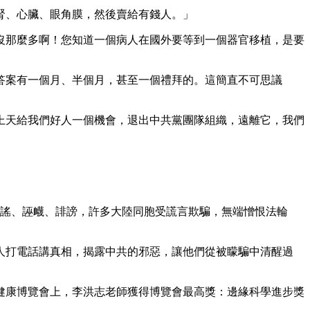
腎、心臟、眼角膜，然後賣給有錢人。」
沒那麼多啊！您知道一個病人在國外要等到一個器官移植，是要
答案有一個月、半個月，甚至一個禮拜的。這簡直不可思議
上天給我們好人一個機會，退出中共黨團隊組織，遠離它，我們
是造謠、誣衊、誹謗，許多大陸同胞受謊言欺騙，無端憎恨法輪
人打電話講真相，揭露中共的邪惡，讓他們從被矇騙中清醒過
方健康博覽會上，李洪志老師獲得博覽會最高獎：邊緣科學進步獎