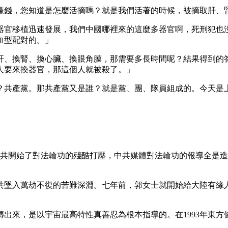
賺錢，您知道是怎麼活摘嗎？就是我們活著的時候，被摘取肝、
器官移植迅速發展，我們中國哪裡來的這麼多器官啊，死刑犯也
血型配對的。」
肝、換腎、換心臟、換眼角膜，那需要多長時間呢？結果得到的
人要來換器官，那這個人就被殺了。」
？共產黨。那共產黨又是誰？就是黨、團、隊員組成的。今天是
7月中共開始了對法輪功的殘酷打壓，中共媒體對法輪功的報導全
共墜入萬劫不復的苦難深淵。七年前，郭女士就開始給大陸有緣
春傳出來，是以宇宙最高特性真善忍為根本指導的。在1993年東