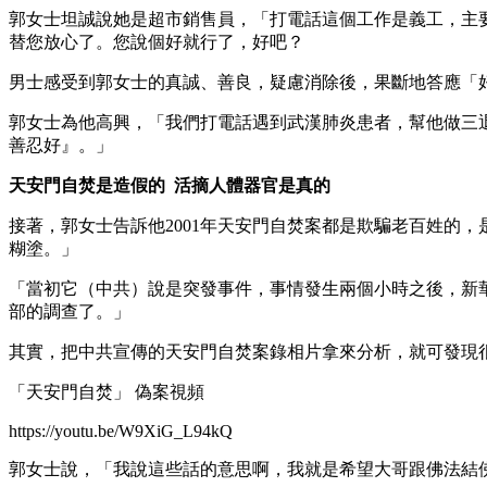
郭女士坦誠說她是超市銷售員，「打電話這個工作是義工，主
替您放心了。您說個好就行了，好吧？
男士感受到郭女士的真誠、善良，疑慮消除後，果斷地答應「
郭女士為他高興，「我們打電話遇到武漢肺炎患者，幫他做三
善忍好』。」
天安門自焚是造假的 活摘人體器官是真的
接著，郭女士告訴他2001年天安門自焚案都是欺騙老百姓的
糊塗。」
「當初它（中共）說是突發事件，事情發生兩個小時之後，新
部的調查了。」
其實，把中共宣傳的天安門自焚案錄相片拿來分析，就可發現
「天安門自焚」 偽案視頻
https://youtu.be/W9XiG_L94kQ
郭女士說，「我說這些話的意思啊，我就是希望大哥跟佛法結