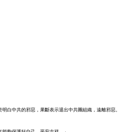
於明白中共的邪惡，果斷表示退出中共團組織，遠離邪惡。
年能夠保護好自己，平安吉祥。」