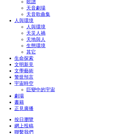
歌譜
天音劇場
天音歌曲集
人與環境
人與環境
天災人禍
天地與人
生態環境
其它
生命探索
文明新見
文學藝術
警世預言
宇宙時空
巨變中的宇宙
劇場
書籍
正見廣播
按日瀏覽
網上投稿
聯繫我們