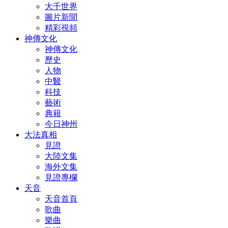
大千世界
圖片新聞
精彩視頻
神傳文化
神傳文化
歷史
人物
中醫
科技
藝術
典籍
今日神州
大法真相
見證
大陸文集
海外文集
見證專欄
天音
天音首頁
歌曲
樂曲