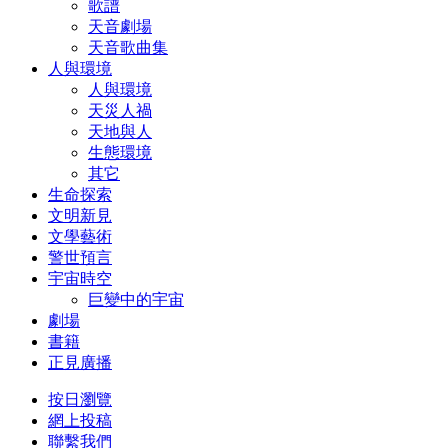
歌譜
天音劇場
天音歌曲集
人與環境
人與環境
天災人禍
天地與人
生態環境
其它
生命探索
文明新見
文學藝術
警世預言
宇宙時空
巨變中的宇宙
劇場
書籍
正見廣播
按日瀏覽
網上投稿
聯繫我們