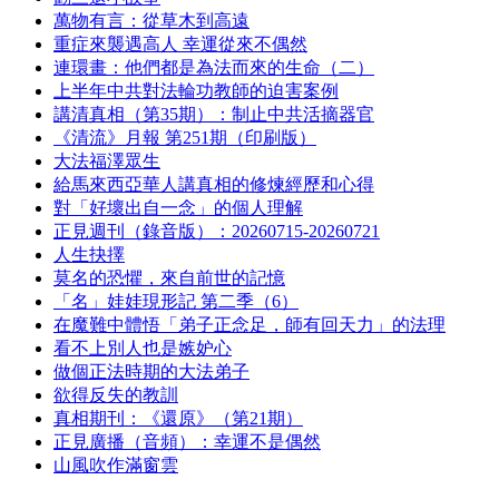
萬物有言：從草木到高遠
重症來襲遇高人 幸運從來不偶然
連環畫：他們都是為法而來的生命（二）
上半年中共對法輪功教師的迫害案例
講清真相（第35期）：制止中共活摘器官
《清流》月報 第251期（印刷版）
大法福澤眾生
給馬來西亞華人講真相的修煉經歷和心得
對「好壞出自一念」的個人理解
正見週刊（錄音版）：20260715-20260721
人生抉擇
莫名的恐懼，來自前世的記憶
「名」娃娃現形記 第二季（6）
在魔難中體悟「弟子正念足，師有回天力」的法理
看不上別人也是嫉妒心
做個正法時期的大法弟子
欲得反失的教訓
真相期刊：《還原》（第21期）
正見廣播（音頻）：幸運不是偶然
山風吹作滿窗雲