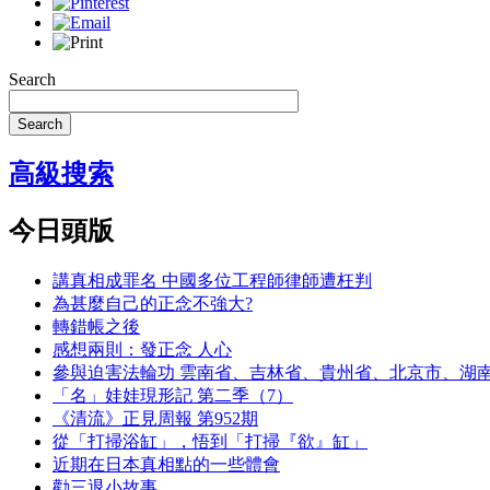
Search
Search
高級搜索
今日頭版
講真相成罪名 中國多位工程師律師遭枉判
為甚麼自己的正念不強大?
轉錯帳之後
感想兩則：發正念 人心
參與迫害法輪功 雲南省、吉林省、貴州省、北京市、湖
「名」娃娃現形記 第二季（7）
《清流》正見周報 第952期
從「打掃浴缸」，悟到「打掃『欲』缸」
近期在日本真相點的一些體會
勸三退小故事