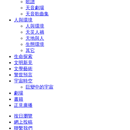
歌譜
天音劇場
天音歌曲集
人與環境
人與環境
天災人禍
天地與人
生態環境
其它
生命探索
文明新見
文學藝術
警世預言
宇宙時空
巨變中的宇宙
劇場
書籍
正見廣播
按日瀏覽
網上投稿
聯繫我們