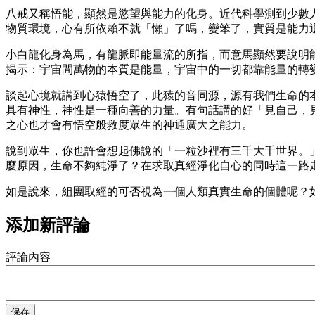
八戒又稱悟能，顯然是慾望與能力的化身。近代科學測到少數
物質環境，心有所依賴不就「懶」了嗎，變笨了，實質是能力
小白龍化身為馬，有龍脈即能量流的所指，而意馬顯然要說明
揭示：宇宙間萬物的本質是能量，宇宙中的一切都靠能量的轉
談起心境就講到心猿悟空了，此猿的音同源，源有我們生命的
具有神性，神性是一種向善的力量。有句話講的好「見自己，
之心也才會有悟空般救度眾生的神通廣大之能力。
說到眾生，你也許會想起佛說的「一粒沙裡有三千大千世界。
麼原因，生命不夠純淨了？在求取真經淨化自心的同時這一路
如是說來，組團取經的可否視為一個人類真實生命的個體呢？
添加新評論
評論內容
保存