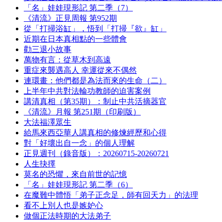
「名」娃娃現形記 第二季（7）
《清流》正見周報 第952期
從「打掃浴缸」，悟到「打掃『欲』缸」
近期在日本真相點的一些體會
勸三退小故事
萬物有言：從草木到高遠
重症來襲遇高人 幸運從來不偶然
連環畫：他們都是為法而來的生命（二）
上半年中共對法輪功教師的迫害案例
講清真相（第35期）：制止中共活摘器官
《清流》月報 第251期（印刷版）
大法福澤眾生
給馬來西亞華人講真相的修煉經歷和心得
對「好壞出自一念」的個人理解
正見週刊（錄音版）：20260715-20260721
人生抉擇
莫名的恐懼，來自前世的記憶
「名」娃娃現形記 第二季（6）
在魔難中體悟「弟子正念足，師有回天力」的法理
看不上別人也是嫉妒心
做個正法時期的大法弟子