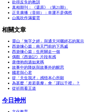
欲得反失的教訓
真相期刊：《還原》（第21期）
正見廣播（音頻）：幸運不是偶然
山風吹作滿窗雲
相關文章
靈山「無字之經」與通天河曬經石的寓示
西遊煉心篇：南天門前的下馬威
西遊煉心篇：生死關走一個
偶觀《西遊記》片段有感
唐僧抱怨過如來嗎
故事中的降妖與故事外的醒思
國君與心君
從「天生我才」感悟本心所願
為甚麼「差若毫釐」會「謬以千裡」？
從祈雨看王道
今日神州
文化教育