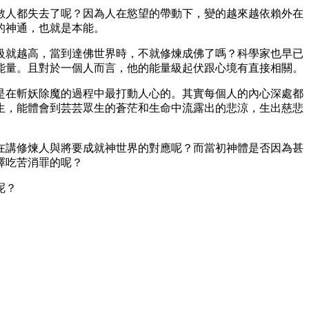
數人都失去了呢？因為人在慾望的帶動下，變的越來越依賴外在
的神通，也就是本能。
級就越高，當到達佛世界時，不就修煉成佛了嗎？科學家也早已
能量。且對於一個人而言，他的能量級起伏跟心境有直接相關。
是在斬妖除魔的過程中最打動人心的。其實每個人的內心深處都
生，能體會到芸芸眾生的蒼茫和生命中流露出的悲涼，生出慈悲
在講修煉人與將要成就神世界的對應呢？而當初神體是否因為甚
擇吃苦消罪的呢？
呢？