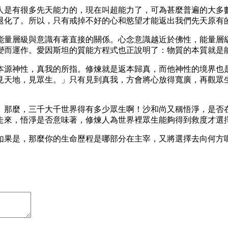
人是有很多先天能力的，現在叫超能力了，可為甚麼普遍的大多
退化了。所以，只有戒掉不好的心和慾望才能返出我們先天原有
能量層級與意識有著直接的關係。心念意識越近於佛性，能量層
變而運作。愛因斯坦的質能方程式也正說明了：物質的本質就是
本源神性，真我的所指。修煉就是返本歸真，而他神性的境界也
見天地，見眾生。」只有見到真我，方會將心放得寬廣，再觀眾
」那麼，三千大千世界得有多少眾生啊！沙和尚又稱悟淨，是否
走來，悟淨是否意味著，修煉人為世界裡眾生能夠得到救度才選
如果是，那麼你的生命歷程是哪部分在主宰，又將選擇去向何方