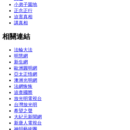
小弟子園地
正念正行
迫害真相
講真相
相關連結
法輪大法
明慧網
新生網
歐洲圓明網
亞太正悟網
澳洲光明網
法網恢恢
追查國際
放光明電視台
台灣放光明
希望之聲
大紀元新聞網
新唐人電視台
神韻藝術團