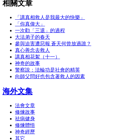
相關文章
「講真相救人是我最大的快樂」
「你真偉大」
一次勸「三退」的過程
大法弟子的春天
參與迫害遭惡報 蒼天何曾放過誰？
真心善念去救人
講真相花絮（十一）
神奇的故事
警察說：法輪功是社會的精英
向師父問好也包含著救人的因素
海外文集
法會文章
修煉故事
祛病健身
修煉體悟
神奇經歷
其它