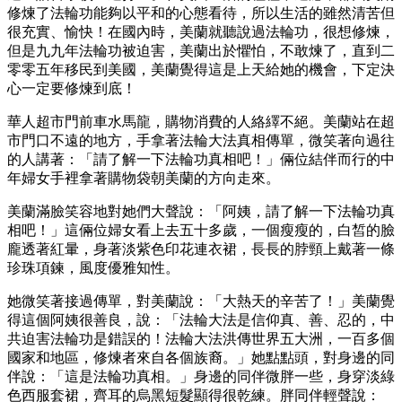
修煉了法輪功能夠以平和的心態看待，所以生活的雖然清苦但
很充實、愉快！在國內時，美蘭就聽說過法輪功，很想修煉，
但是九九年法輪功被迫害，美蘭出於懼怕，不敢煉了，直到二
零零五年移民到美國，美蘭覺得這是上天給她的機會，下定決
心一定要修煉到底！
華人超市門前車水馬龍，購物消費的人絡繹不絕。美蘭站在超
市門口不遠的地方，手拿著法輪大法真相傳單，微笑著向過往
的人講著：「請了解一下法輪功真相吧！」倆位結伴而行的中
年婦女手裡拿著購物袋朝美蘭的方向走來。
美蘭滿臉笑容地對她們大聲說：「阿姨，請了解一下法輪功真
相吧！」這倆位婦女看上去五十多歲，一個瘦瘦的，白皙的臉
龐透著紅暈，身著淡紫色印花連衣裙，長長的脖頸上戴著一條
珍珠項鍊，風度優雅知性。
她微笑著接過傳單，對美蘭說：「大熱天的辛苦了！」美蘭覺
得這個阿姨很善良，說：「法輪大法是信仰真、善、忍的，中
共迫害法輪功是錯誤的！法輪大法洪傳世界五大洲，一百多個
國家和地區，修煉者來自各個族裔。」她點點頭，對身邊的同
伴說：「這是法輪功真相。」身邊的同伴微胖一些，身穿淡綠
色西服套裙，齊耳的烏黑短髮顯得很乾練。胖同伴輕聲說：