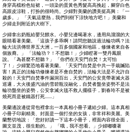
身穿高檔粉色短裙，一頭染的蛋黃色秀髮高高挽起，腳穿白色
高跟皮涼鞋，打扮的很時尚。少婦對美蘭的讚美挺高興：「一
歲多。」 「天氣這麼熱，我們到樹下涼快地方吧！」美蘭和
少婦走到附近的大樹下。
少婦拿出奶瓶給嬰兒餵水。小嬰兒邊喝著水，邊用烏溜溜的大
眼睛看著美蘭。「這孩子多乖啊！請問您聽說過法輪功嗎？法
輪大法洪傳世界五大洲，一百多個國家和地區，修煉者來自各
個族裔。」 「法輪功？！不想聽！」少婦瞪著一雙丹鳳眼
說。「為甚麼不想聽？」 「你們在天安門自焚！太可怕
了！」少婦驚恐地看著美蘭。「天安門自焚是中共一手栽贓陷
害！真正的法輪功修煉者是不會自焚的，法輪大法是不允許自
殺的！天安門自焚事件漏洞百出，天安門的公安竟帶著滅火器
巡邏，大火後盛汽油的雪碧瓶沒融化，自焚者盤坐姿勢不是法
輪功盤坐的姿勢，公安拿滅火毯不救人擺樣子，劉春玲不是被
燒死而是被鐵器打死......」
美蘭邊說邊從背包裡拿出一本真相小冊子遞給少婦。這本真相
小冊子印刷精美、封面是一個打坐的女孩，非常祥和美麗。美
蘭懇切地說：「您好好讀一下這本小冊子，裡面內容很全面，
圖文並茂，很生動的。」 「哦，我不想看。」少婦嘟囔著