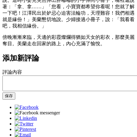
說。這時小嬰兒突然伸出胖嘟嘟的小手伸向小冊子，嘴裡還說
著：「拿、拿……」「您看，小寶寶都希望你看呢！您就了解
一下吧！江澤民出於妒忌心迫害法輪功，天理難容！我們相遇
就是緣份！」美蘭懇切地說。少婦接過小冊子，說：「我看看
吧，我相信緣份。」
傍晚漸漸來臨，天邊的彩霞燦爛得猶如天女的彩衣，那麼美麗
奪目。美蘭走在回家的路上，內心充滿了愉悅。
添加新評論
評論內容
保存