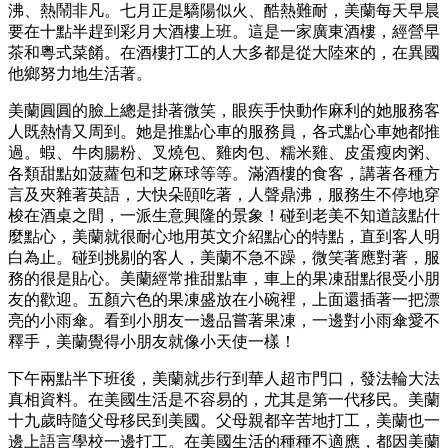
沸、熱鬧非凡。七月正是驕陽似火、酷熱難耐，美蘭每天早晨
要在十點半趕到彩月大酒樓上班。這是一家廣東酒樓，經營早
茶和粵式菜餚。在酒樓打工的人大多都是從大陸來的，在異國
他鄉努力地生活著。
美蘭圓圓的臉上總是掛著微笑，眼疾手快動作麻利的她服務客
人既熱情又周到。她是推點心車的服務員，各式點心車她都推
過。蝦、牛肉腸粉、叉燒包、雞肉包、糯米雞、皮蛋瘦肉粥、
各類甜點如菠蘿包和芝麻球等等。滿酒樓的食客，講著各種方
言及夾雜著英語，大快朵頤吃著，人聲鼎沸，服務生不停地穿
梭在酒桌之間，一派生意興隆的景象！碰到老美不知道該點什
麼點心，美蘭就很耐心地用英文介紹點心的特點，直到客人明
白為止。碰到挑剔的客人，美蘭不急不躁，微笑著應對著，服
務的很是貼心。美蘭經常推甜點車，車上的果凍甜點很受小朋
友的歡迎。五顏六色的果凍盛放在小碗裡，上面還插著一把漂
亮的小雨傘。看到小朋友一邊品嘗著果凍，一邊對小雨傘愛不
釋手，美蘭覺得小朋友就像小天使一樣！
下午兩點半下班後，美蘭就步行到華人超市門口，發法輪大法
真相資料。在美國生活是不容易的，尤其是第一代移民。美蘭
十九歲時隨父母移民到美國。父母親都辛苦地打工，美蘭也一
邊上語言學校一邊打工。在美國生活的種種不適應，都因美蘭