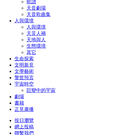
歌譜
天音劇場
天音歌曲集
人與環境
人與環境
天災人禍
天地與人
生態環境
其它
生命探索
文明新見
文學藝術
警世預言
宇宙時空
巨變中的宇宙
劇場
書籍
正見廣播
按日瀏覽
網上投稿
聯繫我們