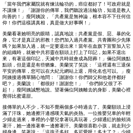
「當年我們家屬院就有煉法輪功的，癌症都好了！可政府就是
不讓煉！」「謝謝你的傳單，我們聽說過法輪功，知道是教人
向善的！」瘦阿姨說，「共產黨是無神論，根本容不下任何信
仰！你們這樣講真相，真是做大好事啊！」
美蘭看著她明亮的眼睛，認真地說：共產黨是假、惡、暴的化
身，它才是真正的邪教！您們加入過共產黨、共青團和少先隊
嗎？如果加入過，就一定要退出來！當年在血旗下宣誓加入它
的組織時，就被中共邪靈在額頭上打上了印記，如果不退出
來，有著這個印記，天滅中共時就會成為陪葬！」倆位阿姨點
點頭，但是還是有些猶豫。美蘭笑了笑說：「這裡還有三退保
平安的傳單，您可以在大紀元網站上退，用化名也可以。」瘦
阿姨接過傳單關心地問：「謝謝你！你們師父和他老伴都好
吧？」美蘭說：「都很好！謝謝您！」 「你們師父很了不
起！」瘦阿姨誠懇地說。望著倆位阿姨離去的身影，美蘭心裡
覺得比蜜還甜。
接傳單的人不少，不知不覺兩個多小時過去了。美蘭額頭上浸
滿了汗珠，她邊擦汗邊感嘆天氣的炎熱。一位推嬰兒車的年輕
少婦走過來，車裡的小嬰兒拿著玩具玩著，少婦通紅的臉頰淌
著汗，她一邊推著車一邊擦著汗。美蘭很喜歡小孩，就走到少
婦身邊，笑著說：「這孩子多好、多可愛呀！多大了？」少婦