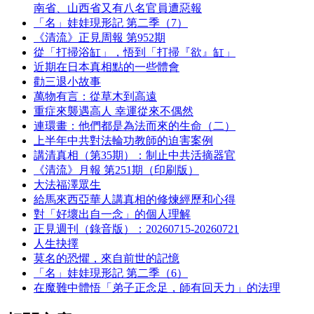
南省、山西省又有八名官員遭惡報
「名」娃娃現形記 第二季（7）
《清流》正見周報 第952期
從「打掃浴缸」，悟到「打掃『欲』缸」
近期在日本真相點的一些體會
勸三退小故事
萬物有言：從草木到高遠
重症來襲遇高人 幸運從來不偶然
連環畫：他們都是為法而來的生命（二）
上半年中共對法輪功教師的迫害案例
講清真相（第35期）：制止中共活摘器官
《清流》月報 第251期（印刷版）
大法福澤眾生
給馬來西亞華人講真相的修煉經歷和心得
對「好壞出自一念」的個人理解
正見週刊（錄音版）：20260715-20260721
人生抉擇
莫名的恐懼，來自前世的記憶
「名」娃娃現形記 第二季（6）
在魔難中體悟「弟子正念足，師有回天力」的法理