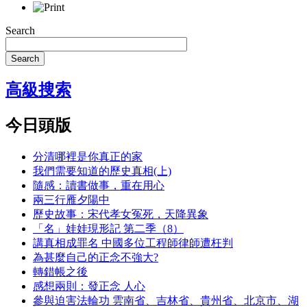
Search
Search
高級搜索
今日頭版
分清哪裡是你真正的家
我們需要知道的歷史真相(上)
隨感：讀書做事，重在用心
兩三行雁夕陽中
歷史故事：宋代孝女冤死，天降異象
「名」娃娃現形記 第二季（8）
講真相成罪名 中國多位工程師律師遭枉判
為甚麼自己的正念不強大?
轉錯帳之後
感想兩則：發正念 人心
參與迫害法輪功 雲南省、吉林省、貴州省、北京市、湖