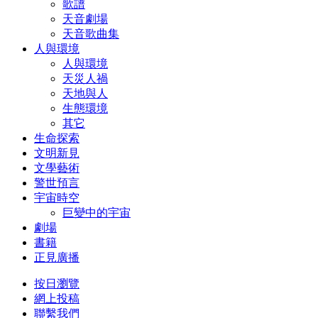
歌譜
天音劇場
天音歌曲集
人與環境
人與環境
天災人禍
天地與人
生態環境
其它
生命探索
文明新見
文學藝術
警世預言
宇宙時空
巨變中的宇宙
劇場
書籍
正見廣播
按日瀏覽
網上投稿
聯繫我們