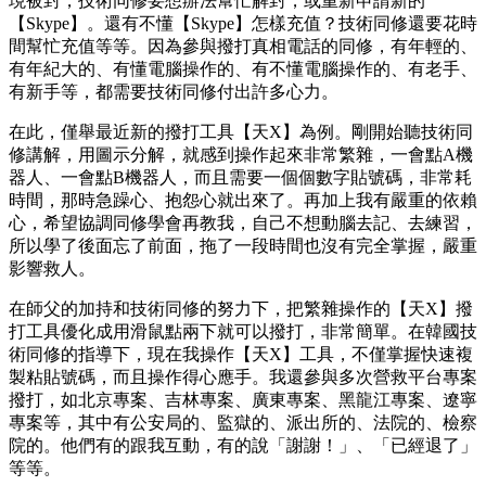
現被封，技術同修要想辦法幫忙解封，或重新申請新的
【Skype】。還有不懂【Skype】怎樣充值？技術同修還要花時
間幫忙充值等等。因為參與撥打真相電話的同修，有年輕的、
有年紀大的、有懂電腦操作的、有不懂電腦操作的、有老手、
有新手等，都需要技術同修付出許多心力。
在此，僅舉最近新的撥打工具【天X】為例。剛開始聽技術同
修講解，用圖示分解，就感到操作起來非常繁雜，一會點A機
器人、一會點B機器人，而且需要一個個數字貼號碼，非常耗
時間，那時急躁心、抱怨心就出來了。再加上我有嚴重的依賴
心，希望協調同修學會再教我，自己不想動腦去記、去練習，
所以學了後面忘了前面，拖了一段時間也沒有完全掌握，嚴重
影響救人。
在師父的加持和技術同修的努力下，把繁雜操作的【天X】撥
打工具優化成用滑鼠點兩下就可以撥打，非常簡單。在韓國技
術同修的指導下，現在我操作【天X】工具，不僅掌握快速複
製粘貼號碼，而且操作得心應手。我還參與多次營救平台專案
撥打，如北京專案、吉林專案、廣東專案、黑龍江專案、遼寧
專案等，其中有公安局的、監獄的、派出所的、法院的、檢察
院的。他們有的跟我互動，有的說「謝謝！」、「已經退了」
等等。