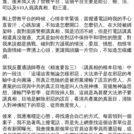
進。後來我又去了營救平台，這個平台主要是給公、檢、法、
司以及610人員講真相、勸三退。
剛上營救平台的時候，心情非常緊張，當撥通電話時我的手心
直冒汗，心跳加速，不知道怎麼開口、怎麼切入。在大陸被綁
架時，面對面跟警察講真相，我是滔滔不絕，但是打電話講真
相還真沒做過。尤其是如何在對話中保持平和理性的態度，對
我來說都是挑戰。碰到對方謾罵的情況，委屈、憤怒、怨恨等
負面情緒一齊湧上心頭，更讓我頭腦一片空白，不知道怎樣繼
續。
當我反覆通讀師尊在《精進要旨三》〈講真相的根本目地〉中
的一段法：「這場迫害無論怎樣邪惡，大法弟子是在邪惡的考
驗中走向圓滿，而真正危險的是被邪黨灌輸了謊言的世人。共
產黨的出現與中共的真正目地是叫人仇視神佛、宣揚無神論思
想、灌輸鬥爭哲學，從而毀掉人類。這就是為甚麼大法弟子要
講真相，目地是解除邪惡的謊言，看清共產黨的真面目，清除
人對神佛犯下的罪惡，從而救度世人。」
後來，我逐漸穩定心態，尋找適合自己的方式。每當領到一個
案子，我不急著馬上撥電話，而是先上網查找這個迫害單位是
否有新聞曝光。我會搜集那個單位官員迫害學員而遭惡報，或