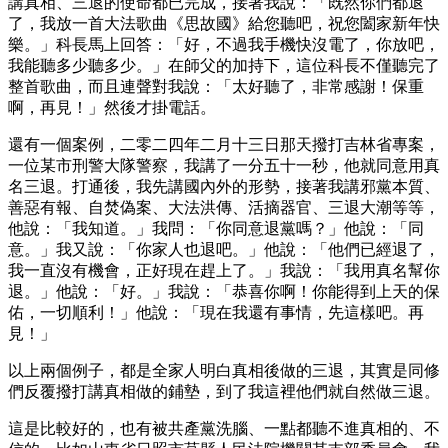
講真相、三退的使命都已完成，接著我說：「既然你們都退
了，我放一首大法歌曲《思故國》給您聽吧，祝您闔家新年快
樂。」科長馬上回答：「好，不過我手機快沒電了，你放吧，
我能聽多少聽多少。」在師父的加持下，這位科長不僅聽完了
整首歌曲，而且連聲對我說：「太好聽了，非常感謝！保重
啊，再見！」然後才掛電話。
還有一個案例，二零二四年二月十三日那天撥打吉林省專案，
一位某市刑警大隊警察，我講了一分五十一秒，他就同意用真
名三退。打通後，我先講國內外的形勢，接著我講邪黨本質、
善惡有報、自焚偽案、大法洪傳、活摘器官、三退大潮等等，
他說：「我知道。」我問：「你同意退黨嗎？」他說：「同
意。」我又說：「你家人也退吧。」他說：「他們已經退了，
我一直沒有機會，正好現在趕上了。」我說：「我用真名幫你
退。」他說：「好。」我說：「恭喜你啊！你能得到上天的保
佑，一切順利！」他說：「現在我還有事情，先這樣吧。再
見！」
以上兩個例子，都是全家人明白真相後做的三退，其實是同修
們反覆撥打講真相做的鋪墊，到了我這裡他們就自然做三退。
這是比較好的，也有被共產黨洗腦、一點都聽不進真相的、不