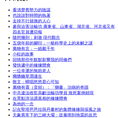
看清楚舊勢力的陰謀
也說說對時間的執著
去掉不行就換的人心
參與迫害法輪功 廣東省、山東省、湖北省、河北省又有
四名官員遭惡報
隨想幾則：刺激 現代觀念
五億年前的腳印：一樁科學史上的未解之謎
萬物有言：一紙載千年
小松的故事
回憶那些年默默影響我的同修們
發快遞中的修煉體會
一位幸運的無助老人
獨憐幽草澗邊生
散文：蟬唱悠悠君心可知
萬物有靈（音頻）：「獅畫」治病的奇蹟
中共違法收監高齡法輪功學員 致死案例頻現
在景點洪法講真相的修煉體會
為他的一念
記在聖塔芭芭拉與丹麥村的集體修煉與採風之旅
天象異常下的三峽大壩：從暴雨到地震的反思