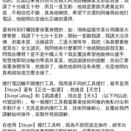
信的。比如山東省日照市莒縣人民法院機關某支部委員會，我
講了十分鐘五十秒，而且一直互動，他就是要跟共產黨走到
底，不相信也不聽，真為他惋惜。希望下次遇到同修再給他打
電話，他能明白並做出正確的選擇。
還有特別叮囑我要保重身體的，如：湖南益陽市某分局國保大
隊警察，我講了十七分十五秒，開始一直聽我講，我講大法洪
傳、邪黨本質、活摘器官、三退大潮等等，我把《為甚麼要救
度眾生》全文讀完。我問他有什麼要問？他就開始跟我互動，
問我在哪裡？是不是中國人等？我反覆說希望他能伸出援手、
智慧地幫助法輪功學員肖某某。他說謝謝你的提醒，你自己要
保重身體等等，然後掛了。雖然他當時沒有表態，但是他明白
真相就知道怎麼去做了。
撥打電話離不開撥打工具。我用過不同的工具撥打，最早是用
【Skype】還有【正念一點通】，然後是【天空】、
【KeepCalling】和【易講通】，現在是【天X】（以下均以此
代號說明）。每一個撥打工具都凝聚著技術同修的無私付出和
辛勤汗水！尤其是新的撥打工具，技術同修耐心、反覆給我們
講解如何操作，並製作視頻講解。
在使用【Skype】撥打工具時，因為不按照規定操作，經常出