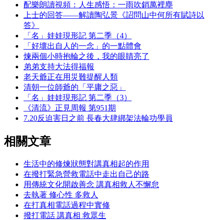
配樂朗讀視頻：人生感悟：一雨吹銷萬裡塵
上士的回答——解讀陶弘景《詔問山中何所有賦詩以
答》
「名」娃娃現形記 第二季（4）
「好壞出自人的一念」的一點體會
煉兩個小時抱輪之後，我的眼睛亮了
弟弟支持大法得福報
老天爺正在用災難提醒人類
清朝一位師爺的「平庸之惡」
「名」娃娃現形記 第二季（3）
《清流》正見周報 第951期
7.20反迫害日之前 長春大肆綁架法輪功學員
相關文章
生活中的修煉狀態對講真相起的作用
在撥打緊急營救電話中走出自己的路
用傳統文化開啟善念 講真相救人不懈怠
去執著 修心性 多救人
在打真相電話過程中實修
撥打電話 講真相 救眾生