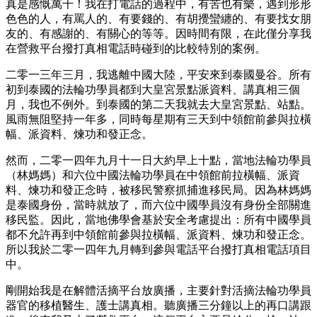
真是感慨萬千！我在打電話的過程中，有苦也有樂，遇到形形
色色的人，有罵人的、有要錢的、有胡攪蠻纏的、有要找女朋
友的、有感謝的、有關心的等等。因時間有限，在此僅分享我
在營救平台撥打真相電話時碰到的比較特別的案例。
二零一三年三月，我逃離中國大陸，平安來到泰國曼谷。所有
初到泰國的法輪功學員都到大皇宮景點派資料、講真相三個
月，我也不例外。到泰國的第二天我就去大皇宮景點、站點。
風雨無阻堅持一年多，同時每星期有三天到中領館前參與拉橫
幅、派資料、煉功和發正念。
然而，二零一四年九月十一日大約早上十點，當地法輪功學員
（林媽媽）和六位中國法輪功學員在中領館前拉橫幅、派資
料、煉功和發正念時，被移民警察抓捕進移民局。因為林媽媽
是泰國身份，當時就放了，而六位中國學員沒有身份全部關進
移民監。因此，當地佛學會基於安全考慮提出：所有中國學員
都不允許再到中領館前參與拉橫幅、派資料、煉功和發正念。
所以我於二零一四年九月轉到參與電話平台撥打真相電話項目
中。
剛開始我是在解體活摘平台放廣播，主要針對活摘法輪功學員
器官的移植醫生、護士講真相。聽廣播三分鐘以上的再口講跟