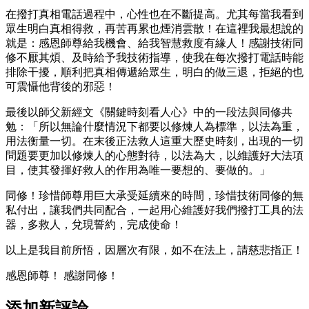
在撥打真相電話過程中，心性也在不斷提高。尤其每當我看到
眾生明白真相得救，再苦再累也煙消雲散！在這裡我最想說的
就是：感恩師尊給我機會、給我智慧救度有緣人！感謝技術同
修不厭其煩、及時給予我技術指導，使我在每次撥打電話時能
排除干擾，順利把真相傳遞給眾生，明白的做三退，拒絕的也
可震懾他背後的邪惡！
最後以師父新經文《關鍵時刻看人心》中的一段法與同修共
勉：「所以無論什麼情況下都要以修煉人為標準，以法為重，
用法衡量一切。在末後正法救人這重大歷史時刻，出現的一切
問題要更加以修煉人的心態對待，以法為大，以維護好大法項
目，使其發揮好救人的作用為唯一要想的、要做的。」
同修！珍惜師尊用巨大承受延續來的時間，珍惜技術同修的無
私付出，讓我們共同配合，一起用心維護好我們撥打工具的法
器，多救人，兌現誓約，完成使命！
以上是我目前所悟，因層次有限，如不在法上，請慈悲指正！
感恩師尊！ 感謝同修！
添加新評論