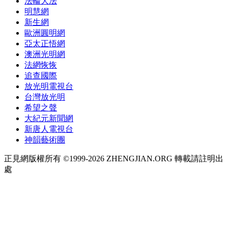
法輪大法
明慧網
新生網
歐洲圓明網
亞太正悟網
澳洲光明網
法網恢恢
追查國際
放光明電視台
台灣放光明
希望之聲
大紀元新聞網
新唐人電視台
神韻藝術團
正見網版權所有 ©1999-2026 ZHENGJIAN.ORG 轉載請註明出
處