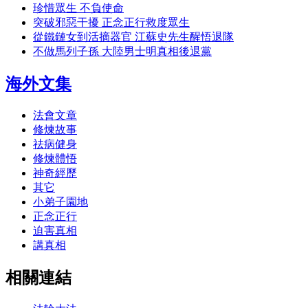
珍惜眾生 不負使命
突破邪惡干擾 正念正行救度眾生
從鐵鏈女到活摘器官 江蘇史先生醒悟退隊
不做馬列子孫 大陸男士明真相後退黨
海外文集
法會文章
修煉故事
祛病健身
修煉體悟
神奇經歷
其它
小弟子園地
正念正行
迫害真相
講真相
相關連結