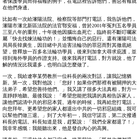
者保護學員而得福報的例子，在電話裡告訴他們，善惡有報就
在他們身邊。
比如有一次給瀋陽法院、檢察院等部門打電話，我告訴他們，
瀋陽市瀋北新區法院的法官鄂安福，曾於2001年冤判五名學員
三至八年的重刑，十年後他因腦出血死亡，臨終前不斷叮囑家
屬「快去找煉法輪功的！」並懺悔自己的惡行。還有瀋陽司法
局局長韓廣生，因目睹中共迫害法輪功的罪惡而對其徹底絕
望，曾釋放一百多名法輪功學員，後來到加拿大尋求庇護，並
得到海外學員的作證支持。後來我再打電話，對方就說，他了
解的情況比我還多，也明白該怎麼做了。
一次，我給遼寧某勞教所一位科長的兩次對話，讓我記憶猶
新。第一次，我對他說：「您好！如果你們那裡有被關押的大
法弟子，希望您善待他們。」我又講了很多大法真相，對方一
直靜靜地聽。最後我說：「希望您能把我講的真相告訴家人，
讓他們認清中共的邪惡本質。過年的時候，我再給您打電話，
向您拜年。更希望您的家人都退出中共的一切邪惡組織，我可
以幫他們做三退。」到了大年初一，我信守諾言，第二次撥通
科長的電話。科長知道是我，趕緊說：「我們全家都退了！」
我非常感慨：我能聽出來，他是發自內心的高興。