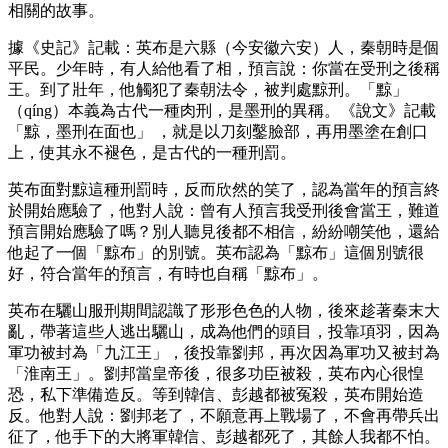
相關的故事。
據《史記》記載：英布是六縣（今安徽六安）人，秦朝時是個
平民。少年時，有人給他看了相，預言說：你當在受刑之後稱
王。到了壯年，他觸犯了秦朝法令，被判處黥刑。「黥」
（qíng）本義為古代一種肉刑，是墨刑的異稱。《說文》記載
「黥，墨刑在面也」 ，就是以刀刻鑿臉部，再用墨塗在創口
上，使其永不褪色，是古代的一種刑罰。
英布面對黥這種刑罰時，反而欣然的笑了，認為當年的預言終
於開始應驗了，他對人說：曾有人預言我受刑後會當王，難道
預言開始應驗了嗎？別人聽見後都不相信，紛紛嘲笑他，還給
他起了一個「黥布」的別號。英布認為「黥布」這個別號很
好，符合當年的預言，有時也自稱「黥布」。
英布在驪山服刑期間認識了形形色色的人物，後來趁著秦末大
亂，帶著這些人逃出驪山，成為他們的頭目，投靠項羽，因為
軍功被封為「九江王」，後投靠劉邦，再次因為軍功又被封為
「淮南王」。劉邦當皇帝後，很多功臣被殺，英布內心很惶
恐，私下準備造反。等到韓信、彭越都被冤殺，英布開始造
反。他對人說：劉邦老了，不願意再上戰場了，不會再帶兵出
征了，他手下的大將軍韓信、彭越都死了，其餘人我都不怕。