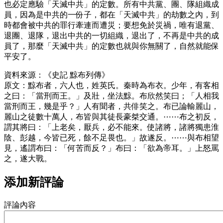
也必定應驗「天滅中共」的定數。所有中共黨、團、隊組織成
員，因為是中共的一份子，都在「天滅中共」的劫數之內，到
時都會被中共的罪行牽連而遭災；要想免於災禍，唯有退黨、
退團、退隊，退出中共的一切組織，退出了，不再是中共的成
員了，那麼「天滅中共」的定數也就與你無關了，自然就能保
平安了。
資料來源：《史記 黥布列傳》
原文：黥布者，六人也，姓英氏。秦時為布衣。少年，有客相
之曰：「當刑而王。」及壯，坐法黥。布欣然笑曰；「人相我
當刑而王，幾是乎？」人有聞者，共俳笑之。布已論輸麗山，
麗山之徒數十萬人，布皆與其徒長豪桀交通。⋯⋯布之初反，
謂其將曰：「上老矣，厭兵，必不能來。使諸將，諸將獨患淮
陰、彭越，今皆已死，餘不足畏也。」故遂反。⋯⋯與布相望
見，遙謂布曰：「何苦而反？」布曰：「欲為帝耳。」上怒罵
之，遂大戰。
添加新評論
評論內容