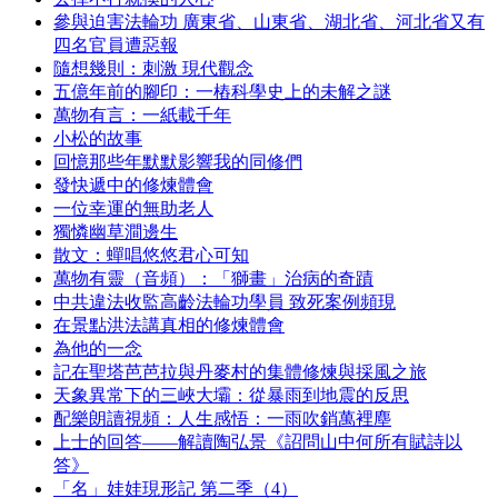
參與迫害法輪功 廣東省、山東省、湖北省、河北省又有
四名官員遭惡報
隨想幾則：刺激 現代觀念
五億年前的腳印：一樁科學史上的未解之謎
萬物有言：一紙載千年
小松的故事
回憶那些年默默影響我的同修們
發快遞中的修煉體會
一位幸運的無助老人
獨憐幽草澗邊生
散文：蟬唱悠悠君心可知
萬物有靈（音頻）：「獅畫」治病的奇蹟
中共違法收監高齡法輪功學員 致死案例頻現
在景點洪法講真相的修煉體會
為他的一念
記在聖塔芭芭拉與丹麥村的集體修煉與採風之旅
天象異常下的三峽大壩：從暴雨到地震的反思
配樂朗讀視頻：人生感悟：一雨吹銷萬裡塵
上士的回答——解讀陶弘景《詔問山中何所有賦詩以
答》
「名」娃娃現形記 第二季（4）