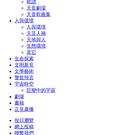
歌譜
天音劇場
天音歌曲集
人與環境
人與環境
天災人禍
天地與人
生態環境
其它
生命探索
文明新見
文學藝術
警世預言
宇宙時空
巨變中的宇宙
劇場
書籍
正見廣播
按日瀏覽
網上投稿
聯繫我們