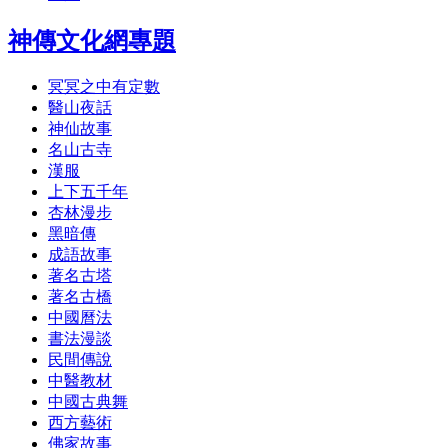
神傳文化網專題
冥冥之中有定數
醫山夜話
神仙故事
名山古寺
漢服
上下五千年
杏林漫步
黑暗傳
成語故事
著名古塔
著名古橋
中國曆法
書法漫談
民間傳說
中醫教材
中國古典舞
西方藝術
佛家故事