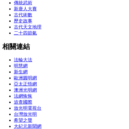
傳統武術
新唐人大賽
古代術數
歷史故事
古代天文地理
二十四節氣
相關連結
法輪大法
明慧網
新生網
歐洲圓明網
亞太正悟網
澳洲光明網
法網恢恢
追查國際
放光明電視台
台灣放光明
希望之聲
大紀元新聞網