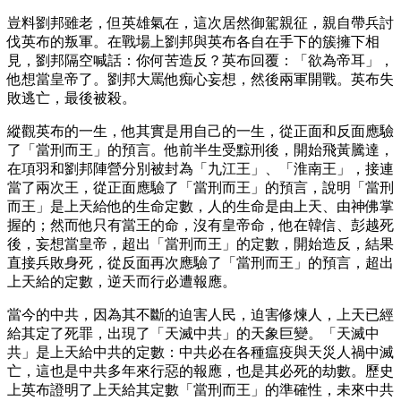
豈料劉邦雖老，但英雄氣在，這次居然御駕親征，親自帶兵討
伐英布的叛軍。在戰場上劉邦與英布各自在手下的簇擁下相
見，劉邦隔空喊話：你何苦造反？英布回覆：「欲為帝耳」，
他想當皇帝了。劉邦大罵他痴心妄想，然後兩軍開戰。英布失
敗逃亡，最後被殺。
縱觀英布的一生，他其實是用自己的一生，從正面和反面應驗
了「當刑而王」的預言。他前半生受黥刑後，開始飛黃騰達，
在項羽和劉邦陣營分別被封為「九江王」、「淮南王」，接連
當了兩次王，從正面應驗了「當刑而王」的預言，說明「當刑
而王」是上天給他的生命定數，人的生命是由上天、由神佛掌
握的；然而他只有當王的命，沒有皇帝命，他在韓信、彭越死
後，妄想當皇帝，超出「當刑而王」的定數，開始造反，結果
直接兵敗身死，從反面再次應驗了「當刑而王」的預言，超出
上天給的定數，逆天而行必遭報應。
當今的中共，因為其不斷的迫害人民，迫害修煉人，上天已經
給其定了死罪，出現了「天滅中共」的天象巨變。「天滅中
共」是上天給中共的定數：中共必在各種瘟疫與天災人禍中滅
亡，這也是中共多年來行惡的報應，也是其必死的劫數。歷史
上英布證明了上天給其定數「當刑而王」的準確性，未來中共