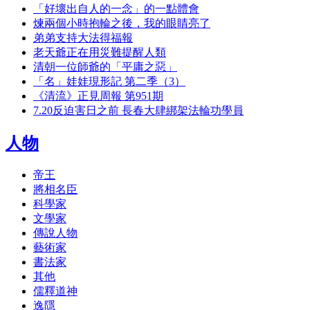
「好壞出自人的一念」的一點體會
煉兩個小時抱輪之後，我的眼睛亮了
弟弟支持大法得福報
老天爺正在用災難提醒人類
清朝一位師爺的「平庸之惡」
「名」娃娃現形記 第二季（3）
《清流》正見周報 第951期
7.20反迫害日之前 長春大肆綁架法輪功學員
人物
帝王
將相名臣
科學家
文學家
傳說人物
藝術家
書法家
其他
儒釋道神
逸隱