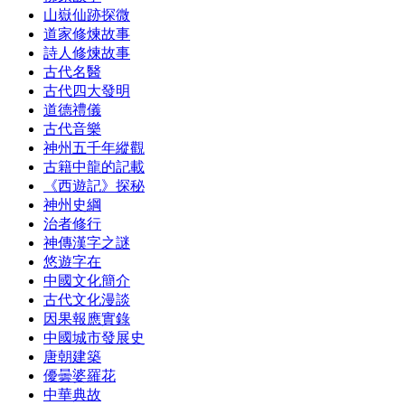
山嶽仙跡探微
道家修煉故事
詩人修煉故事
古代名醫
古代四大發明
道德禮儀
古代音樂
神州五千年縱觀
古籍中龍的記載
《西遊記》探秘
神州史綱
治者修行
神傳漢字之謎
悠遊字在
中國文化簡介
古代文化漫談
因果報應實錄
中國城市發展史
唐朝建築
優曇婆羅花
中華典故