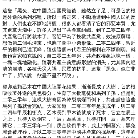
這隻「黑兔」在中國克定國民黨後，雖然立了足，可是它的根
是外邊的馬列邪種，所以一路走來，不斷地遭到中國人民的反
對，人們也在不斷地清醒，很多人都看清了它的邪惡本質，尤
其退黨大潮中，許多人退出了共產黨組織。到了二零二四年，
共產黨已行將就木了。習近平為了挽救共產黨，效法原蘇聯，
想做第二個毛澤東，也應了圖中小弟形像。二零二四年，習近
平的權利已達頂峰，隨後這個末代君王的權利在不斷削弱。就
像預言家帕克說的，自二零二五年起，共產政權象冰塊一樣，
一塊一塊地融化。隨著共產主義意識形態的消失，尤其國內經
濟的崩潰，各種天災人禍，民眾的抗爭。這隻「黑兔」似亡非
亡了，所以說「欲盡不盡不可說」。
癸卯這顆乙木在中國大陸開花結果，漸漸長成了大樹，它的根
吸收著外邊的黑色養分，生育了大批黨徒和馬列子孫，但是到
二零三零年，這棵大樹會因為乾裂腐爛而倒下，共產黨徒這些
馬列子孫就會完結。大家知道，二零三零年是庚戍年，與二零
二四年甲辰相衝克，乙木長到甲木後就成了死木，它立在辰土
之上，只待人砍倒它，「辰」為墓庫，只待打開「辰」墓穴埋
葬它，二零三零年一到，庚金砍倒甲木，戍土沖開墓穴，黑兔
就會被埋葬，所以二零三零年是中國共產黨的掘墓年，這年的