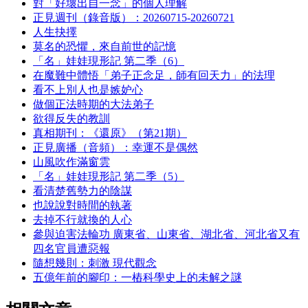
對「好壞出自一念」的個人理解
正見週刊（錄音版）：20260715-20260721
人生抉擇
莫名的恐懼，來自前世的記憶
「名」娃娃現形記 第二季（6）
在魔難中體悟「弟子正念足，師有回天力」的法理
看不上別人也是嫉妒心
做個正法時期的大法弟子
欲得反失的教訓
真相期刊：《還原》（第21期）
正見廣播（音頻）：幸運不是偶然
山風吹作滿窗雲
「名」娃娃現形記 第二季（5）
看清楚舊勢力的陰謀
也說說對時間的執著
去掉不行就換的人心
參與迫害法輪功 廣東省、山東省、湖北省、河北省又有
四名官員遭惡報
隨想幾則：刺激 現代觀念
五億年前的腳印：一樁科學史上的未解之謎