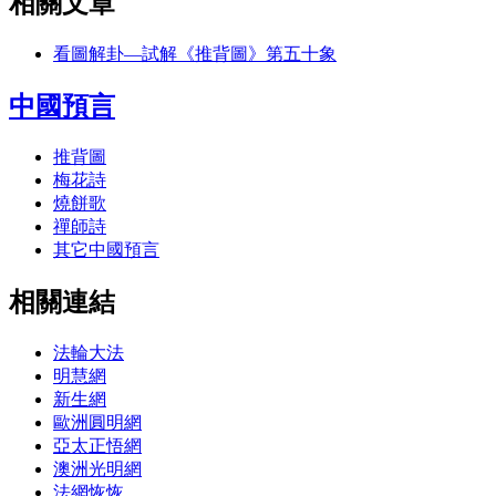
相關文章
看圖解卦―試解《推背圖》第五十象
中國預言
推背圖
梅花詩
燒餅歌
禪師詩
其它中國預言
相關連結
法輪大法
明慧網
新生網
歐洲圓明網
亞太正悟網
澳洲光明網
法網恢恢