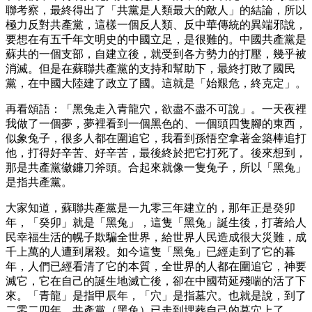
聯考察，最終得出了「共黨是人類最大的敵人」的結論，所以
極力反對共產黨，這樣一個反人類、反中華傳統的異端邪說，
要想在有五千年文明史的中國立足，是很難的。中國共產黨是
蘇共的一個支部，自建立後，就受到各方勢力的打壓，幾乎被
消滅。但是在蘇聯共產黨的支持和幫助下，最終打敗了國民
黨，在中國大陸建了政立了國。這就是「始艱危，終克定」。
再看頌語：「黑兔走入青龍穴，欲盡不盡不可說」。一天夜裡
我做了一個夢，夢裡看到一個黑色的、一個頭四隻腳的東西，
似象兔子，很多人都在圍追它，我看到孫悟空拿著金築棒追打
他，打得好辛苦、好辛苦，最後終於把它打死了。後來想到，
那是共產黨徽鐮刀斧頭。合起來就像一隻兔子，所以「黑兔」
是指共產黨。
大家知道，蘇聯共產黨是一九零三年建立的，那年正是癸卯
年，「癸卯」就是「黑兔」，這隻「黑兔」誕生後，打著給人
民幸福生活的幌子欺騙全世界，給世界人民造成很大災難，成
千上萬的人遭到屠殺。如今這隻「黑兔」已經走到了它的暮
年，人們已經看清了它的本質，全世界的人都在圍追它，神要
滅它，它在自己的誕生地滅亡後，卻在中國苟延殘喘的活了下
來。「青龍」是指甲辰年，「穴」是指墓穴。也就是說，到了
二零二四年，共產黨（黑兔）已走到埋葬自己的墓穴上了。