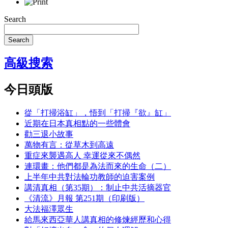
Search
Search
高級搜索
今日頭版
從「打掃浴缸」，悟到「打掃『欲』缸」
近期在日本真相點的一些體會
勸三退小故事
萬物有言：從草木到高遠
重症來襲遇高人 幸運從來不偶然
連環畫：他們都是為法而來的生命（二）
上半年中共對法輪功教師的迫害案例
講清真相（第35期）：制止中共活摘器官
《清流》月報 第251期（印刷版）
大法福澤眾生
給馬來西亞華人講真相的修煉經歷和心得