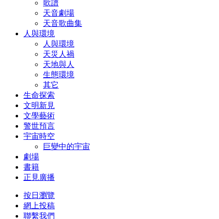
歌譜
天音劇場
天音歌曲集
人與環境
人與環境
天災人禍
天地與人
生態環境
其它
生命探索
文明新見
文學藝術
警世預言
宇宙時空
巨變中的宇宙
劇場
書籍
正見廣播
按日瀏覽
網上投稿
聯繫我們