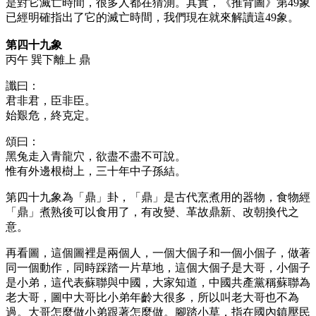
是對它滅亡時間，很多人都在猜測。其實，《推背圖》第49象
已經明確指出了它的滅亡時間，我們現在就來解讀這49象。
第四十九象
丙午 巽下離上 鼎
讖曰：
君非君，臣非臣。
始艱危，終克定。
頌曰：
黑兔走入青龍穴，欲盡不盡不可說。
惟有外邊根樹上，三十年中子孫結。
第四十九象為「鼎」卦，「鼎」是古代烹煮用的器物，食物經
「鼎」煮熟後可以食用了，有改變、革故鼎新、改朝換代之
意。
再看圖，這個圖裡是兩個人，一個大個子和一個小個子，做著
同一個動作，同時踩踏一片草地，這個大個子是大哥，小個子
是小弟，這代表蘇聯與中國，大家知道，中國共產黨稱蘇聯為
老大哥，圖中大哥比小弟年齡大很多，所以叫老大哥也不為
過。大哥怎麼做小弟跟著怎麼做。腳踏小草，指在國內鎮壓民