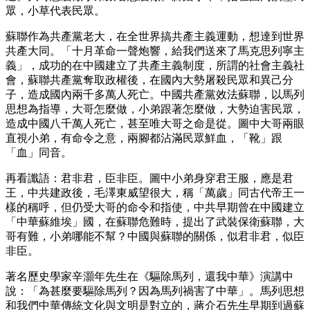
眾，小草代表民眾。
蘇聯作為共產黨老大，在全世界搞共產主義運動，想達到世界
共產大同。「十月革命一聲炮響，給我們送來了馬克思列寧主
義」，成功的在中國建立了共產主義制度，所謂的社會主義社
會，蘇聯共產黨奪取政權後，在國內大勢屠殺民眾和異己分
子，造成國內兩千多萬人死亡。中國共產黨效法蘇聯，以馬列
思想為指導，大哥怎麼做，小弟跟著怎麼做，大勢迫害民眾，
造成中國八千萬人死亡，甚至唯大哥之命是從。圖中大哥兩眼
直視小弟，有命令之意，兩腳都沾滿民眾鮮血，「靴」跟
「血」同音。
再看讖語：君非君，臣非臣。圖中小弟身穿君王服，應是君
王，中共建政後，毛澤東威望很大，稱「萬歲」同古代帝王一
樣的稱呼，但仍受大哥的命令和指使，中共早期曾在中國建立
「中華蘇維埃」國，在蘇聯危難時，提出了武裝保衛蘇聯，大
哥有難，小弟哪能不幫？中國與蘇聯的關係，似君非君，似臣
非臣。
著名歷史學家辛灝年先生在《驅除馬列，還我中華》演講中
說：「為甚麼要驅除馬列？因為馬列禍害了中華」。馬列思想
和我們中華傳統文化與文明是對立的，蔣介石先生早期到過蘇