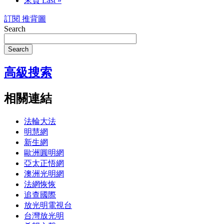
末頁
Last »
訂閱 推背圖
Search
Search
高級搜索
相關連結
法輪大法
明慧網
新生網
歐洲圓明網
亞太正悟網
澳洲光明網
法網恢恢
追查國際
放光明電視台
台灣放光明