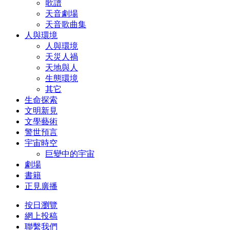
歌譜
天音劇場
天音歌曲集
人與環境
人與環境
天災人禍
天地與人
生態環境
其它
生命探索
文明新見
文學藝術
警世預言
宇宙時空
巨變中的宇宙
劇場
書籍
正見廣播
按日瀏覽
網上投稿
聯繫我們