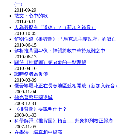
(一)
2011-09-29
散文：心中的歌
2011-09-11
人為甚麼有「道德」？（新加入錄音）
2010-10-05
解劉伯溫《推碑圖》:「馬克思主義政府」的滅亡
2010-06-15
解析推背圖42像：神韻將救中華於危難之中
2010-06-13
關於《推背圖》第54象的一點理解
2010-04-16
識時務者為俊傑
2010-03-09
優曇婆羅花正在長春地區競相開放（新加入錄音）
2009-11-04
佛光普照馬國邊城
2008-12-31
《推背圖》要說明什麼？
2008-01-03
科學解譯《推背圖》預言── 卦象排列校正歸序
2007-11-05
在學法、講真相中提高