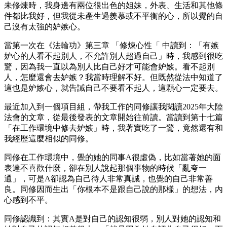
未修煉時，我身邊有兩位很出色的姐妹，外表、生活和其他條
件都比我好，但我從未產生過羨慕或不平衡的心，所以覺的自
己沒有太強的妒嫉心。
當第一次在《法輪功》第三章 「修煉心性「 中讀到：「有嫉
妒心的人看不起別人，不允許別人超過自己」時，我感到很吃
驚，因為我一直以為別人比自己好才可能會妒嫉。看不起別
人，怎麼還會去妒嫉？我當時理解不好。但既然從法中知道了
這也是妒嫉心，就告誡自己不要看不起人，這顆心一定要去。
最近加入到一個項目組，帶我工作的同修讓我閱讀2025年大陸
法會的文章，從最後發表的文章開始往前讀。當讀到第十七篇
「在工作環境中修去妒嫉」時，我著實吃了一驚，竟然還有和
我經歷這麼相似的同修。
同修在工作環境中，覺的她的同事A很虛偽，比如當著她的面
表達不喜歡什麼，卻在別人說起那個事物的時候「亂夸一
通」，可是A卻認為自己待人非常真誠，也覺的自己非常善
良。同修因而生出「你根本不是跟自己說的那樣」的想法，內
心感到不平。
同修認識到：其實A是對自己的認知很弱，別人對她的認知和