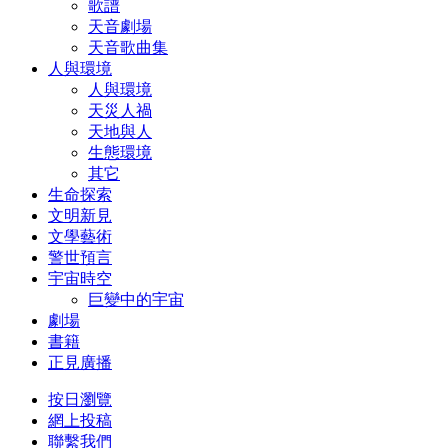
歌譜
天音劇場
天音歌曲集
人與環境
人與環境
天災人禍
天地與人
生態環境
其它
生命探索
文明新見
文學藝術
警世預言
宇宙時空
巨變中的宇宙
劇場
書籍
正見廣播
按日瀏覽
網上投稿
聯繫我們