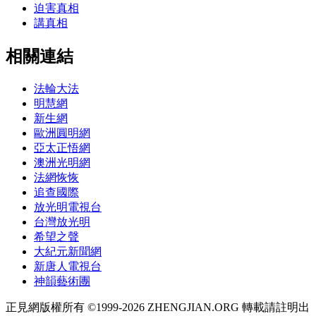
迫害真相
講真相
相關連結
法輪大法
明慧網
新生網
歐洲圓明網
亞太正悟網
澳洲光明網
法網恢恢
追查國際
放光明電視台
台灣放光明
希望之聲
大紀元新聞網
新唐人電視台
神韻藝術團
正見網版權所有 ©1999-2026 ZHENGJIAN.ORG 轉載請註明出