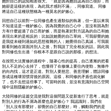
她對自己的認知相差很大。「就是因為她自認為自己很好，而
她卻是這樣的表現，為此我才感到不滿」，同修寫道。 同修
將這自己這種狀態稱為一種莫名的妒嫉心。
回想自己以前對一位同修也產生過類似的執著，但一直以來我
不知道這是一種妒嫉心。因為我覺的自己心中，並沒有因為對
方有什麼超過了自己而妒嫉，而是執著於對方認為的自己和她
表現出來的是相反的：比如說她覺的自己單純，可我卻覺的她
是我從未碰到過如此思想複雜的人；她覺得自己真誠，可我親
眼看到她在當面誇別人之後，對我說了完全相反的話。因此我
對同修也生出過「你根本不是跟自己說的那樣」的想法。
在按照大法實修的過程中，隨著心性的提高，自己逐漸的把看
別人不足的心去掉了，也懂得了在修煉上要往內使勁，無條件
的向內找，這才是正道。對別人要慈悲、善意理解，體諒同修
形成這種壞習慣背後的原因。這樣，和同修的矛盾也就化解
了，也不去想這些事了。可當時的我，並沒有意識到自己空間
場中這顆隱蔽的妒嫉心。
大陸同修的這篇交流使我對這個問題又從新進行了思考，就是
對別人的行為不屑為甚麼也是妒嫉心？ 我認識到，我們在
「別人沒有那麼好，卻覺的自己那麼好」時，觸動我們的是