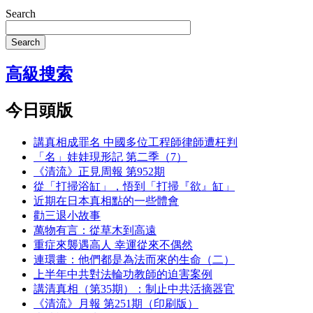
Search
Search
高級搜索
今日頭版
講真相成罪名 中國多位工程師律師遭枉判
「名」娃娃現形記 第二季（7）
《清流》正見周報 第952期
從「打掃浴缸」，悟到「打掃『欲』缸」
近期在日本真相點的一些體會
勸三退小故事
萬物有言：從草木到高遠
重症來襲遇高人 幸運從來不偶然
連環畫：他們都是為法而來的生命（二）
上半年中共對法輪功教師的迫害案例
講清真相（第35期）：制止中共活摘器官
《清流》月報 第251期（印刷版）