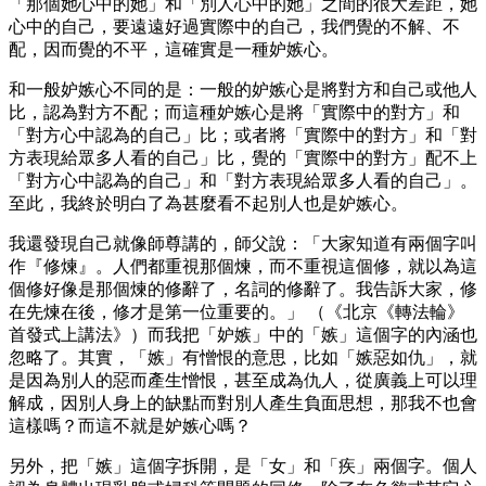
「那個她心中的她」和「別人心中的她」之間的很大差距，她
心中的自己，要遠遠好過實際中的自己，我們覺的不解、不
配，因而覺的不平，這確實是一種妒嫉心。
和一般妒嫉心不同的是：一般的妒嫉心是將對方和自己或他人
比，認為對方不配；而這種妒嫉心是將「實際中的對方」和
「對方心中認為的自己」比；或者將「實際中的對方」和「對
方表現給眾多人看的自己」比，覺的「實際中的對方」配不上
「對方心中認為的自己」和「對方表現給眾多人看的自己」。
至此，我終於明白了為甚麼看不起別人也是妒嫉心。
我還發現自己就像師尊講的，師父說：「大家知道有兩個字叫
作『修煉』。人們都重視那個煉，而不重視這個修，就以為這
個修好像是那個煉的修辭了，名詞的修辭了。我告訴大家，修
在先煉在後，修才是第一位重要的。」 （《北京《轉法輪》
首發式上講法》）而我把「妒嫉」中的「嫉」這個字的內涵也
忽略了。其實，「嫉」有憎恨的意思，比如「嫉惡如仇」，就
是因為別人的惡而產生憎恨，甚至成為仇人，從廣義上可以理
解成，因別人身上的缺點而對別人產生負面思想，那我不也會
這樣嗎？而這不就是妒嫉心嗎？
另外，把「嫉」這個字拆開，是「女」和「疾」兩個字。個人