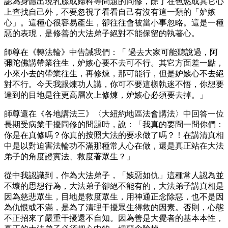
認為身體出現乳腺或婦科等問題的同修，除了在色慾或其它心
上查找自己外，不要忽視了看看自己有沒有這一類的「妒嫉
心」。這種心很容易產生，卻往往會被當小事忽略。這是一種
惡的表現，是修善的大法弟子絕對不能保留的執著心。
師尊在《轉法輪》中告誡我們：「 過去大家可能聽說過，阿
彌陀佛講帶業往生，妒嫉心要不去可不行。其它方面差一點，
小來小去的帶業往生，再修煉，那可能行，但是妒嫉心不去絕
對不行。今天我跟煉功人講，你可不要這樣執迷不悟，你想要
達到的目地是往更高層次上修煉，妒嫉心必須要去掉。」
師尊還在《各地講法三》〈大紐約地區法會講法〉中回答一位
長期受病業干擾同修的問題時，說：「我真的要問一問你們：
你是在真修嗎？你真的按照大法的要求做了嗎？！在講清真相
中是以對迫害法輪功不滿那種常人心在做，還是真正站在大法
弟子的角度證實法、救度著眾生？」
從中我認識到，作為大法弟子，「嫉惡如仇」這種常人認為並
不壞的思想行為，大法弟子卻絕不能有的，大法弟子講真相是
因為慈悲眾生，目地是救度眾生，用神通正念除惡，也不是因
為仇恨或不滿，是為了清理干擾眾生得救的因素。否則，心態
不正招來了嚴重干擾還不自知。因為善是大覺者的基本本性，