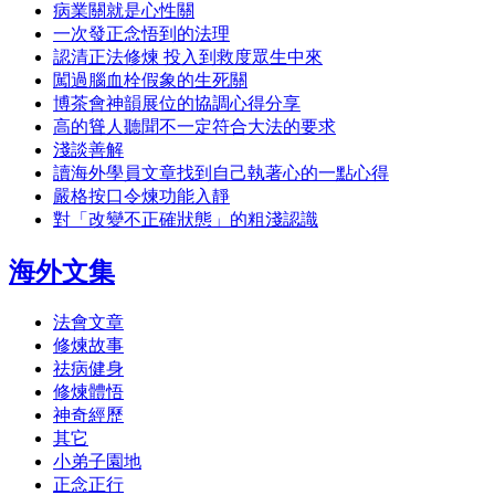
病業關就是心性關
一次發正念悟到的法理
認清正法修煉 投入到救度眾生中來
闖過腦血栓假象的生死關
博茶會神韻展位的協調心得分享
高的聳人聽聞不一定符合大法的要求
淺談善解
讀海外學員文章找到自己執著心的一點心得
嚴格按口令煉功能入靜
對「改變不正確狀態」的粗淺認識
海外文集
法會文章
修煉故事
祛病健身
修煉體悟
神奇經歷
其它
小弟子園地
正念正行