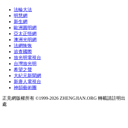
法輪大法
明慧網
新生網
歐洲圓明網
亞太正悟網
澳洲光明網
法網恢恢
追查國際
放光明電視台
台灣放光明
希望之聲
大紀元新聞網
新唐人電視台
神韻藝術團
正見網版權所有 ©1999-2026 ZHENGJIAN.ORG 轉載請註明出
處