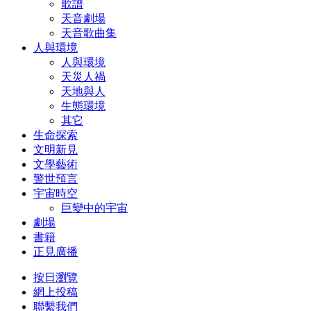
歌譜
天音劇場
天音歌曲集
人與環境
人與環境
天災人禍
天地與人
生態環境
其它
生命探索
文明新見
文學藝術
警世預言
宇宙時空
巨變中的宇宙
劇場
書籍
正見廣播
按日瀏覽
網上投稿
聯繫我們