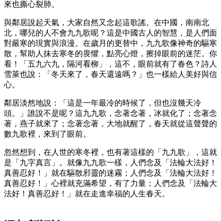
來也撕心裂肺。
與鄰居說起天氣，大家自然又念起這歌謠。在中國，南南北
北，哪兒的人不會九九歌呢？這是中國古人的智慧，是人們面
對嚴寒的現實與浪漫。在歲月的更替中，九九歌像神奇的驅寒
散，幫助人抹去寒冬的畏懼，點亮心燈，擦掉眼前的迷茫。你
看！「五九六九，隔河看柳」，這不，眼前就有了春色？詩人
雪萊也說：「冬天來了，春天還遠嗎？」也一樣給人美好與信
心。
鄰居淡然地說：「這是一年最冷的時候了，但也沒幾天冷
頭。」誰說不是呢？這九九歌，念著念著，冰就化了；念著念
著，燕子就來了；念著念著，大地就醒了，春天就從這聲聲的
數九歌裡，來到了眼前。
忽然想到，在人世的寒冬裡，也有著這樣的「九九歌」，這就
是「九字真言」。就像九九歌一樣，人們念及「法輪大法好！
真善忍好！」就在驅散邪靈的迷霧；人們念及「法輪大法好！
真善忍好！」心裡就充滿希望，有了力量；人們念及「法輪大
法好！真善忍好！」就在走進幸福的人生春天。