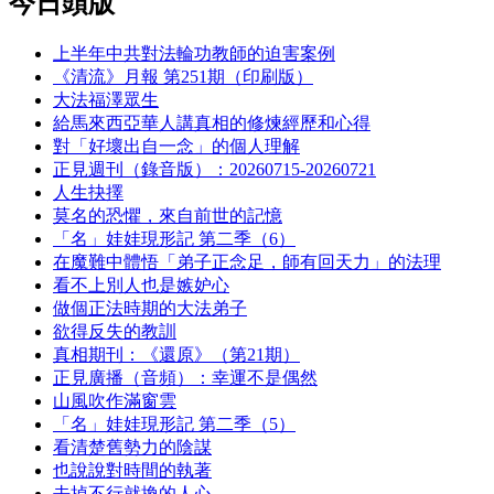
今日頭版
上半年中共對法輪功教師的迫害案例
《清流》月報 第251期（印刷版）
大法福澤眾生
給馬來西亞華人講真相的修煉經歷和心得
對「好壞出自一念」的個人理解
正見週刊（錄音版）：20260715-20260721
人生抉擇
莫名的恐懼，來自前世的記憶
「名」娃娃現形記 第二季（6）
在魔難中體悟「弟子正念足，師有回天力」的法理
看不上別人也是嫉妒心
做個正法時期的大法弟子
欲得反失的教訓
真相期刊：《還原》（第21期）
正見廣播（音頻）：幸運不是偶然
山風吹作滿窗雲
「名」娃娃現形記 第二季（5）
看清楚舊勢力的陰謀
也說說對時間的執著
去掉不行就換的人心