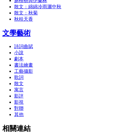
旃檀樹與伊蘭林
散文：綿綿冷雨灑中秋
散文：秋菊
秋桂天香
文學藝術
詩詞曲賦
小說
劇本
書法繪畫
工藝攝影
歌詞
散文
寓言
影評
影視
對聯
其他
相關連結