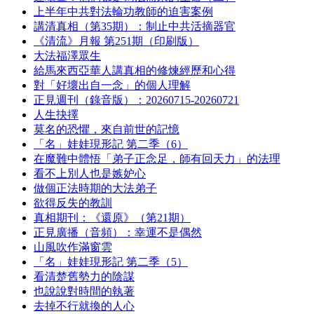
上半年中共對法輪功教師的迫害案例
講清真相（第35期）：制止中共活摘器官
《清流》月報 第251期（印刷版）
大法福澤眾生
給馬來西亞華人講真相的修煉經歷和心得
對「好壞出自一念」的個人理解
正見週刊（錄音版）：20260715-20260721
人生抉擇
莫名的恐懼，來自前世的記憶
「名」娃娃現形記 第二季（6）
在魔難中體悟「弟子正念足，師有回天力」的法理
看不上別人也是嫉妒心
做個正法時期的大法弟子
欲得反失的教訓
真相期刊：《還原》（第21期）
正見廣播（音頻）：幸運不是偶然
山風吹作滿窗雲
「名」娃娃現形記 第二季（5）
看清楚舊勢力的陰謀
也說說對時間的執著
去掉不行就換的人心