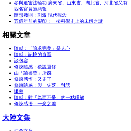
參與迫害法輪功 廣東省、山東省、湖北省、河北省又有
四名官員遭惡報
隨想幾則：刺激 現代觀念
五億年前的腳印：一樁科學史上的未解之謎
相關文章
隨感：「追求完美」是人心
隨感：記憶的盲區
談包容
修煉隨感：欲說還修
由「讀書聲」所感
修煉感悟：又走了
修煉隨感：與「失落」對話
謙卑
隨感：對「為而不爭」的一點理解
修煉感悟：一念之差
大陸文集
法會文章