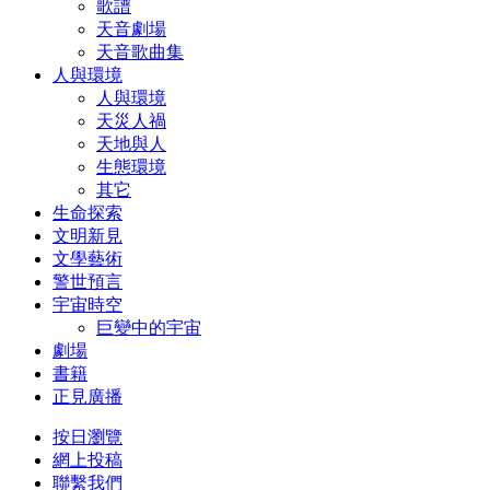
歌譜
天音劇場
天音歌曲集
人與環境
人與環境
天災人禍
天地與人
生態環境
其它
生命探索
文明新見
文學藝術
警世預言
宇宙時空
巨變中的宇宙
劇場
書籍
正見廣播
按日瀏覽
網上投稿
聯繫我們