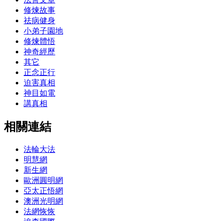
修煉故事
祛病健身
小弟子園地
修煉體悟
神奇經歷
其它
正念正行
迫害真相
神目如電
講真相
相關連結
法輪大法
明慧網
新生網
歐洲圓明網
亞太正悟網
澳洲光明網
法網恢恢