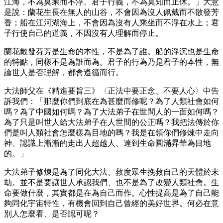
江海，不為莫乘而不浮。君子行義，不為莫知而止休。」大意
是說：蘭花生長在無人的山谷，不會因為沒人佩戴而不散發芳
香；船在江河湖海上，不會因為沒有人乘坐而不浮在水上；君
子行使自己的道義，不因沒有人理解而停止。
蘭花散發芬芳是生命的本性，不是為了誰。船的浮沉也是生命
的特點，同樣不是為誰而為。君子的行為乃是君子的本性，無
論世人是否理解，都會遵循而行。
大法師父在《精進要旨三》〈正法中要正念、不要人心〉中告
訴我們：「那麼你們到底在為甚麼而修呢？為了人類社會如何
嗎？為了中國如何嗎？為了大法弟子在世間人的一面如何嗎？
為了只是叫世人給大法弟子在人世間的公正嗎？我把法傳於你
們是叫人類社會怎麼樣為目地的嗎？我是在領你們修煉中走向
神、認識上漸漸的走出人超越人、達到生命圓滿昇華為目地
的。」
大法弟子修煉是為了同化大法、救度眾生挽救自己的天體於末
劫。並不是要讓世人承認我們、也不是為了改變人類社會。生
命要做什麼，其實都是在為自己而作。心性提高是為了自己能
夠同化宇宙特性，有機會回到自己曾經的美好世界。何必在意
別人怎麼看、是否認可呢？