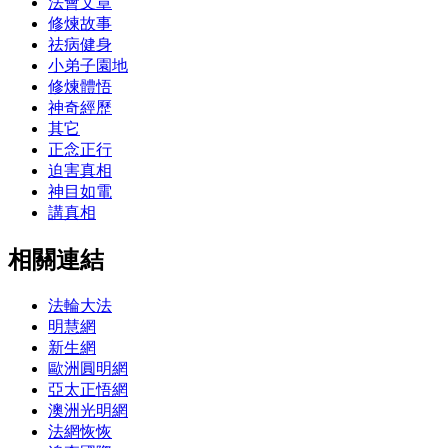
法會文章
修煉故事
祛病健身
小弟子園地
修煉體悟
神奇經歷
其它
正念正行
迫害真相
神目如電
講真相
相關連結
法輪大法
明慧網
新生網
歐洲圓明網
亞太正悟網
澳洲光明網
法網恢恢