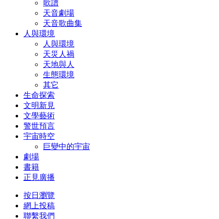
歌譜
天音劇場
天音歌曲集
人與環境
人與環境
天災人禍
天地與人
生態環境
其它
生命探索
文明新見
文學藝術
警世預言
宇宙時空
巨變中的宇宙
劇場
書籍
正見廣播
按日瀏覽
網上投稿
聯繫我們