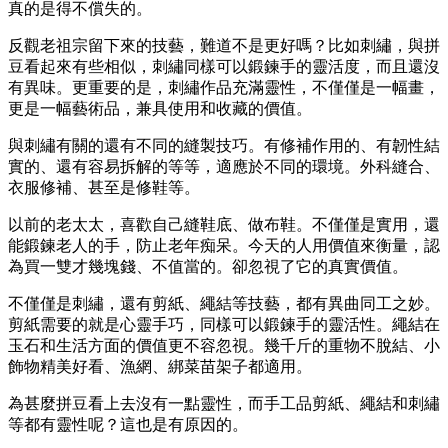
真的是得不償失的。
反觀老祖宗留下來的技藝，難道不是更好嗎？比如刺繡，與拼
豆看起來有些相似，刺繡同樣可以鍛鍊手的靈活度，而且還沒
有異味。更重要的是，刺繡作品充滿靈性，不僅僅是一幅畫，
更是一幅藝術品，兼具使用和收藏的價值。
與刺繡有關的還有不同的縫製技巧。有修補作用的、有韌性結
實的、還有容易拆解的等等，適應於不同的環境。外科縫合、
衣服修補、甚至是修鞋等。
以前的老太太，喜歡自己縫鞋底、做布鞋。不僅僅是實用，還
能鍛鍊老人的手，防止老年痴呆。今天的人用價值來衡量，認
為買一雙才幾塊錢、不值當的。卻忽視了它的真實價值。
不僅僅是刺繡，還有剪紙、繩結等技藝，都有異曲同工之妙。
剪紙需要的就是心靈手巧，同樣可以鍛鍊手的靈活性。繩結在
玉石和生活方面的價值更不容忽視。幾千斤的重物不脫結、小
飾物精美好看、漁網、綁菜苗架子都適用。
為甚麼拼豆看上去沒有一點靈性，而手工品剪紙、繩結和刺繡
等都有靈性呢？這也是有原因的。