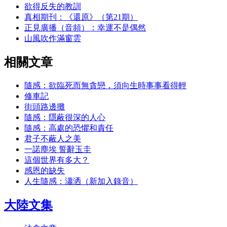
欲得反失的教訓
真相期刊：《還原》（第21期）
正見廣播（音頻）：幸運不是偶然
山風吹作滿窗雲
相關文章
隨感：欲臨死而無貪戀，須向生時事事看得輕
修車記
街頭路邊攤
隨感：隱蔽很深的人心
隨感：高處的恐懼和責任
君子不蔽人之美
一諾塵埃 誓辭玉圭
這個世界有多大？
感恩的缺失
人生隨感：瀟洒（新加入錄音）
大陸文集