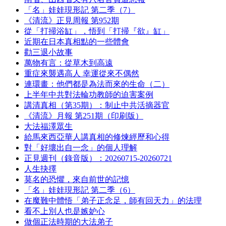
「名」娃娃現形記 第二季（7）
《清流》正見周報 第952期
從「打掃浴缸」，悟到「打掃『欲』缸」
近期在日本真相點的一些體會
勸三退小故事
萬物有言：從草木到高遠
重症來襲遇高人 幸運從來不偶然
連環畫：他們都是為法而來的生命（二）
上半年中共對法輪功教師的迫害案例
講清真相（第35期）：制止中共活摘器官
《清流》月報 第251期（印刷版）
大法福澤眾生
給馬來西亞華人講真相的修煉經歷和心得
對「好壞出自一念」的個人理解
正見週刊（錄音版）：20260715-20260721
人生抉擇
莫名的恐懼，來自前世的記憶
「名」娃娃現形記 第二季（6）
在魔難中體悟「弟子正念足，師有回天力」的法理
看不上別人也是嫉妒心
做個正法時期的大法弟子