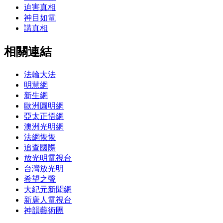
迫害真相
神目如電
講真相
相關連結
法輪大法
明慧網
新生網
歐洲圓明網
亞太正悟網
澳洲光明網
法網恢恢
追查國際
放光明電視台
台灣放光明
希望之聲
大紀元新聞網
新唐人電視台
神韻藝術團