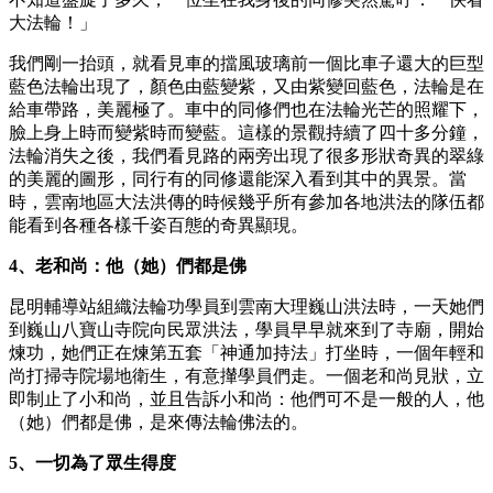
大法輪！」
我們剛一抬頭，就看見車的擋風玻璃前一個比車子還大的巨型
藍色法輪出現了，顏色由藍變紫，又由紫變回藍色，法輪是在
給車帶路，美麗極了。車中的同修們也在法輪光芒的照耀下，
臉上身上時而變紫時而變藍。這樣的景觀持續了四十多分鐘，
法輪消失之後，我們看見路的兩旁出現了很多形狀奇異的翠綠
的美麗的圖形，同行有的同修還能深入看到其中的異景。當
時，雲南地區大法洪傳的時候幾乎所有參加各地洪法的隊伍都
能看到各種各樣千姿百態的奇異顯現。
4、老和尚：他（她）們都是佛
昆明輔導站組織法輪功學員到雲南大理巍山洪法時，一天她們
到巍山八寶山寺院向民眾洪法，學員早早就來到了寺廟，開始
煉功，她們正在煉第五套「神通加持法」打坐時，一個年輕和
尚打掃寺院場地衛生，有意攆學員們走。一個老和尚見狀，立
即制止了小和尚，並且告訴小和尚：他們可不是一般的人，他
（她）們都是佛，是來傳法輪佛法的。
5、一切為了眾生得度