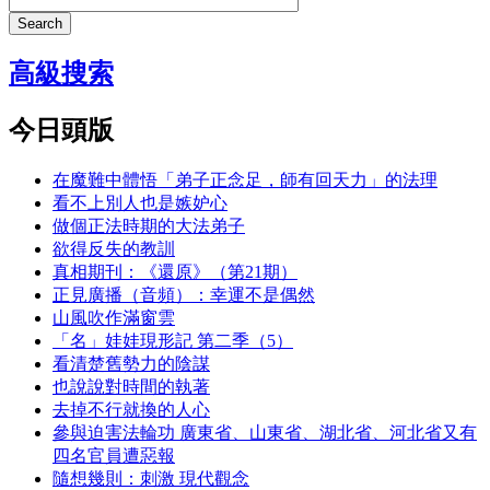
Search
高級搜索
今日頭版
在魔難中體悟「弟子正念足，師有回天力」的法理
看不上別人也是嫉妒心
做個正法時期的大法弟子
欲得反失的教訓
真相期刊：《還原》（第21期）
正見廣播（音頻）：幸運不是偶然
山風吹作滿窗雲
「名」娃娃現形記 第二季（5）
看清楚舊勢力的陰謀
也說說對時間的執著
去掉不行就換的人心
參與迫害法輪功 廣東省、山東省、湖北省、河北省又有
四名官員遭惡報
隨想幾則：刺激 現代觀念