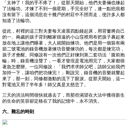
「太神了！我的手不疼了！」從那天開始，他們夫妻倆也煉起
了法輪功。才煉了不到一個星期，手完全好了，連一點疤痕都
沒有留下，這個消息在十幾戶的村莊中不脛而走，使許多人都
知道了法輪功。
從此，村裡的這三對夫妻每天凌晨四點鐘起床，用背簍將自己
的一、兩歲的孩子背到離家很遠的小山窪裡用布把孩子裹起來
放在地上讓他們睡著，大人就開始煉功。他們是用一個裝有兩
節二號電池的錄音機放著煉功音樂煉功的，每次都是煉完功，
孩子才會醒。同修說有一次他們正好煉到第二套功法「腹前抱
輪」時，錄音機沒聲了，一看才發現是電池用完了，大家都很
著急怎麼辦。一位同修說：「我們求求師父吧，請師父給我們
加持一下，讓咱們把功煉完！」剛說完，錄音機的音樂就響起
來了，那一刻，同修都激動的流下了眼淚。從那天開始，這一
對電池又用了半年多！師父真是太慈悲了。
三天的洪法時間很快就過去了，而那些渴望在大法中獲得新生
的生命的笑容卻定格在了我的記憶中，永不消失。
六、難忘的時刻