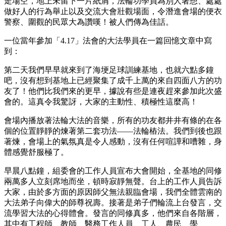
走場空，地上未留下一片紙屑，法輪功學員為別人著想、處處
做好人的行為舉止以及交流大會壯觀場面，令潛進會場的便衣
警察、圍觀的民眾大為讚嘆！被人們傳為佳話。
一位當年參加「4.17」法會的大法學員在一篇回憶文章中寫
到：
第二天我們早早就來到了海埂足球訓練基地，也就六點多鐘
吧，沒有想到基地上已經聚集了成千上萬的來自四面八方的功
友了！他們比我們來的更早，據說有些是連夜趕來參加此次盛
會的。這真令我驚訝，大家的主動性、積極性這麼高！
會場內播放著法輪大法的音樂，所有的功友都井井有條的在各
個的位置靜靜的煉著第二套功法——法輪樁法。我們到後也跟
著煉，會場上的氣氛真是令人感動，沒有任何喧譁和嘈雜，身
體感覺舒服極了。
早晨八點鐘，組委會的工作人員宣布大會開始，全基地的同修
兩萬多人立刻席地而坐，頓時寂靜無聲。台上的工作人員告訴
大家，由於多方面的原因師父無法親臨會場，我們全體雲南的
大法弟子向偉大的師尊祝壽。接著是弟子們輪流上台發言，交
流學習大法的心得體會。發言的同修真多，他們來自各階層，
其中有工程師、教師、醫務工作人員、工人、農民、學