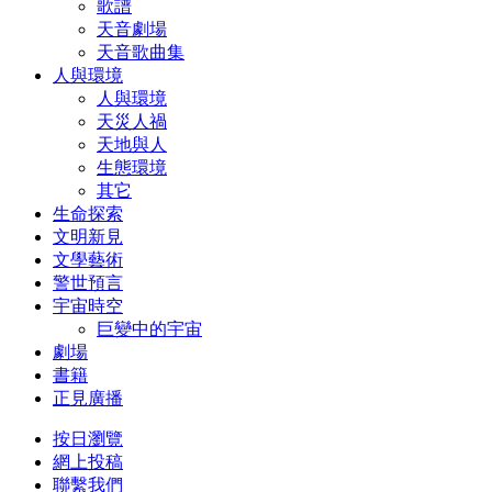
歌譜
天音劇場
天音歌曲集
人與環境
人與環境
天災人禍
天地與人
生態環境
其它
生命探索
文明新見
文學藝術
警世預言
宇宙時空
巨變中的宇宙
劇場
書籍
正見廣播
按日瀏覽
網上投稿
聯繫我們