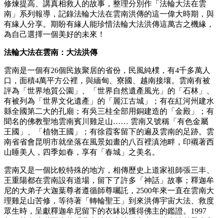
修煉提高、講真相救人的故事，整理分別作「法輪大法在雲
南」系列報導，記錄法輪大法在雲南洪傳的這一偉大時期，與
有緣人分享。期盼有緣人能珍惜法輪大法洪傳這萬古之機緣，
為自己選擇一個美好的未來！
法輪大法在雲南：大法洪傳
雲南是一個有26個民族聚居的省份，民風純樸，有4千多萬人
口，面積4萬平方公裡，與緬甸、寮國、越南接壤。雲南有被
評為「世界地質公園」、「世界自然遺產風光」的「石林」、
有被列為「世界文化遺產」的「麗江古城」；有在紅河州建水
縣全國第二大的孔廟；有吳三桂全部用銅建造的「金殿」；有
聞名的佛教聖地雲南賓川雞足山…… 雲南又號稱「有色金屬
王國」、「植物王國」；有徐霞客留下的遍及雲南的足跡。雲
南省省會昆明市就坐落在風景如畫的八百裡滇池畔，印襯著西
山睡美人，四季如春，享有「春城」之美名。
雲南又是一個比較特殊的地方，相傳歷史上道家祖師張三丰、
王重陽都在雲南設有道場，留下了許多「神話」故事；釋迦牟
尼的大弟子大迦葉尊者遵循師尊囑託，2500年來一直在雲南大
理雞足山苦修，等待著「轉輪聖王」到來洪傳宇宙大法、救度
眾生時，呈獻釋迦牟尼留下的衣缽以獲得佛主的鑑證。1997