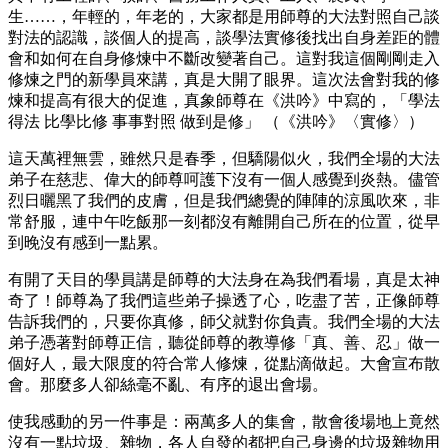
生……，年輕的，年老的，大家都是用師尊的大法對照自己談
對法的認識，談個人的提高，談學法實修後找出自身差距的體
會和如何在自身修煉中不斷改變著自己。這對我這個剛剛走入
修煉之門的新學員來講，真是大開了眼界。這次法會對我的修
煉和提高有很大的促進，真象師尊在《洪吟》中寫的，「學法
得法 比學比修 事事對照 做到是修」 （《洪吟》〈實修〉）
這天萬裡無雲，雖然只是春季，但驕陽似火，我們全場的大法
弟子在慈悲、偉大的師尊呵護下沒有一個人感覺到炎熱。儘管
烈日曬黑了我們的皮膚，但是我們總覺的陣陣的涼風吹來，非
常舒服，連中午吃飯那一刻都沒有離開自己所在的位置，從早
到晚沒有感到一點累。
有開了天目的學員講是師尊的大法身在為我們看場，真是太神
奇了！師尊為了我們這些弟子操透了心，吃盡了苦，正像師尊
告訴我們的，只要你真修，師父就對你負責。我們全場的大法
弟子憑著對師尊正信，聽從師尊的教導修「真、善、忍」做一
個好人，最大限度的符合常人修煉，從點滴做起。大會宣布散
會。那麼多人卻絲毫不亂、有序的退出會場。
使我感動的另一件事是：兩萬多人的集會，散會後場地上竟然
沒有一點垃圾、雜物，各人自發的都把自己身邊的垃圾雜物用