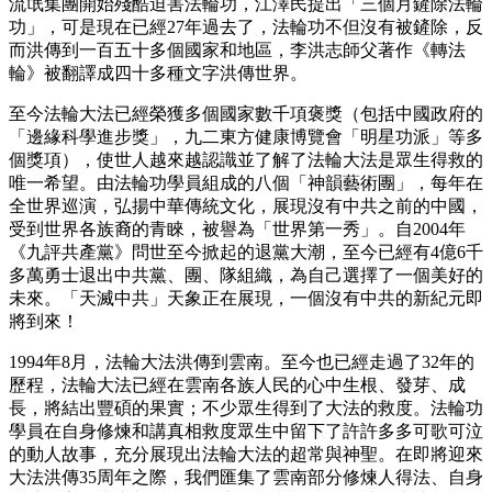
流氓集團開始殘酷迫害法輪功，江澤民提出「三個月鏟除法輪
功」，可是現在已經27年過去了，法輪功不但沒有被鏟除，反
而洪傳到一百五十多個國家和地區，李洪志師父著作《轉法
輪》被翻譯成四十多種文字洪傳世界。
至今法輪大法已經榮獲多個國家數千項褒獎（包括中國政府的
「邊緣科學進步獎」，九二東方健康博覽會「明星功派」等多
個獎項），使世人越來越認識並了解了法輪大法是眾生得救的
唯一希望。由法輪功學員組成的八個「神韻藝術團」，每年在
全世界巡演，弘揚中華傳統文化，展現沒有中共之前的中國，
受到世界各族裔的青睞，被譽為「世界第一秀」。自2004年
《九評共產黨》問世至今掀起的退黨大潮，至今已經有4億6千
多萬勇士退出中共黨、團、隊組織，為自己選擇了一個美好的
未來。「天滅中共」天象正在展現，一個沒有中共的新紀元即
將到來！
1994年8月，法輪大法洪傳到雲南。至今也已經走過了32年的
歷程，法輪大法已經在雲南各族人民的心中生根、發芽、成
長，將結出豐碩的果實；不少眾生得到了大法的救度。法輪功
學員在自身修煉和講真相救度眾生中留下了許許多多可歌可泣
的動人故事，充分展現出法輪大法的超常與神聖。在即將迎來
大法洪傳35周年之際，我們匯集了雲南部分修煉人得法、自身