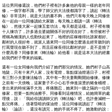
這位男同修還說，他們村子裡有許多象他的母親一樣的老年同
修，一個字都不識，學了師父的大法後都識字了，讀起《轉法
輪》非常流利，就是大法的書不夠，他們只有每天晚上同修坐
在一起由一位同修讀給大家聽，每天晚上都讀一講《轉法
輪》，然後大家一起煉五套功法，每天都是這樣。村子裡有幾
十人煉功了，許多過去婆媳關係不好的現在好了，有些被村子
裡稱為懶漢的人也勤快起來了，地裡的莊稼種得比誰家都好。
鄰村的人很好奇，就派人過來問一位同修怎麼過去經常聽到的
打罵聲現在聽不到了，而且莊稼長得比鄰村的好，是不是燒了
什麼高香？同修拿來《轉法輪》給他看：就是這本大法的經書
給我們村子帶來的福氣。
還有一位女同修向我們介紹了她們那兒的情況。她們村子山高
地陡，只有十來戶人家，沒有電燈，靠點煤油燈過日子，村裡
有三對小夫妻煉法輪功，其中有一對夫妻剛剛開始修煉。修煉
之前有一天傍晚，這家妻子不小心右手伸進滾燙的豬食桶裡，
拿出來的時候滿手大泡，疼痛難忍，她來到一牆之隔的一位同
修家，想要一點狗油擦手。同修看到這種情況，給她簡單的處
理後，說：「我給你讀讀師父的《轉法輪》吧，也許會減輕一
點兒疼痛。」借著昏暗的煤油燈，這位同修就讀起了《轉法
輪》〈論語〉，還沒有讀完，她的手就不疼了。她激動的說：