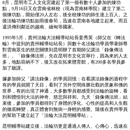
8月，昆明市工人文化宮建起了第一個有數十人參加的煉功
點，9月16日又在雲南省林校（現為雲南林學院）建立了第二
個煉功點，開始僅20人左右，後全校煉功的師生達上百人。之
後法輪功煉功點如雨後春筍，迅速在雲南各地建立起來。而且
還洪傳到鄰近的越南、緬甸等國家。
1995年5月，貴州法輪大法輔導站站長姜秀英（師父在《轉法
輪》中提到的貴州輔導站站長）與數十名法輪功學員帶著師尊
對雲南眾生的慈悲關懷到昆明辦了首期師父講法「錄像傳法
班」。「錄像傳法班」先在昆明市文化宮舉行，因為來的人太
多，地點容納不下，後又改在拓東體育館，有200多名學員參
加了聽課。
據參加師父「講法錄像」的學員回憶：在看講法錄像的過程中
有的學員就開了天目，看到了另外空間殊勝壯觀的景象和佛的
世界，有的出現了神通，大多數學員都感受到法輪的旋轉，看
到和體悟到大法的神奇、慈悲與祥和。九天「錄像傳法班」結
束後，參加的學員都得到了身體的淨化、心性的提高和人生觀
的徹底轉變，真正體會到無病一身輕的感覺。隨後在貴州學員
的幫助下建立起了「法輪大法昆明輔導站」。
昆明輔導站建立後，法輪功更是通過人傳人、心傳心，迅速在