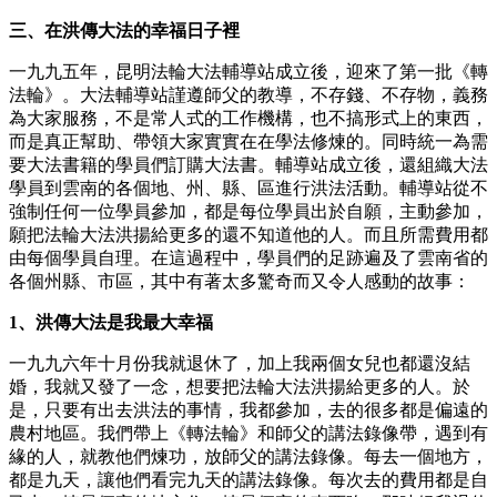
三、在洪傳大法的幸福日子裡
一九九五年，昆明法輪大法輔導站成立後，迎來了第一批《轉
法輪》。大法輔導站謹遵師父的教導，不存錢、不存物，義務
為大家服務，不是常人式的工作機構，也不搞形式上的東西，
而是真正幫助、帶領大家實實在在學法修煉的。同時統一為需
要大法書籍的學員們訂購大法書。輔導站成立後，還組織大法
學員到雲南的各個地、州、縣、區進行洪法活動。輔導站從不
強制任何一位學員參加，都是每位學員出於自願，主動參加，
願把法輪大法洪揚給更多的還不知道他的人。而且所需費用都
由每個學員自理。在這過程中，學員們的足跡遍及了雲南省的
各個州縣、市區，其中有著太多驚奇而又令人感動的故事：
1、洪傳大法是我最大幸福
一九九六年十月份我就退休了，加上我兩個女兒也都還沒結
婚，我就又發了一念，想要把法輪大法洪揚給更多的人。於
是，只要有出去洪法的事情，我都參加，去的很多都是偏遠的
農村地區。我們帶上《轉法輪》和師父的講法錄像帶，遇到有
緣的人，就教他們煉功，放師父的講法錄像。每去一個地方，
都是九天，讓他們看完九天的講法錄像。每次去的費用都是自