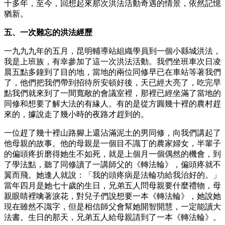
十多年，至今，回想起來那次洪法活動奇遇的情景，依然記憶
猶新。
五、一次難忘的洪法經歷
一九九九年的五月，昆明輔導站組織學員到一個小縣城洪法，
我是上班族，有幸參加了這一次洪法活動。我們坐班車次日凌
晨五點多鐘到了目的地，當地的兩位同修早已在車站等著我們
了，他們把我們帶到招待所安頓好後，天已經大亮了，吃完早
點我們就來到了一間寬敞的會議室裡，那裡已經坐滿了當地的
同修和想要了解大法的有緣人。有的是從方圓幾十裡的農村趕
來的，據說走了幾小時的夜路才趕到的。
一位趕了幾十裡山路腳上還沾滿泥土的男同修，向我們講起了
他母親的故事。他的母親是一個目不識丁的農家婦女，半輩子
的偏頭疼折磨得她生不如死，就是上個月一個偶然的機會，到
了學法點，聽了同修讀了一講師父的《轉法輪》，偏頭疼就不
翼而飛。她逢人就說：「我的頭疼病是法輪功給我治好的。」
當年四月是她七十歲的生日，兄弟五人問母親要什麼禮物，母
親眼睛裡噙著淚花，對兒子們說想要一本《轉法輪》，她說她
現在雖然不識字，但是相信師父會幫她開智開慧，一定能讀大
法書。生日的那天，兄弟五人給母親請到了一本《轉法輪》。