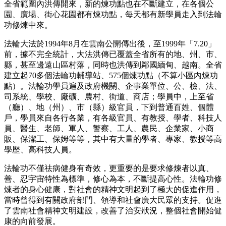
全省範圍內洪傳開來，新的煉功點也在不斷建立，在各個公
園、廣場、街心花園都有煉功點，每天都有新學員走入到法輪
功修煉中來。
法輪大法於1994年8月在雲南公開傳出後，至1999年「7.20」
前，據不完全統計，大法洪傳已覆蓋全省所有的地、州、市、
縣，甚至邊遠山區村落，同時也洪傳到鄰國緬甸、越南。全省
建立起70多個法輪功輔導站、575個煉功點（不算小區內煉功
點）。法輪功學員遍及政府機關、企事業單位、公、檢、法、
司系統、學校、廠礦、農村、街道、商店；學員中，上至省
（廳）、地（州）、市（縣）級官員，下到普通百姓、個體
戶，學員來自各行各業，有各級官員、有教授、學者、科技人
員、醫生、老師、軍人、警察、工人、農民、企業家、小商
販、保潔工、保姆等等，其中有大量的學者、專家、教授等高
學歷、高科技人員。
法輪功不僅祛病健身有奇效，更重要的是要求修煉者以真、
善、忍宇宙特性為標準，修心為本，不斷提高心性。法輪功修
煉者的身心健康，對社會的精神文明起到了極大的促進作用，
當時曾得到有關政府部門、領導和社會廣大民眾的支持。促進
了雲南社會精神文明建設，改善了治安狀況，整個社會開始健
康的向前發展。