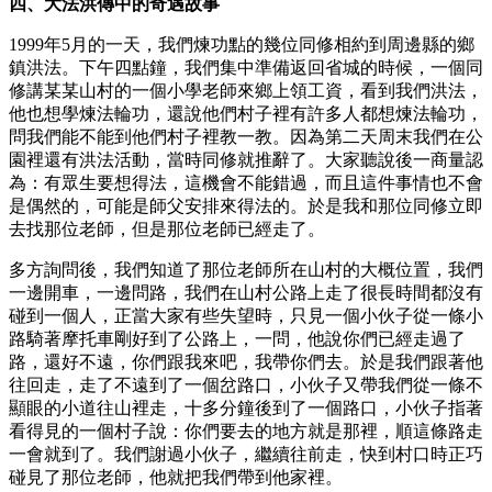
四、大法洪傳中的奇遇故事
1999年5月的一天，我們煉功點的幾位同修相約到周邊縣的鄉
鎮洪法。下午四點鐘，我們集中準備返回省城的時候，一個同
修講某某山村的一個小學老師來鄉上領工資，看到我們洪法，
他也想學煉法輪功，還說他們村子裡有許多人都想煉法輪功，
問我們能不能到他們村子裡教一教。因為第二天周末我們在公
園裡還有洪法活動，當時同修就推辭了。大家聽說後一商量認
為：有眾生要想得法，這機會不能錯過，而且這件事情也不會
是偶然的，可能是師父安排來得法的。於是我和那位同修立即
去找那位老師，但是那位老師已經走了。
多方詢問後，我們知道了那位老師所在山村的大概位置，我們
一邊開車，一邊問路，我們在山村公路上走了很長時間都沒有
碰到一個人，正當大家有些失望時，只見一個小伙子從一條小
路騎著摩托車剛好到了公路上，一問，他說你們已經走過了
路，還好不遠，你們跟我來吧，我帶你們去。於是我們跟著他
往回走，走了不遠到了一個岔路口，小伙子又帶我們從一條不
顯眼的小道往山裡走，十多分鐘後到了一個路口，小伙子指著
看得見的一個村子說：你們要去的地方就是那裡，順這條路走
一會就到了。我們謝過小伙子，繼續往前走，快到村口時正巧
碰見了那位老師，他就把我們帶到他家裡。