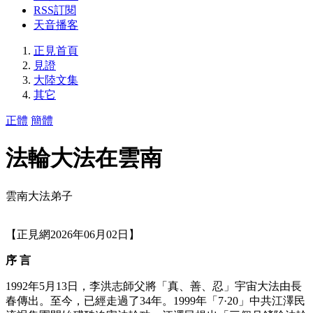
RSS訂閱
天音播客
正見首頁
見證
大陸文集
其它
正體
簡體
法輪大法在雲南
雲南大法弟子
【正見網2026年06月02日】
序 言
1992年5月13日，李洪志師父將「真、善、忍」宇宙大法由長
春傳出。至今，已經走過了34年。1999年「7·20」中共江澤民