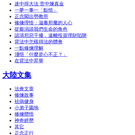
迷中得大法 苦中煉真金
一夢一事一「點悟」
正念闖出勞教所
修煉理悟：滋養邪魔的人心
從龐涓談我們生命的角色
認清邪惡干擾，遠離投資理財陷阱
背法中怎樣得法的體會
一點修煉理解
淺悟「什麼是心不正？」
在背法中昇華
大陸文集
法會文章
修煉故事
祛病健身
小弟子園地
修煉體悟
神奇經歷
其它
正念正行