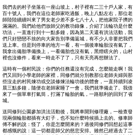
我們去的村子坐落在一座山坡上，村子裡有二三十戶人家，有
百十號人，我們在這位老師家吃過飯，晚上八點左右，那位老
師陸陸續續叫來了男女老少差不多七八十人，把他家院子擠的
滿滿的。我們給他們放師父的教功錄像，介紹了法輪功是什麼
功法，一直進行到十一點多鐘，因為第二天還有洪法活動，我
們只好戀戀不捨的向大家告別準備返城，有不少人非要把我們
送上車。但是到停車的地方一看，有一個後車輪胎沒有氣了，
我拿出備胎準備換上，一看備胎也沒有氣，黑燈瞎火的，山村
裡也沒條件，看來一時走不了了，只有天亮再想辦法了。
這時有一個村民說：你們的任務還沒有完成，怎麼能走啊！我
們又回到小學老師的家裡，同修們就分別教那位老師夫婦與那
些沒走的村民煉功或交談修煉法輪功後的體會，一直持續到凌
晨三點多鐘，隨便在老師家睡了一會，我們就準備走了。我借
來了一個單車打氣筒，打滿了輪胎的氣，一路順利的回到了省
城。
送同修到公園參加洪法活動後，我將車開到修理廠，一檢查發
現兩個輪胎都插有大釘子，也不知什麼時候插上去的。修車師
傅不解的說：怪了，你是怎麼開來的？過後同修們回想起這事
都感慨的說：這一切都是師父的慈悲安排。雖然已經過去了二