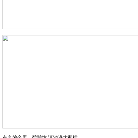
有名的金馬、碧雞坊 滇池邊大觀樓