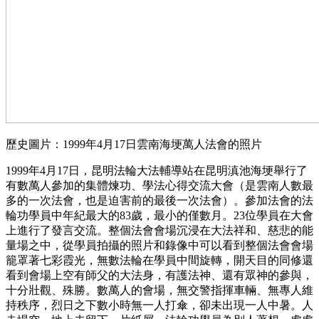
歷史圖片：1999年4月17日雲南海埂萬人法會的照片
1999年4月17日，昆明法輪大法輔導站在昆明滇池海埂舉行了
有數萬人參加的集體煉功、學法心得交流大會（是雲南人數最
多的一次法會，也是迫害前的最後一次法會）。參加法會的法
輪功學員中年紀最大的83歲，最小的僅數月。23位學員在大會
上進行了發言交流。整個法會會場沉浸在大法祥和、慈悲的能
量場之中，從學員拍攝的照片和錄像中可以看到整個法會會場
籠罩著七彩霞光，無數法輪在學員中間旋轉，開天目的同修還
看到會場上空有師父的大法身，有護法神、還有眾神的參與，
十分壯觀、殊勝。數萬人的會場，無交警指揮車輛、無專人維
持秩序，烈日之下數小時無一人打傘，卻未出現一人中暑。人