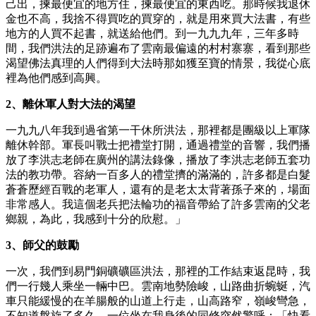
己出，揀最便宜的地方住，揀最便宜的東西吃。那時候我退休
金也不高，我捨不得買吃的買穿的，就是用來買大法書，有些
地方的人買不起書，就送給他們。到一九九九年，三年多時
間，我們洪法的足跡遍布了雲南最偏遠的村村寨寨，看到那些
渴望佛法真理的人們得到大法時那如獲至寶的情景，我從心底
裡為他們感到高興。
2、離休軍人對大法的渴望
一九九八年我到過省第一干休所洪法，那裡都是團級以上軍隊
離休幹部。軍長叫戰士把禮堂打開，通過禮堂的音響，我們播
放了李洪志老師在廣州的講法錄像，播放了李洪志老師五套功
法的教功帶。容納一百多人的禮堂擠的滿滿的，許多都是白髮
蒼蒼歷經百戰的老軍人，還有的是老太太背著孫子來的，場面
非常感人。我這個老兵把法輪功的福音帶給了許多雲南的父老
鄉親，為此，我感到十分的欣慰。」
3、師父的鼓勵
一次，我們到易門銅礦礦區洪法，那裡的工作結束返昆時，我
們一行幾人乘坐一輛中巴。雲南地勢險峻，山路曲折蜿蜒，汽
車只能緩慢的在羊腸般的山道上行走，山高路窄，嶺峻彎急，
不知道盤旋了多久，一位坐在我身後的同修突然驚呼：「快看