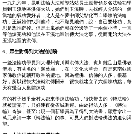
一九九六年，昆明法輪大法輔導站站長王嵐帶領多名法輪功學
員到玉溪地區洪傳大法，她們到玉溪時，去找經人介紹的一個
當地的氣功愛好者，此人是在夢中師父點化而自學煉的法輪
功，王嵐她們找到他時，他不願見她們，說：自己要煉功，意
思是想推辭掉。但是王嵐她們就在旁邊等了一兩個小時，一直
等他煉完功和他談在玉溪地區洪傳大法之事，從而開始大法在
玉溪地區的洪傳。
6、眾生對得到大法的期盼
一些法輪功學員到大理州賓川縣洪傳大法。賓川雞足山是佛教
聖地，有著名的「迦葉廟」，在「文化大革命」前是東南亞國
家佛教信徒朝拜敬香的聖地。因為禮佛、信佛的人多，根基
好，所以很快大法就洪傳開來，很快就建立了六個煉功點，每
天有幾百人集體煉功。
有的村子幾乎全村人都來學煉法輪功，很快帶去的《轉法輪》
就被請完了，只好連夜從省城調運。由於得法人多，《轉法
輪》奇缺，甚至出現一個新學員為了得到大法書，願意拿出一
萬元來請一本《轉法輪》的事。可見人們對法輪佛法的迫切渴
望。