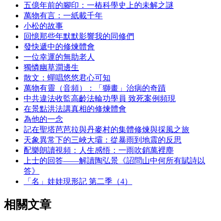
五億年前的腳印：一樁科學史上的未解之謎
萬物有言：一紙載千年
小松的故事
回憶那些年默默影響我的同修們
發快遞中的修煉體會
一位幸運的無助老人
獨憐幽草澗邊生
散文：蟬唱悠悠君心可知
萬物有靈（音頻）：「獅畫」治病的奇蹟
中共違法收監高齡法輪功學員 致死案例頻現
在景點洪法講真相的修煉體會
為他的一念
記在聖塔芭芭拉與丹麥村的集體修煉與採風之旅
天象異常下的三峽大壩：從暴雨到地震的反思
配樂朗讀視頻：人生感悟：一雨吹銷萬裡塵
上士的回答——解讀陶弘景《詔問山中何所有賦詩以
答》
「名」娃娃現形記 第二季（4）
相關文章