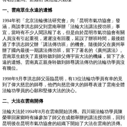
一、雲南眾生永遠的遺憾
1994年初「北京法輪佛法研究會」向「昆明市氣功協會」發
涵，商談李洪志師父到雲南舉辦「法輪大法講法授功班」事
宜，當時有不少人聞訊報了名，但是由於昆明市氣功協會有關
人員沒有引起重視，遲遲沒有回覆，延誤了辦班時間，最後錯
過了李洪志師父辦「講法傳功班」的機會。隨後師父在廣州舉
辦了國內最後一期講法傳功班，留下了著名的《廣州講法》。
雲南眾生錯失了直接聆聽到師父傳宇宙大法的機緣，留下了永
遠的遺憾。雲南真正親身聆聽到師尊講法傳功的法輪功學員沒
有幾位。
1998年9月李洪志師父蒞臨昆明，有13位法輪功學員有幸的見
到了偉大慈悲的師尊，他們向慈悲偉大的師尊表達了雲南全體
法輪功學員的心願和堅修大法的決心。
二、大法在雲南開傳
法輪大法於1994年8月在雲南開始洪傳。四川籍法輪功學員陳
榮華回家鄉時有緣參加了師父在成都舉辦的講法授功班，回到
昆明後在昆明市氣功協會的組織下開始了大法在雲南的洪傳。