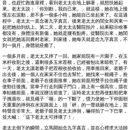
音，也趕忙跑進屋裡，看到老太太在地上躺著，就想扶她起
來。老太太說：「你別動，我自己來。」就這樣，她在地上慢
慢左右滾動，差不多一個多小時，她能自己坐起來了。在這過
程中，老太太一直念著九字真言。後來老太太的閨女和房東一
起把她抬到炕上。第二天，老太太去醫院拍片，結果顯示啥事
都沒有，身體沒有新傷，她就是腰有點疼。從醫院出來，她閨
女就把她送回農村老家。到家後，她每天就是念九字真言，不
到一個月，身體就痊癒了。
一個多月前，老太太又摔了一回。她家前院有一片園子，在玉
米杆收割之後，還剩很多玉米茬根，已經被刨出來晾乾了。有
一天，老太太讓老爺子把茬根收拾收拾，用車推回來。老爺子
出去後，她一個人在家呆不住也去幫忙。她找來一根繩子，拴
在車子前面，老爺子在後面推車，她在前面用雙手拉住繩子後
使勁往後拽。當車子行走到園子門口，路上有一個高坎，擋在
車軲轆前面，車就沒辦法前進了。這時老太太想再使點勁把車
子拽過坎，就見繩子「嘣」的一下斷了，慣力使她一下仰面朝
天重重的摔倒在水泥路面上，頭「砰」的一聲就砸在地上，當
時聲音非常大。老爺子眼見老太太摔倒，嚇得拍了一下巴掌，
並大喊：「這下老太太可摔壞了！」
老太太倒下的瞬間，立馬開始念九字真言，並在心裡求大法師