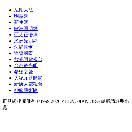
法輪大法
明慧網
新生網
歐洲圓明網
亞太正悟網
澳洲光明網
法網恢恢
追查國際
放光明電視台
台灣放光明
希望之聲
大紀元新聞網
新唐人電視台
神韻藝術團
正見網版權所有 ©1999-2026 ZHENGJIAN.ORG 轉載請註明出
處