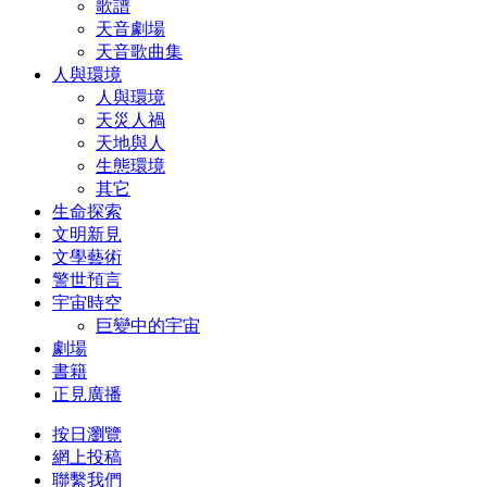
歌譜
天音劇場
天音歌曲集
人與環境
人與環境
天災人禍
天地與人
生態環境
其它
生命探索
文明新見
文學藝術
警世預言
宇宙時空
巨變中的宇宙
劇場
書籍
正見廣播
按日瀏覽
網上投稿
聯繫我們