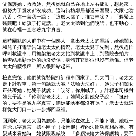
父保護她，救救她。然後她就自己在地上左右挪動，想起來，
但努力了幾次都沒成功。這時街坊鄰居都過來圍觀，大家七嘴
八舌，你一言我一語：「這麼大歲了，推它幹啥？」「趕緊上
醫院吧！給孩子打電話。」老太太聽到他們說話，也不動心，
就在心裡一直念著九字真言。
這時圍觀的人群中有一個熟人，拿出老太太的電話，給她閨女
和兒子打電話告知老太太的情況。老太太兒子先到，然後趕忙
呼叫救護車，用擔架把老太太抬到救護車上，到醫院去拍片，
檢查結果顯示她的頭沒受傷，身體其它部位也沒有新傷。但老
太太的腰很疼，所以很難站起來。
檢查完後，他們就從醫院打計程車回家了。到大門口，老太太
走下計程車，第一句話就大喊「法輪大法好」。她兒子和閨女
正扶著她，她兒子就說：「哎呀，你別喊了。」計程車司機對
她兒子說：「你別管老太太。」她閨女對她兒子說：「挺好
的，要不是喊九字真言，咱媽能啥事都沒有嗎？」老太太就這
樣從大門口一步一步挪回屋裡。
回到家，老太太因為腰疼，只能躺在炕上，不能下地。她就一
直念九字真言，聽小匣子（收音機）裡的法輪功真相故事。有
親戚來看她時，她就跟親戚說：「多虧法輪大法保護我，要不