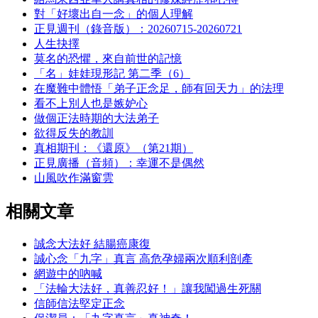
對「好壞出自一念」的個人理解
正見週刊（錄音版）：20260715-20260721
人生抉擇
莫名的恐懼，來自前世的記憶
「名」娃娃現形記 第二季（6）
在魔難中體悟「弟子正念足，師有回天力」的法理
看不上別人也是嫉妒心
做個正法時期的大法弟子
欲得反失的教訓
真相期刊：《還原》（第21期）
正見廣播（音頻）：幸運不是偶然
山風吹作滿窗雲
相關文章
誠念大法好 結腸癌康復
誠心念「九字」真言 高危孕婦兩次順利剖產
網遊中的吶喊
「法輪大法好，真善忍好！」讓我闖過生死關
信師信法堅定正念