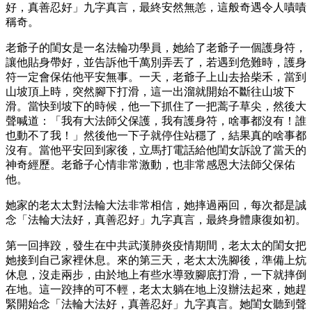
好，真善忍好」九字真言，最終安然無恙，這般奇遇令人嘖嘖
稱奇。
老爺子的閨女是一名法輪功學員，她給了老爺子一個護身符，
讓他貼身帶好，並告訴他千萬別弄丟了，若遇到危難時，護身
符一定會保佑他平安無事。一天，老爺子上山去拾柴禾，當到
山坡頂上時，突然腳下打滑，這一出溜就開始不斷往山坡下
滑。當快到坡下的時候，他一下抓住了一把蒿子草尖，然後大
聲喊道：「我有大法師父保護，我有護身符，啥事都沒有！誰
也動不了我！」然後他一下子就停住站穩了，結果真的啥事都
沒有。當他平安回到家後，立馬打電話給他閨女訴說了當天的
神奇經歷。老爺子心情非常激動，也非常感恩大法師父保佑
他。
她家的老太太對法輪大法非常相信，她摔過兩回，每次都是誠
念「法輪大法好，真善忍好」九字真言，最終身體康復如初。
第一回摔跤，發生在中共武漢肺炎疫情期間，老太太的閨女把
她接到自己家裡休息。來的第三天，老太太洗腳後，準備上炕
休息，沒走兩步，由於地上有些水導致腳底打滑，一下就摔倒
在地。這一跤摔的可不輕，老太太躺在地上沒辦法起來，她趕
緊開始念「法輪大法好，真善忍好」九字真言。她閨女聽到聲