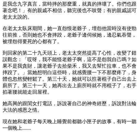
是我念九字真言，當時摔的那麼重，就真的摔壞了。你們也跟
著念吧！」有的親戚不相信，聽完後也不吱聲；有的親戚認可
老太太說的。
在老太太臥床期間，她一直怨恨老爺子，埋怨他當時沒有使勁
往前推，否則她也不會摔跤，老爺子邊伺候她，邊忍氣吞聲，
被埋怨得要死的心都有了。
到回家的第二十九天頭上，老太太突然提高了心性，改變了錯
誤觀念：「哎呀，我不能怪老爺子啊，這不是怨我自己嗎？如
果不是我貪財，讓老爺子去拾柴禾，我又去幫忙拉車，也不會
摔跤了。」當她想明白這些時，就感覺腰一下不那麼疼了，身
體也忽然變輕鬆了。第三十天，她就可以拄著棍子自己出去上
廁所了。第三十一天，她再出去上廁所時就不用棍子了，右手
掐著腰就能走回屋裡。
她高興的跟閨女打電話，訴說著自己的神奇經歷，訴說對法輪
大法的感恩之情。
現在她和老爺子每天晚上睡覺前都聽小匣子的故事，有時一聽
一個晚上.......