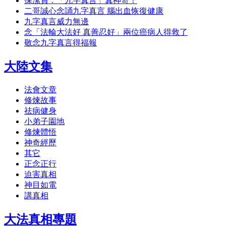
保潔員：「九字真言」真神奇！
二哥誠心念誦九字真言 腦出血恢復健康
九字真言威力無邊
念「法輪大法好 真善忍好」兩位癌病人得救了
敬念九字真言得福報
大陸文集
法會文章
修煉故事
祛病健身
小弟子園地
修煉體悟
神奇經歷
其它
正念正行
迫害真相
神目如電
講真相
大法真相專題