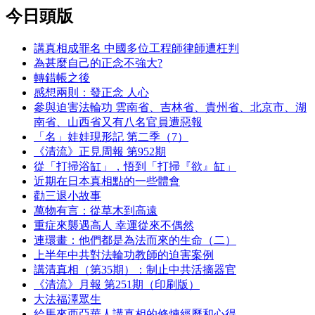
今日頭版
講真相成罪名 中國多位工程師律師遭枉判
為甚麼自己的正念不強大?
轉錯帳之後
感想兩則：發正念 人心
參與迫害法輪功 雲南省、吉林省、貴州省、北京市、湖
南省、山西省又有八名官員遭惡報
「名」娃娃現形記 第二季（7）
《清流》正見周報 第952期
從「打掃浴缸」，悟到「打掃『欲』缸」
近期在日本真相點的一些體會
勸三退小故事
萬物有言：從草木到高遠
重症來襲遇高人 幸運從來不偶然
連環畫：他們都是為法而來的生命（二）
上半年中共對法輪功教師的迫害案例
講清真相（第35期）：制止中共活摘器官
《清流》月報 第251期（印刷版）
大法福澤眾生
給馬來西亞華人講真相的修煉經歷和心得