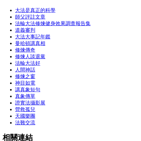
大法是真正的科學
師父評註文章
法輪大法修煉健身效果調查報告集
道義審判
大法大事記年鑑
曼哈頓講真相
修煉傳奇
修煉人談退黨
法輪大法好
人間神話
修煉之窗
神目如電
講真象短句
真象傳單
證實法攝影展
營救孤兒
天國樂團
法難交流
相關連結