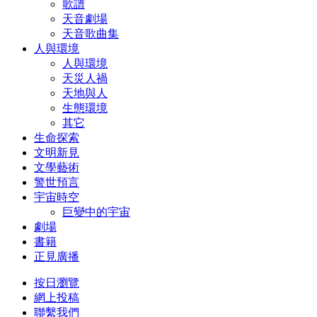
歌譜
天音劇場
天音歌曲集
人與環境
人與環境
天災人禍
天地與人
生態環境
其它
生命探索
文明新見
文學藝術
警世預言
宇宙時空
巨變中的宇宙
劇場
書籍
正見廣播
按日瀏覽
網上投稿
聯繫我們