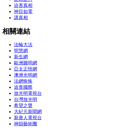
迫害真相
神目如電
講真相
相關連結
法輪大法
明慧網
新生網
歐洲圓明網
亞太正悟網
澳洲光明網
法網恢恢
追查國際
放光明電視台
台灣放光明
希望之聲
大紀元新聞網
新唐人電視台
神韻藝術團