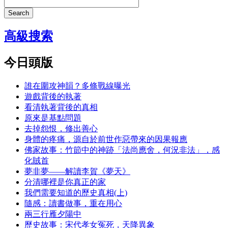
Search
高級搜索
今日頭版
誰在圍攻神韻？多條戰線曝光
遊戲背後的執著
看清執著背後的真相
原來是基點問題
去掉怨恨，修出善心
身體的疼痛，源自於前世作惡帶來的因果報應
佛家故事：竹節中的神跡「法尚應舍，何況非法」，感
化賊首
夢非夢——解讀李賀《夢天》
分清哪裡是你真正的家
我們需要知道的歷史真相(上)
隨感：讀書做事，重在用心
兩三行雁夕陽中
歷史故事：宋代孝女冤死，天降異象