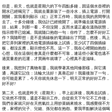
但是，前天，也就是星期六的下午四點多鐘，因這個水壺裡的
開水已經喝完了，我就去重新裝了一壺冷水，插上電源，打開
開關，當我看到顯示（紅）正常工作時，我就去我的房間學法
去了。十多分鐘後，我估計已經燒開了，就準備去拔電源插
頭，結果，到那一看，不但沒開，反而水還正處在溫熱狀態，
指示燈早已熄滅。我就隨口抱怨一句：你咋了，怎麼不好好工
作？我隨即想：是不是插線板的電源線出了問題，然後，馬上
把它弄到家裡的其他電源插線板上試插，至少試了四個插線
板，都沒反應，顯示燈也不亮。這一下，我在心裡開始抱怨，
心想，現在這個社會真是什麼都不可靠，連這些小家電也逃不
過質量差的厄運，才買兩年就壞了，心裡真不是滋味。
後來，我想到了萬物有靈，我就學著其他同修那樣，與它溝
通，再讓它記住：法輪大法好！真善忍好！我最後加了一句，
你可能是累了，今天你就先休息一下，明天正常的好好工作，
好不好?
第二天，也就是昨天（星期天），早上起床後，我再去試插，
它依然不理我，還是不顯示工作。自從前天下午它不工作後，
我們全家就只好在天然氣灶上用炒菜鍋來燒水，我感覺很不方
便，家裡的兒子、兒媳、孫兒都在抱怨。要我早點解決這個喝