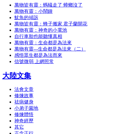
萬物皆有靈：螞蟻走了 蟑螂沒了
萬物有靈：小鬧鐘
魷魚的傾訴
萬物皆有靈：蜂子搬家 君子蘭開花
萬物有靈：神奇的小電池
自行車胎也能聽懂真相
萬物有靈：生命都是為法來
萬物有靈---生命都是為法來（二）
感悟眾生都是為法而來
信號微弱 上網照常
大陸文集
法會文章
修煉故事
祛病健身
小弟子園地
修煉體悟
神奇經歷
其它
正念正行