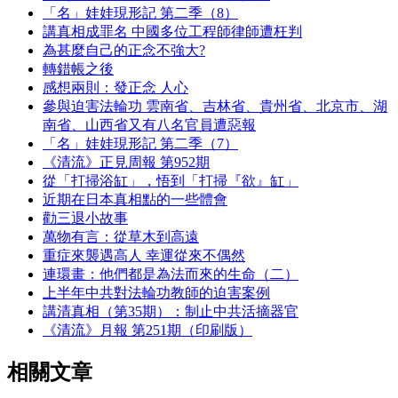
「名」娃娃現形記 第二季（8）
講真相成罪名 中國多位工程師律師遭枉判
為甚麼自己的正念不強大?
轉錯帳之後
感想兩則：發正念 人心
參與迫害法輪功 雲南省、吉林省、貴州省、北京市、湖
南省、山西省又有八名官員遭惡報
「名」娃娃現形記 第二季（7）
《清流》正見周報 第952期
從「打掃浴缸」，悟到「打掃『欲』缸」
近期在日本真相點的一些體會
勸三退小故事
萬物有言：從草木到高遠
重症來襲遇高人 幸運從來不偶然
連環畫：他們都是為法而來的生命（二）
上半年中共對法輪功教師的迫害案例
講清真相（第35期）：制止中共活摘器官
《清流》月報 第251期（印刷版）
相關文章