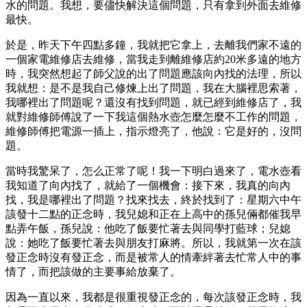
水的問題。我想，要儘快解決這個問題，只有拿到外面去維修
最快。
於是，昨天下午四點多鐘，我就把它拿上，去離我們家不遠的
一個家電維修店去維修，當我走到離維修店約20米多遠的地方
時，我突然想起了師父說的出了問題應該向內找的法理，所以
我就想：是不是我自己修煉上出了問題，我在大腦裡思索著，
我哪裡出了問題呢？還沒有找到問題，就已經到維修店了，我
就對維修師傅說了一下我這個熱水壺怎麼怎麼不工作的問題，
維修師傅把電源一插上，指示燈亮了，他說：它是好的，沒問
題。
當時我驚呆了，怎么正常了呢！我一下明白過來了，電水壺看
我知道了向內找了，就給了一個機會：接下來，我真的向內
找，我是哪裡出了問題？找來找去，終於找到了：星期六中午
該發十二點的正念時，我兒媳和正在上高中的孫兒倆都催我早
點弄午飯，孫兒說：他吃了飯要忙著去與同學打藍球；兒媳
說：她吃了飯要忙著去與朋友打麻將。所以，我就第一次在該
發正念時沒有發正念，而是被常人的情牽絆著去忙常人中的事
情了，而把該做的主要事給放棄了。
因為一直以來，我都是很重視發正念的，每次該發正念時，我