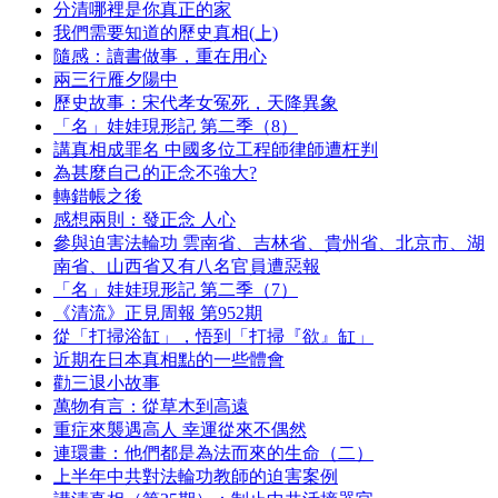
分清哪裡是你真正的家
我們需要知道的歷史真相(上)
隨感：讀書做事，重在用心
兩三行雁夕陽中
歷史故事：宋代孝女冤死，天降異象
「名」娃娃現形記 第二季（8）
講真相成罪名 中國多位工程師律師遭枉判
為甚麼自己的正念不強大?
轉錯帳之後
感想兩則：發正念 人心
參與迫害法輪功 雲南省、吉林省、貴州省、北京市、湖
南省、山西省又有八名官員遭惡報
「名」娃娃現形記 第二季（7）
《清流》正見周報 第952期
從「打掃浴缸」，悟到「打掃『欲』缸」
近期在日本真相點的一些體會
勸三退小故事
萬物有言：從草木到高遠
重症來襲遇高人 幸運從來不偶然
連環畫：他們都是為法而來的生命（二）
上半年中共對法輪功教師的迫害案例