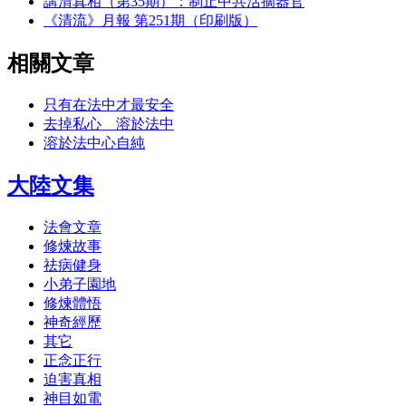
講清真相（第35期）：制止中共活摘器官
《清流》月報 第251期（印刷版）
相關文章
只有在法中才最安全
去掉私心 溶於法中
溶於法中心自純
大陸文集
法會文章
修煉故事
祛病健身
小弟子園地
修煉體悟
神奇經歷
其它
正念正行
迫害真相
神目如電