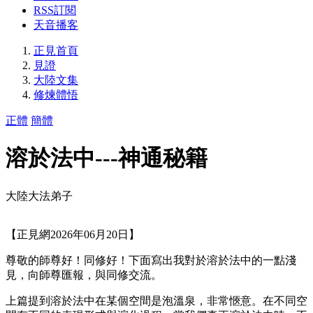
RSS訂閱
天音播客
正見首頁
見證
大陸文集
修煉體悟
正體
簡體
溶於法中---神通秘籍
大陸大法弟子
【正見網2026年06月20日】
尊敬的師尊好！同修好！下面寫出我對於溶於法中的一點淺
見，向師尊匯報，與同修交流。
上篇提到溶於法中在某個空間是泡溫泉，非常愜意。在不同空