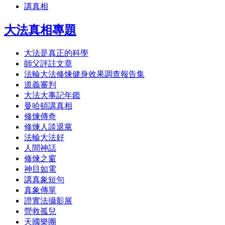
講真相
大法真相專題
大法是真正的科學
師父評註文章
法輪大法修煉健身效果調查報告集
道義審判
大法大事記年鑑
曼哈頓講真相
修煉傳奇
修煉人談退黨
法輪大法好
人間神話
修煉之窗
神目如電
講真象短句
真象傳單
證實法攝影展
營救孤兒
天國樂團