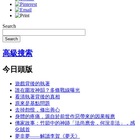
Search
Search
高級搜索
今日頭版
遊戲背後的執著
誰在圍攻神韻？多條戰線曝光
看清執著背後的真相
原來是基點問題
去掉怨恨，修出善心
身體的疼痛，源自於前世作惡帶來的因果報應
佛家故事：竹節中的神跡「法尚應舍，何況非法」，感
化賊首
夢非夢——解讀李賀《夢天》