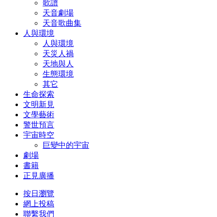
歌譜
天音劇場
天音歌曲集
人與環境
人與環境
天災人禍
天地與人
生態環境
其它
生命探索
文明新見
文學藝術
警世預言
宇宙時空
巨變中的宇宙
劇場
書籍
正見廣播
按日瀏覽
網上投稿
聯繫我們