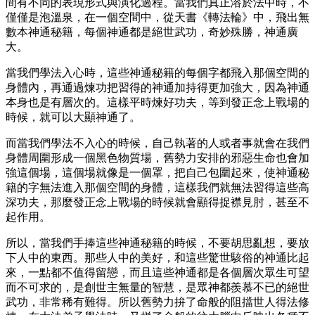
間有不同的表現形式與演化過程。當我們真正溶於法中時，不
僅僅是泡溫泉，在一個空間中，從天書《轉法輪》中，飛出無
數本神通秘籍，每個神通都是絕世武功，奇妙殊勝，神通廣
大。
當我們學法入心時，這些神通秘籍的每個字都飛入那個空間的
身體內，再通過煉功把習得的神通加持得更加強大，因為神通
本身也是有層次的。這樣平時煉好功夫，等到發正念上戰場的
時候，就可以大顯神通了。
而當我們學法不入心的時候，自己執著的人或者事就會在我們
身體周圍形成一個黑色物質場，舊勢力安排的邪惡生命也會加
強這個場，這個場就像是一個罩，把自己包圍起來，使神通秘
籍的字無法進入那個空間的身體，這樣我們就無法習得這些高
深功夫，那麼發正念上戰場的時候就會顯得捉襟見肘，甚至不
起作用。
所以，當我們手捧這些神通秘籍的時候，不要胡思亂想，要放
下人中的東西。那些人中的美好，和這些驚世駭俗的神通比起
來，一點都不值得留戀，而且這些神通都是各個層次眾生可望
而不可求的，是創世主無量的智慧，是眾神都羨慕不已的絕世
武功，非常稀有難得。所以舊勢力拚了命般的阻擋世人得法修