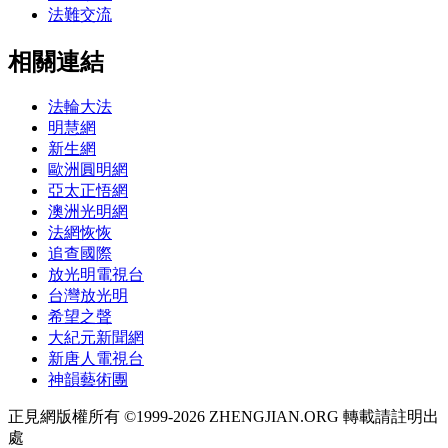
法難交流
相關連結
法輪大法
明慧網
新生網
歐洲圓明網
亞太正悟網
澳洲光明網
法網恢恢
追查國際
放光明電視台
台灣放光明
希望之聲
大紀元新聞網
新唐人電視台
神韻藝術團
正見網版權所有 ©1999-2026 ZHENGJIAN.ORG 轉載請註明出
處