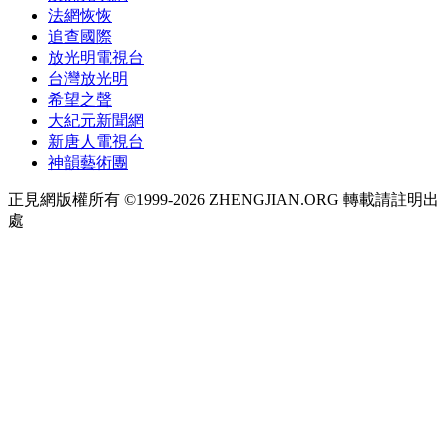
法網恢恢
追查國際
放光明電視台
台灣放光明
希望之聲
大紀元新聞網
新唐人電視台
神韻藝術團
正見網版權所有 ©1999-2026 ZHENGJIAN.ORG 轉載請註明出
處