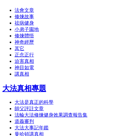
法會文章
修煉故事
祛病健身
小弟子園地
修煉體悟
神奇經歷
其它
正念正行
迫害真相
神目如電
講真相
大法真相專題
大法是真正的科學
師父評註文章
法輪大法修煉健身效果調查報告集
道義審判
大法大事記年鑑
曼哈頓講真相