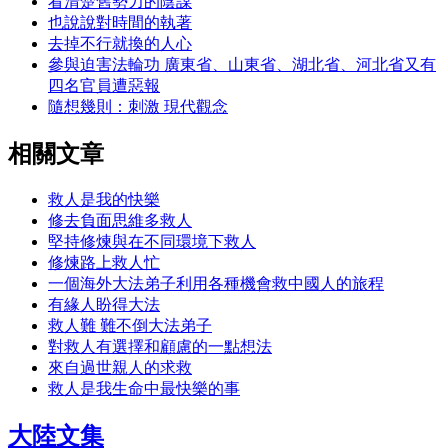
看清楚舊勢力的陰謀
也說說對時間的執著
去掉不行就換的人心
參與迫害法輪功 廣東省、山東省、湖北省、河北省又有
四名官員遭惡報
隨想幾則：刺激 現代觀念
相關文章
救人是我的快樂
修去負面思維多救人
堅持修煉與在不同環境下救人
修煉路上救人忙
一個海外大法弟子利用各種機會救中國人的旅程
有緣人盼得大法
救人難 難不倒大法弟子
對救人有選擇和顧慮的一點想法
來自過世親人的求救
救人是我生命中最快樂的事
大陸文集