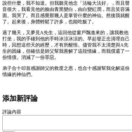
說些什麼，我不知道。但我聽見他念「法輪大法好」，而且聲
音很大，我看見他的臉由青黑變白，由白變紅潤，而且笑容滿
面。我哭了。而且感覺那幾人是掌管什麼的神仙。然後我就醒
了。起來後，身體輕鬆了許多，也能吃飯了。
過了幾天，又夢見A先生，這回他從窗戶飄進來的，讓我教他
打坐，我的手碰到他的手時冰涼冰涼的。早起發正念清理自己
時，回想這些天的經歷，才有所醒悟。儘管我不太清楚與A先
生的因緣，但確信是師父幫我善解了這段情緣，而我償還了一
份情債。消減了一份罪惡。
弟子合十叩首感謝師父的救度之恩，也合十感謝幫我化解這份
情緣的神仙們。
添加新評論
評論內容