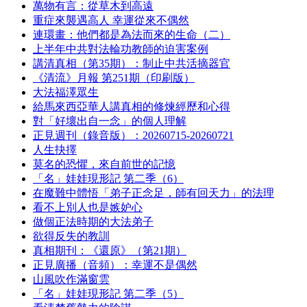
萬物有言：從草木到高遠
重症來襲遇高人 幸運從來不偶然
連環畫：他們都是為法而來的生命（二）
上半年中共對法輪功教師的迫害案例
講清真相（第35期）：制止中共活摘器官
《清流》月報 第251期（印刷版）
大法福澤眾生
給馬來西亞華人講真相的修煉經歷和心得
對「好壞出自一念」的個人理解
正見週刊（錄音版）：20260715-20260721
人生抉擇
莫名的恐懼，來自前世的記憶
「名」娃娃現形記 第二季（6）
在魔難中體悟「弟子正念足，師有回天力」的法理
看不上別人也是嫉妒心
做個正法時期的大法弟子
欲得反失的教訓
真相期刊：《還原》（第21期）
正見廣播（音頻）：幸運不是偶然
山風吹作滿窗雲
「名」娃娃現形記 第二季（5）