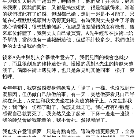
生與我丈夫經常一起出差，時間長了，他們成了好朋友，經常
來我家，因我們同齡，又都是搞技術的，很是能談得來。漸漸
的我們彼此有了好感。但因都已婚，走到一起是不可能了。只
能在心裡默默祝願對方活得更好吧。有時我與丈夫發生了矛盾
或心情鬱悶，很想找他傾訴，但總是陰差陽錯的沒有機會。後
來單位解體了，我與丈夫自己做買賣。A先生經常在技術上給
予幫助，當然也有一些報酬給他，但從不計較多少。我們也請
他的太太做我的會計。
後來A先生與別人合夥做生意去了。我們見面的機會也就少
了，而且很刻意的修掉這份情。慢慢的我對A先生的情越來越
淡了。偶爾在街上遇見時，也只是象見到其他同事一樣打一聲
招呼。
今年年初，我突然感覺身體象常人「陽了」一樣。也沒找到什
麼原因，但仍做自己該做的事。有一天，突然做夢看見自己半
躺在床上，A先生和我丈夫坐在床旁邊的椅子上。A先生對我
說：我們的一切都了斷了。你該走就走吧。我心裡有些酸楚，
感覺自己就要死了。我突然又坐了起來，下床一邊走一邊說：
我的師父會給我能量的，我不會死。然後就醒了。
我也沒在意這個夢，只是有點奇怪。這時身體更難受了，全身