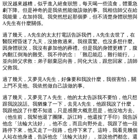
狀況越來越糟，似乎進入絕食狀態，每天喝一些流食，體重急
劇下降。但是神奇的是我依然能做該做的事。我相信師父在給
我能量，在加持我。我突然想起那個夢，但不清楚身體狀態與
A先生有什麼關係。
過了幾天，A先生的太太打電話告訴我們，A先生去世了，在
醫院裡昏迷了九天，沒搶救過來。我很震驚。也沒多想什麼。
因身體狀況，我沒有參加他的葬禮。但是我的身體更糟了，腹
內翻江倒海的難受。我不停的念：「難忍能忍，難行能行。」
並向師父求救：弟子願棄惡向善，同化大法，跟您回家，請師
父救我。
過了幾天，又夢見A先生，好像要和我說什麼，我很害怕，關
上門不見他。我依然做自己該做的事。
過了幾天，又夢見了A 先生，他的太太告訴我不要怕，他只想
跟我說說話。我猶豫了一下，去見A先生，他跟我說了什麼，
我跟他說了什麼不知道，只是感覺大概意思是，他沒地方去。
（他生前，我幫他退了團隊。訴江時，他還按了手印）我告訴
他念「法輪大法好」，他不念，而且向野外走。我跟了他一段
路停下來，他又走了一段路，也停下來了。這時，我看見幾個
人站在他身邊，告訴他念「法輪大法好」，並說他們都念。還