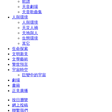
歌譜
天音劇場
天音歌曲集
人與環境
人與環境
天災人禍
天地與人
生態環境
其它
生命探索
文明新見
文學藝術
警世預言
宇宙時空
巨變中的宇宙
劇場
書籍
正見廣播
按日瀏覽
網上投稿
聯繫我們