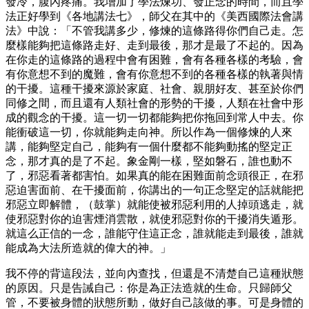
發冷，腹內疼痛。我增加了學法煉功、發正念的時間，而且學
法正好學到《各地講法七》，師父在其中的《美西國際法會講
法》中說：「不管我講多少，修煉的這條路得你們自己走。怎
麼樣能夠把這條路走好、走到最後，那才是最了不起的。因為
在你走的這條路的過程中會有困難，會有各種各樣的考驗，會
有你意想不到的魔難，會有你意想不到的各種各樣的執著與情
的干擾。這種干擾來源於家庭、社會、親朋好友、甚至於你們
同修之間，而且還有人類社會的形勢的干擾，人類在社會中形
成的觀念的干擾。這一切一切都能夠把你拖回到常人中去。你
能衝破這一切，你就能夠走向神。所以作為一個修煉的人來
講，能夠堅定自己，能夠有一個什麼都不能夠動搖的堅定正
念，那才真的是了不起。象金剛一樣，堅如磐石，誰也動不
了，邪惡看著都害怕。如果真的能在困難面前念頭很正，在邪
惡迫害面前、在干擾面前，你講出的一句正念堅定的話就能把
邪惡立即解體，（鼓掌）就能使被邪惡利用的人掉頭逃走，就
使邪惡對你的迫害煙消雲散，就使邪惡對你的干擾消失遁形。
就這么正信的一念，誰能守住這正念，誰就能走到最後，誰就
能成為大法所造就的偉大的神。」
我不停的背這段法，並向內查找，但還是不清楚自己這種狀態
的原因。只是告誡自己：你是為正法造就的生命。只歸師父
管，不要被身體的狀態所動，做好自己該做的事。可是身體的