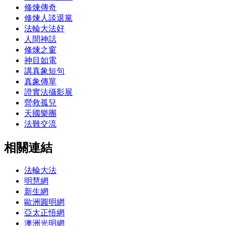
修煉傳奇
修煉人談退黨
法輪大法好
人間神話
修煉之窗
神目如電
講真象短句
真象傳單
證實法攝影展
營救孤兒
天國樂團
法難交流
相關連結
法輪大法
明慧網
新生網
歐洲圓明網
亞太正悟網
澳洲光明網