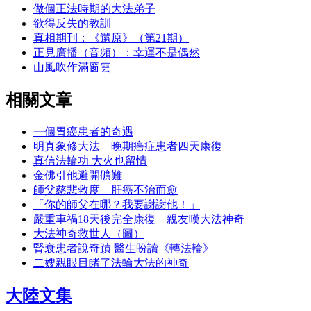
做個正法時期的大法弟子
欲得反失的教訓
真相期刊：《還原》（第21期）
正見廣播（音頻）：幸運不是偶然
山風吹作滿窗雲
相關文章
一個胃癌患者的奇遇
明真象修大法 晚期癌症患者四天康復
真信法輪功 大火也留情
金佛引他避開礦難
師父慈悲救度 肝癌不治而愈
「你的師父在哪？我要謝謝他！」
嚴重車禍18天後完全康復 親友嘆大法神奇
大法神奇救世人（圖）
腎衰患者說奇蹟 醫生盼讀《轉法輪》
二嫂親眼目睹了法輪大法的神奇
大陸文集