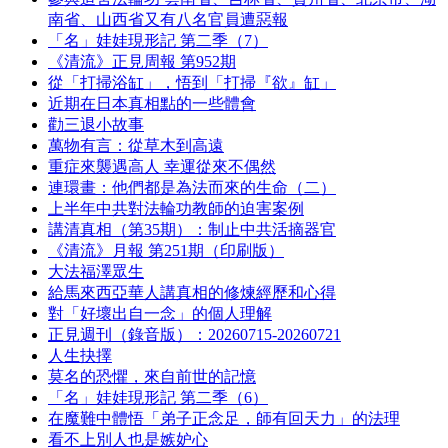
南省、山西省又有八名官員遭惡報
「名」娃娃現形記 第二季（7）
《清流》正見周報 第952期
從「打掃浴缸」，悟到「打掃『欲』缸」
近期在日本真相點的一些體會
勸三退小故事
萬物有言：從草木到高遠
重症來襲遇高人 幸運從來不偶然
連環畫：他們都是為法而來的生命（二）
上半年中共對法輪功教師的迫害案例
講清真相（第35期）：制止中共活摘器官
《清流》月報 第251期（印刷版）
大法福澤眾生
給馬來西亞華人講真相的修煉經歷和心得
對「好壞出自一念」的個人理解
正見週刊（錄音版）：20260715-20260721
人生抉擇
莫名的恐懼，來自前世的記憶
「名」娃娃現形記 第二季（6）
在魔難中體悟「弟子正念足，師有回天力」的法理
看不上別人也是嫉妒心