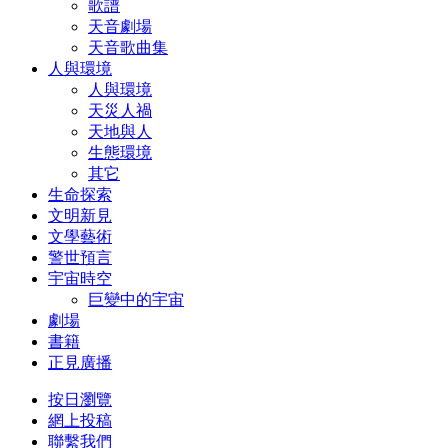
歌譜
天音劇場
天音歌曲集
人與環境
人與環境
天災人禍
天地與人
生態環境
其它
生命探索
文明新見
文學藝術
警世預言
宇宙時空
巨變中的宇宙
劇場
書籍
正見廣播
按日瀏覽
網上投稿
聯繫我們