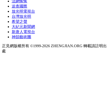
法網恢恢
追查國際
放光明電視台
台灣放光明
希望之聲
大紀元新聞網
新唐人電視台
神韻藝術團
正見網版權所有 ©1999-2026 ZHENGJIAN.ORG 轉載請註明出
處