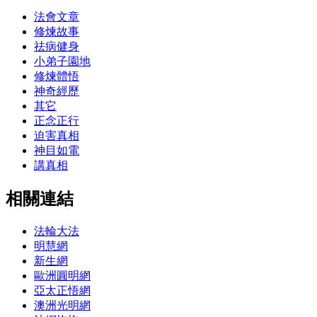
法會文章
修煉故事
祛病健身
小弟子園地
修煉體悟
神奇經歷
其它
正念正行
迫害真相
神目如電
講真相
相關連結
法輪大法
明慧網
新生網
歐洲圓明網
亞太正悟網
澳洲光明網