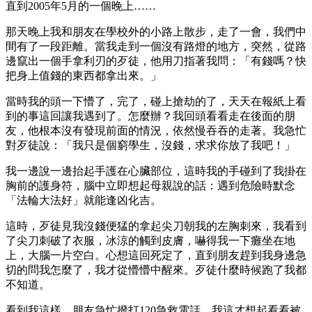
直到2005年5月的一個晚上……
那天晚上我和朋友在學校外的小路上散步，走了一會，我們中
間有了一段距離。當我走到一個沒有路燈的地方，突然，從路
邊竄出一個手拿利刃的歹徒，他用刀指著我問：「有錢嗎？快
把身上值錢的東西都拿出來。」
當時我的頭一下懵了，完了，碰上搶劫的了，天天在報紙上看
到的事這回讓我遇到了。怎麼辦？我回頭看看走在後面的朋
友，他根本沒有發現前面的情況，依然慢吞吞的走著。我急忙
對歹徒說：「我只是個窮學生，沒錢，求求你放了我吧！」
我一邊說一邊抬起手護在心臟部位，這時我的手碰到了我掛在
胸前的護身符，腦中立即想起母親說的話：遇到危險時默念
「法輪大法好」就能逢凶化吉。
這時，歹徒見我沒錢便猛的拿起尖刀朝我的左胸刺來，我看到
了尖刀刺破了衣服，冰涼的觸到皮膚，嚇得我一下癱坐在地
上，大腦一片空白。心想這回死定了，直到朋友趕到我身邊急
切的問我怎麼了，我才從懵懵中醒來。歹徒什麼時候跑了我都
不知道。
看到我這樣，朋友急忙撥打120急救電話，我這才想起看看被