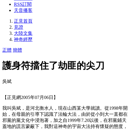
RSS訂閱
天音播客
正見首頁
見證
大陸文集
神奇經歷
正體
簡體
護身符擋住了劫匪的尖刀
吳斌
【正見網2005年07月06日】
我叫吳斌，是河北衡水人，現在山西某大學就讀。從1998年開
始，在母親的引導下認識了法輪大法，由於從小到大一直都在
邪黨的黨文化中浸泡著，加之自1999年7.20以後，在邪黨鋪天
蓋地的謊言蒙蔽下，我對這神奇的宇宙大法持有懷疑的態度，