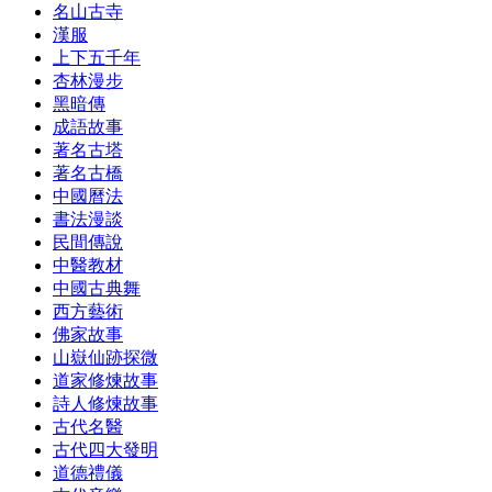
名山古寺
漢服
上下五千年
杏林漫步
黑暗傳
成語故事
著名古塔
著名古橋
中國曆法
書法漫談
民間傳說
中醫教材
中國古典舞
西方藝術
佛家故事
山嶽仙跡探微
道家修煉故事
詩人修煉故事
古代名醫
古代四大發明
道德禮儀