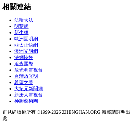
相關連結
法輪大法
明慧網
新生網
歐洲圓明網
亞太正悟網
澳洲光明網
法網恢恢
追查國際
放光明電視台
台灣放光明
希望之聲
大紀元新聞網
新唐人電視台
神韻藝術團
正見網版權所有 ©1999-2026 ZHENGJIAN.ORG 轉載請註明出
處