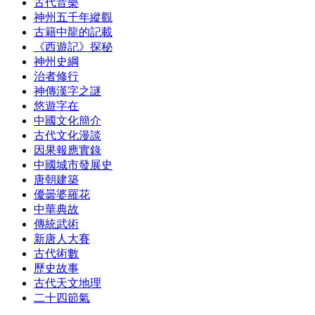
古代音樂
神州五千年縱觀
古籍中龍的記載
《西遊記》探秘
神州史綱
治者修行
神傳漢字之謎
悠遊字在
中國文化簡介
古代文化漫談
因果報應實錄
中國城市發展史
唐朝建築
優曇婆羅花
中華典故
傳統武術
新唐人大賽
古代術數
歷史故事
古代天文地理
二十四節氣