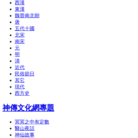
西漢
東漢
魏晉南北朝
唐
五代十國
北宋
南宋
元
明
清
近代
民俗節日
其它
現代
西方史
神傳文化網專題
冥冥之中有定數
醫山夜話
神仙故事