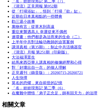
「名」娃娃現形記 第二季（7）
《清流》正見周報 第952期
從「打掃浴缸」，悟到「打掃『欲』缸」
近期在日本真相點的一些體會
勸三退小故事
萬物有言：從草木到高遠
重症來襲遇高人 幸運從來不偶然
連環畫：他們都是為法而來的生命（二）
上半年中共對法輪功教師的迫害案例
講清真相（第35期）：制止中共活摘器官
《清流》月報 第251期（印刷版）
大法福澤眾生
給馬來西亞華人講真相的修煉經歷和心得
對「好壞出自一念」的個人理解
正見週刊（錄音版）：20260715-20260721
人生抉擇
莫名的恐懼，來自前世的記憶
「名」娃娃現形記 第二季（6）
在魔難中體悟「弟子正念足，師有回天力」的法理
相關文章