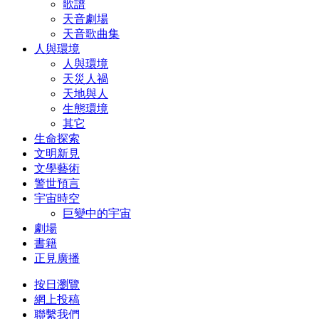
歌譜
天音劇場
天音歌曲集
人與環境
人與環境
天災人禍
天地與人
生態環境
其它
生命探索
文明新見
文學藝術
警世預言
宇宙時空
巨變中的宇宙
劇場
書籍
正見廣播
按日瀏覽
網上投稿
聯繫我們