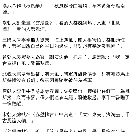
漢武帝作《秋風辭》：「秋風起兮白雲飛，草木黃落兮雁南
歸。」
漢朝人劉褒畫《雲漢圖》，看的人都感到熱，又畫《北風
圖》，看的人都覺涼。
三國人管寧坐船去遼東，海上遇風，船人很害怕，都叩頭悔
過，管寧回想自己的平日的過失，只記起有幾次沒戴帽子。
晉朝人袁宏要去為官，謝安送他一把扇子。袁宏說：「我一定
會奉揚仁風，造福黎庶。」
北魏太宗皇帝出征，有大風，諸軍旌旗皆偃倒，只有韓茂馬上
所持幢沒有傾斜，後來因善騎射被任為將軍。
唐朝人李千牛登慈恩寺浮圖，失身墜出，腰帶掛住釘子，為風
所搖，久而未落。僧人們連衣為繩，將他救起。李千牛昏睡了
一宿甦醒。
宋朝人蘇軾在《赤壁懷古》中寫道：「大江東去，浪淘盡，千
古風流人物。」
《幼學瓊林》上說：「箕（星宿名）好風，畢（星宿名）好