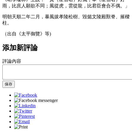
雨，比庶人願欲不同；風從虎，雲從龍，比君臣會合不偶。」
明朝天順二年二月，暴風拔孝陵松樹、毀懿文陵殿獸脊、摧樑
柱。
（出自《太平御覽》等)
添加新評論
評論內容
保存