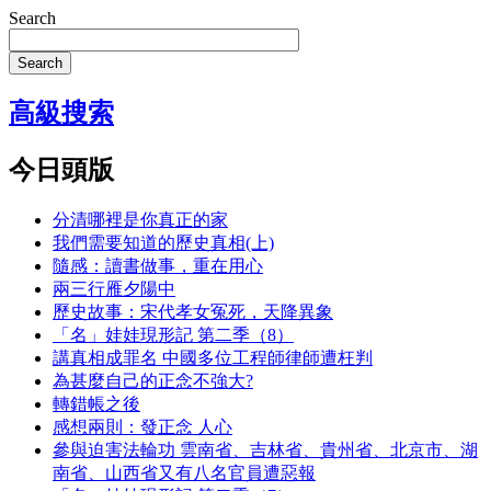
Search
Search
高級搜索
今日頭版
分清哪裡是你真正的家
我們需要知道的歷史真相(上)
隨感：讀書做事，重在用心
兩三行雁夕陽中
歷史故事：宋代孝女冤死，天降異象
「名」娃娃現形記 第二季（8）
講真相成罪名 中國多位工程師律師遭枉判
為甚麼自己的正念不強大?
轉錯帳之後
感想兩則：發正念 人心
參與迫害法輪功 雲南省、吉林省、貴州省、北京市、湖
南省、山西省又有八名官員遭惡報