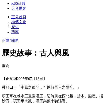
RSS訂閱
天音播客
正見首頁
神傳文化
歷史
西漢
正體
簡體
歷史故事：古人與風
滿倉
【正見網2005年07月13日】
舜歌曰：「南風之薰兮，可以解吾人之慍兮。」
項王軍在睢水三重圍漢王，這時風從西北起，折木、髮屋、揚
沙石，項王軍大亂，漢王與數十騎逃遁。