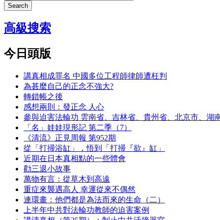
Search
高級搜索
今日頭版
講真相成罪名 中國多位工程師律師遭枉判
為甚麼自己的正念不強大?
轉錯帳之後
感想兩則：發正念 人心
參與迫害法輪功 雲南省、吉林省、貴州省、北京市、湖
「名」娃娃現形記 第二季（7）
《清流》正見周報 第952期
從「打掃浴缸」，悟到「打掃『欲』缸」
近期在日本真相點的一些體會
勸三退小故事
萬物有言：從草木到高遠
重症來襲遇高人 幸運從來不偶然
連環畫：他們都是為法而來的生命（二）
上半年中共對法輪功教師的迫害案例