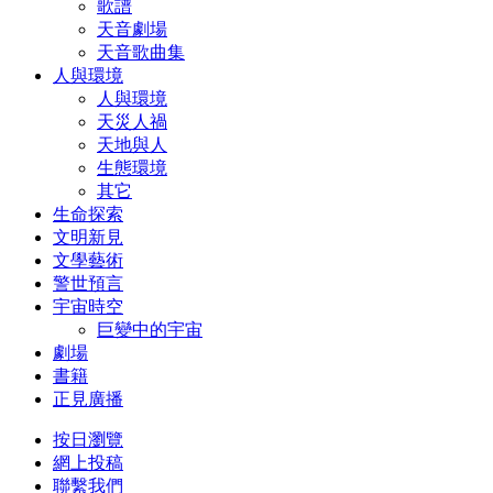
歌譜
天音劇場
天音歌曲集
人與環境
人與環境
天災人禍
天地與人
生態環境
其它
生命探索
文明新見
文學藝術
警世預言
宇宙時空
巨變中的宇宙
劇場
書籍
正見廣播
按日瀏覽
網上投稿
聯繫我們