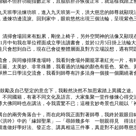
檢驗不但肝功能指數正常，且脂肪肝亦恢復正常，就這樣我踏上
加九天班學法煉功班，進入九天班第一天，洪大慈悲的師尊就顯
，邊煉功邊流淚。回到家中，眼前悠然出現三個法輪，呈現紫色
整理、清掃會場回來有點累，剛坐上椅子，另外空間神的法像又顯
1月中旬我在單位裡面成立學法讀書會，並於12月5日掛上法輪
往只會想到自己，現在已會從整體層面及對方立場設想，遇有問
心得交流會，與同修排隊進場時，我看到會場外圍籠罩著紅光一片，
莊嚴、太美妙、非常殊勝，我看過的法輪的顏色有藍色、紫色、
舉辨二日學法交流會，我看到師尊有許多法身一個接一個圍繞著
在同修鼓勵及自己堅定的意念下，我毅然決然不加思索踏上異國之
、不同國籍，有著不同文化及語言。大家集聚一堂作修煉心得交
尊大佛同時也在講法，令我震驚不已；這種玄妙奇景也只能以「
講台的兩旁角落合十，而在此時我正面對著師尊，我終於親眼目
《洪吟》中的「緣歸聖果」―「尋師幾多年 一朝親得見 得法
精進做好學好法、發正念、講真相這三件事，真是對不起師尊慈