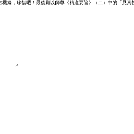
古機緣，珍惜吧！最後願以師尊《精進要旨》（二）中的「見真