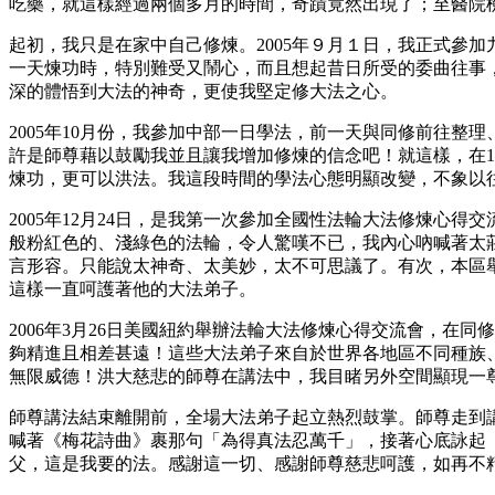
吃藥，就這樣經過兩個多月的時間，奇蹟竟然出現了；至醫院
起初，我只是在家中自己修煉。2005年９月１日，我正式參
一天煉功時，特別難受又鬧心，而且想起昔日所受的委曲往事
深的體悟到大法的神奇，更使我堅定修大法之心。
2005年10月份，我參加中部一日學法，前一天與同修前往
許是師尊藉以鼓勵我並且讓我增加修煉的信念吧！就這樣，在1
煉功，更可以洪法。我這段時間的學法心態明顯改變，不象以
2005年12月24日，是我第一次參加全國性法輪大法修煉
般粉紅色的、淺綠色的法輪，令人驚嘆不已，我內心吶喊著太
言形容。只能說太神奇、太美妙，太不可思議了。有次，本區
這樣一直呵護著他的大法弟子。
2006年3月26日美國紐約舉辦法輪大法修煉心得交流會，
夠精進且相差甚遠！這些大法弟子來自於世界各地區不同種族
無限威德！洪大慈悲的師尊在講法中，我目睹另外空間顯現一
師尊講法結束離開前，全場大法弟子起立熱烈鼓掌。師尊走到
喊著《梅花詩曲》裹那句「為得真法忍萬千」，接著心底詠起
父，這是我要的法。感謝這一切、感謝師尊慈悲呵護，如再不