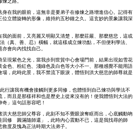
修煉之路。
現法身在我的眼前，這無非是要弟子在修煉之路增進信心。記得有
三位立體旋轉的形像，維持約五秒鐘之久。這玄妙的景象讓我深
現在我的面前，又亮麗又明顯又清楚，那麼莊嚴、那麼慈悲，這或
大法（真、善、忍）橫幅，就這樣成立煉功點，不但便利學法、
題亦會向內找找自己。
有時呈現紫色之光，當我步到世貿中心會場門前，結果出現如雪花
黃金色、粉紅色、淺綠色及白色等大小不一、那種感覺不能用語
會場，此時此景，我不禁流下眼淚，體悟到洪大慈悲的師尊就是
途。此行讓我有機會接觸到更多同修，也體悟到自己煉功與學法不
流，而且是那樣祥和也是歷史上從來沒有的！使我體悟到大法的
神奇」這句話形容吧！
睹洪大慈悲師父尊容，此刻不知不覺眼淚奪眶而出，心底觸動吶
往回修 圓滿隨師還」，此時內心震動不已，這是我找尋的師
悲救度及愧為正法時期大法弟子。