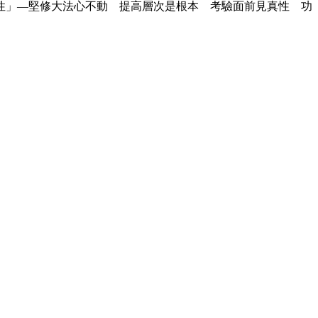
性」―堅修大法心不動 提高層次是根本 考驗面前見真性 功