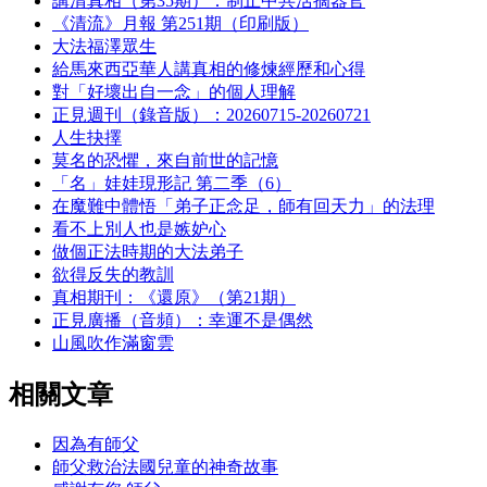
講清真相（第35期）：制止中共活摘器官
《清流》月報 第251期（印刷版）
大法福澤眾生
給馬來西亞華人講真相的修煉經歷和心得
對「好壞出自一念」的個人理解
正見週刊（錄音版）：20260715-20260721
人生抉擇
莫名的恐懼，來自前世的記憶
「名」娃娃現形記 第二季（6）
在魔難中體悟「弟子正念足，師有回天力」的法理
看不上別人也是嫉妒心
做個正法時期的大法弟子
欲得反失的教訓
真相期刊：《還原》（第21期）
正見廣播（音頻）：幸運不是偶然
山風吹作滿窗雲
相關文章
因為有師父
師父救治法國兒童的神奇故事