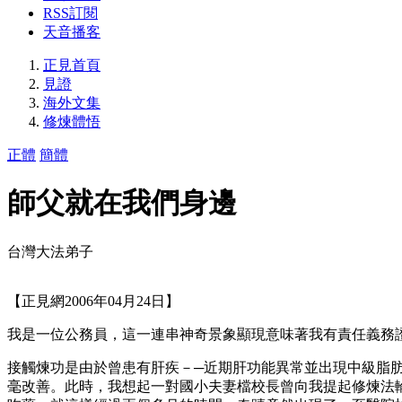
RSS訂閱
天音播客
正見首頁
見證
海外文集
修煉體悟
正體
簡體
師父就在我們身邊
台灣大法弟子
【正見網2006年04月24日】
我是一位公務員，這一連串神奇景象顯現意味著我有責任義務
接觸煉功是由於曾患有肝疾－─近期肝功能異常並出現中級脂
毫改善。此時，我想起一對國小夫妻檔校長曾向我提起修煉法