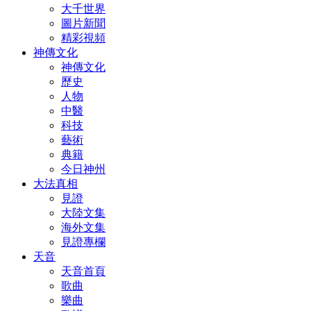
大千世界
圖片新聞
精彩視頻
神傳文化
神傳文化
歷史
人物
中醫
科技
藝術
典籍
今日神州
大法真相
見證
大陸文集
海外文集
見證專欄
天音
天音首頁
歌曲
樂曲