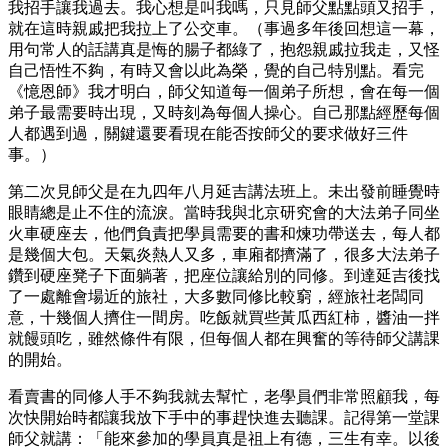
我招手讓我過去。我心想是叫我嗎，只見師父點點頭又招手，
就在這時親戚把我拉上了公交車。（事過多年後回想這一幕，
用句常人的話講真是悔的腸子都綠了，抱怨親戚拉我走，又怪
自己悟性不夠，有時又會以此為榮，覺的自己特別點。看完
《憶恩師》我才明白，師父知道每一個弟子所想，會在每一個
弟子最需要時出現，又時刻為每個人操心。自己那點經歷每個
人都遇到過，關鍵還要看現在能否按師父的要求做好三件
事。）
第二次見師父是在九四年八月延吉講法班上。未出發前睡覺時
眼睛總是止不住的流淚。當時我與北京研究會的大法弟子同坐
火車硬座去，他們負責把學員需要的書和煉功帶送去，每人都
是幾個大包。天氣炎熱人又多，車廂都擠滿了，很多大法弟子
鑽到硬座凳子下面躺著，把座位讓給別的同修。到達延吉後找
了一處離會場近的旅社，大多數同修比較窮，經旅社老闆同
意，十幾個人擠住一間房。吃飯就買些黃瓜西紅柿，醬油一拌
就饅頭吃，雖然條件有限，但每個人都在興奮的等待師父講課
的開始。
看賣書的同修人手不夠我就去幫忙，老學員們非常照顧我，每
次快開始時都讓我放下手中的事趕快進去聽課。記得第一堂課
師父就講：「能來參加的學員真是祖上有德，三生有幸。以後