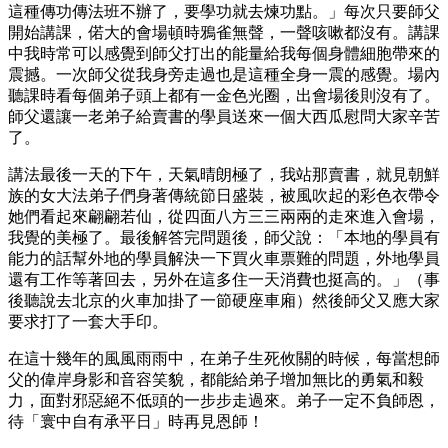
這種傳功傳法班不辦了，要學功就去煉功點。」每次只要師父
開始講課，偌大的會場頓時鴉雀無聲，一聲咳嗽都沒有。講課
中我時常可以感覺到師父打出的能量給我每個身體細胞帶來的
震撼。一次師父從我身旁走過也是這種全身一震的感覺。場內
聽課時看每個弟子頭上都有一金色光圈，出會場後則沒有了。
師父還讓一老弟子給賣書的學員送來一個大西瓜慰問大家辛苦
了。
講法最後一天的下午，天氣晴朗極了，我站那賣書，就見朝鮮
族的女大法弟子們身著傳統節日盛裝，被風吹起的彩色衣帶令
她們看起來翩翩若仙，從四面八方三三兩兩的走來進入會場，
我覺的美極了。最後解答完問題後，師父說：「本地的學員有
能力的話幫外地的學員解決一下買火車票難的問題，外地學員
還有工作等著回去，另外在這多住一天消費也挺高的。」（事
後聽說去北京的火車加掛了一節硬座車廂）然後師父又應大家
要求打了一套大手印。
在這十幾年的風風雨雨中，在弟子生死攸關的時候，每當想師
父的偉岸身影和音容笑貌，都能給弟子增加無比的勇氣和毅
力，面對邪惡絕不低頭的一步步走過來。弟子一定不負師恩，
待「寰中自有承平日」時再見恩師！