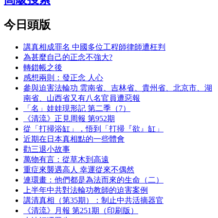
今日頭版
講真相成罪名 中國多位工程師律師遭枉判
為甚麼自己的正念不強大?
轉錯帳之後
感想兩則：發正念 人心
參與迫害法輪功 雲南省、吉林省、貴州省、北京市、湖
南省、山西省又有八名官員遭惡報
「名」娃娃現形記 第二季（7）
《清流》正見周報 第952期
從「打掃浴缸」，悟到「打掃『欲』缸」
近期在日本真相點的一些體會
勸三退小故事
萬物有言：從草木到高遠
重症來襲遇高人 幸運從來不偶然
連環畫：他們都是為法而來的生命（二）
上半年中共對法輪功教師的迫害案例
講清真相（第35期）：制止中共活摘器官
《清流》月報 第251期（印刷版）