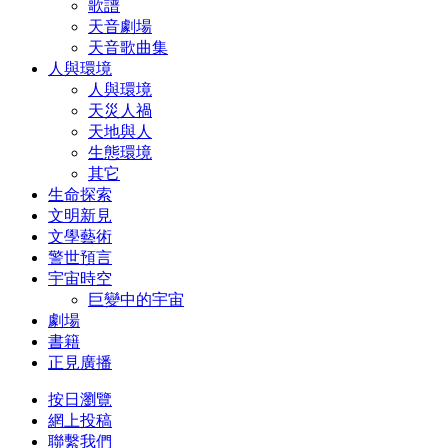
歌譜
天音劇場
天音歌曲集
人與環境
人與環境
天災人禍
天地與人
生態環境
其它
生命探索
文明新見
文學藝術
警世預言
宇宙時空
巨變中的宇宙
劇場
書籍
正見廣播
按日瀏覽
網上投稿
聯繫我們