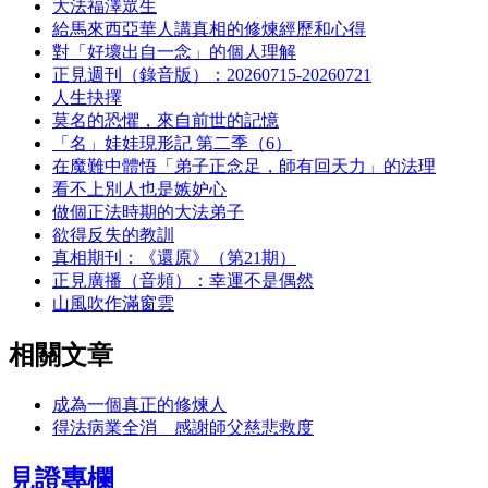
大法福澤眾生
給馬來西亞華人講真相的修煉經歷和心得
對「好壞出自一念」的個人理解
正見週刊（錄音版）：20260715-20260721
人生抉擇
莫名的恐懼，來自前世的記憶
「名」娃娃現形記 第二季（6）
在魔難中體悟「弟子正念足，師有回天力」的法理
看不上別人也是嫉妒心
做個正法時期的大法弟子
欲得反失的教訓
真相期刊：《還原》（第21期）
正見廣播（音頻）：幸運不是偶然
山風吹作滿窗雲
相關文章
成為一個真正的修煉人
得法病業全消 感謝師父慈悲救度
見證專欄