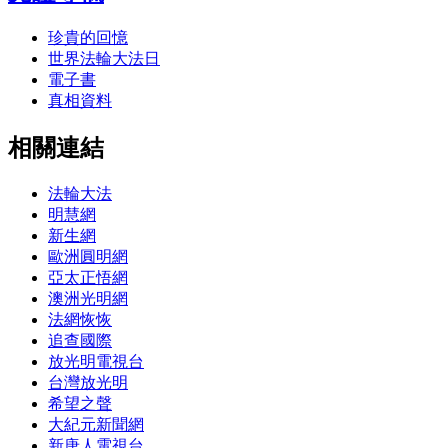
珍貴的回憶
世界法輪大法日
電子書
真相資料
相關連結
法輪大法
明慧網
新生網
歐洲圓明網
亞太正悟網
澳洲光明網
法網恢恢
追查國際
放光明電視台
台灣放光明
希望之聲
大紀元新聞網
新唐人電視台