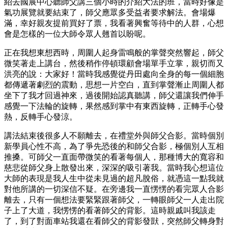
紹去國展中心聽師父講三個小時的介紹大法的班，當時好像是
氣功展覽就要結束了，師父應眾多受益者要求解法。會場爆
滿，幸好親友提前買好了票，我看著興奮等待中的人群，心想
會是怎樣的一位大師令眾人翹首以盼呢。
正在我想東想西時，周圍人起身雷鳴般的掌聲突然響起，師父
微笑著走上講台，然後稍作停頓環顧會場單手立掌，親切而又
洪亮的說：大家好！當時我感覺從丹田處向全身的每一個細胞
都傳遞著劇烈的震動，思想一片空白，直到掌聲漸止周圍人都
坐下了我才回過神來，過後開始認真聽講，師父還讓我們伸手
感覺一下法輪的旋轉，果然感到掌中有東西旋轉，正轉手心發
熱，反轉手心發涼。
講法結束後很多人不願離去，在禮堂外與師父合影。當時個別
新學員心性不高，為了爭先恐後的和師父合影，極個別人互相
推搡。可師父一直面帶微笑的看著每個人，那種博大的寬容和
慈悲從師父身上散發出來，深深的吸引著我。當時我心想這位
大師的表現是我人生中從未見過的超凡脫俗，就憑這一點我就
對他所講的一切深信不疑。在旁邊我一直愣愣的看完眾人合影
離去，只有一個想法要緊緊跟著師父，一轉眼師父一人走出院
子上了大道，我愣愣的看著師父的背影。這時親戚叫我該走
了，到了對面車站我還在看師父的背影發獃，突然師父轉身對