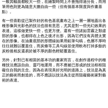
一般其幅面都較大一些，在繪製時間上不會拖得過分長，而用
筆用色則更為隨意大膽自由一些（但有個基本限度與作畫基
點）。
有一些喜歡從已製作好的有色基底畫布之上一層一層地蓋出各
種形像與光影色的技法也很有意思，尤其是對一些光幻效果的
表達。這樣做更快一些，也更方便。還有一些諸如雲霧之類虛
部的形像，也都得在上色之後才出形，因為它們沒有具體太實
在的形像。在油畫底部的形體線如果用鉛筆勾稿，色層不厚時
往往就難以覆蓋住，而炭條等工具勾線並使用軟布打掉多餘的
炭粉後相反還易於被不厚的顏色輕鬆覆蓋住。
另外，針對已有相當的基本功的畫家而言，在創作過程中的種
種技法應該自由、靈巧地運用，而不應被已形成的技法框框阻
礙住自我的主念。因為在表現美好光明的道路上，技法是為真
正的藝術而創造的，而不應該以技法為主從而阻礙藝術家對藝
術的表達。