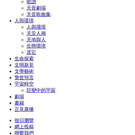
歌譜
天音劇場
天音歌曲集
人與環境
人與環境
天災人禍
天地與人
生態環境
其它
生命探索
文明新見
文學藝術
警世預言
宇宙時空
巨變中的宇宙
劇場
書籍
正見廣播
按日瀏覽
網上投稿
聯繫我們