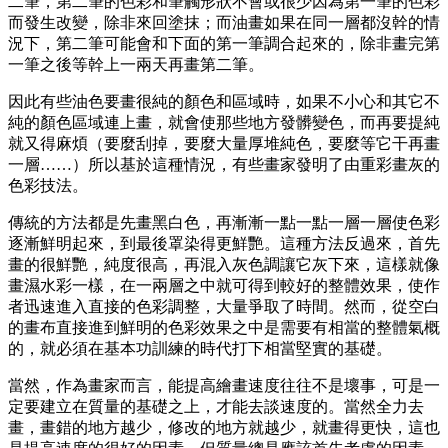
二筆，第二筆的色彩和筆觸形狀不會或很少因為第一筆的色彩
而發生改變，除非來回塗抹；而油畫如果在同一層都沒幹的情
況下，第二筆可能會和下面的第一筆調合起來的，除非畫完第
一筆之後等幹上一兩天再畫第二筆。
因此有些油色要畫很純的顏色和區域時，如果不小心和其它不
純的顏色區域連上畫，就會使那些地方發髒變色，而再要提純
就又得麻煩（要麼刮掉，要麼大量厚堆純色，要麼等它干再畫
一層……）所以基於這種情況，有些畫家發明了由重彩畫灰的
色彩技法。
傳統的方法都是先畫黑白色，再漸漸一點一點一層一層使色彩
逐漸鮮明起來，到最後罩染得更鮮艷。這種方法反過來，首先
畫的很鮮艷，純度很高，再混入灰色調讓它灰下來，這樣就像
畫濕水彩一樣，在一兩層之中就可得到較好的整體效果，使作
者迅速進入直接的色彩調整，大量爭取了時間。然而，從空白
的畫布直接進到鮮明的色彩效果之中是需要有相當的整體氣概
的，就必須在基本功訓練的時代打下相當堅實的基礎。
當然，作為畫家而言，能提高繪畫速度往往不是壞事，可是一
定要建立在質量的基礎之上，才能去談速度的。當然全力去
畫，畫錯的地方越少，修改的地方就越少，就畫得更快，這也