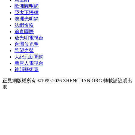
歐洲圓明網
亞太正悟網
澳洲光明網
法網恢恢
追查國際
放光明電視台
台灣放光明
希望之聲
大紀元新聞網
新唐人電視台
神韻藝術團
正見網版權所有 ©1999-2026 ZHENGJIAN.ORG 轉載請註明出
處