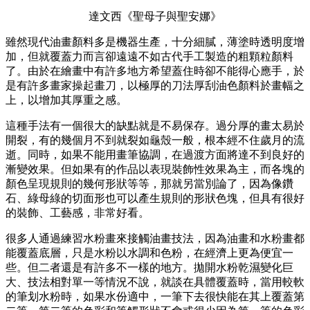
達文西《聖母子與聖安娜》
雖然現代油畫顏料多是機器生產，十分細膩，薄塗時透明度增
加，但就覆蓋力而言卻遠遠不如古代手工製造的粗顆粒顏料
了。由於在繪畫中有許多地方希望蓋住時卻不能得心應手，於
是有許多畫家操起畫刀，以極厚的刀法厚刮油色顏料於畫幅之
上，以增加其厚重之感。
這種手法有一個很大的缺點就是不易保存。過分厚的畫太易於
開裂，有的幾個月不到就裂如龜殼一般，根本經不住歲月的流
逝。同時，如果不能用畫筆協調，在過渡方面將達不到良好的
漸變效果。但如果有的作品以表現裝飾性效果為主，而各塊的
顏色呈現規則的幾何形狀等等，那就另當別論了，因為像鑽
石、綠母綠的切面形也可以產生規則的形狀色塊，但具有很好
的裝飾、工藝感，非常好看。
很多人通過練習水粉畫來接觸油畫技法，因為油畫和水粉畫都
能覆蓋底層，只是水粉以水調和色粉，在經濟上更為便宜一
些。但二者還是有許多不一樣的地方。拋開水粉乾濕變化巨
大、技法相對單一等情況不說，就談在具體覆蓋時，當用較軟
的筆划水粉時，如果水份適中，一筆下去很快能在其上覆蓋第