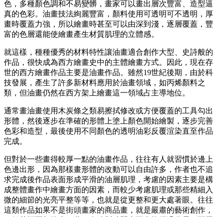
色，多種顏色調和不易變髒，畫家可以畫出層次豐富、造型逼
真的色彩。油畫技法絢麗豐富，顏料使用可透明可不透明，厚
畫時覆蓋力強，所以繪畫時甚至可以由深到淺，逐層覆蓋，豐
富的色層還能使繪畫產生材質肌理的立體感。
就這樣，種種優秀的材料特性讓油畫適合創作大型、史詩般的
作品，很快成為西方繪畫史中的主體繪畫方式。因此，現在存
世的西方繪畫作品主要是油畫作品。雖然19世紀後期，由於科
技發展，產生了許多新材料應用於油畫領域，如丙烯顏料之
類，但油畫仍然在西方架上繪畫這一領域占主導地位。
通常畫油畫使用木炭條之類易擦拭修改或方便覆蓋的工具勾出
形體，然後逐步在準確的形體上塗上顏色開始繪製，逐步完善
色彩和造型，最後使用不同顏色的透明油彩反覆渲染直至作品
完成。
但對於一些畫得較厚一點的油畫作品，往往有人就習慣於邊上
色邊出形，因為那樣畫形體的改動可以自由許多，作者也不追
求完成後作品表面形成平滑的油層肌理，考慮的因素主要是構
成整體畫作中繪畫方面的因素，而較少考慮肌理或那些精細入
微的細節的光亮平整等等，也就是從更整和更大處著眼。往往
這類作品如果不是街頭畫家的商品畫，就是嚴肅的藝術創作，