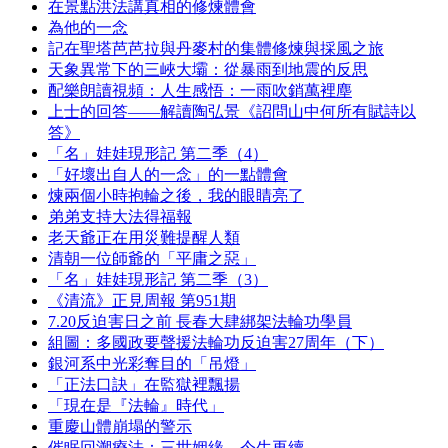
在景點洪法講真相的修煉體會
為他的一念
記在聖塔芭芭拉與丹麥村的集體修煉與採風之旅
天象異常下的三峽大壩：從暴雨到地震的反思
配樂朗讀視頻：人生感悟：一雨吹銷萬裡塵
上士的回答——解讀陶弘景《詔問山中何所有賦詩以
答》
「名」娃娃現形記 第二季（4）
「好壞出自人的一念」的一點體會
煉兩個小時抱輪之後，我的眼睛亮了
弟弟支持大法得福報
老天爺正在用災難提醒人類
清朝一位師爺的「平庸之惡」
「名」娃娃現形記 第二季（3）
《清流》正見周報 第951期
7.20反迫害日之前 長春大肆綁架法輪功學員
組圖：多國政要聲援法輪功反迫害27周年（下）
銀河系中光彩奪目的「吊燈」
「正法口訣」在監獄裡飄揚
「現在是『法輪』時代」
重慶山體崩塌的警示
催眠回溯療法：三世姻緣，今生再續