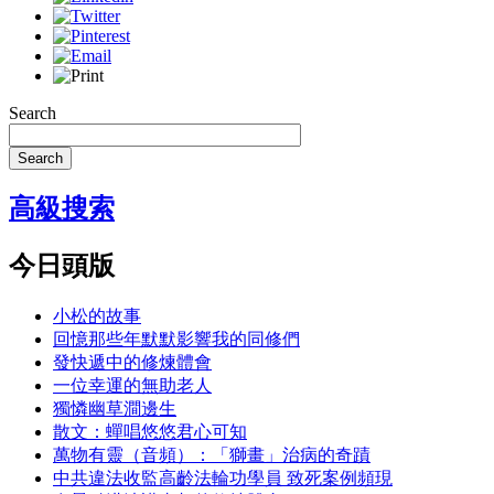
Search
Search
高級搜索
今日頭版
小松的故事
回憶那些年默默影響我的同修們
發快遞中的修煉體會
一位幸運的無助老人
獨憐幽草澗邊生
散文：蟬唱悠悠君心可知
萬物有靈（音頻）：「獅畫」治病的奇蹟
中共違法收監高齡法輪功學員 致死案例頻現