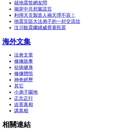
就地震答網友問
揭穿中共邪黨謊言
利用天災製造人禍天理不容！
地震災區大法弟子的一封交流信
汶川餘震繼續威脅著民眾
海外文集
法會文章
修煉故事
祛病健身
修煉體悟
神奇經歷
其它
小弟子園地
正念正行
迫害真相
講真相
相關連結