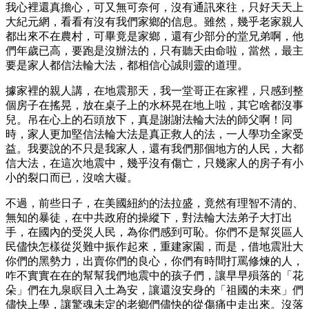
我心裡還真擔心，可又無可奈何，沒有通訊來往，只好天天上
大紀元網，看看有沒有我們家鄉的信息。雖然，幾乎老家親人
都出來不在農村，可畢竟是家鄉，還有少部分的堂兄弟啊，他
們年歲已高，要跑是沒辦法的，只有聽天由命啦，當然，最主
要是家人都信法輪大法，都相信心誠則靈的道理。
據家裡的親人講，在地震那天，我一堂哥正在家裡，只感到整
個房子在搖晃，放在桌子上的水杯晃在地上啦，其它啥都沒事
兒。吊在心上的石頭放下，真是謝謝法輪大法的師父啊！同
時，家人更加堅信法輪大法是真正救人的法，一人學功全家受
益。我要說的不只是我家人，還有我們那個地方的人民，大都
信大法，在這次地震中，幾乎沒有傷亡，只幾家人的房子有小
小的裂口而已，沒啥大礙。
不過，前些日子，在美國紐約的法拉盛，竟然有理智不清的、
無知的暴徒，在中共政府的操縱下，對法輪大法弟子大打出
手，在國內的受災人民，為你們感到可恥。你們不是幫災區人
民儘快怎樣從災難中振作起來，重建家園，而是，借地震壯大
你們的黑勢力，出賣你們的良心，你們有時間打罵修煉的人，
咋不實實在在的幫幫我們地震中的孩子們，讓早早殞落的「花
朵」們在九泉瞑目入土為安，讓還沒安身的「祖國的未來」們
儘快上學，讓驚魂未定的老鄉們儘快的從傷痛中走出來。沒落