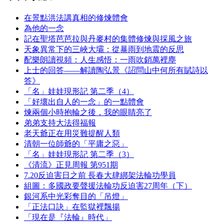
在景點洪法講真相的修煉體會
為他的一念
記在聖塔芭芭拉與丹麥村的集體修煉與採風之旅
天象異常下的三峽大壩：從暴雨到地震的反思
配樂朗讀視頻：人生感悟：一雨吹銷萬裡塵
上士的回答——解讀陶弘景《詔問山中何所有賦詩以
答》
「名」娃娃現形記 第二季（4）
「好壞出自人的一念」的一點體會
煉兩個小時抱輪之後，我的眼睛亮了
弟弟支持大法得福報
老天爺正在用災難提醒人類
清朝一位師爺的「平庸之惡」
「名」娃娃現形記 第二季（3）
《清流》正見周報 第951期
7.20反迫害日之前 長春大肆綁架法輪功學員
組圖：多國政要聲援法輪功反迫害27周年（下）
銀河系中光彩奪目的「吊燈」
「正法口訣」在監獄裡飄揚
「現在是『法輪』時代」