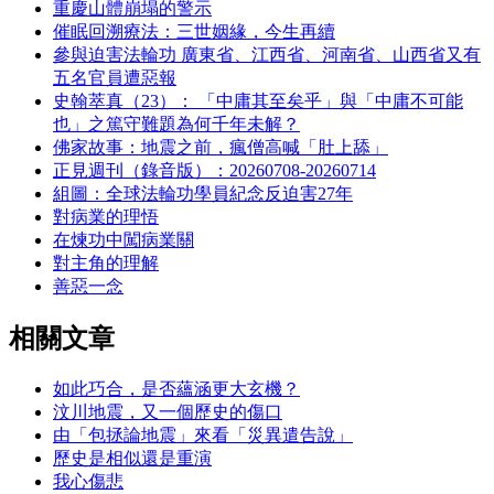
重慶山體崩塌的警示
催眠回溯療法：三世姻緣，今生再續
參與迫害法輪功 廣東省、江西省、河南省、山西省又有
五名官員遭惡報
史翰萃真（23）： 「中庸其至矣乎」與「中庸不可能
也」之篤守難題為何千年未解？
佛家故事：地震之前，瘋僧高喊「肚上舔」
正見週刊（錄音版）：20260708-20260714
組圖：全球法輪功學員紀念反迫害27年
對病業的理悟
在煉功中闖病業關
對主角的理解
善惡一念
相關文章
如此巧合，是否蘊涵更大玄機？
汶川地震，又一個歷史的傷口
由「包拯論地震」來看「災異遣告說」
歷史是相似還是重演
我心傷悲