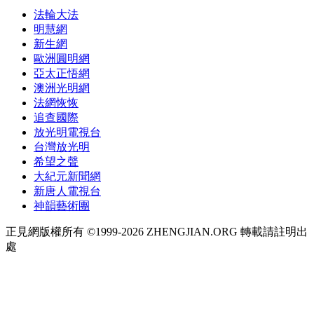
法輪大法
明慧網
新生網
歐洲圓明網
亞太正悟網
澳洲光明網
法網恢恢
追查國際
放光明電視台
台灣放光明
希望之聲
大紀元新聞網
新唐人電視台
神韻藝術團
正見網版權所有 ©1999-2026 ZHENGJIAN.ORG 轉載請註明出
處