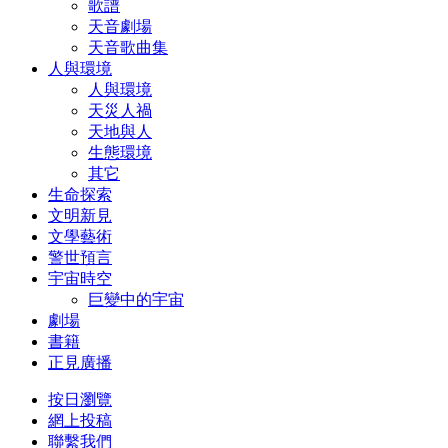
歌譜
天音劇場
天音歌曲集
人與環境
人與環境
天災人禍
天地與人
生態環境
其它
生命探索
文明新見
文學藝術
警世預言
宇宙時空
巨變中的宇宙
劇場
書籍
正見廣播
按日瀏覽
網上投稿
聯繫我們