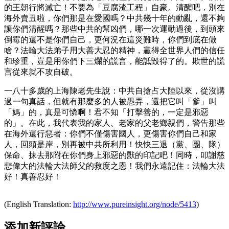
的王朝行將滅亡！不要為「豆腐渣工程」自豪。清醒吧，別在
海外賣丑啦，你們那是在愛國嗎？中共幾十年的動亂，還不夠
讓你們清醒嗎？那些中共的幫凶們，哪一次運動過後，到頭來
倒霉的還不是你們自己，更何況在這災難時，你們到底在做
啥？法輪大法弟子用大善大忍的精神，贏得全世界人們的信任
和珍重，豈是用你們下三爛的謊言，能詆毀得了的。欺世的謊
言從來就不攻自破。
一八十多歲的上海陳老先生說：中共自搶占大陸以來，從沒講
過一句真話，但就有那麼多的人被愚弄，還把它叫「爹」叫
「媽」的，真是可憐啊！君不知「打擊善的，一定是邪惡
的」。在此，我代表我的家人、老家的父老鄉親們，警告那些
在海外還行惡者：你們不僅傷害國人，更傷害你們自己和家
人，回頭是岸，別再被中共所利用！快快三退（黨、團、隊）
保命、抹去那附在你們身上邪惡的獸的印記吧！同時，叩謝慈
悲偉大的法輪大法師父的救度之恩！我們永遠記住：法輪大法
好！真善忍好！
(English Translation:
http://www.pureinsight.org/node/5413
)
添加新評論