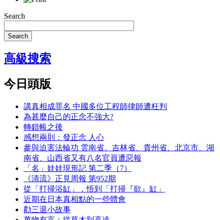
Search
Search
高級搜索
今日頭版
講真相成罪名 中國多位工程師律師遭枉判
為甚麼自己的正念不強大?
轉錯帳之後
感想兩則：發正念 人心
參與迫害法輪功 雲南省、吉林省、貴州省、北京市、湖
南省、山西省又有八名官員遭惡報
「名」娃娃現形記 第二季（7）
《清流》正見周報 第952期
從「打掃浴缸」，悟到「打掃『欲』缸」
近期在日本真相點的一些體會
勸三退小故事
萬物有言：從草木到高遠