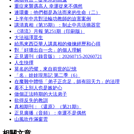
重症來襲遇高人 幸運從來不偶然
連環畫：他們都是為法而來的生命（二）
上半年中共對法輪功教師的迫害案例
講清真相（第35期）：制止中共活摘器官
《清流》月報 第251期（印刷版）
大法福澤眾生
給馬來西亞華人講真相的修煉經歷和心得
對「好壞出自一念」的個人理解
正見週刊（錄音版）：20260715-20260721
人生抉擇
莫名的恐懼，來自前世的記憶
「名」娃娃現形記 第二季（6）
在魔難中體悟「弟子正念足，師有回天力」的法理
看不上別人也是嫉妒心
做個正法時期的大法弟子
欲得反失的教訓
真相期刊：《還原》（第21期）
正見廣播（音頻）：幸運不是偶然
山風吹作滿窗雲
相關文章