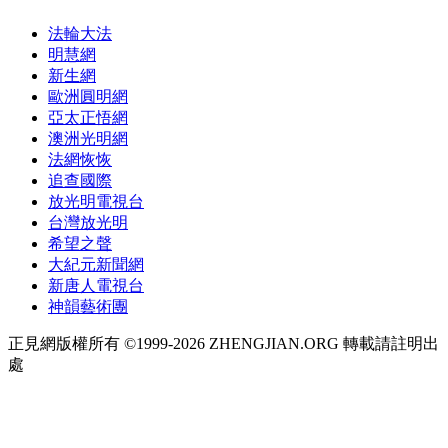
法輪大法
明慧網
新生網
歐洲圓明網
亞太正悟網
澳洲光明網
法網恢恢
追查國際
放光明電視台
台灣放光明
希望之聲
大紀元新聞網
新唐人電視台
神韻藝術團
正見網版權所有 ©1999-2026 ZHENGJIAN.ORG 轉載請註明出
處