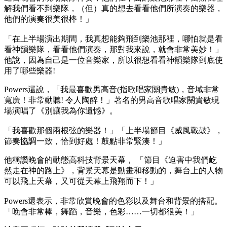
解我們看不到樂隊，（但）真的想去看看他們所演奏的樂器，
他們的演奏很美很棒！」
「在上半場演出期間，我真想能夠飛到樂池那裡，哪怕就是看
看神韻樂隊，看看他們演奏，那對我來說，就會非常美妙！」
他說，因為自己是一位音樂家，所以很想看看神韻樂隊到底使
用了哪些樂器!
Powers還說，「我最喜歡男高音(指歌唱家關貴敏)，音域非常
寬廣！非常動聽! 令人陶醉！」著名的男高音歌唱家關貴敏現
場演唱了《別讓我為你遺憾》。
「我喜歡那個兩根弦的樂器！」「上半場節目《威風戰鼓》，
節奏協調一致，恰到好處！鼓點非常緊湊！」
他稱讚晚會的動態高科技背景天幕， 「節目《迫害中我們屹
然走在神的路上》，背景天幕是動畫和移動的，舞台上的人物
可以飛上天幕，又可從天幕上飛翔而下！」
Powers還表示，非常欣賞晚會的色彩以及舞台和背景的搭配。
「晚會非常棒，舞蹈，音樂，色彩……一切都很美！」