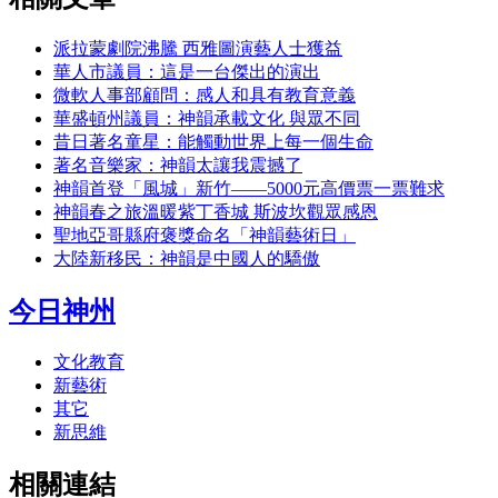
派拉蒙劇院沸騰 西雅圖演藝人士獲益
華人市議員：這是一台傑出的演出
微軟人事部顧問：感人和具有教育意義
華盛頓州議員：神韻承載文化 與眾不同
昔日著名童星：能觸動世界上每一個生命
著名音樂家：神韻太讓我震撼了
神韻首登「風城」新竹――5000元高價票一票難求
神韻春之旅溫暖紫丁香城 斯波坎觀眾感恩
聖地亞哥縣府褒獎命名「神韻藝術日」
大陸新移民：神韻是中國人的驕傲
今日神州
文化教育
新藝術
其它
新思維
相關連結