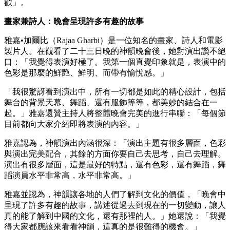
歡」。
畫家兼詩人：晚會呈現許多有趣的故事
雅嘉•加爾比（Rajaa Gharbi）是一位知名的畫家、詩人和電影
製片人。在觀看了二十三日晚的神韻晚會後，她對演出讚不絕
口：「我覺得表演好極了。我第一個直覺印象就是，表演中的
色彩是那麼的鮮艷、鮮明、而帶有愉悅感。」
「我很驚訝看到演出中，所有一切都是如此的精心設計，包括
舞台的背景天幕、舞蹈、還有服飾等等，都美妙的結合在一
起。」雅嘉還贊主持人將整體晚會完美的進行串聯：「每個節
目前都向大家介紹即將表演的內容。」
雅嘉認為，神韻演出內涵很深：「演出主題有很多層面，色彩
與演出完美配合，其餘的方面你要自己去思考，自己去理解。
演出有很多層面，這是最好的特點，還有色彩，還有舞蹈，舞
蹈演員水平非常高，水平非常高。」
雅嘉並認為，神韻讓各地的人們了解到文化的價值，「晚會中
呈現了許多有趣的故事，講述從過去到現在的一切變動，讓人
真的能了解到中國的文化，還有那裡的人。」她還說：「我覺
得大家都應該來看看神韻，這真的是很難得的機會。」