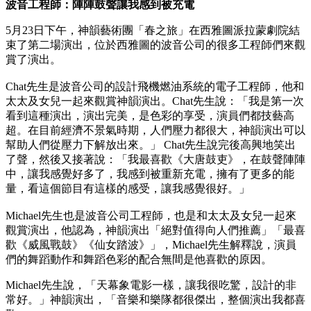
波音工程師：陣陣鼓聲讓我感到被充電
5月23日下午，神韻藝術團「春之旅」在西雅圖派拉蒙劇院結
束了第二場演出，位於西雅圖的波音公司的很多工程師們來觀
賞了演出。
Chat先生是波音公司的設計飛機燃油系統的電子工程師，他和
太太及女兒一起來觀賞神韻演出。Chat先生說：「我是第一次
看到這種演出，演出完美，是色彩的享受，演員們都技藝高
超。在目前經濟不景氣時期，人們壓力都很大，神韻演出可以
幫助人們從壓力下解放出來。」 Chat先生說完後高興地笑出
了聲，然後又接著說：「我最喜歡《大唐鼓吏》，在鼓聲陣陣
中，讓我感覺好多了，我感到被重新充電，擁有了更多的能
量，看這個節目有這樣的感受，讓我感覺很好。」
Michael先生也是波音公司工程師，也是和太太及女兒一起來
觀賞演出，他認為，神韻演出「絕對值得向人們推薦」「最喜
歡《威風戰鼓》《仙女踏波》」，Michael先生解釋說，演員
們的舞蹈動作和舞蹈色彩的配合無間是他喜歡的原因。
Michael先生說，「天幕象電影一樣，讓我很吃驚，設計的非
常好。」神韻演出，「音樂和樂隊都很傑出，整個演出我都喜