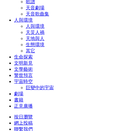
歌譜
天音劇場
天音歌曲集
人與環境
人與環境
天災人禍
天地與人
生態環境
其它
生命探索
文明新見
文學藝術
警世預言
宇宙時空
巨變中的宇宙
劇場
書籍
正見廣播
按日瀏覽
網上投稿
聯繫我們