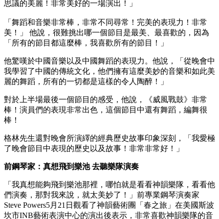
思議的美麗！非常美好的一場演出！」
「舞蹈和音樂非常棒，非常不同尋常！完美的表現力！非常
美！」 他說，很難挑出哪一個節目是最美、最喜歡的，因為
「所有的節目都這麼棒，我喜歡所有的節目！」
他驚嘆於中國音樂以及中國舞蹈的表現力。他說，「從晚會中
我學習了中國的傳統文化，他們擁有這麼美妙的音樂和如此美
麗的舞蹈，所有的一切都是這樣的令人陶醉！」
對於上半場最後一個節目的感受，他說，《威風戰鼓》非常
棒！演員們的表現非常出色，這個節目中還有舞蹈，編舞很
棒！
格林先生還對晚會所演繹的經典歷史故事印象深刻，「我愛極
了晚會節目中表現的歷史以及故事！非常非常好！」
前鋼琴家：真想飛到樂池 去聽樂隊演奏
「我真想能夠飛到樂池那裡，哪怕就是看看神韻樂隊，看看他
們演奏，那對我來說，就太美妙了！」前專業鋼琴演奏家
Steve Powers5月21日觀看了神韻藝術團「春之旅」在美國斯波
坎市INB藝術表演中心的演出後表示，非常喜歡神韻樂隊的音