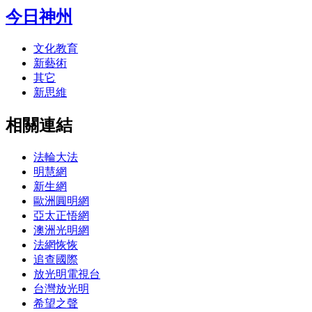
今日神州
文化教育
新藝術
其它
新思維
相關連結
法輪大法
明慧網
新生網
歐洲圓明網
亞太正悟網
澳洲光明網
法網恢恢
追查國際
放光明電視台
台灣放光明
希望之聲