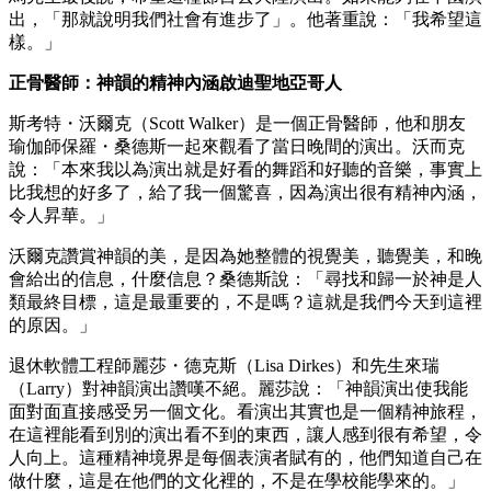
出，「那就說明我們社會有進步了」。他著重說：「我希望這
樣。」
正骨醫師：神韻的精神內涵啟迪聖地亞哥人
斯考特・沃爾克（Scott Walker）是一個正骨醫師，他和朋友
瑜伽師保羅・桑德斯一起來觀看了當日晚間的演出。沃而克
說：「本來我以為演出就是好看的舞蹈和好聽的音樂，事實上
比我想的好多了，給了我一個驚喜，因為演出很有精神內涵，
令人昇華。」
沃爾克讚賞神韻的美，是因為她整體的視覺美，聽覺美，和晚
會給出的信息，什麼信息？桑德斯說：「尋找和歸一於神是人
類最終目標，這是最重要的，不是嗎？這就是我們今天到這裡
的原因。」
退休軟體工程師麗莎・德克斯（Lisa Dirkes）和先生來瑞
（Larry）對神韻演出讚嘆不絕。麗莎說：「神韻演出使我能
面對面直接感受另一個文化。看演出其實也是一個精神旅程，
在這裡能看到別的演出看不到的東西，讓人感到很有希望，令
人向上。這種精神境界是每個表演者賦有的，他們知道自己在
做什麼，這是在他們的文化裡的，不是在學校能學來的。」