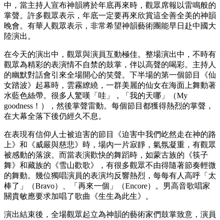
中，當主持人宣布神韻將於年底再來時，觀眾席報以雷鳴般的
掌聲。許多觀眾表示，年底一定要再來欣賞這全善全美的神韻
晚會。有華人觀眾表示，非常希望神韻藝術團能早日赴中國大
陸演出。
在今天的演出中，觀眾與演員互動極佳。整場演出中，不時有
觀眾為精彩的表演情不自禁的鼓掌，伴以高聲的喝彩。主持人
的幽默對話會引來全場開心的笑聲。下半場的第一個節目《仙
女踏波》起幕時，雲霧繚繞，一群美麗的仙女在海面上舞動著
水藍色絲帶。很多人驚嘆「哇」，「我的天哪」（My
goodness！），然後掌聲雷動。每個節目都獲得熱烈的掌聲，
在大幕全落下後仍經久不息。
在表現有信仰人士被迫害的節目《迫害中我們屹然走在神的路
上》和《威嚴與慈悲》時，場內一片寂靜，氣氛凝重，有觀眾
被感動的落淚。而當表演歡快的舞蹈時，如蒙古族的《筷子
舞》和藏族的《雪山歡歌》，有很多觀眾不由得隨著節奏輕微
的舞動。幾位獨唱演員的表演均反響熱烈，每每有人高呼「太
棒了」（Bravo）、「再來一個」（Encore）。男高音歌唱家
關貴敏應要求加唱了歌曲《生生為此生》。
演出結束後，全場觀眾起立為神韻的藝術家們鼓掌致意，演員