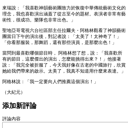
來瑞說：「我喜歡神韻藝術團致力於恢復中華傳統藝術文化的
理念，我也喜歡演出涵蓋了從古至今的題材。表演者非常有藝
術性，很成功。樂隊也非常出色。」
聖地亞哥電視六台社區部主任拉爾夫・阿格林觀看了神韻藝術
團當日下午的演出後，對記者說：「太美了！太神奇了！」
「你看那服裝，那舞蹈，還有那些演員，是那麼出色！」
當問到最喜歡哪個節目時， 阿格林想了想，說：「我喜歡所
有的節目，這麼傑出的演出，怎麼能挑得出來？！」他接著
說：「我完全被折服了，今天我好像在古老的中國旅行，欣賞
她給我們帶來的啟示。太美了，我真不知道用什麼來表達。」
阿格林說：「我一定要向人們推薦這個演出！」
（大紀元）
添加新評論
評論內容