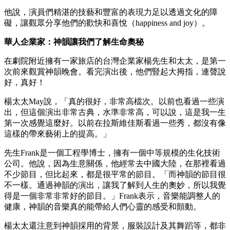
他說，演員們精湛的技藝和豐富的表現力足以透過文化的障
礙，讓觀眾分享他們的歡快和喜悅（happiness and joy）。
華人企業家：神韻讓我們了解生命奧秘
在劇院附近擁有一家旅店的台灣企業家楊先生和太太，是第一
次前來觀賞神韻晚會。看完演出後，他們豎起大拇指，連聲說
好，真好！
楊太太May說，「真的很好，非常高檔次。以前也看過一些演
出，但這個演出非常古典，水準非常高，可以說，這是我一生
第一次感覺這麼好。以前在拉斯維佳斯看過一些秀，都沒有像
這樣的帶來藝術上的提高。」
先生Frank是一個工程學博士，擁有一個中等規模的生化技術
公司。他說，因為生意關係，他經常去中國大陸，在那裡看過
不少節目，但比起來，都是很平常的節目。「而神韻的節目很
不一樣。通過神韻的演出，讓我了解到人生的奧妙，所以我覺
得是一個非常非常好的節目。」Frank表示，音樂能調整人的
健康，神韻的音樂真的能帶給人們心靈的感受和顫動。
楊太太還注意到神韻採用的背景，服裝設計及其舞蹈等，都非