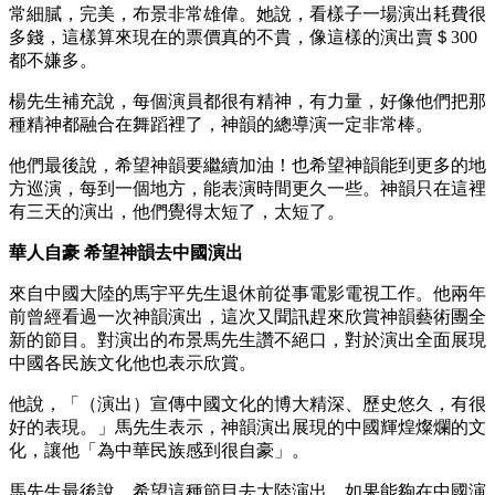
常細膩，完美，布景非常雄偉。她說，看樣子一場演出耗費很
多錢，這樣算來現在的票價真的不貴，像這樣的演出賣＄300
都不嫌多。
楊先生補充說，每個演員都很有精神，有力量，好像他們把那
種精神都融合在舞蹈裡了，神韻的總導演一定非常棒。
他們最後說，希望神韻要繼續加油！也希望神韻能到更多的地
方巡演，每到一個地方，能表演時間更久一些。神韻只在這裡
有三天的演出，他們覺得太短了，太短了。
華人自豪 希望神韻去中國演出
來自中國大陸的馬宇平先生退休前從事電影電視工作。他兩年
前曾經看過一次神韻演出，這次又聞訊趕來欣賞神韻藝術團全
新的節目。對演出的布景馬先生讚不絕口，對於演出全面展現
中國各民族文化他也表示欣賞。
他說，「（演出）宣傳中國文化的博大精深、歷史悠久，有很
好的表現。」馬先生表示，神韻演出展現的中國輝煌燦爛的文
化，讓他「為中華民族感到很自豪」。
馬先生最後說，希望這種節目去大陸演出。如果能夠在中國演