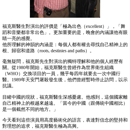
福克斯醫生對演出的評價是「極為出色（excellent）」，「舞
蹈和音樂都非常出色」。更加重要的是，晚會的內涵讓他有眼
睛一亮的感覺。
他所理解的神韻的內涵是：每個人都有權去尋找自己精神上的
根、歸宿和道路（roots, destinies and paths）。
毫無疑問，福克斯先生對演出的獨特理解和他的個人經歷有
關。從1980年開始，福克斯醫生曾經作為世界衛生組織
（WHO）交換項目的一員，幾乎每四年就要去一次中國行
醫。1989年天安門屠殺發生後，他們曾經暫時停止訪問，以示
抗議。
目睹中國的現狀，福克斯醫生深感憂慮。他感到，這個國家離
自己精神上的根越來越遠。「當今的中國（跟傳統中國相比）
是一個截然不同的地方。」
今天看到這些演員用高度藝術化的語言，表達對信念的堅持和
對理想的追求，福克斯醫生極為高興。