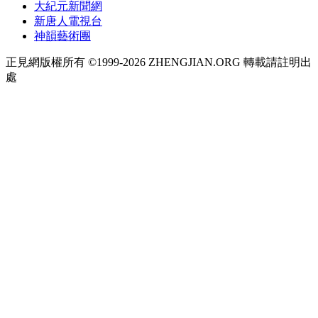
大紀元新聞網
新唐人電視台
神韻藝術團
正見網版權所有 ©1999-2026 ZHENGJIAN.ORG 轉載請註明出
處