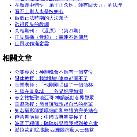
在魔難中體悟「弟子正念足，師有回天力」的法理
看不上別人也是嫉妒心
做個正法時期的大法弟子
欲得反失的教訓
真相期刊：《還原》（第21期）
正見廣播（音頻）：幸運不是偶然
山風吹作滿窗雲
相關文章
公關專家：神韻晚會不應有一個空位
退休教授：我激動的連車都開不了
音樂老師：「他剛剛唱破了一個酒杯」
神韻在鳳凰城――各界好評如潮
春之旅抵聖地亞哥 神韻感動各界觀眾
華裔教授：節目讓我想起自己的祖輩
知名攝影師驚嘆細節和整體的完美結合
芭蕾舞演員：中國古典舞美極了！
波音工程師：陣陣鼓聲讓我感到被充電
派拉蒙劇院沸騰 西雅圖演藝人士獲益