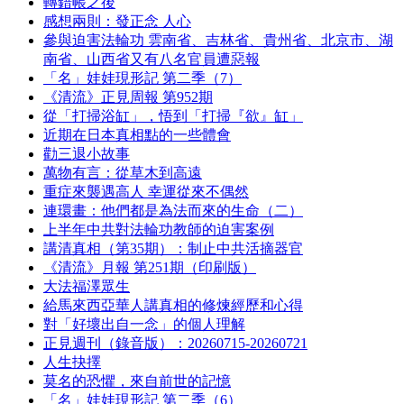
轉錯帳之後
感想兩則：發正念 人心
參與迫害法輪功 雲南省、吉林省、貴州省、北京市、湖
南省、山西省又有八名官員遭惡報
「名」娃娃現形記 第二季（7）
《清流》正見周報 第952期
從「打掃浴缸」，悟到「打掃『欲』缸」
近期在日本真相點的一些體會
勸三退小故事
萬物有言：從草木到高遠
重症來襲遇高人 幸運從來不偶然
連環畫：他們都是為法而來的生命（二）
上半年中共對法輪功教師的迫害案例
講清真相（第35期）：制止中共活摘器官
《清流》月報 第251期（印刷版）
大法福澤眾生
給馬來西亞華人講真相的修煉經歷和心得
對「好壞出自一念」的個人理解
正見週刊（錄音版）：20260715-20260721
人生抉擇
莫名的恐懼，來自前世的記憶
「名」娃娃現形記 第二季（6）