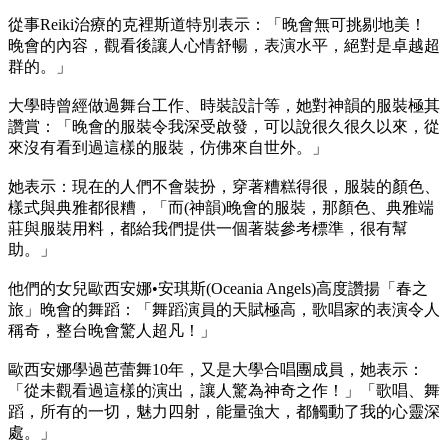
從事Reiki治療的克裡斯道特別表示：「晚會無可挑剔地美！
晚會的內容，觀看後讓人心情舒暢，表演水平，絕對是卓越超
群的。」
大學時曾經做過舞台工作、時裝設計等，她對神韻的服裝極其
讚賞：「晚會的服裝令我深受啟發，可以說很久很久以來，從
來沒有看到過這樣的服裝，仿佛來自世外。」
她表示：現在的人們不會裝扮，穿著糟糕得很，服裝的顏色、
樣式與典雅都很糟，「而(神韻)晚會的服裝，那顏色、典雅端
莊與服裝用料，都給我們提供一個著裝參考標準，很有幫
助。」
他們的女兒歐西安娜•安琪斯(Oceania Angels)高度讚揚「春之
旅」晚會的舞蹈：「舞蹈演員的天賦極高，歌唱家的表演令人
稱奇，整台晚會驚人超凡！」
歐西安娜學過芭蕾舞10年，又是大學合唱團成員，她表示：
「從未觀看過這樣的演出，讓人驚為神奇之作！」「歌唱、舞
蹈，所有的一切，魅力四射，能量強大，都觸動了我的心靈深
處。」