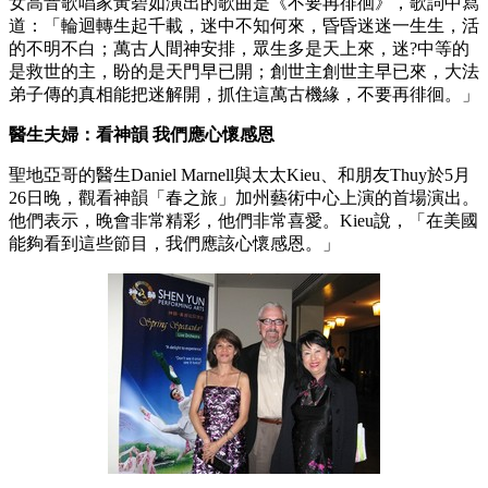
女高音歌唱家黃碧如演出的歌曲是《不要再徘徊》，歌詞中寫
道：「輪迴轉生起千載，迷中不知何來，昏昏迷迷一生生，活
的不明不白；萬古人間神安排，眾生多是天上來，迷?中等的
是救世的主，盼的是天門早已開；創世主創世主早已來，大法
弟子傳的真相能把迷解開，抓住這萬古機緣，不要再徘徊。」
醫生夫婦：看神韻 我們應心懷感恩
聖地亞哥的醫生Daniel Marnell與太太Kieu、和朋友Thuy於5月
26日晚，觀看神韻「春之旅」加州藝術中心上演的首場演出。
他們表示，晚會非常精彩，他們非常喜愛。Kieu說，「在美國
能夠看到這些節目，我們應該心懷感恩。」