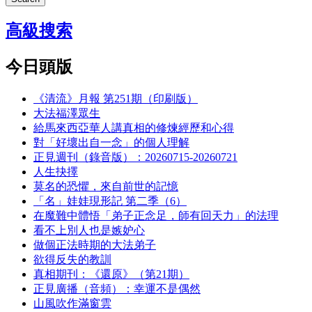
高級搜索
今日頭版
《清流》月報 第251期（印刷版）
大法福澤眾生
給馬來西亞華人講真相的修煉經歷和心得
對「好壞出自一念」的個人理解
正見週刊（錄音版）：20260715-20260721
人生抉擇
莫名的恐懼，來自前世的記憶
「名」娃娃現形記 第二季（6）
在魔難中體悟「弟子正念足，師有回天力」的法理
看不上別人也是嫉妒心
做個正法時期的大法弟子
欲得反失的教訓
真相期刊：《還原》（第21期）
正見廣播（音頻）：幸運不是偶然
山風吹作滿窗雲