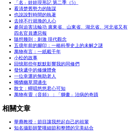
「名」娃娃現形記 第二季（5）
看清楚舊勢力的陰謀
也說說對時間的執著
去掉不行就換的人心
參與迫害法輪功 廣東省、山東省、湖北省、河北省又有
四名官員遭惡報
隨想幾則：刺激 現代觀念
五億年前的腳印：一樁科學史上的未解之謎
萬物有言：一紙載千年
小松的故事
回憶那些年默默影響我的同修們
發快遞中的修煉體會
一位幸運的無助老人
獨憐幽草澗邊生
散文：蟬唱悠悠君心可知
萬物有靈（音頻）：「獅畫」治病的奇蹟
相關文章
華裔教授：節目讓我想起自己的祖輩
知名攝影師驚嘆細節和整體的完美結合