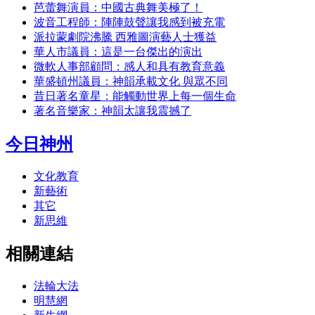
芭蕾舞演員：中國古典舞美極了！
波音工程師：陣陣鼓聲讓我感到被充電
派拉蒙劇院沸騰 西雅圖演藝人士獲益
華人市議員：這是一台傑出的演出
微軟人事部顧問：感人和具有教育意義
華盛頓州議員：神韻承載文化 與眾不同
昔日著名童星：能觸動世界上每一個生命
著名音樂家：神韻太讓我震撼了
今日神州
文化教育
新藝術
其它
新思維
相關連結
法輪大法
明慧網