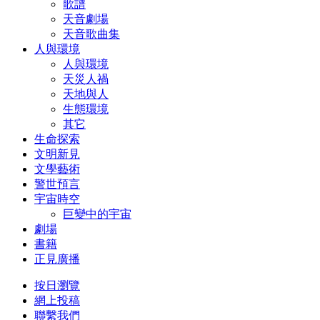
歌譜
天音劇場
天音歌曲集
人與環境
人與環境
天災人禍
天地與人
生態環境
其它
生命探索
文明新見
文學藝術
警世預言
宇宙時空
巨變中的宇宙
劇場
書籍
正見廣播
按日瀏覽
網上投稿
聯繫我們