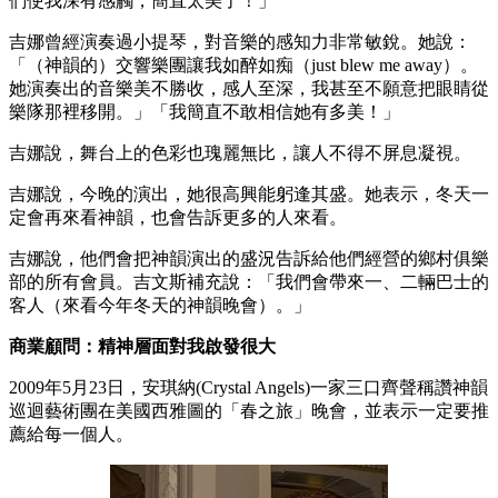
們使我深有感觸，簡直太美了！」
吉娜曾經演奏過小提琴，對音樂的感知力非常敏銳。她說：
「（神韻的）交響樂團讓我如醉如痴（just blew me away）。
她演奏出的音樂美不勝收，感人至深，我甚至不願意把眼睛從
樂隊那裡移開。」「我簡直不敢相信她有多美！」
吉娜說，舞台上的色彩也瑰麗無比，讓人不得不屏息凝視。
吉娜說，今晚的演出，她很高興能躬逢其盛。她表示，冬天一
定會再來看神韻，也會告訴更多的人來看。
吉娜說，他們會把神韻演出的盛況告訴給他們經營的鄉村俱樂
部的所有會員。吉文斯補充說：「我們會帶來一、二輛巴士的
客人（來看今年冬天的神韻晚會）。」
商業顧問：精神層面對我啟發很大
2009年5月23日，安琪納(Crystal Angels)一家三口齊聲稱讚神韻
巡迴藝術團在美國西雅圖的「春之旅」晚會，並表示一定要推
薦給每一個人。