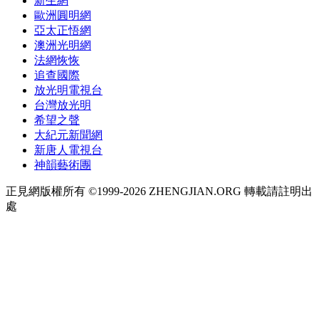
新生網
歐洲圓明網
亞太正悟網
澳洲光明網
法網恢恢
追查國際
放光明電視台
台灣放光明
希望之聲
大紀元新聞網
新唐人電視台
神韻藝術團
正見網版權所有 ©1999-2026 ZHENGJIAN.ORG 轉載請註明出
處