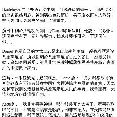
Daniel表示自己去過五次中國，到過許多的省份，「我對東亞
的歷史很感興趣。神韻演出色彩繽紛，美不勝收而令人陶醉，
裡面強調大唐歷史的節目也很重要。」
演出中關於法輪功的節目令Daniel印象深刻，他說：「我相信
這個團體有著一定的影響力，我以後要多研究一下這個信
仰。」
Daniel 表示自己的太太Kieu是來自越南的華裔，親身經歷過被
共產黨迫害，所以對關於共產黨迫害百姓的節目，她很受觸
動，猶如身同感受，並且非常感激神韻藝術團將共產黨迫害百
姓的事情搬上舞台。
這時Kieu眼泛淚光，點頭稱是。Daniel說：「另外我很欣賞晚
會能夠直言不諱有關在中國社會裡法輪功被壓迫的事實，因為
在越南我朋友親眼目睹共產黨壓迫人民的事實，我希望有一天
這些地方終能獲得自由。」
Kieu說，「我非常喜歡神韻，那些服裝真是太美了。我喜歡歌
唱的節目，不管是演唱或是歌詞，都非常感人。在美國能夠看
到這些節目，我們應該心懷感恩，因為這是展現(東方)文化的