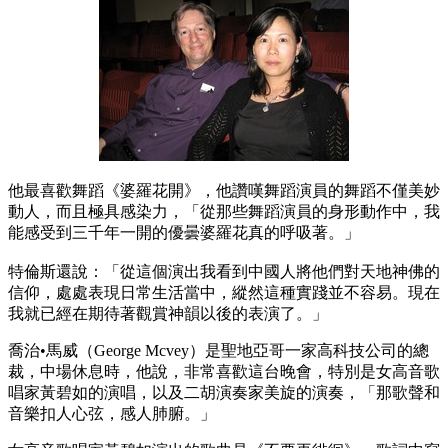
他最喜歡舞蹈《婆羅花開》，他讚嘆舞蹈演員的舞蹈不僅美妙
動人，而且極具感染力，「從那些舞蹈演員的身形動作中，我
能感受到三千年一開的優曇婆羅花真的呼吸著。」
特倫斯還說：「從這個演出我看到中國人將他們對天地神佛的
信仰，處處表現日常生活當中，縱然這種實踐並不容易。現在
我就已經在期待著觀賞神韻以後的表演了。」
喬治•馬威（George Mcvey）是聖地亞哥一家高科技公司的總
裁，中場休息時，他說，非常喜歡這台晚會，特別是女高音歌
唱家黃碧如的演唱，以及二胡演奏家美旋的演奏，「那歌聲和
音樂扣人心弦，感人肺腑。」