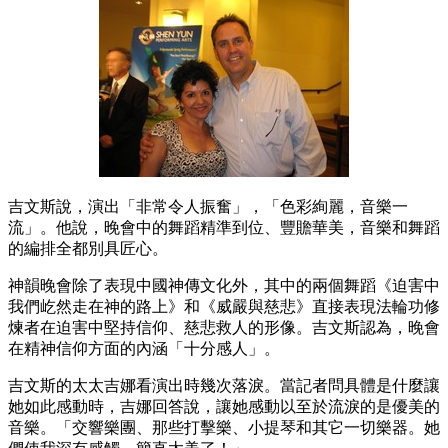
吉文斯說，演出「非常令人振奮」，「色彩絢麗，音樂一
流」。他說，晚會中的舞蹈精準到位、豐贍華美，音樂和舞蹈
的編排全都別具匠心。
神韻晚會除了表現中國神傳文化外，其中的兩個舞蹈《迫害中
我們屹然走在神的路上》和《威嚴與慈悲》直接表現法輪功修
煉者在迫害中堅持信仰、慈悲救人的形像。吉文斯認為，晚會
在精神信仰方面的內涵「十分感人」。
吉文斯的太太吉娜看演出時幾次落淚。當記者問具體是什麼讓
她如此感動時，吉娜回答說，讓她感動以至於流淚的是優美的
音樂。「交響樂團、那些打擊樂、小提琴和其它一切樂器。她