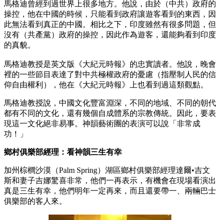
馬格迪曾經到過世界上很多地方。他說，由於（中共）政府的
操控，他在中國的時候，只能看到政府讓遊客看到的東西，因
此無法看到真正的中國。相比之下，印度雖然有很多問題，但
沒有（共產黨）政府的操控，因此作為遊客，還能夠看到印度
的真貌。
馬格迪教授是英文版《大紀元時報》的忠實讀者。他說，晚會
裡的一些節目表達了對中共極權政府的憂慮（指壓制人民的信
仰自由權利），他在《大紀元時報》上也看到過這類觀點。
馬格迪教授說，中國文化豐富淵深，不同的地域、不同的朝代
都有不同的文化，還有幾個自成體系的宗教傳統。因此，要表
現這一文化絕非易事。神韻藝術團的表演可以說「非常成
功！」
鄉村俱樂部經理：看神韻三生有幸
加州棕櫚沙漠（Palm Spring）湖區鄉村俱樂部經理達爾•吉文
斯和妻子吉娜驚喜非常，他們一再表示，有機會在現場看演出
真是三生有幸，他們明年一定再來，而且還要帶一、兩輛巴士
俱樂部的客人來。