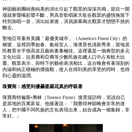
神韻藝術團純善純美的演出引起了觀眾的深深共鳴，節目一開
場就掌聲喝彩聲不斷，男高音歌唱家天歌在觀眾的盛情挽留下
特別加唱一首，演出結束後，演員謝幕兩次觀眾才戀戀不捨的
離去。
聖地亞哥素有美國「最優美城市」（America's Finest City）的
稱號，這裡四季如春、氣候宜人，海濱景色清新秀美，當地居
民教育水平很高並且藝術素養極佳。這裡還是一個典型的多元
文化社區，拉美裔和亞裔等少數民族在總人口中占有較大比
重。觀眾表示，與時下的藝術表演相比，這台晚會有著深刻的
內涵和純正積極的價值觀，使人在得到美的享受的同時，也得
到心靈的滋潤。
珠寶商：感受到優曇婆羅花真的呼吸著
珠寶商特倫斯•弗林（Terence Flynn）接受採訪時，笑說自己
是當地的百萬富翁。他接著說：「我覺得神韻晚會非常的迷
人，把中國不同民族的文化表現出來，結合成為一個集錦，非
常好。」