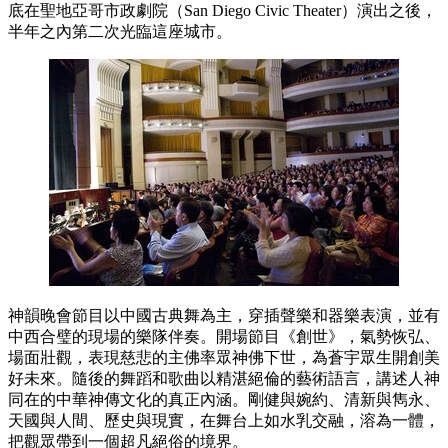
底在聖地亞哥市政劇院（San Diego Civic Theater）演出之後，
半年之內第二次光臨這座城市。
神韻晚會節目以中國古典舞為主，穿插聲樂和器樂表演，並有
中西合璧的現場的樂隊伴奏。開場節目《創世》，氣勢恢弘、
場面壯觀，表現慈悲的主佛率眾神佛下世，為蒼宇眾生開創美
好未來。隨後的舞蹈和歌曲以精湛絕倫的藝術語言，講述人神
同在的中華神傳文化的真正內涵。剛健與婉約、清新與雋永、
天國與人間、歷史與現實，在舞台上如水乳交融，溶為一體，
把觀眾帶到一個超凡絕俗的境界。