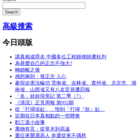
Search
高級搜索
今日頭版
講真相成罪名 中國多位工程師律師遭枉判
為甚麼自己的正念不強大?
轉錯帳之後
感想兩則：發正念 人心
參與迫害法輪功 雲南省、吉林省、貴州省、北京市、湖
南省、山西省又有八名官員遭惡報
「名」娃娃現形記 第二季（7）
《清流》正見周報 第952期
從「打掃浴缸」，悟到「打掃『欲』缸」
近期在日本真相點的一些體會
勸三退小故事
萬物有言：從草木到高遠
重症來襲遇高人 幸運從來不偶然