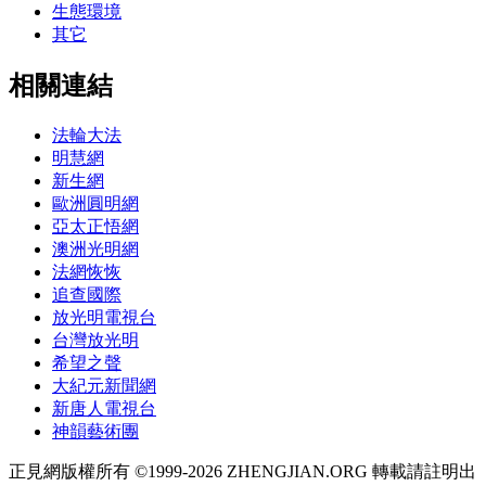
生態環境
其它
相關連結
法輪大法
明慧網
新生網
歐洲圓明網
亞太正悟網
澳洲光明網
法網恢恢
追查國際
放光明電視台
台灣放光明
希望之聲
大紀元新聞網
新唐人電視台
神韻藝術團
正見網版權所有 ©1999-2026 ZHENGJIAN.ORG 轉載請註明出