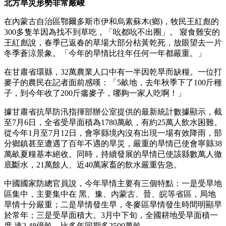
北方旱災形勢非常嚴峻
在內蒙古自治區鄂爾多斯市伊和烏素蘇木(鄉)，牧民王紅彪的
300多隻羊因為找不到草吃，「吆都吆不出圈」。 寢食難安的
王紅彪說，春季已返春的草場大部分枯黃乾死，放眼望去一片
冬季蒼涼景象。「今年的旱情比往年任何一年都嚴重。」
在甘肅省環縣，32萬農業人口中有一半因乾旱而缺糧。一位打
麥子的農民在記者面前感嘆：「5畝地，去年秋季下了100斤種
子，到今年收了200斤癟麥子，哪夠一家人吃啊！」
據甘肅省抗旱防汛指揮部辦公室提供的最新統計數據顯示，截
至7月6日，全省受旱面積為1780萬畝，有約25萬人飲水困難。
從今年1月至7月12日，會寧縣境內沒有出現一場有效降雨，部
分鄉鎮甚至遭遇了百年不遇的旱災，嚴重的旱情已使會寧縣38
萬畝夏糧基本絕收。同時，持續發展的旱情已使該縣數萬人徹
底斷水，21萬餘人、近40萬家畜的飲水嚴重告急。
中國國家防總官員說，今年旱情主要有三個特點：一是受旱地
區集中，主要集中在 黑、豫、內蒙古、晉、皖等省區，局地
旱情十分嚴重；二是旱情發生早，冬麥區旱情發生時間明顯早
於常年；三是受旱面積大。3月中下旬，全國耕地受旱面積一
度 達2.48億畝，比多年同期多2500萬畝。