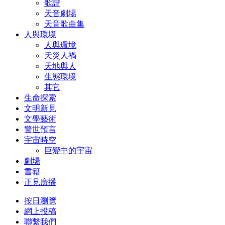
歌譜
天音劇場
天音歌曲集
人與環境
人與環境
天災人禍
天地與人
生態環境
其它
生命探索
文明新見
文學藝術
警世預言
宇宙時空
巨變中的宇宙
劇場
書籍
正見廣播
按日瀏覽
網上投稿
聯繫我們