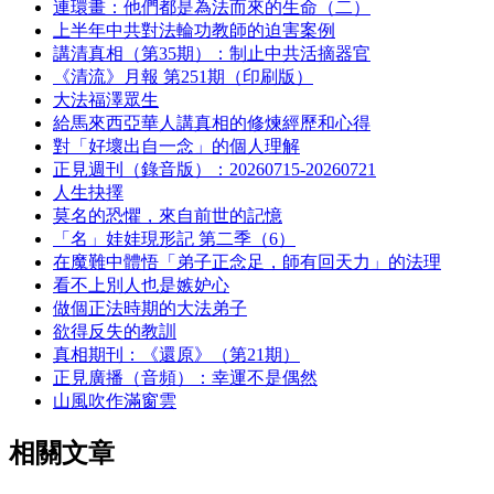
連環畫：他們都是為法而來的生命（二）
上半年中共對法輪功教師的迫害案例
講清真相（第35期）：制止中共活摘器官
《清流》月報 第251期（印刷版）
大法福澤眾生
給馬來西亞華人講真相的修煉經歷和心得
對「好壞出自一念」的個人理解
正見週刊（錄音版）：20260715-20260721
人生抉擇
莫名的恐懼，來自前世的記憶
「名」娃娃現形記 第二季（6）
在魔難中體悟「弟子正念足，師有回天力」的法理
看不上別人也是嫉妒心
做個正法時期的大法弟子
欲得反失的教訓
真相期刊：《還原》（第21期）
正見廣播（音頻）：幸運不是偶然
山風吹作滿窗雲
相關文章