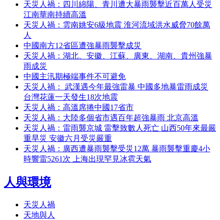
天災人禍：四川綿陽、青川遭大暴雨襲擊近百萬人受災
江南華南持續高溫
天災人禍：雲南姚安6級地震 淮河流域洪水威脅70餘萬
人
中國南方12省區遭強暴雨襲擊成災
天災人禍：湖北、安徽、江蘇、廣東、湖南、貴州強暴
雨成災
中國主汛期極端事件不可避免
天災人禍： 武漢遇今年最強雷暴 中國多地暴雷雨成災
台灣花蓮一天發生18次地震
天災人禍：高溫席捲中國17省市
天災人禍：大陸多個省市遇百年超強暴雨 北京高溫
天災人禍：雷雨襲京城 雷擊致數人死亡 山西50年來最嚴
重旱災 安徽六月受災嚴重
天災人禍：廣西遭暴雨襲擊受災12萬 暴雨襲擊重慶4小
時響雷5261次 上海出現罕見冰雹天氣
人與環境
天災人禍
天地與人