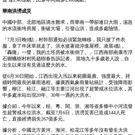
華南洪澇成災
中國中部、北部地區滴水難求，而華南一帶卻連日大雨，湍急
的水流衝垮房屋，衝破大壩，引發山洪，造成多處險情。
「7月3日晚9點，村幹部通知必須緊急轉移，我只披了件衣
服，拿了件床單就走了。洪水接著就沖進屋裡。凌晨4點，
『轟隆』一聲，我的土坯房被水衝倒了。」江西南部南康市浮
石鄉蠟樹村村民趙樹春告訴記者。 當地九十多歲老人說，自
出生以來沒有見過這麼大的水。
從6月30日開始，江西出現入汛以來範圍最廣、強度最大、持
續時間最長的暴雨過程。據廣西氣象雨量站統計，受強降雨影
響，柳江、桂江、融江等主要江河出現了超警戒水位洪水，其
中多處水站出現20年、30年一遇的大洪水。
據介紹，今年以來，桂、粵、閩、浙、湘等省多條中小河流發
生超警戒水位洪水。截至7月6日，洪澇災害已造成144人死
亡，直接經濟損失267億多元。
據分析，中國北方黃河、海河、松花江等多年沒有發生大洪