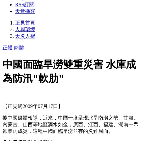
RSS訂閱
天音播客
正見首頁
人與環境
天災人禍
正體
簡體
中國面臨旱澇雙重災害 水庫成
為防汛"軟肋"
【正見網2009年07月17日】
據中國媒體報導，近來，中國一度呈現北旱南澇之勢。甘肅、
內蒙古、山西等地區滴水如金，廣西、江西、福建、湖南一帶
卻暴雨成災，這種中國面臨旱澇並存的災難局面。