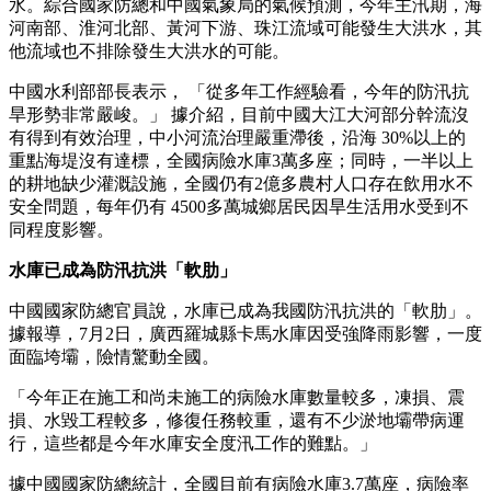
水。綜合國家防總和中國氣象局的氣候預測，今年主汛期，海
河南部、淮河北部、黃河下游、珠江流域可能發生大洪水，其
他流域也不排除發生大洪水的可能。
中國水利部部長表示， 「從多年工作經驗看，今年的防汛抗
旱形勢非常嚴峻。」 據介紹，目前中國大江大河部分幹流沒
有得到有效治理，中小河流治理嚴重滯後，沿海 30%以上的
重點海堤沒有達標，全國病險水庫3萬多座；同時，一半以上
的耕地缺少灌溉設施，全國仍有2億多農村人口存在飲用水不
安全問題，每年仍有 4500多萬城鄉居民因旱生活用水受到不
同程度影響。
水庫已成為防汛抗洪「軟肋」
中國國家防總官員說，水庫已成為我國防汛抗洪的「軟肋」。
據報導，7月2日，廣西羅城縣卡馬水庫因受強降雨影響，一度
面臨垮壩，險情驚動全國。
「今年正在施工和尚未施工的病險水庫數量較多，凍損、震
損、水毀工程較多，修復任務較重，還有不少淤地壩帶病運
行，這些都是今年水庫安全度汛工作的難點。」
據中國國家防總統計，全國目前有病險水庫3.7萬座，病險率