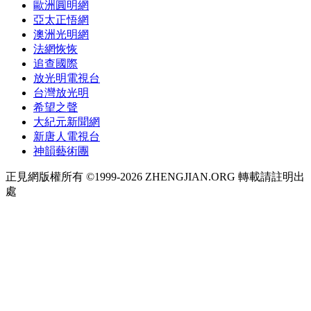
歐洲圓明網
亞太正悟網
澳洲光明網
法網恢恢
追查國際
放光明電視台
台灣放光明
希望之聲
大紀元新聞網
新唐人電視台
神韻藝術團
正見網版權所有 ©1999-2026 ZHENGJIAN.ORG 轉載請註明出
處