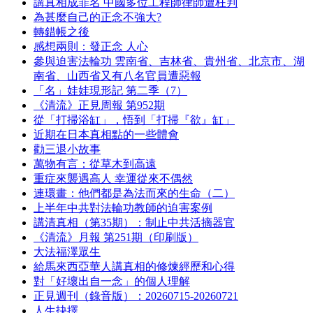
講真相成罪名 中國多位工程師律師遭枉判
為甚麼自己的正念不強大?
轉錯帳之後
感想兩則：發正念 人心
參與迫害法輪功 雲南省、吉林省、貴州省、北京市、湖
南省、山西省又有八名官員遭惡報
「名」娃娃現形記 第二季（7）
《清流》正見周報 第952期
從「打掃浴缸」，悟到「打掃『欲』缸」
近期在日本真相點的一些體會
勸三退小故事
萬物有言：從草木到高遠
重症來襲遇高人 幸運從來不偶然
連環畫：他們都是為法而來的生命（二）
上半年中共對法輪功教師的迫害案例
講清真相（第35期）：制止中共活摘器官
《清流》月報 第251期（印刷版）
大法福澤眾生
給馬來西亞華人講真相的修煉經歷和心得
對「好壞出自一念」的個人理解
正見週刊（錄音版）：20260715-20260721
人生抉擇