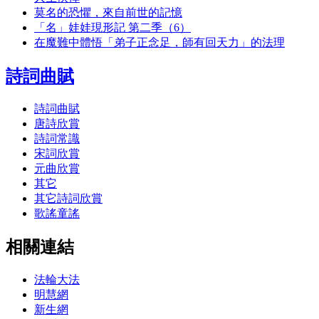
莫名的恐懼，來自前世的記憶
「名」娃娃現形記 第二季（6）
在魔難中體悟「弟子正念足，師有回天力」的法理
詩詞曲賦
詩詞曲賦
唐詩欣賞
詩詞常識
宋詞欣賞
元曲欣賞
其它
其它詩詞欣賞
歌謠童謠
相關連結
法輪大法
明慧網
新生網