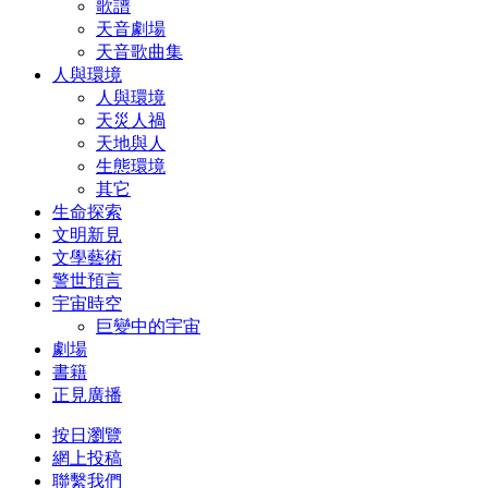
歌譜
天音劇場
天音歌曲集
人與環境
人與環境
天災人禍
天地與人
生態環境
其它
生命探索
文明新見
文學藝術
警世預言
宇宙時空
巨變中的宇宙
劇場
書籍
正見廣播
按日瀏覽
網上投稿
聯繫我們