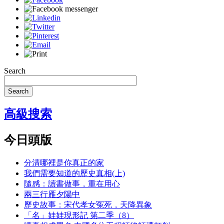
Search
Search
高級搜索
今日頭版
分清哪裡是你真正的家
我們需要知道的歷史真相(上)
隨感：讀書做事，重在用心
兩三行雁夕陽中
歷史故事：宋代孝女冤死，天降異象
「名」娃娃現形記 第二季（8）