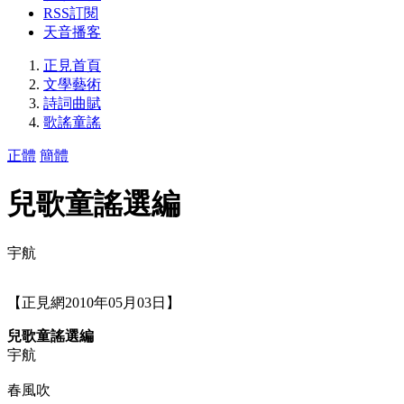
RSS訂閱
天音播客
正見首頁
文學藝術
詩詞曲賦
歌謠童謠
正體
簡體
兒歌童謠選編
宇航
【正見網2010年05月03日】
兒歌童謠選編
宇航
春風吹