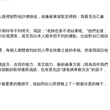
人眼裡卻對他評價很低，就像蘇東坡取笑禪師：我看見自己象
期待等不到明天。我說：“老師也拿不准結果呢。”他們走後，
示欣賞讚美，甚至寫出本人根本想不到的優點。比如對自己個頭
禮，每個人都體會到給別人帶去快樂之後的幸福。然後我採訪他
德提升，在寫作能力、英文能力、藝術修養方面（因為寫作我們
蹟般的取得優異成績，也有原先說“讓爸媽孝敬兒女”的孩子，
中最重要的幾個字，就如同在心田裡種上了一顆最珍貴的種子，