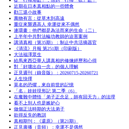
從「打掃浴缸」，悟到「打掃『欲』缸」
近期在日本真相點的一些體會
勸三退小故事
萬物有言：從草木到高遠
重症來襲遇高人 幸運從來不偶然
連環畫：他們都是為法而來的生命（二）
上半年中共對法輪功教師的迫害案例
講清真相（第35期）：制止中共活摘器官
《清流》月報 第251期（印刷版）
大法福澤眾生
給馬來西亞華人講真相的修煉經歷和心得
對「好壞出自一念」的個人理解
正見週刊（錄音版）：20260715-20260721
人生抉擇
莫名的恐懼，來自前世的記憶
「名」娃娃現形記 第二季（6）
在魔難中體悟「弟子正念足，師有回天力」的法理
看不上別人也是嫉妒心
做個正法時期的大法弟子
欲得反失的教訓
真相期刊：《還原》（第21期）
正見廣播（音頻）：幸運不是偶然