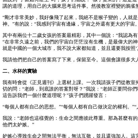
講的道理，用自己的大腦來思考這件事。然後教室裡變的鴉雀
“剛才非常美妙，我好像飛了起來，我絕不是猴子變的，人就是
神。”有的說：“我感到宇宙有邊緣，宇宙之外還有更大的宇宙。
其中有兩位十二歲女孩的答案最精彩，其中一個說：“我認為
“在非常久遠之前，我們的宇宙白茫茫沒有生機，是最偉大的神
就是中國的一個大城市，我不說大家都知道，並且還要我按照‘
我請他們把自己的答案寫了下來，保留至今。這個會讓很多大
二、水杯的實驗
我有時會從《正見週刊》上選材上課。一次我請孩子們從教室
切的問：“老師，到底誰的答案對呀？”我說：“老師正要問你們
這告訴我們一個什麼道理呢？”孩子們踴躍發言：
“每個人都有自己的思想。”“每個人都有自己做決定的權利。”“
我說：“老師也這樣覺的：生命之間應彼此尊重。那為甚麼有的
他們太妒嫉。”
妒嫉心導致生命之間無法平衡，無法互敬，並且還強加人。這