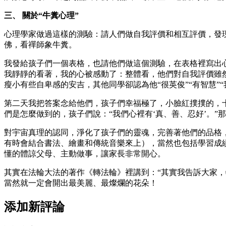
三、 關於“牛糞心理”
心理學家做過這樣的測驗：請人們做自我評價和相互評價，發
佛，看禪師象牛糞。
我發給孩子們一個表格，也請他們做這個測驗，在表格裡寫出
我靜靜的看著，我的心被感動了：整體看，他們對自我評價雖
瘦小有些自卑感的安吉，其他同學卻認為他“很英俊”“有智慧”
第二天我把答案念給他們，孩子們幸福極了，小臉紅撲撲的，
們是怎麼做到的，孩子們說：“我們心裡有‘真、善、忍好’。”
對宇宙真理的認同，淨化了孩子們的靈魂，完善著他們的品格
有時會結合書法、繪畫和傳統音樂來上），當然也包括學習成績
懂的體諒父母、主動做事，讓家長非常開心。
其實在法輪大法的著作《轉法輪》裡講到：“其實我告訴大家
當然就一定會開出最美麗、最燦爛的花朵！
添加新評論