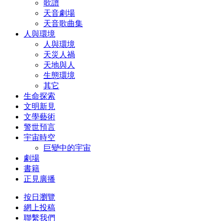
歌譜
天音劇場
天音歌曲集
人與環境
人與環境
天災人禍
天地與人
生態環境
其它
生命探索
文明新見
文學藝術
警世預言
宇宙時空
巨變中的宇宙
劇場
書籍
正見廣播
按日瀏覽
網上投稿
聯繫我們