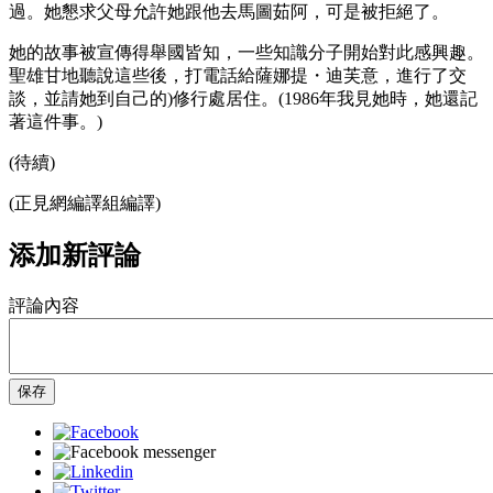
過。她懇求父母允許她跟他去馬圖茹阿，可是被拒絕了。
她的故事被宣傳得舉國皆知，一些知識分子開始對此感興趣。
聖雄甘地聽說這些後，打電話給薩娜提・迪芙意，進行了交
談，並請她到自己的)修行處居住。(1986年我見她時，她還記
著這件事。)
(待續)
(正見網編譯組編譯)
添加新評論
評論內容
保存