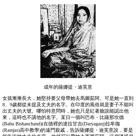
成年的薩娜提・迪芙意
女孩漸漸長大，她堅持要父母帶她去馬圖茹阿。可是她一直到
8、9歲都從未提及丈夫的名字。在印度的風俗就是妻子不能叫
出丈夫的大號。哪怕特意問時，她也只是紅著臉說能認出他
來，這時也不講他的名字。某日一個叫巴布・比薩那坎德
(Babu Bishanchand)(在德裡的達拉甘吉(Daryaganj)拉牟珈
(Ramjas)高中教學)的遠門親戚，告訴薩娜提・迪芙意說，要是