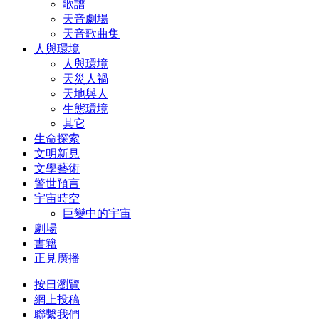
歌譜
天音劇場
天音歌曲集
人與環境
人與環境
天災人禍
天地與人
生態環境
其它
生命探索
文明新見
文學藝術
警世預言
宇宙時空
巨變中的宇宙
劇場
書籍
正見廣播
按日瀏覽
網上投稿
聯繫我們