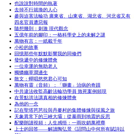
也說說對時間的執著
去掉不行就換的人心
參與迫害法輪功 廣東省、山東省、湖北省、河北省又有
四名官員遭惡報
隨想幾則：刺激 現代觀念
五億年前的腳印：一樁科學史上的未解之謎
萬物有言：一紙載千年
小松的故事
回憶那些年默默影響我的同修們
發快遞中的修煉體會
一位幸運的無助老人
獨憐幽草澗邊生
散文：蟬唱悠悠君心可知
萬物有靈（音頻）：「獅畫」治病的奇蹟
中共違法收監高齡法輪功學員 致死案例頻現
在景點洪法講真相的修煉體會
為他的一念
記在聖塔芭芭拉與丹麥村的集體修煉與採風之旅
天象異常下的三峽大壩：從暴雨到地震的反思
配樂朗讀視頻：人生感悟：一雨吹銷萬裡塵
上士的回答——解讀陶弘景《詔問山中何所有賦詩以