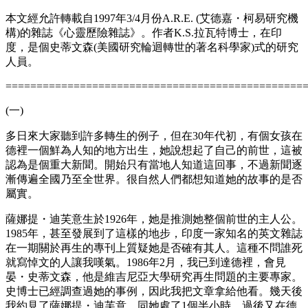
本文經允許轉載自1997年3/4月份A.R.E. (艾德嘉・柯易研究機
構)的雜誌《心靈歷險雜誌》。作者K.S.拉瓦特博士，在印
度，是個史蒂文森(美國研究輪迴轉世的著名科學家)式的研究
人員。
================================================
(一)
多日來大家聽到許多轉生的例子，但在30年代初，有個女孩在
德裡一個鮮為人知的地方出生，她說想起了自己的前世，這被
認為是個重大新聞。開始只有當地人知道這回事，不過新聞逐
漸傳遍全國乃至全世界。很自然人們都想知道她的故事的是否
屬實。
薩娜提・迪芙意生於1926年，她是推測她整個前世的主人公。
1985年，甚至發展到了這樣的地步，印度一家知名的英文雜誌
在一期關於再生的專刊上質疑她是否確有其人。這種不問誰死
就寫悼文的人讓我嘆氣。1986年2月，我已到達德裡，會見
晏・史蒂文森，他是維吉尼亞大學研究再生問題的主要專家。
史博士已經調查過她的事例，因此我把文章拿給他看。幾天後
我約見了薩娜提・迪芙意，同她處了1個半小時。過後又在德