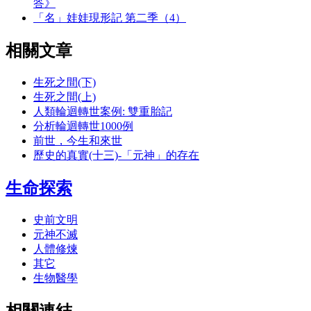
答》
「名」娃娃現形記 第二季（4）
相關文章
生死之間(下)
生死之間(上)
人類輪迴轉世案例: 雙重胎記
分析輪迴轉世1000例
前世，今生和來世
歷史的真實(十三)-「元神」的存在
生命探索
史前文明
元神不滅
人體修煉
其它
生物醫學
相關連結