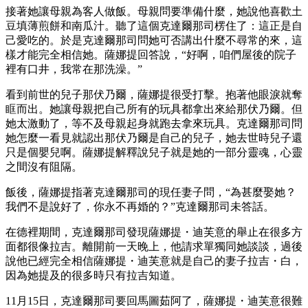
接著她讓母親為客人做飯。母親問要準備什麼，她說他喜歡土
豆填薄煎餅和南瓜汁。聽了這個克達爾那司楞住了：這正是自
己愛吃的。於是克達爾那司問她可否講出什麼不尋常的來，這
樣才能完全相信她。薩娜提回答說，“好啊，咱們屋後的院子
裡有口井，我常在那洗澡。”
看到前世的兒子那伏乃爾，薩娜提很受打擊。抱著他眼淚就奪
眶而出。她讓母親把自己所有的玩具都拿出來給那伏乃爾。但
她太激動了，等不及母親起身就跑去拿來玩具。克達爾那司問
她怎麼一看見就認出那伏乃爾是自己的兒子，她去世時兒子還
只是個嬰兒啊。薩娜提解釋說兒子就是她的一部分靈魂，心靈
之間沒有阻隔。
飯後，薩娜提指著克達爾那司的現任妻子問，“為甚麼娶她？
我們不是說好了，你永不再婚的？”克達爾那司未答話。
在德裡期間，克達爾那司發現薩娜提・迪芙意的舉止在很多方
面都很像拉吉。離開前一天晚上，他請求單獨同她談談，過後
說他已經完全相信薩娜提・迪芙意就是自己的妻子拉吉・白，
因為她提及的很多時只有拉吉知道。
11月15日，克達爾那司要回馬圖茹阿了，薩娜提・迪芙意很難