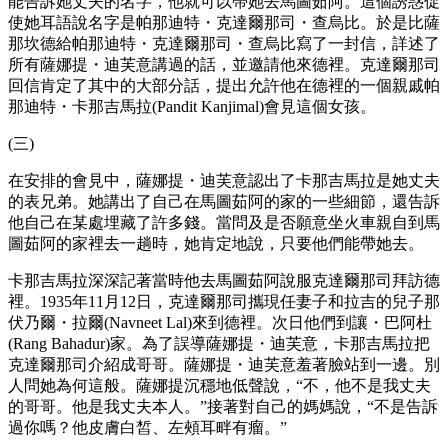
能告訴她丈夫的名字，他就可以帶她去馬圖茹阿。這個誘惑促
使她耳語說名字是帕那迪特・克達爾那司・查烏比。於是比薩
那坎德給帕那迪特・克達爾那司・查烏比寫了一封信，詳述了
所有薩娜提・迪芙意講過的話，並邀請他來德裡。克達爾那司
回信肯定了其中的大部分話，提出允許他在德裡的一個親戚帕
那迪特・卡那吉馬拉(Pandit Kanjimal)會見這個女孩。
(三)
在安排的會見中，薩娜提・迪芙意認出了卡那吉馬拉是她丈夫
的表兄弟。她講出了自己在馬圖茹阿的家的一些細節，還告訴
他自己在某處埋藏了許多錢。當問及是否願意坐火車親自到馬
圖茹阿的家裡去一趟時，她肯定地說，只要他們能帶她去。
卡那吉馬拉深深記著當時他去馬圖茹阿說服克達爾那司拜訪德
裡。1935年11月12日，克達爾那司攜現任妻子和拉吉的兒子那
伏乃爾・拉爾(Navneet Lal)來到德裡。次日他們到讓・巴阿杜
(Rang Bahadur)家。為了誤導薩娜提・迪芙意，卡那吉馬拉把
克達爾那司介紹成哥哥。薩娜提・迪芙意羞著臉站到一邊。別
人問她為何這般。薩娜提沉穩地低聲說，“不，他不是我丈夫
的哥哥。他是我丈夫本人。”接著對自己的媽媽說，“不是告訴
過你嗎？他皮膚白皙、左頰耳畔有瘤。”