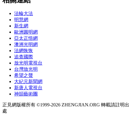
法輪大法
明慧網
新生網
歐洲圓明網
亞太正悟網
澳洲光明網
法網恢恢
追查國際
放光明電視台
台灣放光明
希望之聲
大紀元新聞網
新唐人電視台
神韻藝術團
正見網版權所有 ©1999-2026 ZHENGJIAN.ORG 轉載請註明出
處