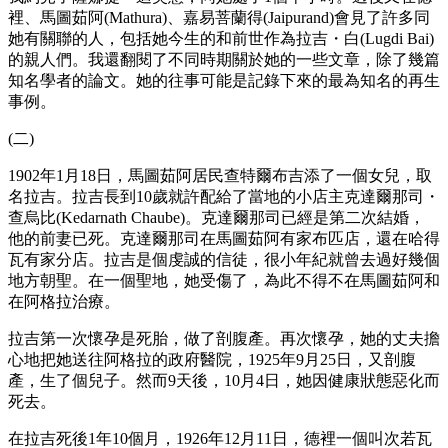
裡、馬圖茹阿(Mathura)、嘉易菩蘭得(Jaipurand)會見了許多同
她有關聯的人，包括她今生的和前世作為拉吉・白(Lugdi Bai)
的親人們。我還翻閱了不同時期關於她的一些文章，除了幾篇
知名學者的論文。她的往事可能是記錄下來的最為知名的再生
事例。
(二)
1902年1月18日，馬圖茹阿居民查特爾布吉添了一個女兒，取
名拉吉。拉吉長到10歲就許配給了當地的小店主克達爾那司・
查烏比(Kedarnath Chaube)。克達爾那司已經是第二次結婚，
他的前妻已死。克達爾那司在馬圖茹阿有家布匹店，還在哈得
瓦有家分店。拉吉是個虔誠的信徒，很小年紀就曾去過好幾個
地方朝聖。在一個聖地，她受傷了，為此不得不在馬圖茹阿和
在阿格拉治療。
拉吉第一次懷孕是死胎，做了剖腹產。再次懷孕，她的丈夫擔
心地把她送往阿格拉的政府醫院，1925年9月25日，又剖腹
產，生了個兒子。然而9天後，10月4日，她因健康狀態惡化而
死去。
在拉吉死後1年10個月，1926年12月11日，德裡一個叫次若瓦