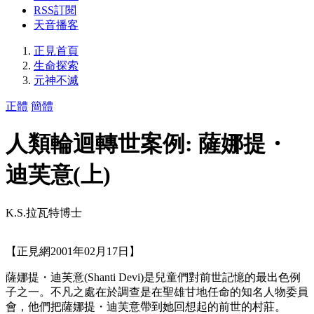
RSS訂閱
天音播客
正見首頁
生命探索
元神不滅
正體
簡體
人類輪迴轉世案例: 薩娜提・
迪芙意(上)
K.S.拉瓦特博士
【正見網2001年02月17日】
薩娜提・迪芙意(Shanti Devi)是兒童們對前世記憶的最出色例
子之一。不凡之處在於調查是在聖雄甘地任命的知名人物委員
會，他們把薩娜提・迪芙意帶到她回想起的前世的村莊。