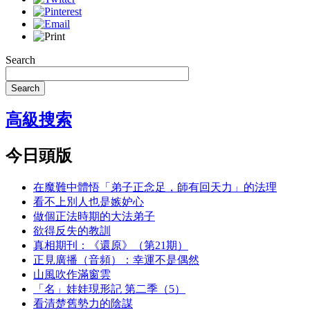
Search
Search
高級搜索
今日頭版
在魔難中體悟「弟子正念足，師有回天力」的法理
看不上別人也是嫉妒心
做個正法時期的大法弟子
欲得反失的教訓
真相期刊：《還原》（第21期）
正見廣播（音頻）：幸運不是偶然
山風吹作滿窗雲
「名」娃娃現形記 第二季（5）
看清楚舊勢力的陰謀