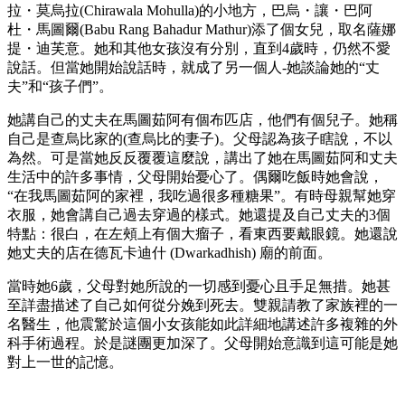
拉・莫烏拉(Chirawala Mohulla)的小地方，巴烏・讓・巴阿
杜・馬圖爾(Babu Rang Bahadur Mathur)添了個女兒，取名薩娜
提・迪芙意。她和其他女孩沒有分別，直到4歲時，仍然不愛
說話。但當她開始說話時，就成了另一個人-她談論她的“丈
夫”和“孩子們”。
她講自己的丈夫在馬圖茹阿有個布匹店，他們有個兒子。她稱
自己是查烏比家的(查烏比的妻子)。父母認為孩子瞎說，不以
為然。可是當她反反覆覆這麼說，講出了她在馬圖茹阿和丈夫
生活中的許多事情，父母開始憂心了。偶爾吃飯時她會說，
“在我馬圖茹阿的家裡，我吃過很多種糖果”。有時母親幫她穿
衣服，她會講自己過去穿過的樣式。她還提及自己丈夫的3個
特點：很白，在左頰上有個大瘤子，看東西要戴眼鏡。她還說
她丈夫的店在德瓦卡迪什 (Dwarkadhish) 廟的前面。
當時她6歲，父母對她所說的一切感到憂心且手足無措。她甚
至詳盡描述了自己如何從分娩到死去。雙親請教了家族裡的一
名醫生，他震驚於這個小女孩能如此詳細地講述許多複雜的外
科手術過程。於是謎團更加深了。父母開始意識到這可能是她
對上一世的記憶。