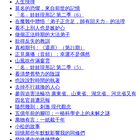
人生抉擇
莫名的恐懼，來自前世的記憶
「名」娃娃現形記 第二季（6）
在魔難中體悟「弟子正念足，師有回天力」的法理
看不上別人也是嫉妒心
做個正法時期的大法弟子
欲得反失的教訓
真相期刊：《還原》（第21期）
正見廣播（音頻）：幸運不是偶然
山風吹作滿窗雲
「名」娃娃現形記 第二季（5）
看清楚舊勢力的陰謀
也說說對時間的執著
去掉不行就換的人心
參與迫害法輪功 廣東省、山東省、湖北省、河北省又有
四名官員遭惡報
隨想幾則：刺激 現代觀念
五億年前的腳印：一樁科學史上的未解之謎
萬物有言：一紙載千年
小松的故事
回憶那些年默默影響我的同修們
發快遞中的修煉體會