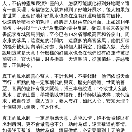
人，不信神靈和褻瀆神靈的人，怎麼可能讓他得到好地呢？還
有一個天理，有福德之人就算得到了好地好風水，後人如果危
害世間，這個好地和好風水也會在沒有終運時被提前破掉。
快速將所積福分消耗掉，終將是人財兩空的局面。正如2014年
前後，中共以“十八大”為開端的集中反腐。從四川省原省委副
書記李春城落馬開始，至今已有19名省部級高官和谷俊山、周
永康的落馬，這麼短的時間內，這麼多的高官落馬，他們所積
的福分被短期內消耗殆盡，落得個人財兩空，鋃鐺入獄。充分
說明這就是天意！什麼樣的好風水也會在他們沒有終運時被提
前破掉。官大折福，財多損壽，天道昭昭，從無偏斜，善惡報
應，正當時令。
真正的風水師善心幫人，不計名利，不要錢財，他們依照天命
而行，所點的地一定和朝代的興衰、歷史的變遷、世間的善
惡、官員的忠奸有很大關係，張三丰曾說過：“今汝世人妄談
風水，冒瀆山靈，舉親骸以求福祿，對時師以論殃祥，或代搜
求，或自尋覓，賺人貨財，要人夸好，如此人心，安知天理？
十個堪輿九個窮，何足怪也。
真正的風水師，一定是順應天意，通曉民情，絕不會被錢財和
名利所困。更不會做善惡不分，助紂為虐，逆天叛道的事情。
如果逆天叛道、助紂為虐、壞事做絕，必定要遭到上天的懲