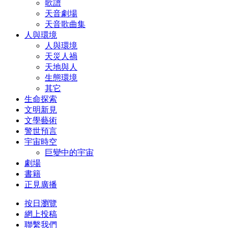
歌譜
天音劇場
天音歌曲集
人與環境
人與環境
天災人禍
天地與人
生態環境
其它
生命探索
文明新見
文學藝術
警世預言
宇宙時空
巨變中的宇宙
劇場
書籍
正見廣播
按日瀏覽
網上投稿
聯繫我們