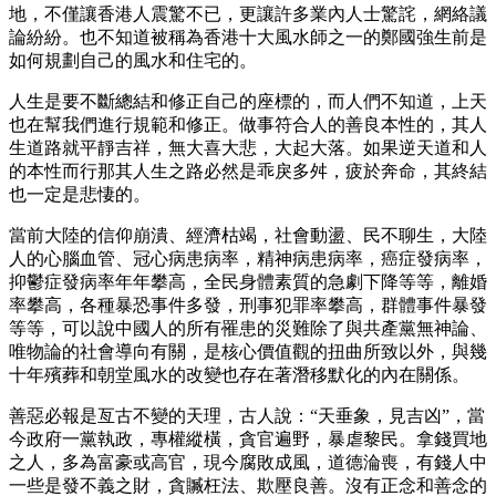
地，不僅讓香港人震驚不已，更讓許多業內人士驚詫，網絡議
論紛紛。也不知道被稱為香港十大風水師之一的鄭國強生前是
如何規劃自己的風水和住宅的。
人生是要不斷總結和修正自己的座標的，而人們不知道，上天
也在幫我們進行規範和修正。做事符合人的善良本性的，其人
生道路就平靜吉祥，無大喜大悲，大起大落。如果逆天道和人
的本性而行那其人生之路必然是乖戾多舛，疲於奔命，其終結
也一定是悲悽的。
當前大陸的信仰崩潰、經濟枯竭，社會動盪、民不聊生，大陸
人的心腦血管、冠心病患病率，精神病患病率，癌症發病率，
抑鬱症發病率年年攀高，全民身體素質的急劇下降等等，離婚
率攀高，各種暴恐事件多發，刑事犯罪率攀高，群體事件暴發
等等，可以說中國人的所有罹患的災難除了與共產黨無神論、
唯物論的社會導向有關，是核心價值觀的扭曲所致以外，與幾
十年殯葬和朝堂風水的改變也存在著潛移默化的內在關係。
善惡必報是亙古不變的天理，古人說：“天垂象，見吉凶”，當
今政府一黨執政，專權縱橫，貪官遍野，暴虐黎民。拿錢買地
之人，多為富豪或高官，現今腐敗成風，道德淪喪，有錢人中
一些是發不義之財，貪贓枉法、欺壓良善。沒有正念和善念的