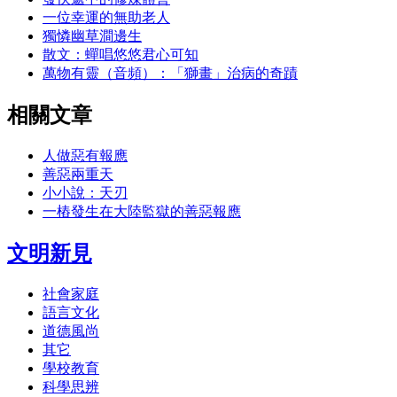
一位幸運的無助老人
獨憐幽草澗邊生
散文：蟬唱悠悠君心可知
萬物有靈（音頻）：「獅畫」治病的奇蹟
相關文章
人做惡有報應
善惡兩重天
小小說：天刃
一樁發生在大陸監獄的善惡報應
文明新見
社會家庭
語言文化
道德風尚
其它
學校教育
科學思辨