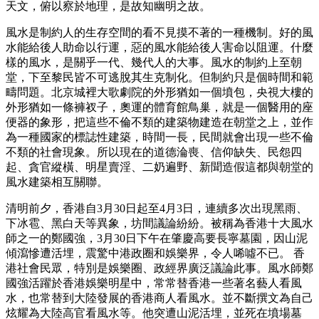
天文，俯以察於地理，是故知幽明之故。
風水是制約人的生存空間的看不見摸不著的一種機制。好的風
水能給後人助命以行運，惡的風水能給後人害命以阻運。什麼
樣的風水，是關乎一代、幾代人的大事。風水的制約上至朝
堂，下至黎民皆不可逃脫其生克制化。但制約只是個時間和範
疇問題。北京城裡大歌劇院的外形猶如一個墳包，央視大樓的
外形猶如一條褲衩子，奧運的體育館鳥巢，就是一個醫用的座
便器的象形，把這些不倫不類的建築物建造在朝堂之上，並作
為一種國家的標誌性建築，時間一長，民間就會出現一些不倫
不類的社會現象。所以現在的道德淪喪、信仰缺失、民怨四
起、貪官縱橫、明星賣淫、二奶遍野、新聞造假這都與朝堂的
風水建築相互關聯。
清明前夕，香港自3月30日起至4月3日，連續多次出現黑雨、
下冰雹、黑白天等異象，坊間議論紛紛。被稱為香港十大風水
師之一的鄭國強，3月30日下午在肇慶高要長寧墓園，因山泥
傾瀉慘遭活埋，震驚中港政圈和娛樂界，令人唏噓不已。 香
港社會民眾，特別是娛樂圈、政經界廣泛議論此事。風水師鄭
國強活躍於香港娛樂明星中，常常替香港一些著名藝人看風
水，也常替到大陸發展的香港商人看風水。並不斷撰文為自己
炫耀為大陸高官看風水等。他突遭山泥活埋，並死在墳場墓