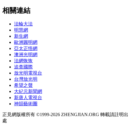
相關連結
法輪大法
明慧網
新生網
歐洲圓明網
亞太正悟網
澳洲光明網
法網恢恢
追查國際
放光明電視台
台灣放光明
希望之聲
大紀元新聞網
新唐人電視台
神韻藝術團
正見網版權所有 ©1999-2026 ZHENGJIAN.ORG 轉載請註明出
處