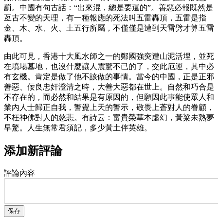
罰。中國有句古話：“出來混，總是要還的”。善惡必報既然是
亙古不變的天理，有一種報應的死法叫五雷轟頂，五雷是指
金、木、水、火、土五行所屬，不僅僅是遭到天雷劈才算五雷
轟頂。
由此可見，香港十大風水師之一的鄭國強突遭山泥活埋，並死
在墳場墓地，也沒什麼讓人震驚不已的了，交此厄運，其中必
有玄機。肯定是做了他不該做的事情。當今的中國，正是正邪
善惡、佞良忠奸澄清之時，大善大惡都在世上。自然和巧合是
不存在的，而必然和結果是有原因的，但願因此事能使眾人和
業內人士歸正自我，警覺上天的警示，敬畏上蒼對人的眷顧，
不枉神佛對人的慈悲。有詩云：富貴榮華本虛幻，黃粱未熟夢
早驚。人生無常君須記，多少黃土伴英雄。
添加新評論
評論內容
保存