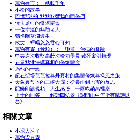
萬物有言：一紙載千年
小松的故事
回憶那些年默默影響我的同修們
發快遞中的修煉體會
一位幸運的無助老人
獨憐幽草澗邊生
散文：蟬唱悠悠君心可知
萬物有靈（音頻）：「獅畫」治病的奇蹟
中共違法收監高齡法輪功學員 致死案例頻現
在景點洪法講真相的修煉體會
為他的一念
記在聖塔芭芭拉與丹麥村的集體修煉與採風之旅
天象異常下的三峽大壩：從暴雨到地震的反思
配樂朗讀視頻：人生感悟：一雨吹銷萬裡塵
上士的回答——解讀陶弘景《詔問山中何所有賦詩以
答》
相關文章
小泥人活了
萬物皆有靈