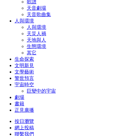
歌譜
天音劇場
天音歌曲集
人與環境
人與環境
天災人禍
天地與人
生態環境
其它
生命探索
文明新見
文學藝術
警世預言
宇宙時空
巨變中的宇宙
劇場
書籍
正見廣播
按日瀏覽
網上投稿
聯繫我們