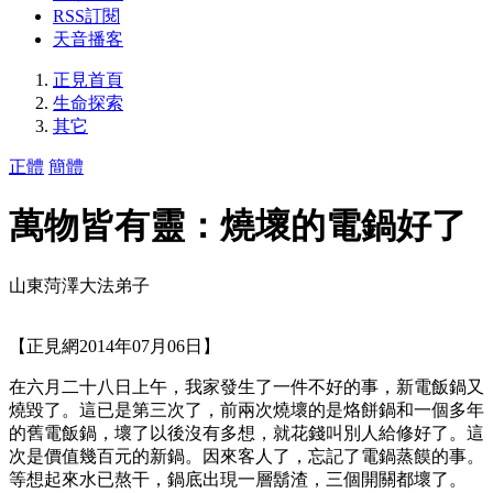
RSS訂閱
天音播客
正見首頁
生命探索
其它
正體
簡體
萬物皆有靈：燒壞的電鍋好了
山東菏澤大法弟子
【正見網2014年07月06日】
在六月二十八日上午，我家發生了一件不好的事，新電飯鍋又
燒毀了。這已是第三次了，前兩次燒壞的是烙餅鍋和一個多年
的舊電飯鍋，壞了以後沒有多想，就花錢叫別人給修好了。這
次是價值幾百元的新鍋。因來客人了，忘記了電鍋蒸饃的事。
等想起來水已熬干，鍋底出現一層鬍渣，三個開關都壞了。