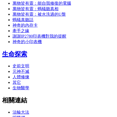
萬物皆有靈：能自我修復的電腦
萬物皆有靈：螞蟻聽真相
萬物皆有靈：被水洗過的U盤
螞蟻真聽話
神奇的內存卡
牽手之緣
謝謝IP2780印表機對我的提醒
神奇的小印表機
生命探索
史前文明
元神不滅
人體修煉
其它
生物醫學
相關連結
法輪大法