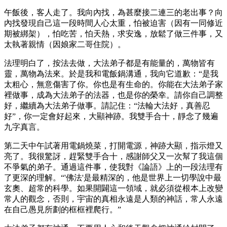
午飯後，客人走了。我向內找，為甚麼接二連三的老出事？向
內找發現自己這一段時間人心太重，怕被迫害（因有一同修近
期被綁架），怕吃苦，怕天熱，求安逸，放鬆了做三件事，又
太執著親情（因娘家二哥住院）。
法理明白了，按法去做，大法弟子都是有能量的，萬物皆有
靈，萬物為法來。於是我和電飯鍋溝通，我向它道歉：“是我
太粗心，無意傷害了你。你也是有生命的。你能在大法弟子家
裡做事，成為大法弟子的法器，也是你的榮幸。請你自己調整
好，繼續為大法弟子做事。請記住：“法輪大法好，真善忍
好”，你一定會好起來，大顯神跡。我雙手合十，靜念了幾遍
九字真言。
第二天中午試著用電鍋燒菜，打開電源，神跡大顯，指示燈又
亮了。我很驚訝，趕緊雙手合十，感謝師父又一次幫了我這個
不爭氣的弟子。通過這件事，使我對《論語》上的一段法理有
了更深的理解。“'佛法'是最精深的，他是世界上一切學說中最
玄奧、超常的科學。如果開闢這一領域，就必須從根本上改變
常人的觀念，否則，宇宙的真相永遠是人類的神話，常人永遠
在自己愚見所劃的框框裡爬行。”