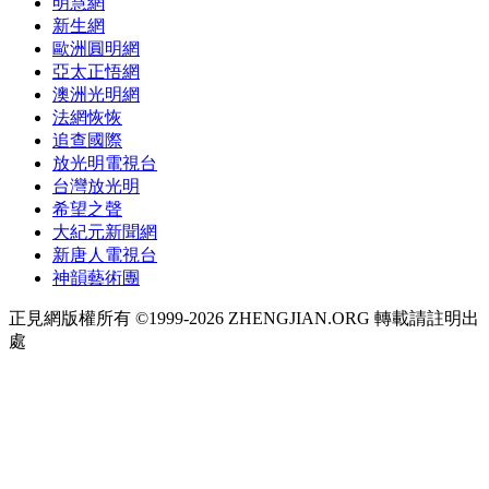
明慧網
新生網
歐洲圓明網
亞太正悟網
澳洲光明網
法網恢恢
追查國際
放光明電視台
台灣放光明
希望之聲
大紀元新聞網
新唐人電視台
神韻藝術團
正見網版權所有 ©1999-2026 ZHENGJIAN.ORG 轉載請註明出
處