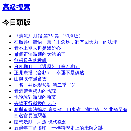
高級搜索
今日頭版
《清流》月報 第251期（印刷版）
在魔難中體悟「弟子正念足，師有回天力」的法理
看不上別人也是嫉妒心
做個正法時期的大法弟子
欲得反失的教訓
真相期刊：《還原》（第21期）
正見廣播（音頻）：幸運不是偶然
山風吹作滿窗雲
「名」娃娃現形記 第二季（5）
看清楚舊勢力的陰謀
也說說對時間的執著
去掉不行就換的人心
參與迫害法輪功 廣東省、山東省、湖北省、河北省又有
四名官員遭惡報
隨想幾則：刺激 現代觀念
五億年前的腳印：一樁科學史上的未解之謎