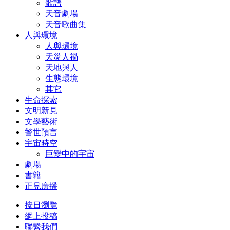
歌譜
天音劇場
天音歌曲集
人與環境
人與環境
天災人禍
天地與人
生態環境
其它
生命探索
文明新見
文學藝術
警世預言
宇宙時空
巨變中的宇宙
劇場
書籍
正見廣播
按日瀏覽
網上投稿
聯繫我們