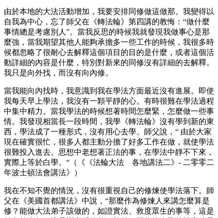
由於本地的大法活動增加，我要安排同修做這做那。我變得以
自我為中心，忘了師父在《轉法輪》第四講的教悔：“做什麼
事情總是考慮別人”。當我反思的時候我就發現我做事心是那
麼強，當我期望其他人能夠承擔多一些工作的時候，我很多時
候都忽略了很耐心去解釋這個項目的目的是什麼，或者這個活
動詳細的內容是什麼，特別對新來的同修沒有詳細的去解釋。
我只是向外找，而沒有向內修。
當我能向內找時，我意識到我在學法方面最近沒有進展。即使
我每天早上學法，我沒有一顆平靜的心。有時很難在學法過程
中集中精力。當我學法的時候想著時間怎麼緊，怎麼做一些事
情。我發現相當長一段時間，我學《轉法輪》沒有學到新的東
西，學法成了一種形式，沒有用心去學。師父說，“ 由於大家
現在確實很忙，很多人都主動分擔了好多工作在做，就使學法
很難投入進去。思想中老想著正法的事，在學法中靜不下來，
實際上等於白學。“（《《法輪大法 各地講法二》- 二零零二
年波士頓法會講法》）
我在不知不覺的情況，沒有很重視自己的修煉使學法落下。師
父在《美國首都講法》中說，“那麼作為修煉人來講怎麼算是
修？能做大法弟子該做的，如證實法、救度眾生的事等，這是