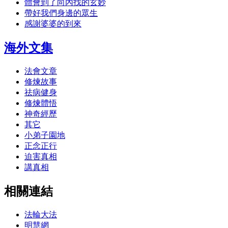
體會到了向內找的玄妙
帶好我們身邊的眾生
感謝婆婆的到來
海外文集
法會文章
修煉故事
祛病健身
修煉體悟
神奇經歷
其它
小弟子園地
正念正行
迫害真相
講真相
相關連結
法輪大法
明慧網