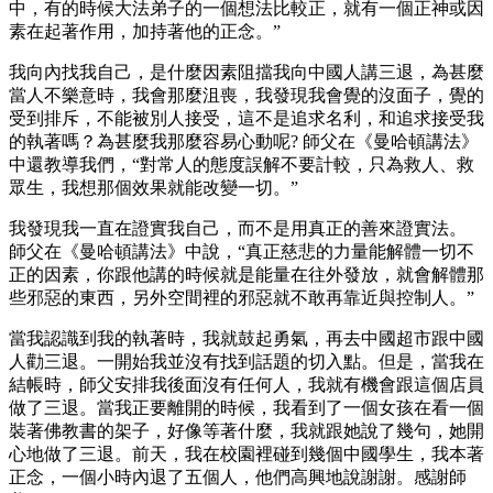
中，有的時候大法弟子的一個想法比較正，就有一個正神或因
素在起著作用，加持著他的正念。”
我向內找我自己，是什麼因素阻擋我向中國人講三退，為甚麼
當人不樂意時，我會那麼沮喪，我發現我會覺的沒面子，覺的
受到排斥，不能被別人接受，這不是追求名利，和追求接受我
的執著嗎？為甚麼我那麼容易心動呢? 師父在《曼哈頓講法》
中還教導我們，“對常人的態度誤解不要計較，只為救人、救
眾生，我想那個效果就能改變一切。”
我發現我一直在證實我自己，而不是用真正的善來證實法。
師父在《曼哈頓講法》中說，“真正慈悲的力量能解體一切不
正的因素，你跟他講的時候就是能量在往外發放，就會解體那
些邪惡的東西，另外空間裡的邪惡就不敢再靠近與控制人。”
當我認識到我的執著時，我就鼓起勇氣，再去中國超市跟中國
人勸三退。一開始我並沒有找到話題的切入點。但是，當我在
結帳時，師父安排我後面沒有任何人，我就有機會跟這個店員
做了三退。當我正要離開的時候，我看到了一個女孩在看一個
裝著佛教書的架子，好像等著什麼，我就跟她說了幾句，她開
心地做了三退。前天，我在校園裡碰到幾個中國學生，我本著
正念，一個小時內退了五個人，他們高興地說謝謝。感謝師