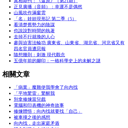
真相期刊：《還原》（第21期）
正見廣播（音頻）：幸運不是偶然
山風吹作滿窗雲
「名」娃娃現形記 第二季（5）
看清楚舊勢力的陰謀
也說說對時間的執著
去掉不行就換的人心
參與迫害法輪功 廣東省、山東省、湖北省、河北省又有
四名官員遭惡報
隨想幾則：刺激 現代觀念
五億年前的腳印：一樁科學史上的未解之謎
相關文章
「病業」魔難使我學會了向內找
「平地驚雷」驚醒我
別拿修煉當兒戲
電腦和印表機的神奇故事
修煉體悟：向內找就要找「自己」
被車撞之後的感想
向內找，走出家庭矛盾