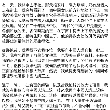
有一天，我開車去學校。那天很安靜，陽光燦爛，只有幾個人
走在街上。我突然看到了一個中國女孩前方的地陷了下去，當
我按著我的方向盤，想檢查它是否是真的時，我意識到這是在
提醒我，我應該向中國人講真相，勸三退。因為他們正處在危
險境地。師父在二十年講法中說：“現代的中國人都是歷史上
各個民族的王、各個時期的王，在宇宙中從天上下來的層次很
高的那些王，都轉生到中國去了。他的得救會使他所代表的背
後那些無量無計的眾生得救。”
從那以後，我覺得不管我多忙，我要向中國人講真相、勸三
退。我在包裡除了放著英文傳單，也帶著三退的資料。有時候
我的正念很強，我可以走到一個中國人面前，問他有沒有聽過
三退，然後我就跟他講，幾句話便答應了起個化名退出。這種
正面的經驗給我很大鼓舞，然後，我就從更有經驗的中國同修
那裡學怎麼跟中國人講三退。
過了一陣，一些負面的經驗，以及當我忙於其他大法項目，我
就沒有那個心向中國人講三退，後來我再向中國人講三退時，
我發現缺少了勇氣和正念。這時，他們報以異樣的眼光。從那
以後，我開始不願向中國人講三退。 在《大法弟子必須學
法》裡，師父說到：“這主流社會咋做啊，不會做啊，到好的