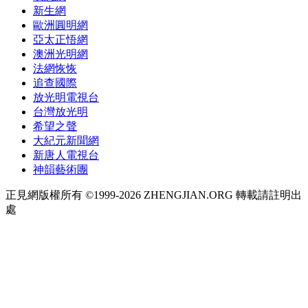
新生網
歐洲圓明網
亞太正悟網
澳洲光明網
法網恢恢
追查國際
放光明電視台
台灣放光明
希望之聲
大紀元新聞網
新唐人電視台
神韻藝術團
正見網版權所有 ©1999-2026 ZHENGJIAN.ORG 轉載請註明出
處