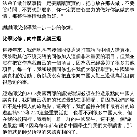
法弟子做什麼事情一定要踏踏實實的，把心放在那去做，不要
管時間，不要想那麼多。你一定要盡心盡力的做好你該做的事
情，那整件事情就會做好。”
謝謝師父指導我一步一步的修煉。
比學比修，向中國人講三退
這幾年來，我們地區有幾個同修通過打電話向中國人講真相。
我鼓勵其他不說英語的同修加入這個非常重要的項目，但我並
沒有把它作為我自己的一個項目，因為我已經參與了很多其他
項目。每一年，我和幾個同修也在我們大學裡舉辦向中國學生
講真相的活動，所以我沒有把直接向中國人勸三退做為我目前
很急迫的事。
經過師父的2013美國西部的講法強調必須在旅遊景點向中國人
講真相，我問自己我們的旅遊景點在哪裡呢，是因為我們的城
市不是中國人的旅遊點，這幾年，我們堅持在我市最有名的旅
遊點搞5.13和7.20這些重要活動，也看不到很多中國人來。但
在我的校園裡，我看到一群一群的中國學生。這不是一個“旅
遊景點”嗎？因為每年都有很多中國學生到我們大學讀書，那
他們就是師父所說的來聽真相的了。