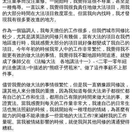
太注重事而沒注重修。一開始時，我覺得這很不尊重，甚至是
一種侮辱。一直以來，我覺得我很負責任地做大法項目，用我
的大部分時間在大法項目救度眾生。但當我向內找時，我才發
現我有很多要改進的地方。
作為一個協調人，我每天擔任的工作很多，但我們城市同修比
較少，尤其是講英語的同修只有幾個，當有大法的項目在我們
地區進行時，我就感覺大部分的項目就好像都變成了我自己的
項目。今年年初的時候我常人中的工作非常繁忙，我覺得我不
能更有效的做大法的事情。我覺得我不斷地跟時間追逐。就變
成了像師父在 《法輪大法 各地講法十一》- <二零一零年紐
約法會講法>中描述的“熊瞎子劈苞米”。做了這件事顧不上那
件事。
儘管我覺的做大法的事情很繁忙，但是我一直猶豫跟同修說，
讓其他人來分擔我的重擔，因為我知道每個大法弟子都很忙都
有自己的工作和生活，都用自己有限的時間來做大法的事、來
證實法。當我感覺到每天的工作量非常大，我連自己的日常生
活也無法照顧的時候，我就開始有一種埋怨的情緒，為甚麼有
能力的同修不能承擔多一些當地的大法工作?來減輕我的工作
量呢。當我被情緒影響的時候，就使我與其他同修的溝通變得
糟糕。