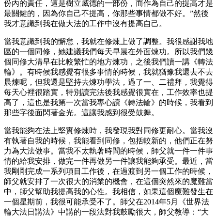
份內的責任，這是樹立威德的一部份，而作為自己的提高才是
最關鍵的，因為你自己不提高，你那些事情都做不好。”然後
我才意識到我在做大法的工作中沒有提高自己。
當我意識到我的懈怠，我就在修煉上做了調整。我很感謝我地
區的一個同修，她建議我們每天早晨在外面煉功。所以我們幾
個同修大清早在比較繁忙的地方煉功，之後我們讀一講《轉法
輪》。有時候我感覺有很多事情的時候，我就猶豫我還去不去
晨煉呢，但我還是堅持去煉功學法，過了一、二禮拜，我覺得
每天心裡很踏實，特別讀完法後我感覺很實在，工作效率也提
高了，這也是我第一次當我專心讀《轉法輪》的時候，我看到
那些字後面閃著金光。這讓我感到很受鼓舞。
當我能夠在法上堅實修煉時，我發現我對同修更耐心。當我沒
有執著自我的時候，我能看到同修，包括較新的，他們正在努
力為大法做事。當我不太執著時間的時候，師父就一件一件事
情的給我安排，做完一件再做另一件讓我能夠承受。最近，當
我剛剛完成一系列項​​目工作後，在過渡到另一個工作的時候，
師父就安排了一次很大的消業的機會，在這個突然來的魔難當
中，師父幫助我提高我的心性。我相信，如果這個魔難發生在
一個星期前，我很可能承受不了。師父在2014年5月《世界法
輪大法日講法》中講的一段法對我鼓勵很大，師父教導：“大