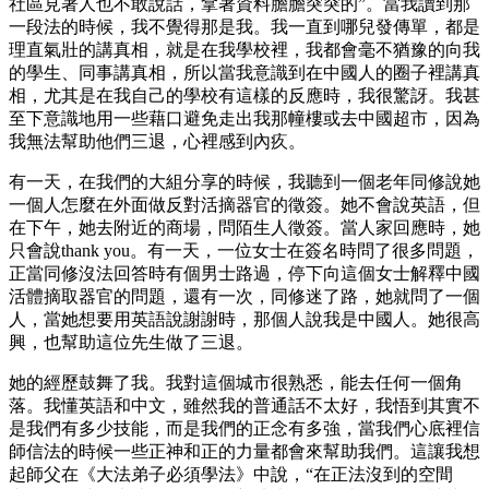
社區見著人也不敢說話，拿著資料膽膽突突的”。當我讀到那
一段法的時候，我不覺得那是我。我一直到哪兒發傳單，都是
理直氣壯的講真相，就是在我學校裡，我都會毫不猶豫的向我
的學生、同事講真相，所以當我意識到在中國人的圈子裡講真
相，尤其是在我自己的學校有這樣的反應時，我很驚訝。我甚
至下意識地用一些藉口避免走出我那幢樓或去中國超市，因為
我無法幫助他們三退，心裡感到內疚。
有一天，在我們的大組分享的時候，我聽到一個老年同修說她
一個人怎麼在外面做反對活摘器官的徵簽。她不會說英語，但
在下午，她去附近的商場，問陌生人徵簽。當人家回應時，她
只會說thank you。有一天，一位女士在簽名時問了很多問題，
正當同修沒法回答時有個男士路過，停下向這個女士解釋中國
活體摘取器官的問題，還有一次，同修迷了路，她就問了一個
人，當她想要用英語說謝謝時，那個人說我是中國人。她很高
興，也幫助這位先生做了三退。
她的經歷鼓舞了我。我對這個城市很熟悉，能去任何一個角
落。我懂英語和中文，雖然我的普通話不太好，我悟到其實不
是我們有多少技能，而是我們的正念有多強，當我們心底裡信
師信法的時候一些正神和正的力量都會來幫助我們。這讓我想
起師父在《大法弟子必須學法》中說，“在正法沒到的空間