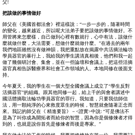
父!
把該做的事情做好
師父在《美國首都法會》裡這樣說：“一步一步的，隨著時間
的變化，越來越近，所以呢大法弟子要把該做的事情做好。不
用管將來怎麼樣，自己做到心裡有數就行，心中有法，該做什
麼就做什麼，大法需要，想做什麼就做什麼。”在過去的兩年
我們地區雖然沒有做神韻，我把重點放在揭露中共活摘法輪功
學員器官的暴行上，我給我的學生講清真相後，他們和我一起
做了幾個研討會、集會，並在一些論壇和會議上，把這些活摘
器官真相告訴醫療界和社會工作領域的人。本地同修在後面支
持。
今年夏天，我的學生在一個大型全國會議上成立了“學生反對
活摘器官”的組織。跟其他同修一起，給上千的與會者講述中
國活體摘取法輪功學員器官的罪行。我知道，只要我信師信
法，用一顆純淨的心來救度眾生的時候，智慧就會隨著正念而
來。我記的師父在《 精進要旨》－<證實>中說: “可是佛法不
是為了叫你成為開拓者而給你的智慧，因為你是個修煉者才得
到的，也就是說你首先是修煉者而後是專家。”