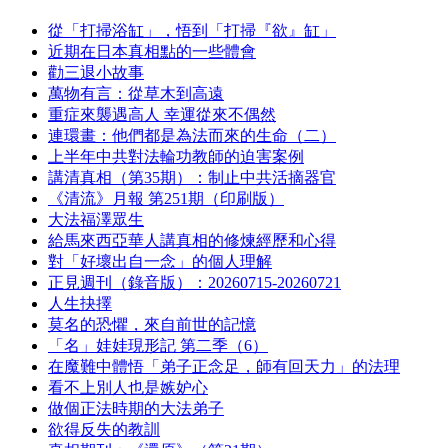
從「打掃浴缸」，悟到「打掃『欲』缸」
近期在日本真相點的一些體會
勸三退小故事
萬物有言：從草木到高遠
重症來襲遇高人 幸運從來不偶然
連環畫：他們都是為法而來的生命（二）
上半年中共對法輪功教師的迫害案例
講清真相（第35期）：制止中共活摘器官
《清流》月報 第251期（印刷版）
大法福澤眾生
給馬來西亞華人講真相的修煉經歷和心得
對「好壞出自一念」的個人理解
正見週刊（錄音版）：20260715-20260721
人生抉擇
莫名的恐懼，來自前世的記憶
「名」娃娃現形記 第二季（6）
在魔難中體悟「弟子正念足，師有回天力」的法理
看不上別人也是嫉妒心
做個正法時期的大法弟子
欲得反失的教訓