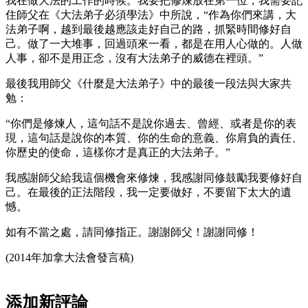
我在做大法的工作的時候。我要把修煉放在第一位，我需要記
住師父在《大法弟子必須學法》中所說，“作為你們來講，大
法弟子啊，越到最後越應該走好自己的路，抓緊時間修好自
己。做了一大堆事，回過頭來一看，都是在用人心做的。人做
人事，卻不是用正念，沒有大法弟子的威德在裡頭。”
最後我用師父《什麼是大法弟子》中的最後一段法與大家共
勉：
“你們是修煉人，這句話不是說你過去、曾經、或者是你的表
現，這句話是說你的本質、你的生命的意義、你肩負的責任、
你歷史的使命，這樣你才是真正的大法弟子。”
我感謝師父給我這個機會來修煉，我感謝同修鼓勵我要修好自
己。在最後的正法階段，我一定要做好，不要留下太大的遺
憾。
如有不當之處，請同修指正。謝謝師父！謝謝同修！
(2014年加拿大法會發言稿)
添加新評論