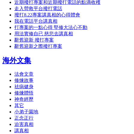
近期撥打專案和近期撥打電話的點滴收穫
走入營救平台撥打電話
撥打8.22專案講真相的心得體會
我在電話平台講真相
打專案的一點心得 堅修大法心不動
用法實修自已 慈悲去講真相
辭舊迎新 撥打專案
辭舊迎新之際撥打專案
海外文集
法會文章
修煉故事
祛病健身
修煉體悟
神奇經歷
其它
小弟子園地
正念正行
迫害真相
講真相