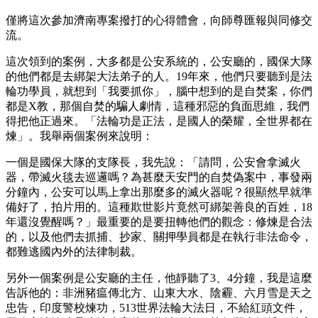
僅將這次參加濟南專案撥打的心得體會，向師尊匯報與同修交
流。
這次領到的案例，大多都是公安系統的，公安廳的，國保大隊
的他們都是去綁架大法弟子的人。19年來，他們只要聽到是法
輪功學員，就想到「我要抓你」，腦中想到的是自焚案，你們
都是X教，那個自焚的騙人劇情，這種邪惡的負面思維，我們
得把他正過來。「法輪功是正法，是國人的榮耀，全世界都在
煉」。我舉兩個案例來說明：
一個是國保大隊的支隊長，我先說：「請問，公安會拿滅火
器，帶滅火毯去巡邏嗎？為甚麼天安門的自焚偽案中，事發兩
分鐘內，公安可以馬上拿出那麼多的滅火器呢？很顯然早就準
備好了，拍片用的。這種欺世影片竟然可綁架善良的百姓，18
年還沒覺醒嗎？」最重要的是要扭轉他們的觀念：修煉是合法
的，以及他們去抓捕、抄家、關押學員都是在執行非法命令，
都難逃國內外的法律制裁。
另外一個案例是公安廳的主任，他靜聽了3、4分鐘，我是這麼
告訴他的：非洲豬瘟傳北方、山東大水、陰霾、六月雪是天之
忠告，印度警校煉功，513世界法輪大法日，不給紅頭文件，