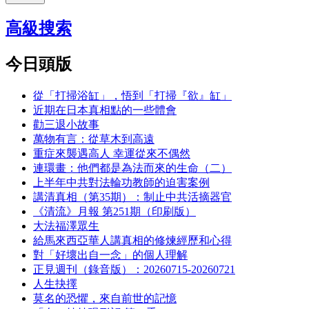
高級搜索
今日頭版
從「打掃浴缸」，悟到「打掃『欲』缸」
近期在日本真相點的一些體會
勸三退小故事
萬物有言：從草木到高遠
重症來襲遇高人 幸運從來不偶然
連環畫：他們都是為法而來的生命（二）
上半年中共對法輪功教師的迫害案例
講清真相（第35期）：制止中共活摘器官
《清流》月報 第251期（印刷版）
大法福澤眾生
給馬來西亞華人講真相的修煉經歷和心得
對「好壞出自一念」的個人理解
正見週刊（錄音版）：20260715-20260721
人生抉擇
莫名的恐懼，來自前世的記憶