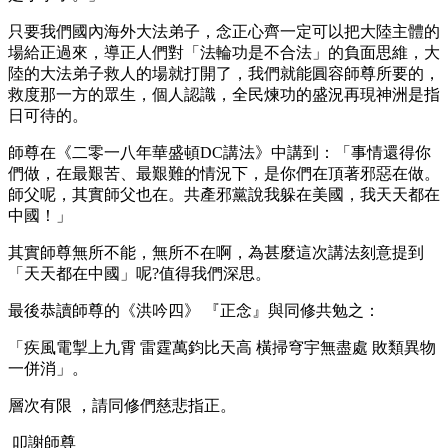
只要我們國內海外大法弟子，念正心齊一定可以把大陸主體的
場給正過來，導正人們對「法輪功是不合法」的負面思維，大
陸的大法弟子救人的場就打開了，我們就能圓容師尊所要的，
救度那一方的眾生，個人認識，全民煉功的盛況再現神洲是指
日可待的。
師尊在《二零一八年華盛頓DC講法》中講到：「事情還得你
們做，在最艱苦、最艱難的情況下，是你們在頂著邪惡在做。
師父呢，其實師父也在。共產邪黨說我躲在美國，我天天都在
中國！」
其實師尊無所不能，無所不在啊，為甚麼這次講法刻意提到
「天天都在中國」呢?值得我們深思。
最後恭讀師尊的《洪吟四》 『正念』與同修共勉之：
「疾風電掣上九霄 雷霆萬鈞比天高 橫掃穹宇無盡處 敗類異物
一併消」。
層次有限 ，請同修們慈悲指正。
叩謝師尊