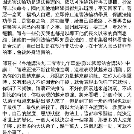
因迫害法輪功是違法違憲的。依法可拒絕執行再去抓捕、抄家
等非法命令，國內其他地區學員都無罪辯護，平安回家了。善
惡一念間，福禍人自選。立即停止迫害法輪功學員，保護法輪
功學員，是當務之急，將功贖罪，給自己留後路，不要再去做
這種害人害己的替罪羊之事。貴州藏字石，要三退，看彩信，
翻牆。還有一些公安我也都是以導正他們長久以來的負面思
維，讓他們一聽到法輪功即知是合法的，趕市集發材料看書都
是合法的，自己出勤是在執行非法命令，在干害人害己替罪羊
的事，會被終身追責的。
師尊在《各地講法九 二零零九年華盛頓DC國際法會講法》中
講：「隨著正法不斷往前推進啊，這種表現就越來越明顯，因
為你的力量越來越大，邪惡的力量越來越消除。在你人心很重
時，又有邪惡與不好因素的干擾，就會表現出你強了它就弱，
你弱了它就強。隨著正法推進，不好的因素越來越消弱、不成
對比的時候，你就表現的越來越強。將來看吧，那個時候，大
法弟子就越來越顯出能力來了，但是到了這一步的時候也就到
了最後了，最後的最後了。所以大法弟子在證實法，救度眾生
中，自己的態度、思想狀態、做法上，這都非常關鍵，能決定
著世上的變化。一個人可以決定著一個範圍，那更多的大法弟
子哪，那麼多的大法弟子，幾千萬人，這個思想一動，可就不
是小事了。」