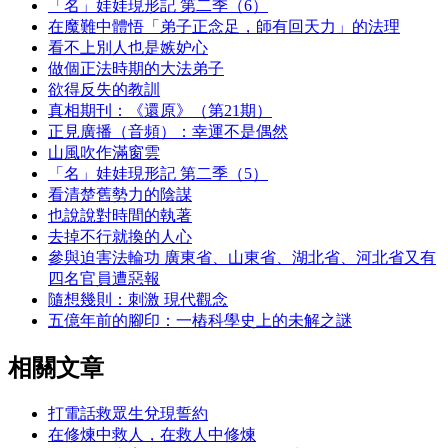
「名」娃娃現形記 第二季（6）
在魔難中體悟「弟子正念足，師有回天力」的法理
看不上別人也是嫉妒心
做個正法時期的大法弟子
欲得反失的教訓
真相期刊：《還原》（第21期）
正見廣播（音頻）：幸運不是偶然
山風吹作滿窗雲
「名」娃娃現形記 第二季（5）
看清楚舊勢力的陰謀
也說說對時間的執著
去掉不行就換的人心
參與迫害法輪功 廣東省、山東省、湖北省、河北省又有
四名官員遭惡報
隨想幾則：刺激 現代觀念
五億年前的腳印：一樁科學史上的未解之謎
相關文章
打電話救眾生兌現誓約
在修煉中救人，在救人中修煉