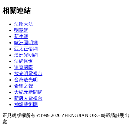
相關連結
法輪大法
明慧網
新生網
歐洲圓明網
亞太正悟網
澳洲光明網
法網恢恢
追查國際
放光明電視台
台灣放光明
希望之聲
大紀元新聞網
新唐人電視台
神韻藝術團
正見網版權所有 ©1999-2026 ZHENGJIAN.ORG 轉載請註明出
處