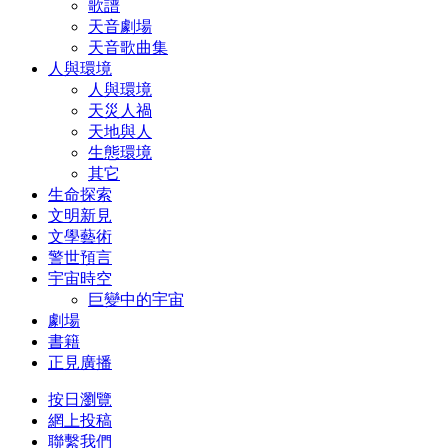
歌譜
天音劇場
天音歌曲集
人與環境
人與環境
天災人禍
天地與人
生態環境
其它
生命探索
文明新見
文學藝術
警世預言
宇宙時空
巨變中的宇宙
劇場
書籍
正見廣播
按日瀏覽
網上投稿
聯繫我們