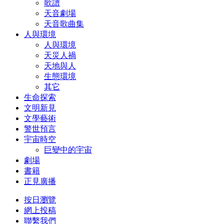
歌譜
天音劇場
天音歌曲集
人與環境
人與環境
天災人禍
天地與人
生態環境
其它
生命探索
文明新見
文學藝術
警世預言
宇宙時空
巨變中的宇宙
劇場
書籍
正見廣播
按日瀏覽
網上投稿
聯繫我們