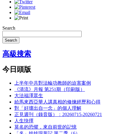
Search
Search
高級搜索
今日頭版
上半年中共對法輪功教師的迫害案例
《清流》月報 第251期（印刷版）
大法福澤眾生
給馬來西亞華人講真相的修煉經歷和心得
對「好壞出自一念」的個人理解
正見週刊（錄音版）：20260715-20260721
人生抉擇
莫名的恐懼，來自前世的記憶
「名」娃娃現形記 第二季（6）