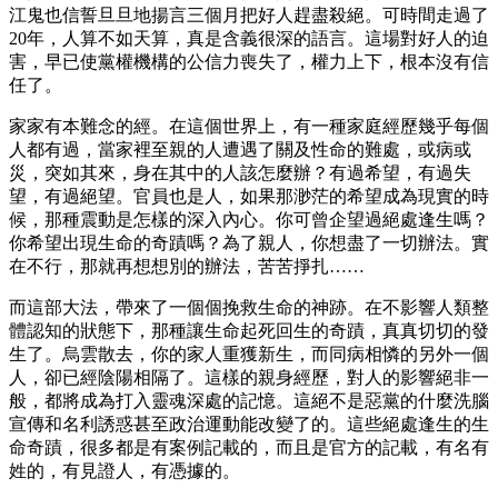
江鬼也信誓旦旦地揚言三個月把好人趕盡殺絕。可時間走過了
20年，人算不如天算，真是含義很深的語言。這場對好人的迫
害，早已使黨權機構的公信力喪失了，權力上下，根本沒有信
任了。
家家有本難念的經。在這個世界上，有一種家庭經歷幾乎每個
人都有過，當家裡至親的人遭遇了關及性命的難處，或病或
災，突如其來，身在其中的人該怎麼辦？有過希望，有過失
望，有過絕望。官員也是人，如果那渺茫的希望成為現實的時
候，那種震動是怎樣的深入內心。你可曾企望過絕處逢生嗎？
你希望出現生命的奇蹟嗎？為了親人，你想盡了一切辦法。實
在不行，那就再想想別的辦法，苦苦掙扎……
而這部大法，帶來了一個個挽救生命的神跡。在不影響人類整
體認知的狀態下，那種讓生命起死回生的奇蹟，真真切切的發
生了。烏雲散去，你的家人重獲新生，而同病相憐的另外一個
人，卻已經陰陽相隔了。這樣的親身經歷，對人的影響絕非一
般，都將成為打入靈魂深處的記憶。這絕不是惡黨的什麼洗腦
宣傳和名利誘惑甚至政治運動能改變了的。這些絕處逢生的生
命奇蹟，很多都是有案例記載的，而且是官方的記載，有名有
姓的，有見證人，有憑據的。