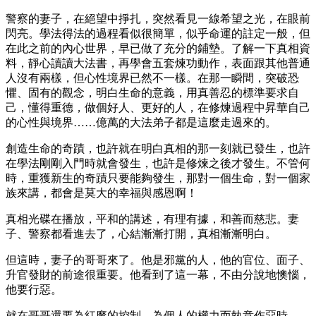
警察的妻子，在絕望中掙扎，突然看見一線希望之光，在眼前
閃亮。學法得法的過程看似很簡單，似乎命運的註定一般，但
在此之前的內心世界，早已做了充分的鋪墊。了解一下真相資
料，靜心讀讀大法書，再學會五套煉功動作，表面跟其他普通
人沒有兩樣，但心性境界已然不一樣。在那一瞬間，突破恐
懼、固有的觀念，明白生命的意義，用真善忍的標準要求自
己，懂得重德，做個好人、更好的人，在修煉過程中昇華自己
的心性與境界……億萬的大法弟子都是這麼走過來的。
創造生命的奇蹟，也許就在明白真相的那一刻就已發生，也許
在學法剛剛入門時就會發生，也許是修煉之後才發生。不管何
時，重獲新生的奇蹟只要能夠發生，那對一個生命，對一個家
族來講，都會是莫大的幸福與感恩啊！
真相光碟在播放，平和的講述，有理有據，和善而慈悲。妻
子、警察都看進去了，心結漸漸打開，真相漸漸明白。
但這時，妻子的哥哥來了。他是邪黨的人，他的官位、面子、
升官發財的前途很重要。他看到了這一幕，不由分說地懊惱，
他要行惡。
就在哥哥還要為紅魔的控制，為個人的權力而執意作惡時。