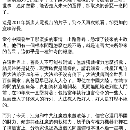
世事，迷如塵霧，能否走入未來的選擇，卻取決於善惡一念間
了。
這是2011年新唐人電視台的片子，到今天再次觀看，卻更加的
意味深長。
當今中國發生了那麼多的事情，出路難尋，愁壞了後來的主政
者。他們有一個根本問題怎麼也繞不過，就是迫害大法所帶來
的苦果，這似乎是一種神奇的報應。
在這世界上，善良人不可能被消滅，無論獨裁權力怎麼折騰，
結局終將是徒勞，現實確實是這樣的。請君細看，共產江鬼迫
害大法弟子20年來，大法弟子沒有倒下，大法洪傳到全世界上
百個國家，真善忍早已深入人心了。即使在中國大陸，在城市
鄉間的某個角落，真相資料遍地開花，風雨無阻地送到世人門
前，在20年來一直堅持著；包括當年執行迫害命令的一些人，
反而走入了修煉人的行列。大法教人做好人，好人是打壓不絕
的。
而到了今天，江鬼和中共紅魔越來越敗落了。儘管它運用舉國
的財力、傾盡共產紅魔的獨裁權力，幾乎所有權力機器都押在
了搞迫害上。分析家也認為這個民間團體根本挺不過一星期，