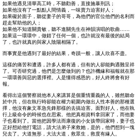
如果他遇見清華高工時，不聽勸善，直接施暴刑訊；
如果他沒有了一點點人間情義，一味賣力迫害好人；
如果礙於面子，聽從妻子的哥哥，為他們的官位他們的名利而
趕走幫助他的人；
如果他不知道關貴敏，聽不進關先生在神韻演唱的歌曲……
如果這一環環中，做錯了任何一個，也許就沒有最後的結局
了，也許就真的與家人陰陽相隔了。
而事實是他遇到了最好的結果，奇蹟一般，讓人欣喜不盡。
這樣的痛苦和遭遇，許多人都有過，但有的人卻能夠遇難呈祥
了。可否研究過，他們是怎麼做到的？也許機緣和福報就在那
一環環善與惡的選擇裡。人是懂得感恩的，好人終將會有好
報。
看得出這個警察就他本人來講算是個重情重義的人，雖然聽命
於中共，但在執行時卻能在權力範圍內做出人性本善的那種選
擇，他沒有象文革急先鋒那樣的去搞迫害。面對好人，他在執
行上級命令的時候也在思索。他把真相資料拿回家了，而他妻
子也看到了。當他把因學法而康復的小女孩帶回家時，妻子也
正好想給他打電話，請大法弟子來救她，是的，他們想到一塊
兒去了。大道無形，大法大道，救眾生，救度有緣人。