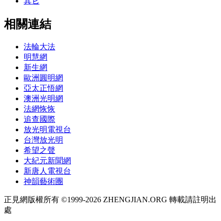
其它
相關連結
法輪大法
明慧網
新生網
歐洲圓明網
亞太正悟網
澳洲光明網
法網恢恢
追查國際
放光明電視台
台灣放光明
希望之聲
大紀元新聞網
新唐人電視台
神韻藝術團
正見網版權所有 ©1999-2026 ZHENGJIAN.ORG 轉載請註明出
處