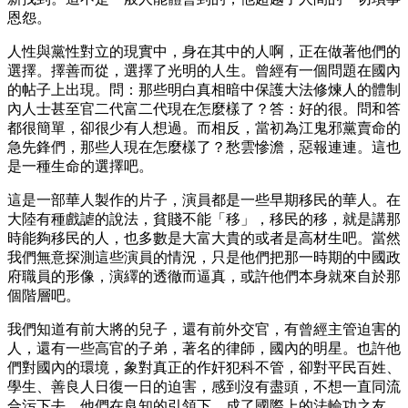
恩怨。
人性與黨性對立的現實中，身在其中的人啊，正在做著他們的
選擇。擇善而從，選擇了光明的人生。曾經有一個問題在國內
的帖子上出現。問：那些明白真相暗中保護大法修煉人的體制
內人士甚至官二代富二代現在怎麼樣了？答：好的很。問和答
都很簡單，卻很少有人想過。而相反，當初為江鬼邪黨賣命的
急先鋒們，那些人現在怎麼樣了？愁雲慘澹，惡報連連。這也
是一種生命的選擇吧。
這是一部華人製作的片子，演員都是一些早期移民的華人。在
大陸有種戲謔的說法，貧賤不能「移」，移民的移，就是講那
時能夠移民的人，也多數是大富大貴的或者是高材生吧。當然
我們無意探測這些演員的情況，只是他們把那一時期的中國政
府職員的形像，演繹的透徹而逼真，或許他們本身就來自於那
個階層吧。
我們知道有前大將的兒子，還有前外交官，有曾經主管迫害的
人，還有一些高官的子弟，著名的律師，國內的明星。也許他
們對國內的環境，象對真正的作奸犯科不管，卻對平民百姓、
學生、善良人日復一日的迫害，感到沒有盡頭，不想一直同流
合污下去。他們在良知的引領下，成了國際上的法輪功之友，