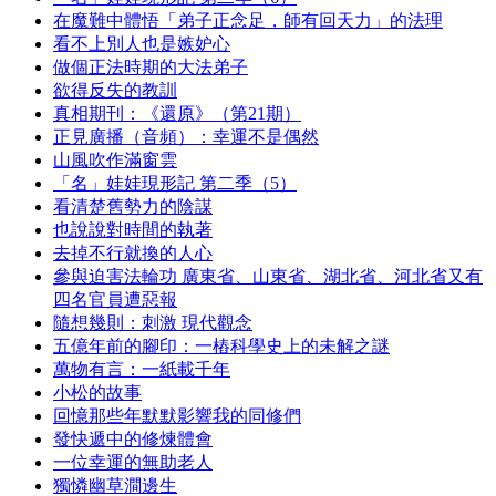
在魔難中體悟「弟子正念足，師有回天力」的法理
看不上別人也是嫉妒心
做個正法時期的大法弟子
欲得反失的教訓
真相期刊：《還原》（第21期）
正見廣播（音頻）：幸運不是偶然
山風吹作滿窗雲
「名」娃娃現形記 第二季（5）
看清楚舊勢力的陰謀
也說說對時間的執著
去掉不行就換的人心
參與迫害法輪功 廣東省、山東省、湖北省、河北省又有
四名官員遭惡報
隨想幾則：刺激 現代觀念
五億年前的腳印：一樁科學史上的未解之謎
萬物有言：一紙載千年
小松的故事
回憶那些年默默影響我的同修們
發快遞中的修煉體會
一位幸運的無助老人
獨憐幽草澗邊生