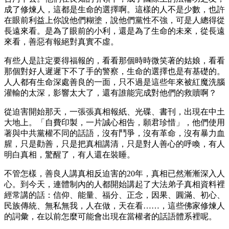
成了修煉人，這都是生命的選擇啊。這樣的人不是少數，也許
在眼前利益上你說他們糊塗，說他們黨性不強，可是人總得從
長遠來看。是為了眼前的小利，還是為了生命的未來，從長遠
來看，善惡有報絕對真實不虛。
有些人是註定要得福報的，看看那個時時微笑著的姑娘，看看
那個對好人遲遲下不了手的警察，生命的選擇也是有基礎的。
人人都有生命深處善良的一面，只不過是這些年來被紅魔洗腦
灌輸的太深，影響太大了，還有誰能完成對他們的救贖啊？
從迫害開始那天，一張張真相報紙、光碟、書刊，出現在中土
大地上。「自費印製，一片誠心相告，願君珍惜」，他們使用
著與中共黨權不同的話語，沒有鬥爭，沒有革命，沒有暴力血
腥，只是勸善，只是把真相講清，只是對人善心的呼喚，有人
明白真相，驚醒了，有人還在裝睡。
不管怎樣，善良人講真相反迫害的20年，真相已然漸漸深入人
心。到今天，連體制內的人都開始講起了大法弟子真相資料裡
經常講的話：信仰、能量、福分、正念，因果、圓滿、初心、
民族傳統、無私無我，人在做，天在看……，這些佛家修煉人
的詞彙，在以前怎麼可能會出現在當權者的話語體系裡呢。