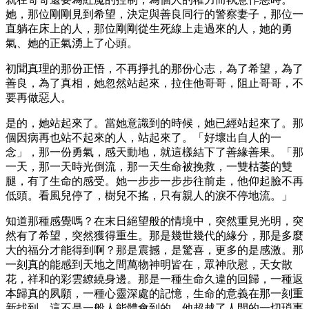
她，那位剛剛見到希望，決定與善良同行的警察妻子，那位一
直躺在床上的人，那位剛剛從生死線上走過來的人，她的勇
氣、她的正氣湧上了心頭。
初聞真理的那份正悟，不再掙扎的那份心志，為了希望，為了
善良，為了真相，她忽然站起來，拉住他哥哥，阻止哥哥，不
要再做惡人。
是的，她站起來了。當她意識到的時候，她已經站起來了。那
個因病再也站不起來的人，站起來了。「好壞出自人的一
念」，那一份勇氣，感天動地，就這樣結下了善緣善果。「那
一天，那一天時光倒流，那一天生命被挽救，一雙枯萎的雙
腿，有了生命的感受。她一步步一步步往前走，他仰起臉不再
低頭。看風兒停了，樹兒不搖，只有親人的淚不停地流。」
知道那種感覺嗎？在末日絕望般的情境中，突然重見光明，突
然有了希望，突然獲得重生。那是幾世幾代的緣分，那是多麼
大的福分才能得到啊？那是震撼，是驚喜，更多的是感激。那
一刻真的能感到天地之間萬物神明皆在，眾神欣慰，天女散
花，祥和的彩雲繚繞身邊。那是一種生命久違的回歸，一種返
本歸真的夙願，一種心靈深處的記憶，生命的意義在那一刻重
新找到。這不是一般人能體會到的，他超越了人間的一切瑣事