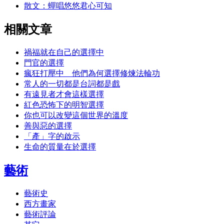
散文：蟬唱悠悠君心可知
相關文章
禍福就在自己的選擇中
門官的選擇
瘋狂打壓中 他們為何選擇修煉法輪功
常人的一切都是台詞都是戲
有遠見者才會這樣選擇
紅色恐怖下的明智選擇
你也可以改變這個世界的溫度
善與惡的選擇
「產」字的啟示
生命的質量在於選擇
藝術
藝術史
西方畫家
藝術評論