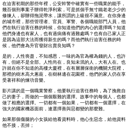
在迫害初期的那些年裡，公安幹警中確實有一些職業的能手，
幾百個刑事案子辦得乾淨利索，可是抓個手無寸鐵老老少少的
修煉人，卻辦得拖泥帶水，讓所謂的上級很不滿意。在你身邊
的城市裡，那些管理者、官員、軍警、各個職能部門人員，他
們在執行迫害任務的時候，你知道他們的內心的選擇嗎？知道
他們身邊也有家人，也有過病痛有過難處嗎？也有自己家人正
是因為這部大法而獲得新生的嗎？而他們執行迫害任務的時
候，他們會為升官發財出賣良知嗎？
是的，人性喪盡，不知感恩，一味的為官為權為錢的人，也許
有，但絕不是全部。人性尚在，良知未泯的人，大有人在。也
許就在你不知道的高樓大廈裡，在有層層保衛的機關大院裡，
那裡的樹木高大蔥蘢，在樹林邊在花園裡，他們的家人仍在享
受著祥和的煉功音樂。
影片講的是一個職業警察，他要執行迫害任務時，為了挽救自
己的妻子，而做的一個個艱難的選擇。故事中的每個人，也都
做了相應的選擇。一切都有一個如果，一切都有一個選擇，在
強大的國家機器面前，連選擇善與惡都變的那麼難。
如果那個傷腿的小女孩給他看資料時，他心生惡念，給他資料
他不接，丟掉；