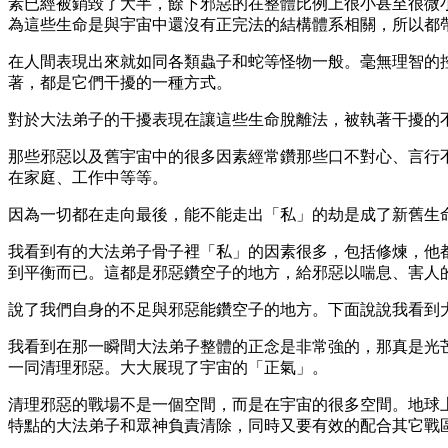
素已經被銷毀了大半，餘下邪惡的在整體比例上很小甚至很微
為這些生命是與宇宙中還沒有正完法的結構體系相關，所以都
在人間表現出來就如同各類蟲子和蛇等怪物一般。毫無理智的
著，都是它們干擾的一種方式。
對於大法弟子的干擾表現在讓這些生命脫離法，被執著干擾的
那些邪惡以及舊宇宙中的很多因素經常鑽那些口不對心、言行
在家庭、工作中等等。
因為一切都在走向最後，能不能走出「私」的劫是成了新舊生
我看到有的大法弟子骨子裡「私」的因素很多，包括修煉，他
到平衡而已。這都是邪惡鑽空子的地方，給邪惡以喘息、害人
說了我們自身的不足與邪惡能鑽空子的地方。下面說說我看到
我看到在那一瞬間大法弟子整體的正念是非常強的，那真是光
一同清理邪惡。大大展現了宇宙的「正氣」。
清理邪惡的戰場不是一個空間，而是在宇宙的很多空間。地球
特點的大法弟子和眾神負責清除，同時又要有效的配合其它戰