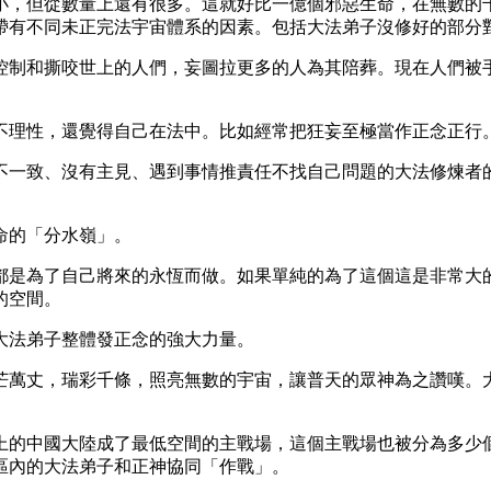
小，但從數量上還有很多。這就好比一億個邪惡生命，在無數的
帶有不同未正完法宇宙體系的因素。包括大法弟子沒修好的部分
控制和撕咬世上的人們，妄圖拉更多的人為其陪葬。現在人們被
不理性，還覺得自己在法中。比如經常把狂妄至極當作正念正行
不一致、沒有主見、遇到事情推責任不找自己問題的大法修煉者
命的「分水嶺」。
都是為了自己將來的永恆而做。如果單純的為了這個這是非常大
的空間。
大法弟子整體發正念的強大力量。
芒萬丈，瑞彩千條，照亮無數的宇宙，讓普天的眾神為之讚嘆。
上的中國大陸成了最低空間的主戰場，這個主戰場也被分為多少
區內的大法弟子和正神協同「作戰」。