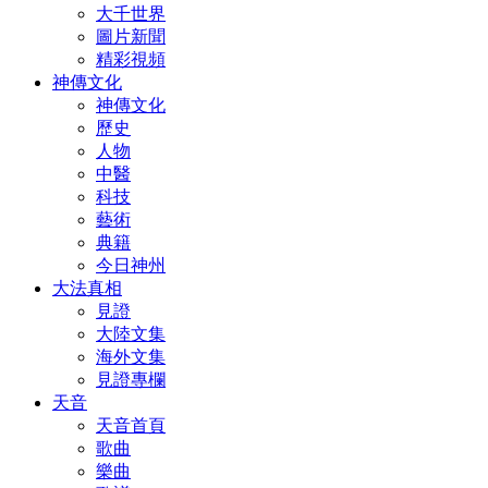
大千世界
圖片新聞
精彩視頻
神傳文化
神傳文化
歷史
人物
中醫
科技
藝術
典籍
今日神州
大法真相
見證
大陸文集
海外文集
見證專欄
天音
天音首頁
歌曲
樂曲