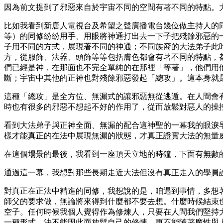
因為前文提到了邪惡來自於宇宙不同的空間有著不同的特點。
比如我看到新唐人電視台及希望之聲廣播電台幾位做主持人的
等）的同修紛紛用手、用眼將神通打出去一下子把殘餘邪惡的
子用不同的方式，展現著不同的神通；不同族裔的大法弟子此
方，從服飾、法器、頭飾等等包括膚色都會有著不同的特點，
們已經是神，在那面也不完全單純的在那裡「等著」，他們用
斷；宇宙中其他的正神也對殘餘邪惡發起「總攻」。這本身就
這種「總攻」是全方位、無漏式的讓邪惡無從逃遁。在人間會
時也有很多的邪惡不想起不好的作用了，從而放鬆對惡人的操
看到大法弟子與正神全面、無漏的配合這神聖的一幕我的眼淚
樣才能真正的在法中展現無漏的狀態，才真正證實大法的無量
在這個場景的最後，我看到一座頂天立地的時鐘，下面有無數
通過這一幕，我想對那些長期走近大法但沒有真正走入的學員
對真正在正法中精進的同修，我想說的是，咱遇到事情，多想
師父的要求做，無論將來得到什麼都不要去想。什麼時候結束
空子。任何時候我個人覺得作為修煉人，只要在人間我們堅持
一種形式，決不能因此而放鬆自己的修煉，更不能隨著魔性與