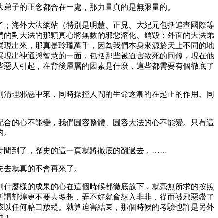
法弟子的正念都合在一處，那力量真的是無限量的。
了；海外大法網站（特別是明慧、正見、大紀元包括追查國際等
們的對大法的那顆真心將無數的邪惡溶化、銷毀；外面的大法弟
展現出來，那真是玲瓏萬千，因為我們本身來源於天上不同的地
展現出神通與智慧的一面；包括那些被迫害致死的同修，現在他
些惡人引起，在背後層層的因素是什麼，這些都需要有個徹底了
到清理邪惡中來，同時操控人間的生命逐漸的在起正的作用。同
配合的心不能變，我們圓容整體、圓容大法的心不能變。只有這
的。
時間到了，歷史的這一頁就將徹底的翻過去，……
失去就真的不會再來了。
到什麼樣的成果的心在這個時候都徹底放下，就毫無所求的按照
所謂輝煌更不要去多想，弄不好就會想入非非，從而被邪惡鑽了
該以任何藉口放縱。就算迫害結束，那個時候的考驗也許是另外
神！