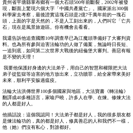
貴州省平塘縣掌布鄉有一個大石頭500年前斷裂，2002年被發
現，斷面上驚現六個大字「中國共產黨亡」。國家派出300個
科學家去考察，最後證實這塊石頭是2億7千萬年前的一塊石
頭，上面的字是天然的，不是人工刻出來的，人們叫它「亡共
石」現在是風景旅遊區。你有機會去看看。
我還告訴他追查國際10年調查早已為江魔頭準備好了大審判資
料。也為所有參與迫害法輪功的人做了備案，無論時日長短、
一追到底，如同第二次世界大戰後的紐倫堡大審判。善惡有報
是不變的天理！
我要他保護好身邊的大法弟子，用自己的智慧和權限把大法
弟子從監獄等迫害的地方放出來，立功贖罪，給全家帶來美好
未來，順利平安躲過瘟疫。
法輪大法洪傳世界100多個國家與地區，大法寶書《轉法輪》
翻譯成40多種語言，家喻戶曉，許多人在學、在煉。修煉大法
的人都是好人。
他插話說：這個我認同！大法弟子都是好人，我的很多朋友都
是煉法輪功的，真的都是好人，修真善忍的人和我們不一樣，
他（她）們沒有私心，對誰都好。