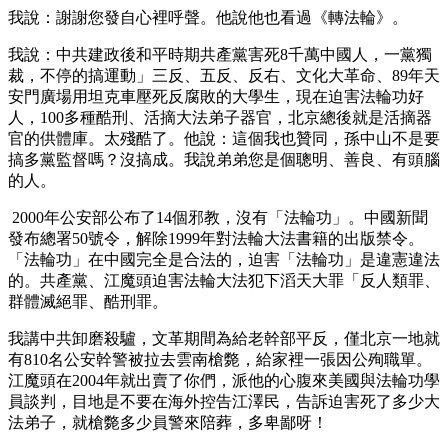
我說：謝謝您發自心裡呼聲。他說他也看過《轉法輪》。
我說：中共建政後和平時期共產黨害死8千萬中國人，一黨獨
裁，不停的搞運動」三反、五反、反右、文化大革命、89年天
安門廣場用坦克車壓死反腐敗的大學生，現在迫害法輪功好
人，100多種酷刑、活摘大法弟子器官，北京總後就是活摘器
官的供體庫。太殘酷了。他說：這個我也贊同，孫中山不是要
搞多黨監督嗎？沒搞成。我說弟弟您是個聰明、善良、有頭腦
的人。
2000年公安部公布了14個邪教，沒有「法輪功」。中國新聞
發布總署50號令，解除1999年對法輪大法書籍的出版禁令。
「法輪功」在中國完全是合法的，迫害「法輪功」是違憲違法
的。共產黨、江魔頭迫害法輪大法犯下滔天大罪「反人類罪、
群體滅絕罪、酷刑罪。
我講中共卸磨殺驢，文革期間為給老幹部平反，僅北京一地就
有810名公安幹警被拉去雲南槍斃，給家裡一張因公殉職單。
江魔頭在2004年就出賣了你們，派他的心腹來美國與法輪功學
員談判，目地是不要在海外控告江澤民，告訴迫害死了多少大
法弟子，就槍斃多少員警來陪葬，多卑鄙呀！