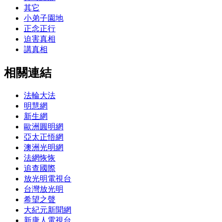
其它
小弟子園地
正念正行
迫害真相
講真相
相關連結
法輪大法
明慧網
新生網
歐洲圓明網
亞太正悟網
澳洲光明網
法網恢恢
追查國際
放光明電視台
台灣放光明
希望之聲
大紀元新聞網
新唐人電視台