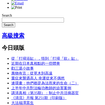
Search
Search
高級搜索
今日頭版
從「打掃浴缸」，悟到「打掃『欲』缸」
近期在日本真相點的一些體會
勸三退小故事
萬物有言：從草木到高遠
重症來襲遇高人 幸運從來不偶然
連環畫：他們都是為法而來的生命（二）
上半年中共對法輪功教師的迫害案例
講清真相（第35期）：制止中共活摘器官
《清流》月報 第251期（印刷版）
大法福澤眾生