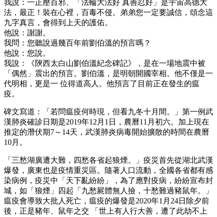
我說：一正壓百邪、「法輪大法好 真善忍好」是宇宙高德大
法，最正！裝在心裡，百毒不侵。弟弟您一定要誠信，頌念這
九字真言，會得到上天的護佑。
他說：謝謝。
我問：您聽說過幾百年前劉伯溫的預言嗎？
他說：您說。
我說：《陝西太白山劉伯溫紀念碑記》，是在一場地震中被
「偶然」震出的預言。劉伯溫，是明朝開國宰相。他不僅是一
代明相，更是一 位得道高人。他預言了目前正在發生的瘟
疫。
碑文寫道：「若問瘟疫何時現，但看九冬十月間。」第一例武
漢肺炎確診日期是2019年12月1日，農曆11月初六。加上現在
推定的潛伏期7～14天，武漢肺炎病毒開始擴散的時間在農曆
10月。
「三愁湖廣遭大難，四愁各省起狼煙。」疫災首先從湖北武漢
爆發，廣東也是疫情重災區。隨著人口流動，全國各省都有感
染病例，疫災中「天下亂紛紛」，為了應對疫病，紛紛宣布封
城，如「狼煙」四起「九愁屍體無人撿，十愁難過豬鼠年。」
瘟疫會導致大批人死亡，瘟疫的爆發是2020年1月24日除夕前
後，正是豬年、鼠年之交 「世上有人行大善，遭了此劫不上