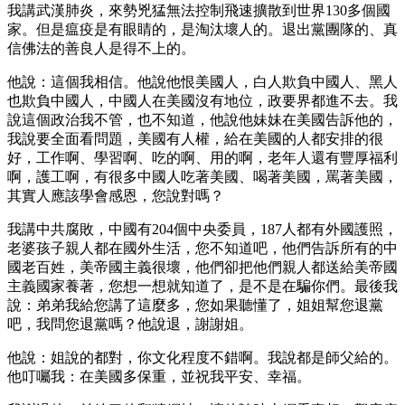
我講武漢肺炎，來勢兇猛無法控制飛速擴散到世界130多個國
家。但是瘟疫是有眼睛的，是淘汰壞人的。退出黨團隊的、真
信佛法的善良人是得不上的。
他說：這個我相信。他說他恨美國人，白人欺負中國人、黑人
也欺負中國人，中國人在美國沒有地位，政要界都進不去。我
說這個政治我不管，也不知道，他說他妹妹在美國告訴他的，
我說要全面看問題，美國有人權，給在美國的人都安排的很
好，工作啊、學習啊、吃的啊、用的啊，老年人還有豐厚福利
啊，護工啊，有很多中國人吃著美國、喝著美國，罵著美國，
其實人應該學會感恩，您說對嗎？
我講中共腐敗，中國有204個中央委員，187人都有外國護照，
老婆孩子親人都在國外生活，您不知道吧，他們告訴所有的中
國老百姓，美帝國主義很壞，他們卻把他們親人都送給美帝國
主義國家養著，您想一想就知道了，是不是在騙你們。最後我
說：弟弟我給您講了這麼多，您如果聽懂了，姐姐幫您退黨
吧，我問您退黨嗎？他說退，謝謝姐。
他說：姐說的都對，你文化程度不錯啊。我說都是師父給的。
他叮囑我：在美國多保重，並祝我平安、幸福。