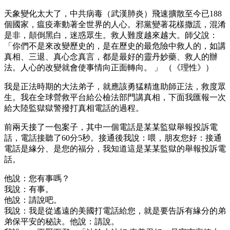
天象變化太大了，中共病毒（武漢肺炎）飛速擴散至今已188
個國家，瘟疫牽動著全世界的人心。邪黨變著花樣撒謊，混淆
是非，顛倒黑白，迷惑眾生。救人難度越來越大。師父說：
「你們不是來改變歷史的，是在歷史的最危險中救人的，如講
真相、三退、真心念真言，都是最好的靈丹妙藥、救人的辦
法。人心的改變就會使事情向正面轉向。 」 （《理性》）
我是正法時期的大法弟子，就應該勇猛精進助師正法，救度眾
生。我在全球營救平台給公檢法部門講真相，下面我匯報一次
給大陸監獄獄警撥打真相電話的過程。
前兩天接了一包案子，其中一個電話是某某監獄舉報投訴電
話，電話接聽了60分5秒。接通後我說：喂，朋友您好：接通
電話是緣分、是您的福分，我知道這是某某監獄的舉報投訴電
話。
他說：您有事嗎？
我說：有事。
他說：請說吧。
我說：我是從遙遠的美國打電話給您，就是要告訴有緣分的弟
弟保平安的秘訣。他說：請說。