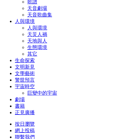
歌譜
天音劇場
天音歌曲集
人與環境
人與環境
天災人禍
天地與人
生態環境
其它
生命探索
文明新見
文學藝術
警世預言
宇宙時空
巨變中的宇宙
劇場
書籍
正見廣播
按日瀏覽
網上投稿
聯繫我們