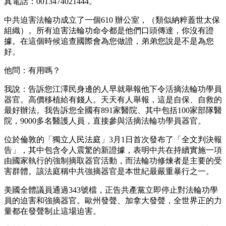
真電話：0013474021444。
中共迫害法輪功成立了一個610 辦公室，（類似納粹蓋世太保
組織）。所有迫害法輪功命令都是他們口頭傳達，你沒有證
據。在這個時候追查國際會為您做證，弟弟您說是不是為您
好。
他問：有用嗎？
我說：告訴您江澤民身邊的人早就舉報他下令活摘法輪功學員
器官。高價移植給有錢人。天天有人舉報，這是自保、自救的
最好辦法。我告訴您全國有891家醫院、其中包括100家部隊醫
院，9000多名醫護人員，直接參與活摘法輪功學員器官。
位於倫敦的「獨立人民法庭」3月1日首次發布了「全文判決報
告」，其中包含令人震驚的新證據，表明中共在持續實施一項
由國家執行的強制摘取器官活動，而法輪功修煉者是主要的受
害群體。該法庭稱中共強摘器官是本世紀最嚴重暴行之一。
美國全體議員通過343號檔，正告共產黨立即停止對法輪功學
員的迫害和強摘器官。歐州發聲、加拿大發聲，全世界正的力
量都在發聲制止這場迫害。