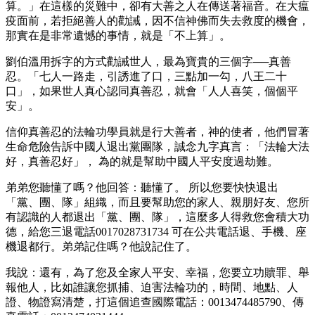
算。」在這樣的災難中，卻有大善之人在傳送著福音。在大瘟
疫面前，若拒絕善人的勸誡，因不信神佛而失去救度的機會，
那實在是非常遺憾的事情，就是「不上算」。
劉伯溫用拆字的方式勸誡世人，最為寶貴的三個字──真善
忍。「七人一路走，引誘進了口，三點加一勾，八王二十
口」，如果世人真心認同真善忍，就會「人人喜笑，個個平
安」。
信仰真善忍的法輪功學員就是行大善者，神的使者，他們冒著
生命危險告訴中國人退出黨團隊，誠念九字真言：「法輪大法
好，真善忍好」， 為的就是幫助中國人平安度過劫難。
弟弟您聽懂了嗎？他回答：聽懂了。 所以您要快快退出
「黨、團、隊」組織，而且要幫助您的家人、親朋好友、您所
有認識的人都退出「黨、團、隊」，這麼多人得救您會積大功
德，給您三退電話0017028731734 可在公共電話退、手機、座
機退都行。弟弟記住嗎？他說記住了。
我說：還有，為了您及全家人平安、幸福，您要立功贖罪、舉
報他人，比如誰讓您抓捕、迫害法輪功的，時間、地點、人
證、物證寫清楚，打這個追查國際電話：0013474485790、傳