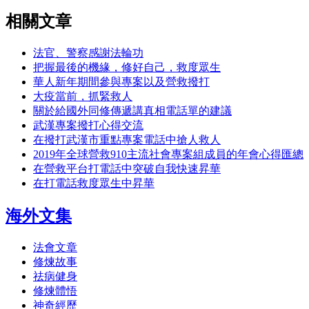
相關文章
法官、警察感謝法輪功
把握最後的機緣，修好自己，救度眾生
華人新年期間參與專案以及營救撥打
大疫當前，抓緊救人
關於給國外同修傳遞講真相電話單的建議
武漢專案撥打心得交流
在撥打武漢市重點專案電話中搶人救人
2019年全球營救910主流社會專案組成員的年會心得匯總
在營救平台打電話中突破自我快速昇華
在打電話救度眾生中昇華
海外文集
法會文章
修煉故事
祛病健身
修煉體悟
神奇經歷