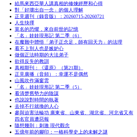
給馬來西亞華人講真相的修煉經歷和心得
對「好壞出自一念」的個人理解
正見週刊（錄音版）：20260715-20260721
人生抉擇
莫名的恐懼，來自前世的記憶
「名」娃娃現形記 第二季（6）
在魔難中體悟「弟子正念足，師有回天力」的法理
看不上別人也是嫉妒心
做個正法時期的大法弟子
欲得反失的教訓
真相期刊：《還原》（第21期）
正見廣播（音頻）：幸運不是偶然
山風吹作滿窗雲
「名」娃娃現形記 第二季（5）
看清楚舊勢力的陰謀
也說說對時間的執著
去掉不行就換的人心
參與迫害法輪功 廣東省、山東省、湖北省、河北省又有
四名官員遭惡報
隨想幾則：刺激 現代觀念
五億年前的腳印：一樁科學史上的未解之謎