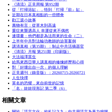
《清流》正見周報 第952期
從「打掃浴缸」，悟到「打掃『欲』缸」
近期在日本真相點的一些體會
勸三退小故事
萬物有言：從草木到高遠
重症來襲遇高人 幸運從來不偶然
連環畫：他們都是為法而來的生命（二）
上半年中共對法輪功教師的迫害案例
講清真相（第35期）：制止中共活摘器官
《清流》月報 第251期（印刷版）
大法福澤眾生
給馬來西亞華人講真相的修煉經歷和心得
對「好壞出自一念」的個人理解
正見週刊（錄音版）：20260715-20260721
人生抉擇
莫名的恐懼，來自前世的記憶
「名」娃娃現形記 第二季（6）
相關文章
關於「謊言文化」的札記之九：中共用謊言為暴力鳴鑼