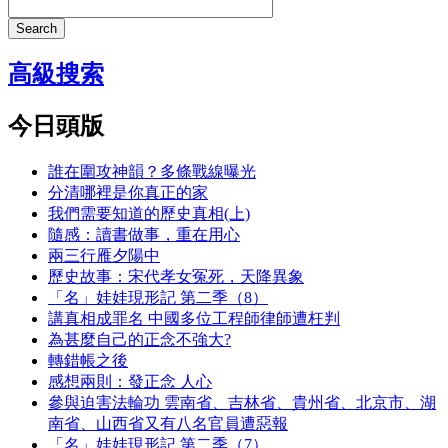
Search
高級搜索
今日頭版
誰在圍攻神韻？多條戰線曝光
分清哪裡是你真正的家
我們需要知道的歷史真相(上)
隨感：讀書做事，重在用心
兩三行雁夕陽中
歷史故事：宋代孝女冤死，天降異象
「名」娃娃現形記 第二季（8）
講真相成罪名 中國多位工程師律師遭枉判
為甚麼自己的正念不強大?
轉錯帳之後
感想兩則：發正念 人心
參與迫害法輪功 雲南省、吉林省、貴州省、北京市、湖
南省、山西省又有八名官員遭惡報
「名」娃娃現形記 第二季（7）