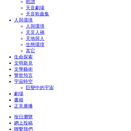
歌譜
天音劇場
天音歌曲集
人與環境
人與環境
天災人禍
天地與人
生態環境
其它
生命探索
文明新見
文學藝術
警世預言
宇宙時空
巨變中的宇宙
劇場
書籍
正見廣播
按日瀏覽
網上投稿
聯繫我們