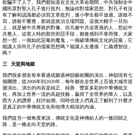
欺騙不了人了。我們都知道在文化大革命期間，中共強制全中
國民眾對聖人孔子進行批判，無論你對儒家思想、對孔子有沒
有了解和認識都必須寫文章批判，連小學生都不放過。誰敢不
寫，誰敢不響應，那就是政治立場問題。這個大帽子一旦扣
上，就是被中共專政的對像。但凡被中共迫害過的人，想起中
共整人、迫害人時的那些邪惡手段，都會感到不寒而慄。大家
想一想，一個如此惡毒的魔鬼，一個破壞傳統文化的惡黨，它
能讓人崇尚孔子的儒家思想嗎？能讓人去遵循「仁義禮智信」
嗎？
三 天堂與地獄
我們很多朋友有幸看過或聽過神韻藝術團的演出，神韻現有七
個團體，從2006年到2020年，每年都在全世界上百個大城市巡
迴演出。演出的內容是純正、純善、豐富多彩的中華傳統文
化，再加上世界一流的高超技藝，贏得了全世界的華人，以及
西方人的讚譽，好評如潮。同時也使人們真正了解到了什麼才
是真正的中華傳統文化和他博大精深的內涵。
我們從另一個角度來說，傳統文化是神傳給人的一條回歸之
路，是一條走向天堂的路。