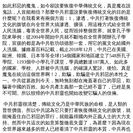
如此邪惡的魔鬼，如今卻說要恢復中華傳統文化，真是魔在說
鬼話，人豈能相信？那麼中共邪靈說要恢復傳統文化的目的是
什麼呢？在我看來有兩個方面：1，滲透，中共打著恢復傳統
文化的旗號在向全世界大搞滲透、擴張，用這種方式給全世界
人民洗腦，毒害全世界人民，從而毀掉整個世界。就拿孔子學
院來舉例：從2004年開始中共就不斷地在全世界開辦孔子學
院，宣揚的都是為中共歌功頌德那一套，用它的黨文化給國外
人洗腦。據維基百科記載，截止2018年12月，中共已在美國、
歐洲、韓國、日本等等全球154個國家和地區建立了548所孔子
學院、1193個中小學孔子課堂，學員總數達187萬人。如此多
的國家、學校、人群被中共洗腦，的確讓人驚訝、後怕。真是
魔鬼在統治這個世界啊！2，欺騙，欺騙是中共邪惡的本性之
一。中共從篡政到今天，無時無刻都在掩蓋著自己的罪惡，欺
騙著中國的百姓。如今共產主義那一套已經不靈了，已經是臭
不可聞。所以狡猾的中共邪靈也開始改變它騙人的伎倆。
中共邪靈很清楚，傳統文化乃是中華民族的命根，是人類的
普世價值。所以中共認為它只要打著恢復傳統文化的旗號，就
能掩蓋住自己邪惡的罪行，就能贏得國內外正義人士的大力支
持。然而中共這次的如意算盤徹底失靈了，為甚麼？因為現在
全世界越來越多的世人已經看清了中共邪靈的本質，中共再也