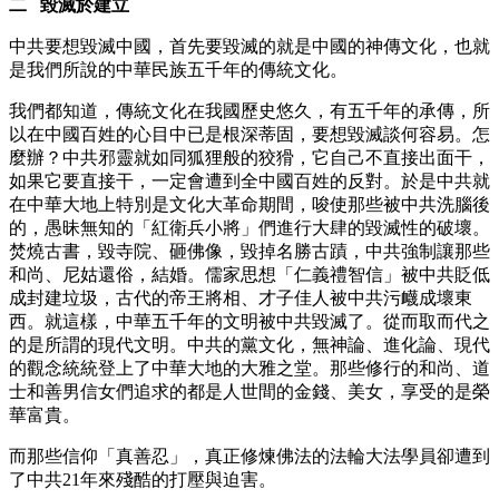
二 毀滅於建立
中共要想毀滅中國，首先要毀滅的就是中國的神傳文化，也就
是我們所說的中華民族五千年的傳統文化。
我們都知道，傳統文化在我國歷史悠久，有五千年的承傳，所
以在中國百姓的心目中已是根深蒂固，要想毀滅談何容易。怎
麼辦？中共邪靈就如同狐狸般的狡猾，它自己不直接出面干，
如果它要直接干，一定會遭到全中國百姓的反對。於是中共就
在中華大地上特別是文化大革命期間，唆使那些被中共洗腦後
的，愚昧無知的「紅衛兵小將」們進行大肆的毀滅性的破壞。
焚燒古書，毀寺院、砸佛像，毀掉名勝古蹟，中共強制讓那些
和尚、尼姑還俗，結婚。儒家思想「仁義禮智信」被中共貶低
成封建垃圾，古代的帝王將相、才子佳人被中共污衊成壞東
西。就這樣，中華五千年的文明被中共毀滅了。從而取而代之
的是所謂的現代文明。中共的黨文化，無神論、進化論、現代
的觀念統統登上了中華大地的大雅之堂。那些修行的和尚、道
士和善男信女們追求的都是人世間的金錢、美女，享受的是榮
華富貴。
而那些信仰「真善忍」，真正修煉佛法的法輪大法學員卻遭到
了中共21年來殘酷的打壓與迫害。