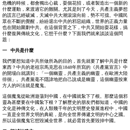
危機的時候，都會獨出心裁，耍個花招，或者製造出一個新的
什麼運動，來渡過它的難關。尤其是到了今天，共產主義夢想
的謊言已經破滅，天滅中共大潮滾滾向前，勢不可擋。中國民
眾在不斷的覺醒，紛紛退出中共的邪惡組織，世界的正義力量
也在開始圍剿中共。在這個背景之下，中共又開始耍花樣，搞
什麼復興傳統文化，它想干什麼？下面我們就來談談這個問
題：
一 中共是什麼
我們要想知道中共所做所為的目的，首先就要了解中共是什麼
東西？中共的老祖宗馬克思在1848年所寫的《共產黨宣言》中
的開場白就講到：「一個幽靈，共產主義的幽靈，在歐洲大陸
徘徊」。共產黨毫不隱諱地把自己說成是幽靈，這個幽靈按東
方人的叫法就是魔鬼。
這個魔鬼從歐洲遊蕩到中國，在中國就紮下了根。那麼這個邪
靈為甚麼要在中國紮下根？了解歷史的朋友們都知道，中國的
文化是神傳文化，在人類幾千年的文明歷史發展進程中，中國
一直是全世界文明的典範，是向全世界傳遞文明的中心之國。
所以這個魔鬼它想毀滅全世界，就必需首先要毀掉中國。