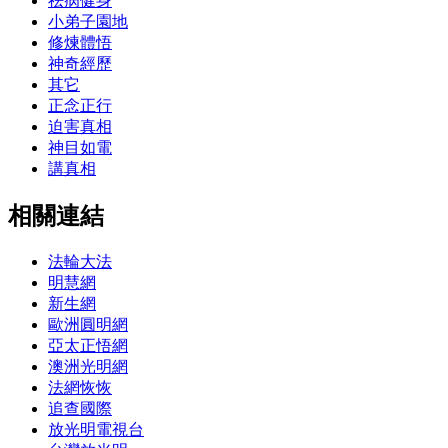
祛病健身
小弟子園地
修煉體悟
神奇經歷
其它
正念正行
迫害真相
神目如電
講真相
相關連結
法輪大法
明慧網
新生網
歐洲圓明網
亞太正悟網
澳洲光明網
法網恢恢
追查國際
放光明電視台