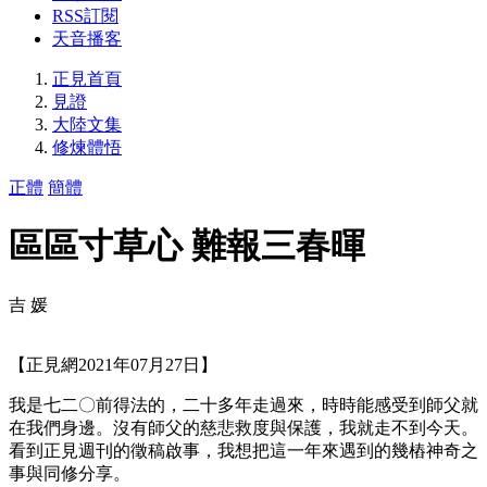
RSS訂閱
天音播客
正見首頁
見證
大陸文集
修煉體悟
正體
簡體
區區寸草心 難報三春暉
吉 媛
【正見網2021年07月27日】
我是七二〇前得法的，二十多年走過來，時時能感受到師父就
在我們身邊。沒有師父的慈悲救度與保護，我就走不到今天。
看到正見週刊的徵稿啟事，我想把這一年來遇到的幾樁神奇之
事與同修分享。