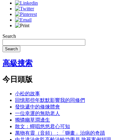
Search
Search
高級搜索
今日頭版
小松的故事
回憶那些年默默影響我的同修們
發快遞中的修煉體會
一位幸運的無助老人
獨憐幽草澗邊生
散文：蟬唱悠悠君心可知
萬物有靈（音頻）：「獅畫」治病的奇蹟
中共違法收監高齡法輪功學員 致死案例頻現