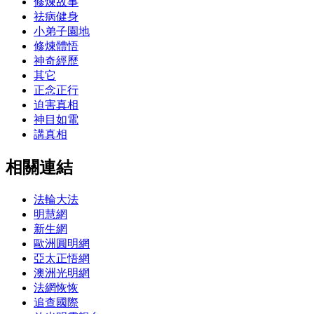
修煉故事
祛病健身
小弟子園地
修煉體悟
神奇經歷
其它
正念正行
迫害真相
神目如電
講真相
相關連結
法輪大法
明慧網
新生網
歐洲圓明網
亞太正悟網
澳洲光明網
法網恢恢
追查國際