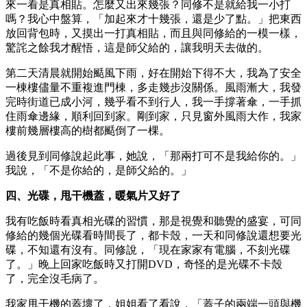
來一看是真相貼。怎麼又出來幾張？同修不是就給我一小打
嗎？我心中盤算，「加起來才十幾張，還是少了點。」把東西
放回背包時，又摸出一打真相貼，而且與同修給的一模一樣，
驚詫之餘我才醒悟，這是師父給的，讓我明天去做的。
第二天清晨就開始颳風下雨，好在開始下得不大，我為了安全
一棟樓儘量不重複進門棟，多走幾步沒關係。風雨漸大，我發
完時街道已成小河，幾乎看不到行人，我一手撐著傘，一手抓
住雨傘邊緣，順利回到家。剛到家，只見窗外風雨大作，我家
樓前幾層樓高的樹都颳倒了一棵。
過後見到同修說起此事，她說，「那兩打可不是我給你的。」
我說，「不是你給的，是師父給的。」
四、光碟，甩干機蓋，暖氣片又好了
我有吃飯時看真相光碟的習慣，那是視覺和聽覺的盛宴，可同
修給的幾個光碟看時間長了，都卡殼，一天和同修說還想要光
碟，不知還有沒有。同修說，「現在家家有電腦，不刻光碟
了。」晚上回家吃飯時又打開DVD，奇怪的是光碟不卡殼
了，完全沒毛病了。
我家甩干機的蓋壞了，姐姐看了看說，「蓋子的兩端一頭與機