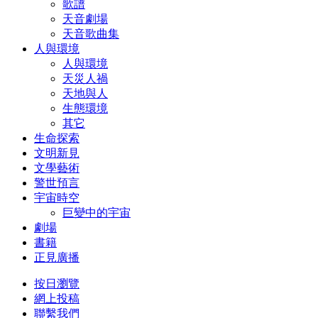
歌譜
天音劇場
天音歌曲集
人與環境
人與環境
天災人禍
天地與人
生態環境
其它
生命探索
文明新見
文學藝術
警世預言
宇宙時空
巨變中的宇宙
劇場
書籍
正見廣播
按日瀏覽
網上投稿
聯繫我們