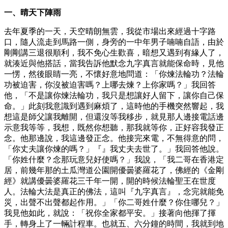
一、晴天下陣雨
去年夏季的一天，天空晴朗無雲，我從市場出來經過十字路
口，隨人流走到馬路一側，身旁的一中年男子喃喃自語，由於
剛剛講三退很順利，我不免心生歡喜，暗想又遇到有緣人了，
就湊近與他搭話，當我告訴他默念九字真言就能保命時，見他
一愣，然後眼睛一亮，不懷好意地問道：「你煉法輪功？法輪
功被迫害，你沒被迫害嗎？上哪去煉？上你家嗎？」我回答
他，「不是讓你煉法輪功，我只是想讓好人留下，讓你自己保
命。」此刻我意識到遇到麻煩了，這時他的手機突然響起，我
想這是師父讓我離開，但還沒等我移步，就見那人邊接電話邊
示意我等等，我想，既然你想聽，那我就等你，正好容我發正
念。他那邊說，我這邊發正念。他接完來電，不無得意的問，
「你丈夫讓你煉的嗎？」『』我丈夫去世了。」我回答他說。
「你姓什麼？念那玩意兒好使嗎？」我說，「我二哥在香港定
居，前幾年那的土瓜灣道公園開優曇婆羅花了，佛經的《金剛
經》就講優曇婆羅花三千年一開，開的時候法輪聖王在世度
人。法輪大法是真正的佛法，這叫『九字真言』，念完就能免
災，出聲不出聲都起作用。」「你二哥姓什麼？你住哪兒？」
我見他如此，就說：「祝你全家都平安。」接著向他揮了揮
手，轉身上了一輛計程車。也就五、六分鐘的時間，我就到地