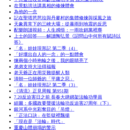
在景點洪法講真相的修煉體會
為他的一念
記在聖塔芭芭拉與丹麥村的集體修煉與採風之旅
天象異常下的三峽大壩：從暴雨到地震的反思
配樂朗讀視頻：人生感悟：一雨吹銷萬裡塵
上士的回答——解讀陶弘景《詔問山中何所有賦詩以
答》
「名」娃娃現形記 第二季（4）
「好壞出自人的一念」的一點體會
煉兩個小時抱輪之後，我的眼睛亮了
弟弟支持大法得福報
老天爺正在用災難提醒人類
清朝一位師爺的「平庸之惡」
「名」娃娃現形記 第二季（3）
《清流》正見周報 第951期
7.20反迫害日之前 長春大肆綁架法輪功學員
組圖：多國政要聲援法輪功反迫害27周年（下）
銀河系中光彩奪目的「吊燈」
「正法口訣」在監獄裡飄揚
「現在是『法輪』時代」
重慶山體崩塌的警示