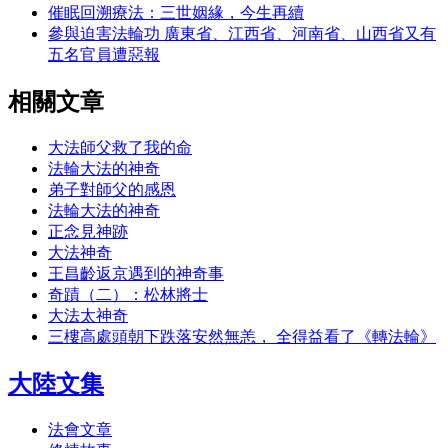
催眠回溯療法：三世姻緣，今生再續
參與迫害法輪功 廣東省、江西省、河南省、山西省又有
五名官員遭惡報
相關文章
大法師父救了我的命
法輪大法的神奇
弟子對師父的感恩
法輪大法的神奇
正念見神跡
大法神奇
王昌齡返京遇到的神奇事
奇蹟（二）：松林將士
大法太神奇
三樓高處頭朝下跌落安然無恙， 全得益看了《轉法輪》
大陸文集
法會文章