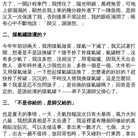
方了，一開計程車門，我愣住了，陽光明媚，萬裡無雲，可地
上卻濕濕的，顯然在我上車的幾分鐘外邊下了一陣急雨。是師
父又一次保護了我，否則後果不堪設想，我的眼眶濕潤了，唯
有心中不斷地說：「師父，謝謝您。」
二、煤氣罐誰灌的？
今年年前頭兩天，我用煤氣做菜，煤氣一下滅了，我又試著打
開，想著是不是該換罐了？隨手拎了拎煤氣罐，氣罐輕了，沒
有多少氣了，我沒多想，沒就沒了，用電磁爐。因我天天出去
救人，過年時外邊人少我也出去，多救一個是一個。大年初一
又用煤氣做菜，一下想起煤氣罐該換了，怎麼著的好好的？趕
快拎了拎罐，沉沉的。平時沒人替我換煤氣罐，這是怎麼回
事？我還是忍不住問孩子，」是你換的煤氣罐嗎？」回答是否
定的。是誰給灌的煤氣罐？——弟子又讓師父操心了。
三、「不是你給的，是師父給的」
也是夏天的事情，一天，天氣預報說次日有大暴雨，風力大到
八級，我想講真相是不太合適了，我這裡還有幾個同修給的真
相貼沒貼完。可以去做這事。拿出來一數才六、七個。太少
了，出去一趟不值得，放回背包時，手又碰到一打東西，拿出