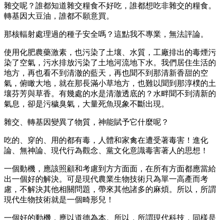
雜交呢？誰都知道雜交糧食不好吃，誰都想吃非雜交的糧食。
轉基因大豆油，誰都不願意買。
那核輻射處理過的種子安全嗎？這點我不專業，無法評論。
使用化肥農藥激素，也污染了土壤、水質，工廠排出的毒煙污
染了空氣，污水排放污染了土地河流地下水。我們居住生活的
地方，再也看不到清澈的藍天，再也聞不到那清新香甜的空
氣，俯瞰大地，就在那長滿小草地方，也難以聞到那淳樸的土
壤芬芳與草香。有幾處的水是清澈透底的？水畔聞不到清新的
氣息，卻是污穢臭氣，大量死魚現象不斷出現。
雜交、轉基因變異了物質，神能賦予它什麼呢？
吃的、穿的、用的都有毒，人體和家禽在遭受著毒害！進化
論、無神論、現代行為觀念、黨文化意識毒害著人的思想！
一個動機，應該照顧和考慮到方方面面，在所有方面都應當給
出一個好的解決。可是現代農業生物技術只為單一高產而考
慮，不解決其他相關問題，帶來其他諸多的麻煩。所以，所謂
現代生物技術就是一個畸形兒！
一個好的動機，應以道德為本。所以，所謂現代科技，同樣是