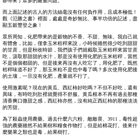
卻帶來了眾多的嚴重問題。
而上面記述的古人的方法絲毫沒有任何負作用，且成本極低！
觀《氾勝之書》裡面，處處是奇妙無比、事半功倍的記述，盡
顯五穀豐登之象！
眾所周知，化肥帶來的是穀物的不香、不甜、無味。我自己就
有體會，比如，僅拿玉米秸稈來說，小時候雖然很少吃到甜甜
的甘蔗，但是秋收時節，我們孩子們就截取玉米秸稈來當甘蔗
吃，汲取那甜甜的水汁，那是沒有使用化肥的玉米秸稈，當然
不是個個都甜的。但是後來再沒有人吃它了，用化肥了。既然
秸稈味道不好了，那玉米粒不是也中毒了嗎？多次使用化肥後
的土壤，一旦沒有化肥，產量就不行了。
使用激素呢？現在的黃瓜、西紅柿好吃嗎？不但不好吃，還有
異味，有時吃到肚裡就覺得不舒服。黃瓜根本不再有過去那種
清香爽口微甜之感，西紅柿亦然，沒有純正西紅柿的那種淡淡
的芳甜。
為了殺蟲使用農藥。過去什麼六六粉、敵敵畏、3911，毒性超
強的農藥雖然不給果樹和糧食作物打，但是給棉花打。後來什
麼樂果之類也是毒，給果樹打。