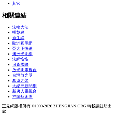
其它
相關連結
法輪大法
明慧網
新生網
歐洲圓明網
亞太正悟網
澳洲光明網
法網恢恢
追查國際
放光明電視台
台灣放光明
希望之聲
大紀元新聞網
新唐人電視台
神韻藝術團
正見網版權所有 ©1999-2026 ZHENGJIAN.ORG 轉載請註明出
處