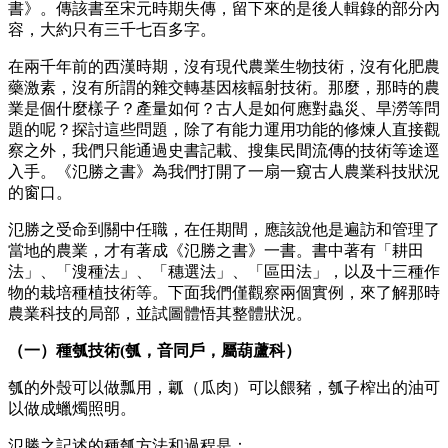
書》。傳該書至宋元時期失傳，留下來的是後人輯錄的部分內
容，大約只有三千七百多字。
在兩千年前的西漢時期，沒有現代農業生物技術，沒有化肥農
藥激素，沒有所謂的雜交轉基因核輻射技術。那麼，那時的農
業是個什麼樣子？產量如何？古人是如何應對蟲災、旱澇等問
題的呢？探討這些問題，除了有能力運用功能的修煉人直接觀
察之外，我們只能通過史書記載、搜集民間流傳的技術等途逕
入手。《氾勝之書》為我們打開了一扇一窺古人農業科技狀況
的窗口。
氾勝之受命到關中任職，在任期間，應該說他是遍訪和管理了
當地的農業，才有著成《氾勝之書》一書。書中著有「耕田
法」、「溲種法」、「穗選法」、「區田法」，以及十三種作
物的栽培種植技術等。下面我們僅觀察兩個實例，來了解那時
農業科技的局部，並試圖體悟其整體狀況。
（一）種瓠技術(瓠，音同戶，屬葫蘆科）
瓠的外殼可以做瓢用，瓤（瓜肉）可以餵豬，瓠子榨出的油可
以做成蠟燭照明。
氾勝之記述的種瓠方法和過程是：