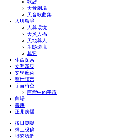
歌譜
天音劇場
天音歌曲集
人與環境
人與環境
天災人禍
天地與人
生態環境
其它
生命探索
文明新見
文學藝術
警世預言
宇宙時空
巨變中的宇宙
劇場
書籍
正見廣播
按日瀏覽
網上投稿
聯繫我們