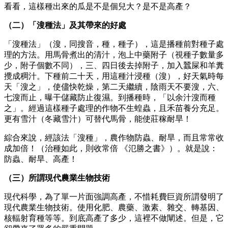
看看，這樣種出來的瓜是不是個兒大？是不是高產？
（二）「溲種法」及其帶來的好處
「溲種法」（溲，同搜音，種，種子），這是播種前對種子處
理的方法。用馬骨煮出的清汁，泡上中藥附子（視種子數量多
少，附子個數不同），三、四日後去掉附子，加入蠶屎和羊糞
攪成稠汁。下種前二十天，用這種汁浸種（溲），好天氣時每
天「溲之」，使儘快乾燥，第二天繼續，陰雨天不要溲，六、
七溲而止，曝干儲藏防止復濕。到播種時，「以余汁溲而種
之」。經過這樣種子處理的作物不生蝗蟲，且禾苗養分充足。
更有雪汁（冬藏雪汁）可替代馬骨，能使莊稼耐旱！
綜合來說，經該法「溲種」，農作物防蟲、耐旱，而且常常收
成加倍！（治種如此，則收常倍 《氾勝之書》）。就是說：
防蟲、耐旱、高產！
（三）所謂現代農業生物技術
現代科學，為了單一片面強調高產，不惜耗費巨資所謂發明了
現代農業生物技術。使用化肥、農藥、激素、雜交、轉基因、
核輻射育種等等。到底高產了多少，這裡不做闡述。但是，它