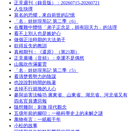
正見週刊（錄音版）：20260715-20260721
人生抉擇
莫名的恐懼，來自前世的記憶
「名」娃娃現形記 第二季（6）
在魔難中體悟「弟子正念足，師有回天力」的法理
看不上別人也是嫉妒心
做個正法時期的大法弟子
欲得反失的教訓
真相期刊：《還原》（第21期）
正見廣播（音頻）：幸運不是偶然
山風吹作滿窗雲
「名」娃娃現形記 第二季（5）
看清楚舊勢力的陰謀
也說說對時間的執著
去掉不行就換的人心
參與迫害法輪功 廣東省、山東省、湖北省、河北省又有
四名官員遭惡報
隨想幾則：刺激 現代觀念
五億年前的腳印：一樁科學史上的未解之謎
萬物有言：一紙載千年
小松的故事