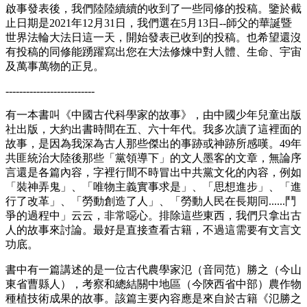
啟事發表後，我們陸陸續續的收到了一些同修的投稿。鑒於截
止日期是2021年12月31日，我們選在5月13日--師父的華誕暨
世界法輪大法日這一天，開始發表已收到的投稿。也希望還沒
有投稿的同修能踴躍寫出您在大法修煉中對人體、生命、宇宙
及萬事萬物的正見。
--------------------------
有一本書叫《中國古代科學家的故事》，由中國少年兒童出版
社出版，大約出書時間在五、六十年代。我多次讀了這裡面的
故事，是因為我深為古人那些傑出的事跡或神跡所感嘆。49年
共匪統治大陸後那些「黨領導下」的文人墨客的文章，無論序
言還是各篇內容，字裡行間不時冒出中共黨文化的內容，例如
「裝神弄鬼」、「唯物主義實事求是」、「思想進步」、「進
行了改革」、「勞動創造了人」、「勞動人民在長期同......鬥
爭的過程中」云云，非常噁心。排除這些東西，我們只拿出古
人的故事來討論。最好是直接查看古籍，不過這需要有文言文
功底。
書中有一篇講述的是一位古代農學家氾（音同范）勝之（今山
東省曹縣人），考察和總結關中地區（今陝西省中部）農作物
種植技術成果的故事。該篇主要內容應是來自於古籍《氾勝之