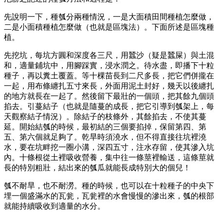
先說明一下，種瓠分兩種情況，一是大面積田間種植怎麼做，
二是小面積種植怎麼做（也就是區塊法）。下面所述是區塊種
植。
先挖坑，每坑方圓和深度各三尺，用蠶沙（疑是蠶屎）與土混
和，適量鋪坑中，用腳踩實，浸水潤之。待水盡，即播下十粒
種子，再以糞土覆蓋。等十棵苗長到二尺多長，把它們併攏在
一起，用布條纏扎五寸來長，外面用泥土封好，幾天以後纏扎
的地方就長在一起了。然後留下最壯的一個頭，把其餘九個頭
掐去。引蔓結子（也就是隨蔓的成長，把它引導到瓠架上，每
天觀察結子情況）。除結子的枝條外，其餘掐去，不使其蔓
延。開始結瓠的時候，最初結的三個要掐掉，保留第四、第
五、第六個就足夠了。乾旱時須澆水，但不得直接往坑裡澆
水，要在坑畔挖一圈小溝，深四五寸，注水存留，使其滲入坑
內。十條根從土裡吸收營養，集中往一條莖裡輸送，這條莖就
長的特別粗壯，結出來的瓠瓜就能長成特別大的個兒！
瓠不耐旱，也不耐澇。種的時候，也可以在十粒種子的中央下
埋一個盛滿水的瓦瓮，瓦瓮裡的水會慢慢的滲出來，瓠的根部
就能持續吸收到適量的水分。