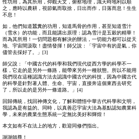
性功用，為其所用，仰觀天文，俯察地理，識天時地利以順
之，應時以農耕，視節氣而取捨，日出而作，日落而息！生生
不息！
如，他們知道蠶糞的功用，知道馬骨的作用，甚至知道雪汁
（雪水）的功能，而且能講出原理：認為雪汁是五穀的精華！
而為其所用！一切問題都有解決的辦法，一切能力都可以從天
地、宇宙間汲取！盡情發揮！師父說：「宇宙中有的是氣，你
儘管去採好了。」[3]
師父說：「中國古代的科學和我們現代從西方學的科學不一
樣，它走的是另外一條路，能帶來另外一種狀態。所以不能用
我們現在這種認識方法去認識中國古代的科技，因為中國古代
的科學是針對著人體、生命、宇宙，直接奔這個東西去研究
了，所以走的是另外一條道路。」[4]
回歸傳統，找回神傳文化，了解和體悟中華古代科學和文明，
我認為是有益的。同時，以真善忍宇宙大法為基點認知農業科
學，未來的農業生態系統一定無比美好和輝煌！
本文如有不在法上的地方，歡迎同修們指出。
謝謝師尊！