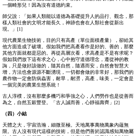
一個畸形兒！因為沒有道德約束。
師父說：「如果人類能以道德為基礎提升人的品行、觀念，那
樣人類社會的文明才能長久，神跡也會在人類社會從新出
現。」[1]
現代農業生物技術，目的只有高產（單位面積產量），卻給其
他方面造成了破壞。假如我們把高產看作是好的、善的，那麼
其他方面就都是惡的。再從高層次看，求高產是不是有求呢？
假如我們放下這有求之心，心中抱守道德理念，遵從神的教
誨，只是做好該做的，隨其自然，隨遇而安，自然會智慧大
增，方法也會源源不斷湧現，一切都會做的非常好，那我們的
農作物一定會防病蟲害，耐旱，耐澇，高產，味美，一定會是
一個完美的農業生態系統！
古人淳樸，沒有那麼多機巧和爭強之心，人們勞作也是從善而
為之，自然五穀豐登。「古人誠而善，心靜福壽齊」[2]
（四）小結
天體之大，宇宙浩瀚，細微至極。天地萬事萬物萬象內蘊無
限。古人沒有現代這樣的技術，但是他們善於認識感知萬物屬