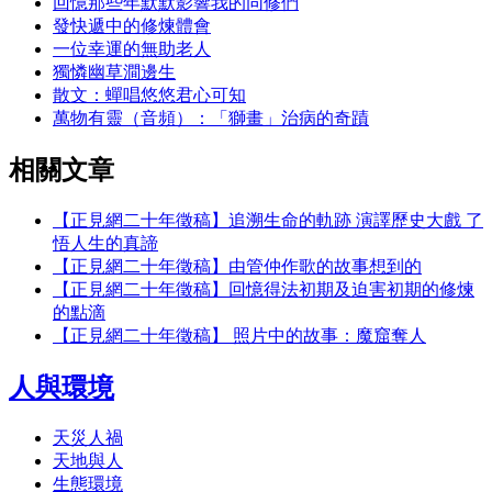
回憶那些年默默影響我的同修們
發快遞中的修煉體會
一位幸運的無助老人
獨憐幽草澗邊生
散文：蟬唱悠悠君心可知
萬物有靈（音頻）：「獅畫」治病的奇蹟
相關文章
【正見網二十年徵稿】追溯生命的軌跡 演譯歷史大戲 了
悟人生的真諦
【正見網二十年徵稿】由管仲作歌的故事想到的
【正見網二十年徵稿】回憶得法初期及迫害初期的修煉
的點滴
【正見網二十年徵稿】 照片中的故事：魔窟奪人
人與環境
天災人禍
天地與人
生態環境