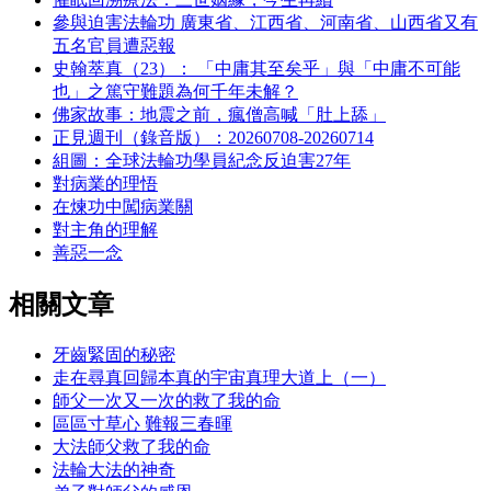
參與迫害法輪功 廣東省、江西省、河南省、山西省又有
五名官員遭惡報
史翰萃真（23）： 「中庸其至矣乎」與「中庸不可能
也」之篤守難題為何千年未解？
佛家故事：地震之前，瘋僧高喊「肚上舔」
正見週刊（錄音版）：20260708-20260714
組圖：全球法輪功學員紀念反迫害27年
對病業的理悟
在煉功中闖病業關
對主角的理解
善惡一念
相關文章
牙齒緊固的秘密
走在尋真回歸本真的宇宙真理大道上（一）
師父一次又一次的救了我的命
區區寸草心 難報三春暉
大法師父救了我的命
法輪大法的神奇