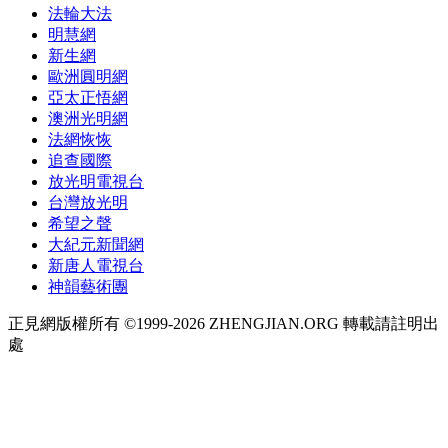
法輪大法
明慧網
新生網
歐洲圓明網
亞太正悟網
澳洲光明網
法網恢恢
追查國際
放光明電視台
台灣放光明
希望之聲
大紀元新聞網
新唐人電視台
神韻藝術團
正見網版權所有 ©1999-2026 ZHENGJIAN.ORG 轉載請註明出
處