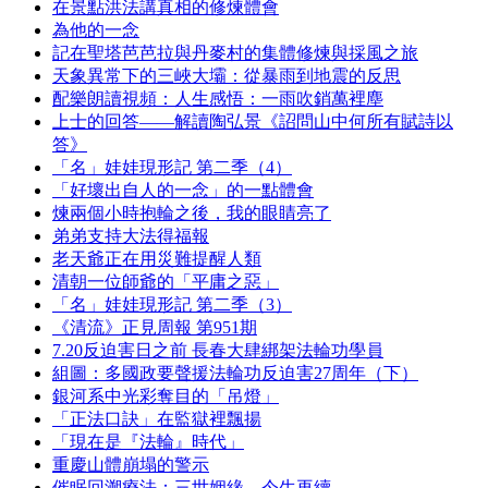
在景點洪法講真相的修煉體會
為他的一念
記在聖塔芭芭拉與丹麥村的集體修煉與採風之旅
天象異常下的三峽大壩：從暴雨到地震的反思
配樂朗讀視頻：人生感悟：一雨吹銷萬裡塵
上士的回答——解讀陶弘景《詔問山中何所有賦詩以
答》
「名」娃娃現形記 第二季（4）
「好壞出自人的一念」的一點體會
煉兩個小時抱輪之後，我的眼睛亮了
弟弟支持大法得福報
老天爺正在用災難提醒人類
清朝一位師爺的「平庸之惡」
「名」娃娃現形記 第二季（3）
《清流》正見周報 第951期
7.20反迫害日之前 長春大肆綁架法輪功學員
組圖：多國政要聲援法輪功反迫害27周年（下）
銀河系中光彩奪目的「吊燈」
「正法口訣」在監獄裡飄揚
「現在是『法輪』時代」
重慶山體崩塌的警示
催眠回溯療法：三世姻緣，今生再續