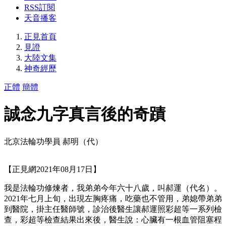
RSS訂閱
天音播客
正見首頁
見證
大陸文集
神奇經歷
正體
簡體
誠念九字真言後的奇蹟
北京法輪功學員 郝明（代）
【正見網2021年08月17日】
我是法輪功修煉者，我弟弟今年六十八歲，叫郝運（代名）。
2021年七月上旬，出現左胸疼痛，吃藥也不管用，弟媳帶弟弟
到醫院，掛主任醫師號，診治後醫生讓郝運照彩超等一系列檢
查，彩超等檢查結果出來後，醫生說：心臟有一根血管阻塞程