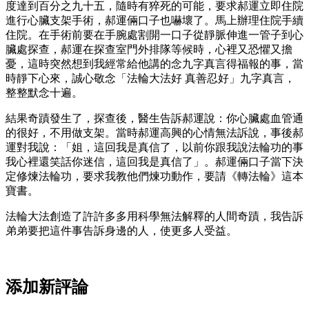
度達到百分之九十五，隨時有猝死的可能，要求郝運立即住院
進行心臟支架手術，郝運倆口子也嚇壞了。馬上辦理住院手續
住院。在手術前要在手腕處割開一口子從靜脈伸進一管子到心
臟處探查，郝運在探查室門外排隊等候時，心裡又恐懼又擔
憂，這時突然想到我經常給他講的念九字真言得福報的事，當
時靜下心來，誠心敬念「法輪大法好 真善忍好」九字真言，
整整默念十遍。
結果奇蹟發生了，探查後，醫生告訴郝運說：你心臟處血管通
的很好，不用做支架。當時郝運高興的心情無法訴說，事後郝
運對我說：「姐，這回我是真信了，以前你跟我說法輪功的事
我心裡還笑話你迷信，這回我是真信了」。郝運倆口子當下決
定修煉法輪功，要求我教他們煉功動作，要請《轉法輪》這本
寶書。
法輪大法創造了許許多多用科學無法解釋的人間奇蹟，我告訴
弟弟要把這件事告訴身邊的人，使更多人受益。
添加新評論