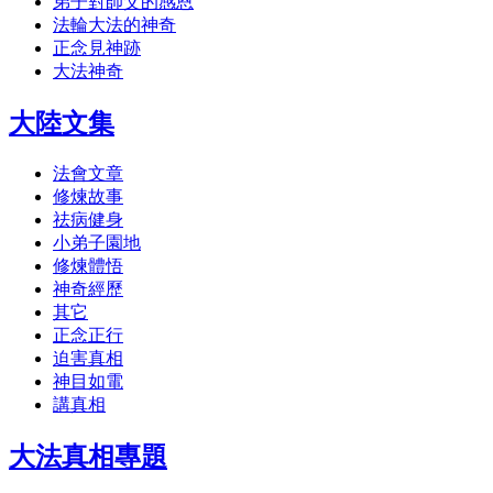
弟子對師父的感恩
法輪大法的神奇
正念見神跡
大法神奇
大陸文集
法會文章
修煉故事
祛病健身
小弟子園地
修煉體悟
神奇經歷
其它
正念正行
迫害真相
神目如電
講真相
大法真相專題