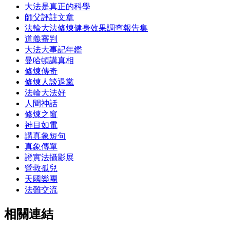
大法是真正的科學
師父評註文章
法輪大法修煉健身效果調查報告集
道義審判
大法大事記年鑑
曼哈頓講真相
修煉傳奇
修煉人談退黨
法輪大法好
人間神話
修煉之窗
神目如電
講真象短句
真象傳單
證實法攝影展
營救孤兒
天國樂團
法難交流
相關連結