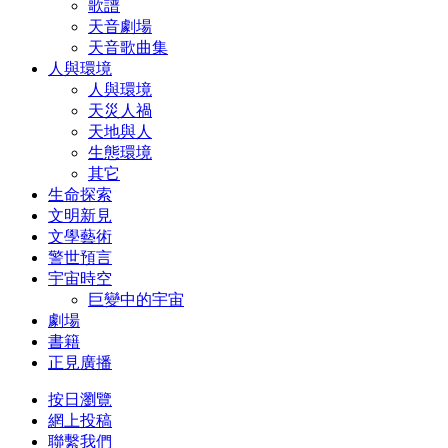
歌譜
天音劇場
天音歌曲集
人與環境
人與環境
天災人禍
天地與人
生態環境
其它
生命探索
文明新見
文學藝術
警世預言
宇宙時空
巨變中的宇宙
劇場
書籍
正見廣播
按日瀏覽
網上投稿
聯繫我們