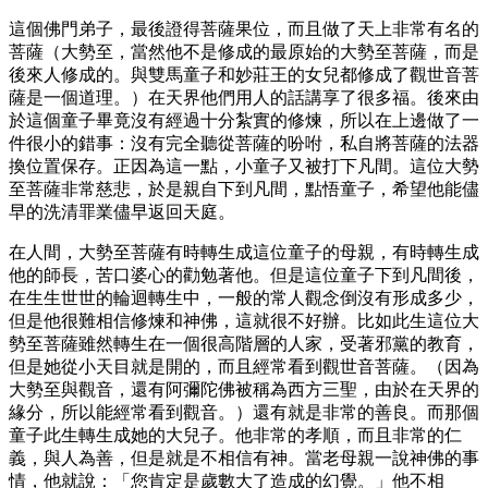
這個佛門弟子，最後證得菩薩果位，而且做了天上非常有名的
菩薩（大勢至，當然他不是修成的最原始的大勢至菩薩，而是
後來人修成的。與雙馬童子和妙莊王的女兒都修成了觀世音菩
薩是一個道理。）在天界他們用人的話講享了很多福。後來由
於這個童子畢竟沒有經過十分紮實的修煉，所以在上邊做了一
件很小的錯事：沒有完全聽從菩薩的吩咐，私自將菩薩的法器
換位置保存。正因為這一點，小童子又被打下凡間。這位大勢
至菩薩非常慈悲，於是親自下到凡間，點悟童子，希望他能儘
早的洗清罪業儘早返回天庭。
在人間，大勢至菩薩有時轉生成這位童子的母親，有時轉生成
他的師長，苦口婆心的勸勉著他。但是這位童子下到凡間後，
在生生世世的輪迴轉生中，一般的常人觀念倒沒有形成多少，
但是他很難相信修煉和神佛，這就很不好辦。比如此生這位大
勢至菩薩雖然轉生在一個很高階層的人家，受著邪黨的教育，
但是她從小天目就是開的，而且經常看到觀世音菩薩。（因為
大勢至與觀音，還有阿彌陀佛被稱為西方三聖，由於在天界的
緣分，所以能經常看到觀音。）還有就是非常的善良。而那個
童子此生轉生成她的大兒子。他非常的孝順，而且非常的仁
義，與人為善，但是就是不相信有神。當老母親一說神佛的事
情，他就說：「您肯定是歲數大了造成的幻覺。」他不相