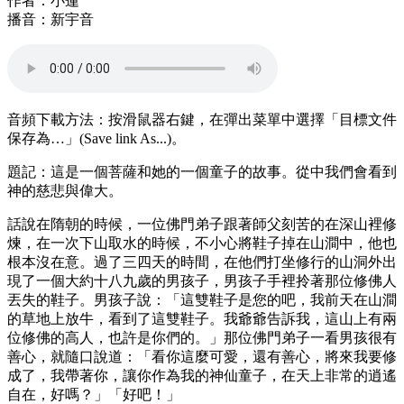
作者：小蓮
播音：新宇音
音頻下載方法：按滑鼠器右鍵，在彈出菜單中選擇「目標文件
保存為…」(Save link As...)。
題記：這是一個菩薩和她的一個童子的故事。從中我們會看到
神的慈悲與偉大。
話說在隋朝的時候，一位佛門弟子跟著師父刻苦的在深山裡修
煉，在一次下山取水的時候，不小心將鞋子掉在山澗中，他也
根本沒在意。過了三四天的時間，在他們打坐修行的山洞外出
現了一個大約十八九歲的男孩子，男孩子手裡拎著那位修佛人
丟失的鞋子。男孩子說：「這雙鞋子是您的吧，我前天在山澗
的草地上放牛，看到了這雙鞋子。我爺爺告訴我，這山上有兩
位修佛的高人，也許是你們的。」那位佛門弟子一看男孩很有
善心，就隨口說道：「看你這麼可愛，還有善心，將來我要修
成了，我帶著你，讓你作為我的神仙童子，在天上非常的逍遙
自在，好嗎？」「好吧！」