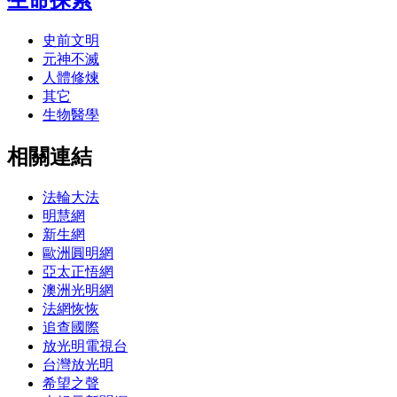
史前文明
元神不滅
人體修煉
其它
生物醫學
相關連結
法輪大法
明慧網
新生網
歐洲圓明網
亞太正悟網
澳洲光明網
法網恢恢
追查國際
放光明電視台
台灣放光明
希望之聲