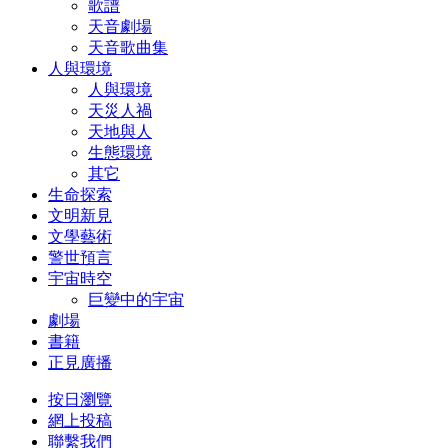
歌譜
天音劇場
天音歌曲集
人與環境
人與環境
天災人禍
天地與人
生態環境
其它
生命探索
文明新見
文學藝術
警世預言
宇宙時空
巨變中的宇宙
劇場
書籍
正見廣播
按日瀏覽
網上投稿
聯繫我們