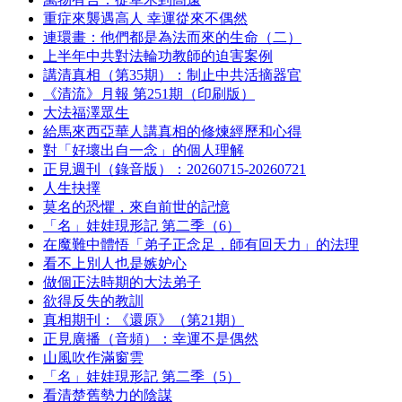
重症來襲遇高人 幸運從來不偶然
連環畫：他們都是為法而來的生命（二）
上半年中共對法輪功教師的迫害案例
講清真相（第35期）：制止中共活摘器官
《清流》月報 第251期（印刷版）
大法福澤眾生
給馬來西亞華人講真相的修煉經歷和心得
對「好壞出自一念」的個人理解
正見週刊（錄音版）：20260715-20260721
人生抉擇
莫名的恐懼，來自前世的記憶
「名」娃娃現形記 第二季（6）
在魔難中體悟「弟子正念足，師有回天力」的法理
看不上別人也是嫉妒心
做個正法時期的大法弟子
欲得反失的教訓
真相期刊：《還原》（第21期）
正見廣播（音頻）：幸運不是偶然
山風吹作滿窗雲
「名」娃娃現形記 第二季（5）
看清楚舊勢力的陰謀