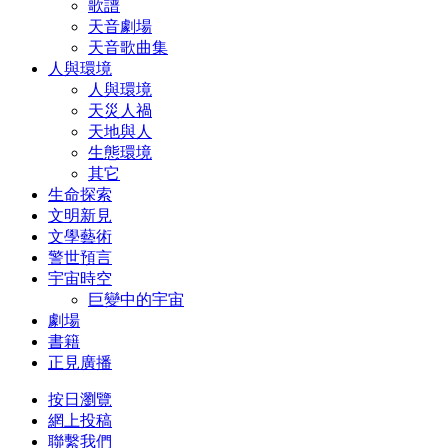
歌譜
天音劇場
天音歌曲集
人與環境
人與環境
天災人禍
天地與人
生態環境
其它
生命探索
文明新見
文學藝術
警世預言
宇宙時空
巨變中的宇宙
劇場
書籍
正見廣播
按日瀏覽
網上投稿
聯繫我們