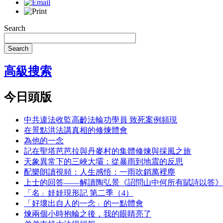
Search
Search
高級搜索
今日頭版
中共違法收監高齡法輪功學員 致死案例頻現
在景點洪法講真相的修煉體會
為他的一念
記在聖塔芭芭拉與丹麥村的集體修煉與採風之旅
天象異常下的三峽大壩：從暴雨到地震的反思
配樂朗讀視頻：人生感悟：一雨吹銷萬裡塵
上士的回答——解讀陶弘景《詔問山中何所有賦詩以答》
「名」娃娃現形記 第二季（4）
「好壞出自人的一念」的一點體會
煉兩個小時抱輪之後，我的眼睛亮了