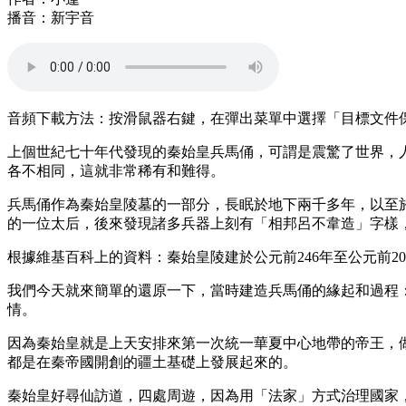
播音：新宇音
音頻下載方法：按滑鼠器右鍵，在彈出菜單中選擇「目標文件保存為…」(S
上個世紀七十年代發現的秦始皇兵馬俑，可謂是震驚了世界，
各不相同，這就非常稀有和難得。
兵馬俑作為秦始皇陵墓的一部分，長眠於地下兩千多年，以至
的一位太后，後來發現諸多兵器上刻有「相邦呂不韋造」字樣
根據維基百科上的資料：秦始皇陵建於公元前246年至公元前2
我們今天就來簡單的還原一下，當時建造兵馬俑的緣起和過程
情。
因為秦始皇就是上天安排來第一次統一華夏中心地帶的帝王，
都是在秦帝國開創的疆土基礎上發展起來的。
秦始皇好尋仙訪道，四處周遊，因為用「法家」方式治理國家