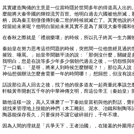
其實建造陶俑的主意是一位當時隱於世間多年的得道高人出的
麼能將大秦帝國的輝煌流芳百世。他明白過去六國被他所滅，那
柄，因為秦王朝僅僅傳到秦二世的時候就滅亡了。其實他說的
煌留給未來呢？他明白留給未來其實不是為了展現大秦帝國和
在春秋之際就是「禮崩樂壞」的時候，所以孔子終其一生力圖
秦始皇在努力思考這些問題的時候，突然間一位他曾經見過的
摧毀、唾罵。」始皇帝聞聽平淡的說：「那倒沒什麼，關鍵是
我明白，您是在說等多少年多少個朝代過去之後，一切怨恨與
了一口氣：「是呀，將來人到時候怎麼辦呢？！」那位高人說
神仙想個辦法怎麼會需要一年的時間哪！」想歸想，但沒有說
話說那位高人回去之後，找了他的很多道友一起商量此事該怎
軒轅黃帝開創五千年的中華神傳文明，而這位帝王（秦始皇）
聽他這樣一說，高人又琢磨了一下秦始皇當初與他的對話，覺
就找來管理地上技能的神們（木工雕刻、泥水、冶鐵和制陶等
陶器能保存長久，只要保持不讓它破碎就行，千年不壞。
因為人間的理就是「兵爭天下，王者治國」，在陵墓的外圍用