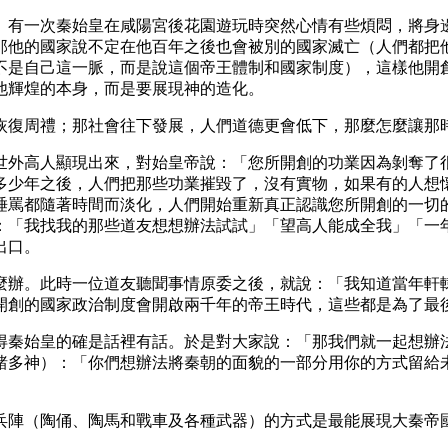
。有一次秦始皇在咸陽宮後花園遊玩時突然心情有些煩悶，將身
他的國家說不定在他百年之後也會被別的國家滅亡（人們都把他
不是自己這一脈，而是說這個帝王體制和國家制度），這樣他開
他輝煌的本身，而是要展現神的造化。
恢復周禮；那社會往下發展，人們道德更會低下，那麼怎麼讓那
世外高人顯現出來，對始皇帝說：「您所開創的功業因為剝奪了
多少年之後，人們把那些功業摧毀了，沒有實物，如果有的人想
唾罵都隨著時間而淡化，人們開始重新真正認識您所開創的一切
：「我找我的那些道友想想辦法試試」「望高人能成全我」「一
出口。
麼辦。此時一位道友聽聞事情原委之後，就說：「我知道當年軒
開創的國家政治制度會開啟兩千年的帝王時代，這些都是為了最
得秦始皇的確是話裡有話。於是對大家說：「那我們就一起想辦
諸多神）：「你們想辦法將秦朝的面貌的一部分用你的方式留給
兵陣（陶俑、陶馬和戰車及各種武器）的方式是最能展現大秦帝