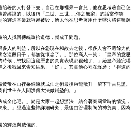
邊陪著的人打發下去，自己在那裡呆一會兒，他在思考著自己怎
曾經說的，以後稱「二世、三世…..傳之無窮」的話當作笑
創的輝煌基業就容易被毀，所以他在思考著用什麼辦法將這種輝
時的人找回傳統重拾道德，就成了問題。
很多人的利益，所以在您現在和故去之後，很多人會不遺餘力的
懷念這段日子，都無從懷念了。」那位高人一笑：「皇帝的意思
的時候，想找回這段歷史的真實表現都很難了。」始皇帝聽完嘆
年之後我回來告知結果」「好」。其實他心裡在琢磨：「得道的
轅黃帝在山裡采銅練就成仙之術最後乘龍飛升，留下千古見證。
後創世主在人間洪傳大法做鋪墊的。」
法成全他吧。」於是大家一起想辦法，結合著秦國當時的情況，
未來。」經過這些神詳細研究，最後由管理制陶的神負責，因為
國的輝煌與威儀的。