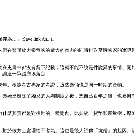
ave link As...)。
人們在驚嘆於大秦帝國的龐大的軍力的同時也對當時國家的軍隊
於在史書中都沒有留下記載，這就不能不說是件詭異的事情。開
，讓這一爭議塵埃落定。
08年。根據考古專家的考證，這些秦俑也是同一時期的產物。
：秦始皇廢除了殘忍的人殉制度之後，想自己百年之後，也要擁
做什麼其實都是對後世的一種開創。比如統一貨幣和度量衡，廢
，對於假方士處理絕不客氣。這也是後人誤傳「坑儒」的起因。