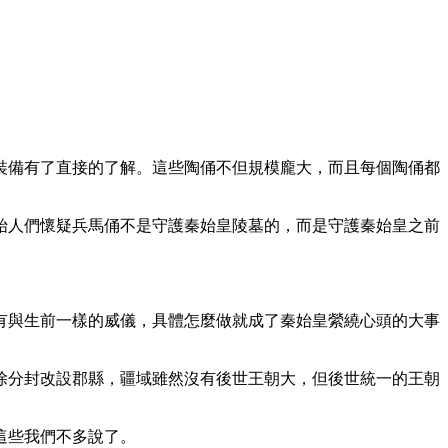
裝備有了直接的了解。這些陶俑不但規模龐大，而且每個陶俑都
始人們懷疑兵馬俑不是守護秦始皇陵墓的，而是守護秦始皇之前
有與生前一樣的威儀，具體怎麼做就成了秦始皇縈繞心頭的大事
除分封改設郡縣，疆域雖然沒有後世王朝大，但後世統一的王朝
這些我們不多說了。