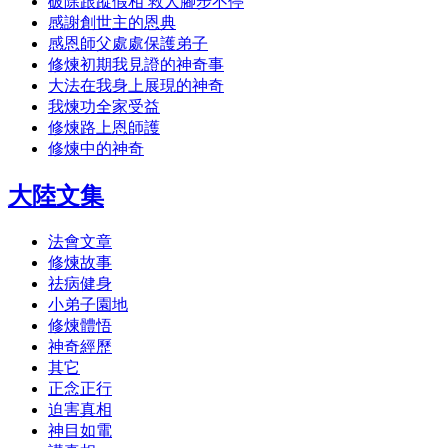
破除跟蹤假相 救人腳步不停
感謝創世主的恩典
感恩師父處處保護弟子
修煉初期我見證的神奇事
大法在我身上展現的神奇
我煉功全家受益
修煉路上恩師護
修煉中的神奇
大陸文集
法會文章
修煉故事
祛病健身
小弟子園地
修煉體悟
神奇經歷
其它
正念正行
迫害真相
神目如電