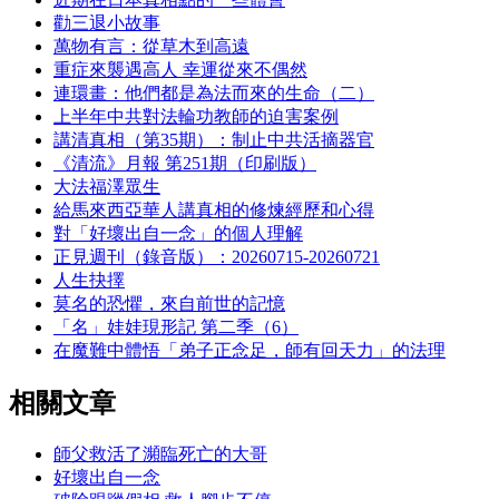
勸三退小故事
萬物有言：從草木到高遠
重症來襲遇高人 幸運從來不偶然
連環畫：他們都是為法而來的生命（二）
上半年中共對法輪功教師的迫害案例
講清真相（第35期）：制止中共活摘器官
《清流》月報 第251期（印刷版）
大法福澤眾生
給馬來西亞華人講真相的修煉經歷和心得
對「好壞出自一念」的個人理解
正見週刊（錄音版）：20260715-20260721
人生抉擇
莫名的恐懼，來自前世的記憶
「名」娃娃現形記 第二季（6）
在魔難中體悟「弟子正念足，師有回天力」的法理
相關文章
師父救活了瀕臨死亡的大哥
好壞出自一念