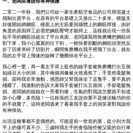
一、老闆笑著說你有神保護
二零二一年秋，我們公司給一家生產航空食品的公司用混凝土
搗制出貨平台，在原有的平台基礎上又接出二十多米。模版支
好後開始綁鋼筋，檯面上的主筋要與牆體上的鋼筋焊接，由於
角度的原因焊工必需把鋼筋壓彎才能焊上，這樣就出現一些長
短不等的鋼筋頭超出了平台表面。老闆讓我用角磨機把鋼筋頭
割下來，我小心翼翼的往下割，一根快要割斷的鋼筋頭突然反
折了回來夾碎了切割片，瞬間角磨機在我手裡飛了出去，就在
我的左手背上飛速的旋轉了幾圈掉在平台上。
我心裡一驚，再一看左手背上藍色的線手套被角磨機打出五個
如綠豆大小的洞，其中兩個洞像被火燒過焦了，手竟然毫髮無
損。當時我非常激動，感恩師父幫我保全了這隻手，要不真的
殘廢了。我激動的告訴大家我手套被打出五個洞，手卻毫髮無
損。老闆娘的姐姐在一旁看到後，生氣的對我說怎麼就不知道
加小心哪，多危險！一位姓張的工友說你要不是煉法輪功的你
的手就廢了。這時老闆過來了看著我手套上的洞笑著對我說你
有神保佑。
出現這種事都不是偶然的。可能是前一世造的業，從小到大我
手上的傷可真不少。三歲時我左手的食指險些被父親的自行車