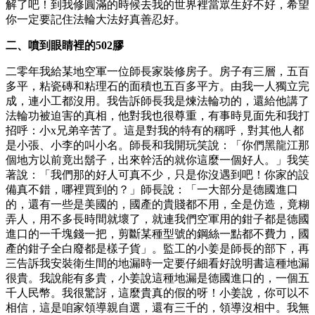
解了吧！到我修圓滿的時候去我的世界裡當眾生好不好，希望
你一定要記住法輪大法好真善忍好。
二、噴到眼睛裡的502膠
二零年我給某地空軍一位師長家裝修房子。房子有三層，五百
多平，粘瓷磚和粘理石的面積也五百多平方。由我一人獨立完
成，連小工都沒用。我告訴師長我是煉法輪功的，還給他講了
法輪功被迫害的真相，他對我也很尊重，有事時見面先和我打
招呼：小x兄弟辛苦了。這是對我的特有的稱呼，對其他人都
是小張、小李的叫小名。師長和我開玩笑說：「你們黑龍江那
個地方以前竟出鬍子，出來幹活的就你這麼一個好人。」我笑
著說：「我們那的好人可真不少，只是你沒遇到吧！你家的設
備真不錯，哪裡買到的？」師長說：「一大部分是德國進口
的，還有一些是美國的，國產的貴賤都不用，全是仿造，竟糊
弄人，用不多長時間就壞了，就連我們空軍用的鉗子都是德國
進口的一千塊錢一把，剪斷某種型號的鋼絲一點都不費力，國
產的鉗子全白廢都是樣子貨」。監工的小姜是師長的部下，再
三告訴我安裝衛生間的地漏時一定要仔細看好說明書這種地漏
很貴。我說能有多貴，小姜說這種地漏是德國進口的，一個五
千人民幣。我很驚訝，這麼貴真的假的呀！小姜說，你可以不
相信，這是咱家領導親自選，還有三千的，領導沒相中。我無