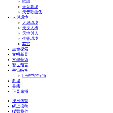
歌譜
天音劇場
天音歌曲集
人與環境
人與環境
天災人禍
天地與人
生態環境
其它
生命探索
文明新見
文學藝術
警世預言
宇宙時空
巨變中的宇宙
劇場
書籍
正見廣播
按日瀏覽
網上投稿
聯繫我們