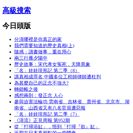
高級搜索
今日頭版
分清哪裡是你真正的家
我們需要知道的歷史真相(上)
隨感：讀書做事，重在用心
兩三行雁夕陽中
歷史故事：宋代孝女冤死，天降異象
「名」娃娃現形記 第二季（8）
講真相成罪名 中國多位工程師律師遭枉判
為甚麼自己的正念不強大?
轉錯帳之後
感想兩則：發正念 人心
參與迫害法輪功 雲南省、吉林省、貴州省、北京市、湖
南省、山西省又有八名官員遭惡報
「名」娃娃現形記 第二季（7）
《清流》正見周報 第952期
從「打掃浴缸」，悟到「打掃『欲』缸」
近期在日本真相點的一些體會