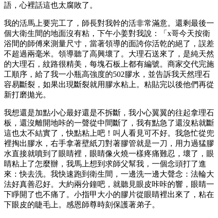
語，心裡話這也太腐敗了。
我的活馬上要完工了，師長對我幹的活非常滿意。還剩最後一
個大衛生間的地面沒有粘，下午小姜對我說：「x哥今天按衛
浴間的師傅來測量尺寸，當著領導的面誇你活乾的絕了，誤差
不超過兩毫米。領導聽了高興壞了。大理石送來了，是純天然
的大理石，紋路很精美，每塊石板上都有編號。商家交代完施
工順序，給了我一小瓶高強度的502膠水，並告訴我天然理石
容易斷裂，如果出現斷裂就用膠水粘上。粘貼完以後他們再從
新打磨拋光。
我想還是加點小心最好還是不拆斷，我小心翼翼的往起拿理石
板，還沒離開地咔的一聲從中間斷了，我有點急了還沒粘就斷
這也太不結實了，快點粘上吧！叫人看見可不好。我急忙從兜
裡掏出膠水，右手拿著壁紙刀對著膠管就是一刀，用力過猛膠
水直接就噴到了眼睛裡，眼睛像火燒一樣疼痛難忍，壞了，眼
睛粘上了怎麼辦，我馬上想到求師父幫我，一個念頭打了進
來：快去洗。我快速跑到衛生間，一邊洗一邊大聲念：法輪大
法好真善忍好。大約兩分鐘吧，就聽見眼皮咔咔的響，眼睛一
下睜開了也不痛了。小指甲大小的膠片從眼睛裡出來了，粘在
下眼皮的睫毛上。感恩師尊時刻保護著弟子。