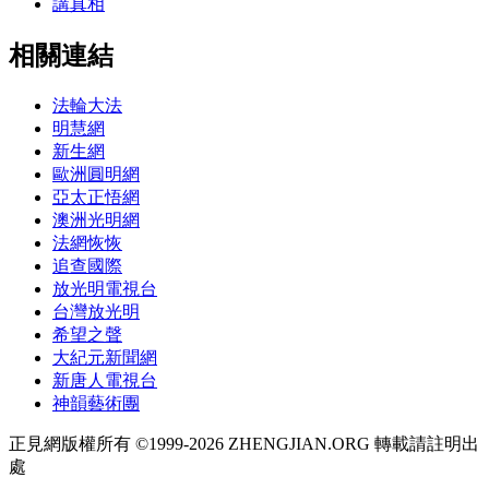
講真相
相關連結
法輪大法
明慧網
新生網
歐洲圓明網
亞太正悟網
澳洲光明網
法網恢恢
追查國際
放光明電視台
台灣放光明
希望之聲
大紀元新聞網
新唐人電視台
神韻藝術團
正見網版權所有 ©1999-2026 ZHENGJIAN.ORG 轉載請註明出
處