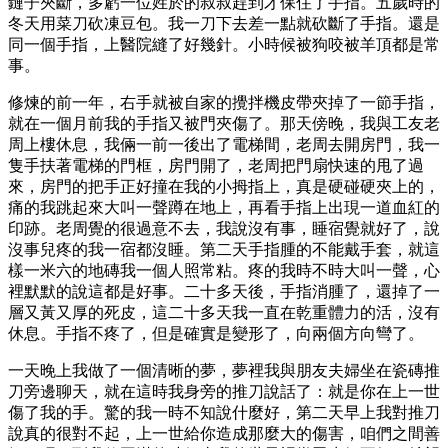
鏈子夾斷，多虧一位姓於的叔叔趕到才保住了手指。五歲時的
冬天用菜刀砍凍豆包。我一刀下去差一點就砍斷了手指。還是
同一個手指，上醫院縫了好幾針。小時候被狗咬被羊頂都是常
事。
修煉的前一年，右手就被自家的攪拌機皮帶夾掉了一節手指，
就在一個月前我的手指又被門夾傷了。那天傍晚，我與工友老
周上樓休息，我倆一前一後出了電梯間，老周去開房門，我一
隻手扶著電梯的門框，房門開了，老周把門扇快速的甩了過
來，房門的把手正好撞在我的小拇指上，真是硬碰硬夾上的，
痛的我跳起來大叫一聲蹲在地上，再看手指上出現一道血紅的
印跡。老周覺的很過意不去，我說沒有事，睡宿覺就好了，說
沒事兒疼的我一宿都沒睡。第二天手指腫的不能戴手套，就這
樣一米六的地磚我一個人照常粘。疼的我時不時大叫一聲，心
裡默默的說這都是好事。二十多天後，手指消腫了，還掉了一
層又黃又厚的死皮，這二十多天我一直在乾重體力的活，沒有
休息。手指不疼了，但是確實是變形了，向兩個方向彎了。
一天晚上我做了一個清晰的夢，夢裡我與朋友夫婦坐在瓷磚推
刀旁邊聊天，就在這時我身旁的推刀說話了：就是你在上一世
傷了我的手。驚的我一時不知說什麼好，第二天早上我對推刀
說真的很對不起，上一世給你造成那麼大的傷害，咱們之間善