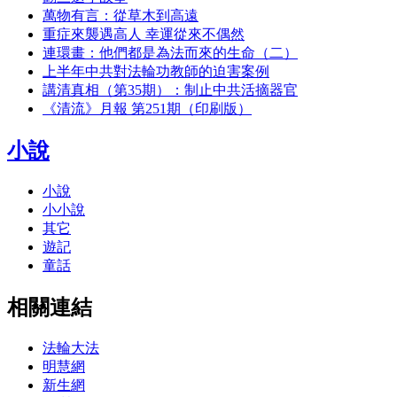
萬物有言：從草木到高遠
重症來襲遇高人 幸運從來不偶然
連環畫：他們都是為法而來的生命（二）
上半年中共對法輪功教師的迫害案例
講清真相（第35期）：制止中共活摘器官
《清流》月報 第251期（印刷版）
小說
小說
小小說
其它
遊記
童話
相關連結
法輪大法
明慧網
新生網