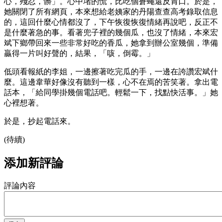
心，殘忍，髒」。心中堵的慌，比吃個蒼蠅還反胃口。於是，
她關閉了所有網頁，本來想給老姨家的丹陽查查高考錄取信息
的，這回什麼心情都沒了，下午恢復恢復情緒再說吧，反正不
是什麼著急的事。看著兜子裡的幾個瓜，也沒了情緒，本來宏
斌下鄉帶回來一些非常好吃的香瓜，她拿到辦公室幾個，準備
贏得一片叫好聲的，結果，「咳，倒霉。」
低頭看報紙的李姐，一邊擦著吃完瓜的手，一邊在誇讚宏斌什
麼。這邊韋華好像沒有聽到一樣，心不在焉的苦笑著。拿出電
話本，「給同學掛幾個電話吧。輕鬆一下，找點快活事。」她
心裡想著。
於是，抄起電話來。
(待續)
添加新評論
評論內容