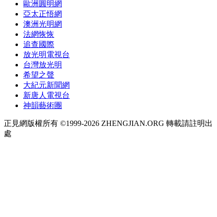
歐洲圓明網
亞太正悟網
澳洲光明網
法網恢恢
追查國際
放光明電視台
台灣放光明
希望之聲
大紀元新聞網
新唐人電視台
神韻藝術團
正見網版權所有 ©1999-2026 ZHENGJIAN.ORG 轉載請註明出
處