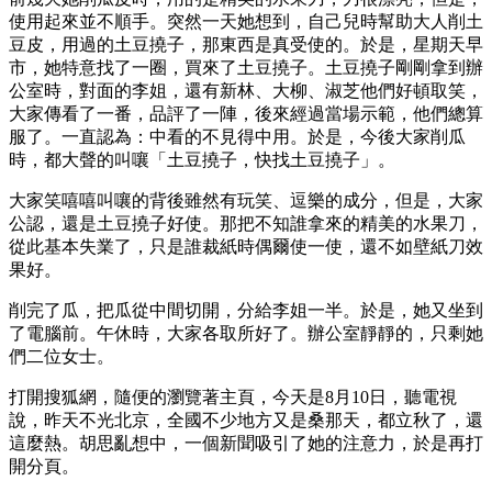
使用起來並不順手。突然一天她想到，自己兒時幫助大人削土
豆皮，用過的土豆撓子，那東西是真受使的。於是，星期天早
市，她特意找了一圈，買來了土豆撓子。土豆撓子剛剛拿到辦
公室時，對面的李姐，還有新林、大柳、淑芝他們好頓取笑，
大家傳看了一番，品評了一陣，後來經過當場示範，他們總算
服了。一直認為：中看的不見得中用。於是，今後大家削瓜
時，都大聲的叫嚷「土豆撓子，快找土豆撓子」。
大家笑嘻嘻叫嚷的背後雖然有玩笑、逗樂的成分，但是，大家
公認，還是土豆撓子好使。那把不知誰拿來的精美的水果刀，
從此基本失業了，只是誰裁紙時偶爾使一使，還不如壁紙刀效
果好。
削完了瓜，把瓜從中間切開，分給李姐一半。於是，她又坐到
了電腦前。午休時，大家各取所好了。辦公室靜靜的，只剩她
們二位女士。
打開搜狐網，隨便的瀏覽著主頁，今天是8月10日，聽電視
說，昨天不光北京，全國不少地方又是桑那天，都立秋了，還
這麼熱。胡思亂想中，一個新聞吸引了她的注意力，於是再打
開分頁。