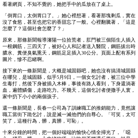
看著網頁，不知不覺的，她把手中的瓜放在了桌上。
「倒胃口，太倒胃口了。」她心裡想著，看著那塊剩瓜，實在
沒了食慾，甚至也把它的香甜忘了一般。心裡翻騰著，「這是
怎麼了？這個社會怎麼了？」
原來，那條新聞報導瀋陽一位拾荒者，肛門被三個陌生人插入
一根鋼筋，三四天了，被好心人和記者送入醫院，鋼筋拔出時
膿水、糞便臭氣熏天，鋼筋足足插入30公分。頁面上配有系列
圖片，慘不忍睹啊。
接下來的一條新聞是，大概是城固縣吧，她也沒有搞清城固縣
在哪兒，是城固縣，似乎5月9日，一個女乞討者，被三位中學
生毒打，然後下身被插入木棒，事後有路人看到，下身還淌著
血，遍體鱗傷，走路吃力。不幾天，這個乞討者便撒手人寰，
家中扔下小小的兩個孩子。
還一條新聞是，長春一公司為了訓練職工的推銷能力，竟然讓
職工當街下跪乞討，說是滅一滅他們的自尊心。「可笑，太可
笑了，這種行為，髒，真髒，可恥」。
十來分鐘的時間，把一個好端端的愉快心情全掃光了，「噁