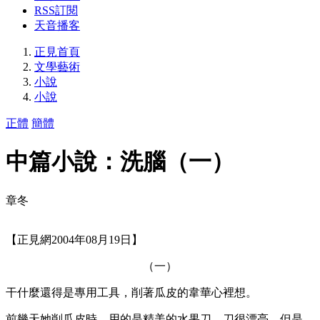
RSS訂閱
天音播客
正見首頁
文學藝術
小說
小說
正體
簡體
中篇小說：洗腦（一）
章冬
【正見網2004年08月19日】
（一）
干什麼還得是專用工具，削著瓜皮的韋華心裡想。
前幾天她削瓜皮時，用的是精美的水果刀，刀很漂亮，但是，