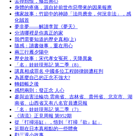
去掉怨恨，修出善心
身體的疼痛，源自於前世作惡帶來的因果報應
佛家故事：竹節中的神跡「法尚應舍，何況非法」，感
化賊首
夢非夢——解讀李賀《夢天》
分清哪裡是你真正的家
我們需要知道的歷史真相(上)
隨感：讀書做事，重在用心
兩三行雁夕陽中
歷史故事：宋代孝女冤死，天降異象
「名」娃娃現形記 第二季（8）
講真相成罪名 中國多位工程師律師遭枉判
為甚麼自己的正念不強大?
轉錯帳之後
感想兩則：發正念 人心
參與迫害法輪功 雲南省、吉林省、貴州省、北京市、湖
南省、山西省又有八名官員遭惡報
「名」娃娃現形記 第二季（7）
《清流》正見周報 第952期
從「打掃浴缸」，悟到「打掃『欲』缸」
近期在日本真相點的一些體會
勸三退小故事