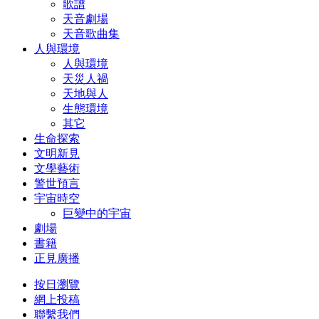
歌譜
天音劇場
天音歌曲集
人與環境
人與環境
天災人禍
天地與人
生態環境
其它
生命探索
文明新見
文學藝術
警世預言
宇宙時空
巨變中的宇宙
劇場
書籍
正見廣播
按日瀏覽
網上投稿
聯繫我們