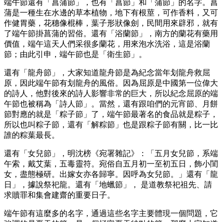
端午節還有「菖蒲節」，也有「菖節」和「蒲節」的名字。菖
蒲是一種生在水邊的草本植物，地下有根莖，可作香料，又可
作健胃藥，花穗像棍棒，葉子形狀像劍，民間用來辟邪，就有
了端午節掛菖蒲的習俗。還有「浴蘭節」，南方的蘭花有藥用
價值，端午這天人們采很多蘭花，用來泡水洗浴，這是浴蘭
節；由此引申，端午節也是「衛生節」。
還有「龍舟節」，大家知道龍舟節是為紀念當年划龍舟救屈
原，因此端午節有划龍舟的風俗。因為屈原是中國第一位偉大
的詩人，他對後來的詩人影響非常的巨大，所以紀念屈原的端
午節也被稱為「詩人節」。當然，還有跟咱們的元宵節、月餅
節對應的就是「粽子節」了，端午節最著名的食品就是粽子，
所以也叫粽子節，還有「解粽節」也是跟粽子節有關，比一比
誰的粽葉最長。
還有「女兒節」，明沈榜《宛署雜記》：「五月女兒節，系端
午索，戴艾葉，五毒靈符。宛俗自五月初一至初五日，飾小閨
女，盡態極研。出嫁女亦各歸寧。因呼為女兒節。」還有「龍
日」，據說祭祀龍。還有「地蠟節」， 是道教祭祀祖先、請
求贖罪和集會建齋的重要日子。
端午節有這麼多的名字，通過這些名字主要體現一個問題，它