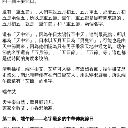
的一個主要節日。
還有「重五節」，人們常說五月初五、五月單五，那麼五月初
五是兩個五，所以是重五節。重午、重五都是從時間來說的，
五月初五，就是「重午節」和「重五節」兩個名字。
還有「天中節」，因為午日太陽行至中天，達到最高點，所以
稱為「天中節」。日本以五月五日為「男兒節」，可能也是由
天中節而來，因為他們認為只有男子秉承天地中通之氣。端午
節的名字還有「五月節」、「五日節」、「五節」等，這也都
是從時間的角度來說的。
清明插柳，端午掛艾。艾草可入藥，有濃烈香氣，端午掛艾歷
史悠久，南北朝時便有在門口掛艾人，用以驅邪辟毒，所以端
午節還有「艾節」的名字。
端午艾
天生樂自然，毒月顯超凡。
家家全敬艾，心香邪膽寒。
第二集、端午節——名字最多的中華傳統節日