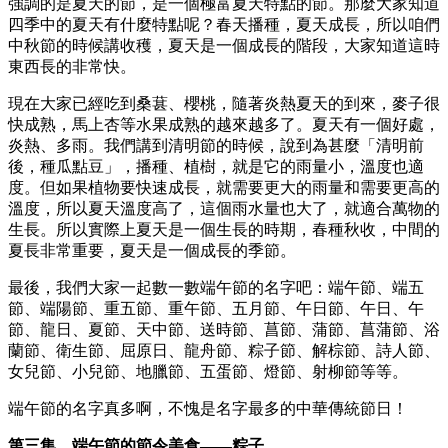
強調的是夏天的節，是一個極富夏天特點的節。那麼大家知道
四季中的夏天有什麼特點呢？春天播種，夏天成長，所以咱們
中秋節的時候講收穫，夏天是一個成長的階段，大家知道這時
東西長的非常快。
現在大家已經吃到桑葚、櫻桃，隨著炎熱夏天的到來，麥子很
快成熟，馬上杏等水果成熟的越來越多了。夏天有一個好處，
炎熱、多雨。我們講到清明節的時候，說到為甚麼「清明前
後，種瓜點豆」，播種、植樹，就是它的雨量小，溫度也適
度。但如果植物要快速成長，就需要更大的雨量和需要更高的
溫度，所以夏天溫度高了，這個雨水量也大了，就適合萬物的
生長。所以實際上夏天是一個生長的時期，春種秋收，中間的
夏長非常重要，夏天是一個成長的季節。
最後，我們大家一起數一數端午節的名字吧：端午節、端五
節、端陽節、重五節、重午節、五月節、午日節、午日、午
節、龍日、夏節、天中節、送時節、菖節、蒲節、菖蒲節、浴
蘭節、衛生節、屈原日、龍舟節、粽子節、解棕節、詩人節、
女兒節、小兒節、地臘節、五蛋節、燈節、射柳節等等。
端午節的名字真多啊，不愧是名字最多的中華傳統節日！
第三集、端午節的節令美食——粽子