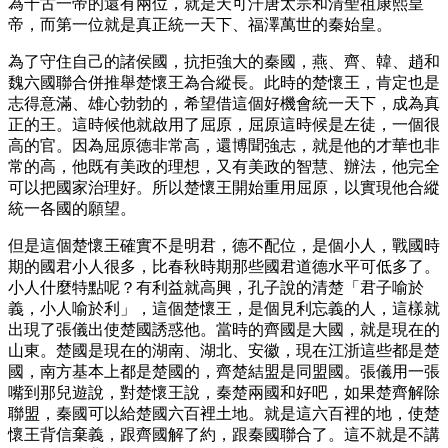
為千古一帝的還有兩位，就是天可汗唐太宗和清聖祖康熙皇
帝，而第一位就是真正統一天下、福澤萬世的秦始皇。
為了守住自己的諸侯國，抗拒強大的秦國，燕、齊、韓、趙和
魏六國聯合併推舉楚懷王為合縱長。此時的楚懷王，肯定也是
志得意滿、雄心勃勃的，希望借這個好機會統一天下，成為真
正的王。這時候他就啟用了屈原，屈原這時候是左徒，一個很
高的官。因為屈原德非常高，還博聞強志，就是他的才華也非
常的高，他既有美政的理想，又有美政的智慧、辦法，他完全
可以把國家治理好。所以楚懷王開始重用屈原，以實現他合縱
統一各國的願望。
但是這個楚懷王確實不是明君，德不配位，是個小人，戰國時
期的國君小人很多，比春秋時期那些國君道德水平可低多了。
小人什麼特點呢？有利益就高興，孔子說的清楚「君子喻於
義，小人喻於利」，這個楚懷王，是個見利忘義的人，這樣就
出現了張儀出使楚國誘惑他。當時的齊國是大國，就是現在的
山東。楚國是現在的湖南、湖北、安徽，現在江浙這些都是楚
國，南方基本上都是楚國的，齊楚結盟是同盟國。張儀用一張
嘴到那兒遊說，對楚懷王說，秦楚兩國和好吧，如果楚齊解除
聯盟，秦國可以給楚國六百裡土地。就是這六百裡的地，使楚
懷王背信棄義，跟齊國解了約，跟秦國聯合了。這不就是不講