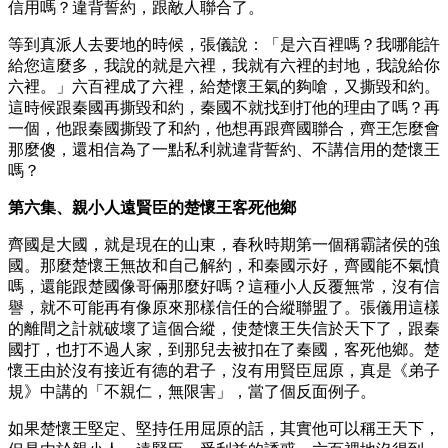
信用嗎？違背誓約，跟敵人聯合了。
等到真派人去要地的時候，張儀說：「是六百裡嗎？我哪能許
給您這麼多，我說的就是六裡，我就有六裡的封地，我說給你
六裡。」六百裡成了六裡，給楚懷王氣的夠嗆，又撕毀和約。
這時候跟秦國再撕毀和約，秦國不就找到打他的理由了嗎？再
一個，他跟秦國撕毀了和約，他想再跟齊國聯合，齊王怎麼會
那麼傻，還相信為了一點私利就違背誓約、不講信用的楚懷王
嗎？
第六集、親小人遠賢臣的楚懷王客死他鄉
齊國是大國，就是現在的山東，春秋時期第一個稱霸諸侯的強
國。那麼楚懷王無故和自己解約，和秦國示好，齊國能不氣憤
嗎，還能跟楚國像哥倆那麼好嗎？這種小人反覆無常，沒有信
譽，就不可能再有像原來那樣信任的合縱聯盟了。張儀用這樣
的離間之計就破壞了這個合縱，使楚懷王失信於天下了，跟秦
國打，也打不過人家，到那兒去被扣在了秦國，客死他鄉。楚
懷王由於沒有接近有德的君子，沒有用賢臣屈原，真是《弟子
規》中講的「不親仁，無限害」，當了個反面例子。
如果楚懷王堅定、堅持任用屈原的話，其實他可以稱王天下，