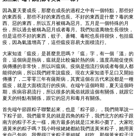
因為夏天要成長，那麼在成長的過程之中有一個特點，那些好
的東西長，那些不好的東西也長。不好的東西是什麼？毒的東
西、惡的東西，所以五月被稱為惡月。五月是一個特殊的月
份，所以過去被稱為惡月或者毒月。我們知道萬物生長很快，
但是這些不好的東西，蚊子、蒼蠅、毒蛇也長得很快，包括瘟
疫，因為氣溫增高了，這些瘟疫容易大面積流行。
大家知道「瘟疫」是甚麼意思嗎？「瘟」字，有一個「溫」的
音，這個病是熱病，瘟就是比較偏於熱的病，溫度高能促使疾
病傳播的非常快，所以叫瘟病。疫病是指流行病或者每個人都
能得的病，所以我們經常說瘟疫。現在大家知道手足口又開始
傳播了，二零零三年有薩斯病，其實這個在古代來說都是一種
瘟疫，就是大面積流行的疾病。在端午這個時期，夏天這個時
期，疾病容易流行，所以很多的風俗就跟這個有關係，就跟它
夏天的特點有關係，跟它的惡月和毒月有關係。
首先端午節跟粽子聯繫起來，也是「粽子節」，我們簡單說一
下粽子節。我們最常見的就是四角的粽子，我們北方的粽子跟
南方的粽子不太一樣，南方最多的就是江米和小棗了。大家吃
過黃米的粽子嗎？我小時候姥姥都給我們送黃米粽子，她用黃
米自己包的，我覺得江米粽子更細膩、好吃，那個黃米粽子涼