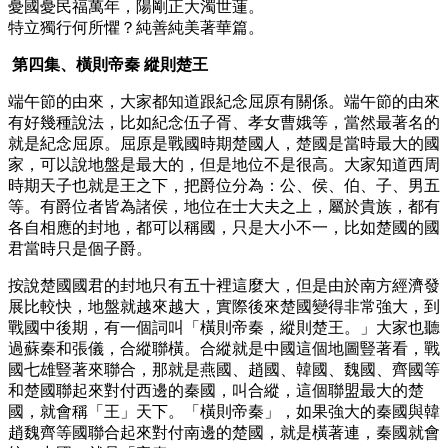
憂國憂民福萬年，陽剛正大濁世蓮。
特立獨行何所懼？純善純美著華篇。
第四集、橫則帝秦 縱則楚王
端午節的由來，大家都知道跟紀念屈原有關係。端午節的由來
有好幾種說法，比如紀念伍子胥、孝女曹娥等，當然最著名的
就是紀念屈原。屈原是戰國時期楚國人，楚國是當時最大的國
家，可以說地盤是最大的，但是地位不是很高。大家知道西周
時期天子也就是王之下，把爵位分為：公、侯、伯、子、男五
等。有爵位者皆為諸侯，地位在士大夫之上，屬於貴族，都有
各自相應的封地，都可以稱國，只是大小不一，比如楚國的國
君當時只是個子爵。
按說楚國國君的封地只有五十裡這麼大，但是由於南方經濟發
展比較快，地盤就越來越大，實際後來楚國變得非常強大，到
戰國中後期，有一個詞叫「橫則帝秦，縱則楚王。」大家也聽
過蘇秦和張儀，合縱聯橫。合縱就是中國這個地圖豎著看，戰
國七雄豎著來聯合，那就是燕國、趙國、韓國、魏國、齊國等
和楚國聯起來對付西邊的秦國，叫合縱，這個聯盟最大的楚
國，就會稱「王」天下。「橫則帝秦」，如果強大的秦國與韓
趙魏齊等國聯合起來對付南邊的楚國，就是橫著連，秦國就會