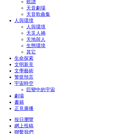
歌譜
天音劇場
天音歌曲集
人與環境
人與環境
天災人禍
天地與人
生態環境
其它
生命探索
文明新見
文學藝術
警世預言
宇宙時空
巨變中的宇宙
劇場
書籍
正見廣播
按日瀏覽
網上投稿
聯繫我們