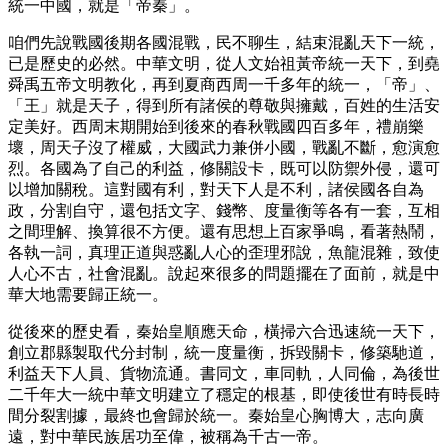
統一中國，就是「帝秦」。
咱們先說戰國後期各國混戰，民不聊生，結束混亂天下一統，
已是歷史的必然。中華文明，從人文始祖黃帝統一天下，到堯
舜禹五帝文明教化，再到夏商西周一千多年的統一，「帝」、
「王」就是天子，得到所有諸侯的尊敬與擁戴，百姓的生活安
定美好。西周末期開始到後來的春秋戰國四百多年，禮崩樂
壞，周天子沒了權威，大國武力兼併小國，戰亂不斷，愈演愈
烈。各國為了自己的利益，修關設卡，既可以防禦外侵，還可
以增加關稅。這對國有利，對天下人是不利，諸侯國各自為
政，分割自守，還包括文字、錢幣、度量衡等各有一套，互相
之間理解、換算很不方便。還有思想上百家爭鳴，看著熱鬧，
各執一詞，真理正道與惑亂人心的歪理邪說，魚龍混雜，致使
人心不古，社會混亂。說起來很多的問題擺在了面前，就是中
華大地需要歸正統一。
從後來的歷史看，秦始皇順應天命，橫掃六合迅速統一天下，
創立郡縣製取代分封制，統一度量衡，拆毀關卡，修築馳道，
利益天下人員、貨物流通。書同文，車同軌，人同倫，為後世
二千年大一統中華文明建立了穩定的根基，即使後世有時長時
間分裂割據，最終也會歸於統一。秦始皇心胸博大，志向廣
遠，對中華民族居功至偉，被稱為千古一帝。