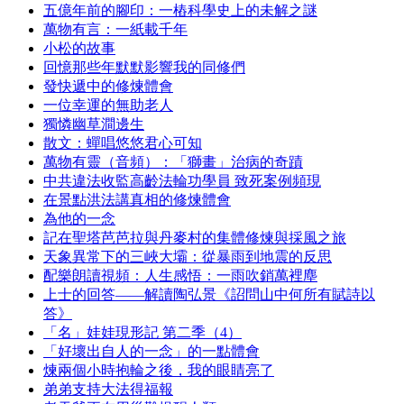
五億年前的腳印：一樁科學史上的未解之謎
萬物有言：一紙載千年
小松的故事
回憶那些年默默影響我的同修們
發快遞中的修煉體會
一位幸運的無助老人
獨憐幽草澗邊生
散文：蟬唱悠悠君心可知
萬物有靈（音頻）：「獅畫」治病的奇蹟
中共違法收監高齡法輪功學員 致死案例頻現
在景點洪法講真相的修煉體會
為他的一念
記在聖塔芭芭拉與丹麥村的集體修煉與採風之旅
天象異常下的三峽大壩：從暴雨到地震的反思
配樂朗讀視頻：人生感悟：一雨吹銷萬裡塵
上士的回答——解讀陶弘景《詔問山中何所有賦詩以
答》
「名」娃娃現形記 第二季（4）
「好壞出自人的一念」的一點體會
煉兩個小時抱輪之後，我的眼睛亮了
弟弟支持大法得福報