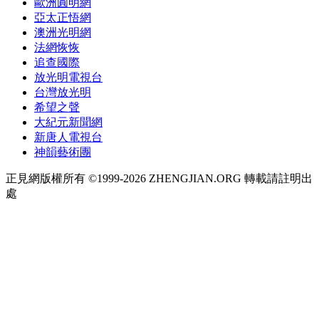
歐洲圓明網
亞太正悟網
澳洲光明網
法網恢恢
追查國際
放光明電視台
台灣放光明
希望之聲
大紀元新聞網
新唐人電視台
神韻藝術團
正見網版權所有 ©1999-2026 ZHENGJIAN.ORG 轉載請註明出
處