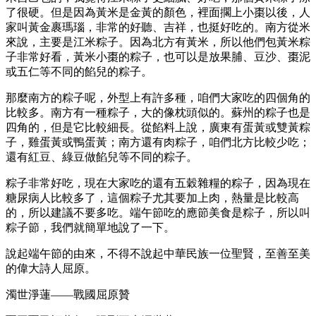
了很硬。但是因為黃米是金黃的顏色，裡面擱上小棗以後，人
家叫黃金裹瑪瑙，非常的好聽、吉祥，也挺好吃的。南方從米
來說，主要是江米粽子。因為北方有黃米，所以他們包黃米粽
子非常好看，黃米小棗的粽子，也可以是放果脯、豆沙、棗泥
或五仁等不同的餡兒的粽子。
那麼南方的粽子呢，外型上有許多種，咱們大家吃的四個角的
比較多。南方有一種粽子，大的像枕頭似的。蘇州的粽子也是
四角的，但是它比較細長。從餡料上說，廣東有蛋黃或雙黃粽
子，雞蛋黃或鴨蛋黃；南方還有肉粽子，咱們北方比較少吃；
還有紅豆、綠豆做餡兒等不同的粽子。
粽子非常好吃，現在大家吃的還有五穀雜糧的粽子，因為現在
糖尿病人比較多了，這個粽子尤其要加上肉，熱量是比較高
的，所以建議不要多吃。端午節吃的應節美食是粽子，所以叫
粽子節，我們就簡單地說了一下。
說起端午節的由來，不得不說起中華民族一位聖賢，至善至美
的偉大詩人屈原。
濁世淨蓮——戰國屈原贊