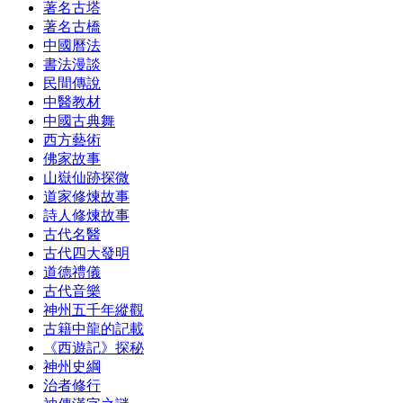
著名古塔
著名古橋
中國曆法
書法漫談
民間傳說
中醫教材
中國古典舞
西方藝術
佛家故事
山嶽仙跡探微
道家修煉故事
詩人修煉故事
古代名醫
古代四大發明
道德禮儀
古代音樂
神州五千年縱觀
古籍中龍的記載
《西遊記》探秘
神州史綱
治者修行