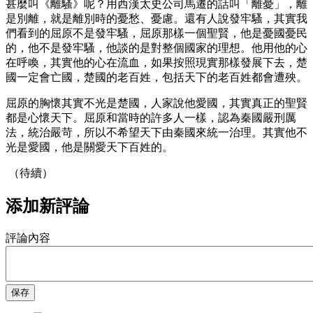
甚麼叫《離騷》呢？用西漢太史公司馬遷的話叫「離憂」，離
是別離，就是離別時的憂愁、憂慮。還有人說發牢騷，其實我
們看到的屈原不是發牢騷，屈原那樣一個聖賢，他是憂國憂民
的，他不是發牢騷，他談的是對整個國家的理想。他用他的心
在呼喚，其實他的心在流血，如果按照現實那樣發展下去，楚
國一定會亡國，楚國的老百姓，包括天下的老百姓都會遭殃。
屈原的胸懷其實不光是楚國，人家說他愛國，其實真正的聖賢
都是心懷天下。屈原和當時的許多人一樣，認為秦國嚴刑厲
法，統治嚴苛，所以不希望天下由秦國來統一治理。其實他不
光是愛國，他是關愛天下百姓的。
（待續）
添加新評論
評論內容
保存