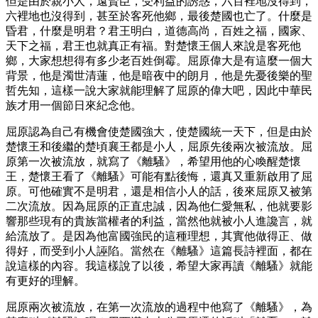
但是由於親小人，遠賢臣，受利益的誘惑，六百裡地沒得到，
六裡地也沒得到，甚至於客死他鄉，最後楚國也亡了。什麼是
昏君，什麼是明君？君王明白，道德高尚，百姓之福，國家、
天下之福，君王也就真正有福。對楚懷王個人來說是客死他
鄉，大家想想得有多少老百姓倒霉。屈原偉大是有這麼一個大
背景，他是濁世清蓮，他是暗夜中的朗月，他是先憂後樂的聖
哲先知，這樣一說大家就能理解了屈原的偉大吧，因此中華民
族才用一個節日來紀念他。
屈原認為自己有機會使楚國強大，使楚國統一天下，但是由於
楚懷王和後繼的楚頃襄王都是小人，屈原先後兩次被流放。屈
原第一次被流放，就寫了《離騷》，希望用他的心喚醒楚懷
王，楚懷王看了《離騷》可能有點後悔，還真又重新啟用了屈
原。可他確實不是明君，還是相信小人的話，後來屈原又被第
二次流放。因為屈原的正直忠誠，因為他仁愛無私，他就要影
響那些現有的貴族當權者的利益，當然他就被小人進讒言，就
給流放了。是因為他富國強民的這種理想，其實他做得正、做
得好，而受到小人誣陷。當然在《離騷》這篇長詩裡面，都在
說這樣的內容。我這樣說了以後，希望大家再讀《離騷》就能
有更好的理解。
屈原兩次被流放，在第一次流放的過程中他寫了《離騷》，為