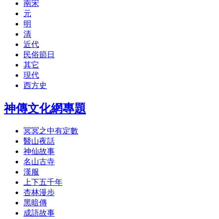
南宋
元
明
清
近代
民俗節日
其它
現代
西方史
神傳文化網專題
冥冥之中有定數
醫山夜話
神仙故事
名山古寺
漢服
上下五千年
杏林漫步
黑暗傳
成語故事