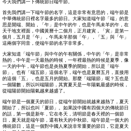
今天我們講一下傳統節日端午節。
首先我們講一下端午節的名字，這是非常有意思的，端午節是
中華傳統節日裡名字最多的節日。大家知道端午節「端」的意
思是開端、開始，「午」是中午的午，也是午馬未羊的午，在
天干地支裡面，中國黃曆十二個月，正月建寅，「寅」是第一
個月，五月是「午」，午馬未羊那個「午」，「五」與「午」
這兩個字同音，使端午節的名字非常多。
大家知道「端午節」與中午的午有關係，中午的「午」是非常
熱的，中午是一天最熱的時候，一年裡最熱的時候是夏季，像
一天的中午，端午節也是炎熱夏季的開始，所以是「端午
節」。也有「端五節」這個名字，端午也是夏曆五月，直接用
的這個「五」，也是五月的開始。那麼「端陽節」呢？五也是
一個陽數，所以叫端陽節，其實夏天是一年陽氣最盛的時候，
從端陽節開始陽氣越來越盛了。
端午節是一個夏天的節日，從端午節開始就越來越熱了，夏天
開始了，所以也叫「夏節」。如果說中國有四個大的傳統節日
的話，第一個是新年，它在冬天，清明節是春天裡的一個節
日，夏天就是端午節，還有秋天的中秋節。端午節是一個大的
傳統節日，這是一個對中國人來說非常重要的節日，它是夏天