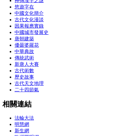
神傳漢字之謎
悠遊字在
中國文化簡介
古代文化漫談
因果報應實錄
中國城市發展史
唐朝建築
優曇婆羅花
中華典故
傳統武術
新唐人大賽
古代術數
歷史故事
古代天文地理
二十四節氣
相關連結
法輪大法
明慧網
新生網