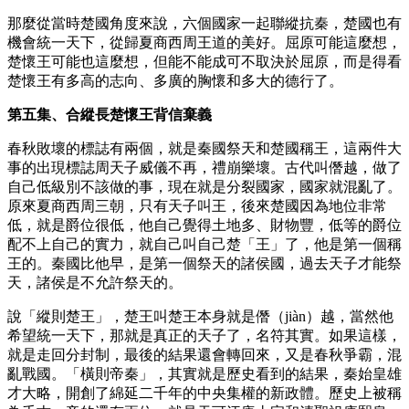
那麼從當時楚國角度來說，六個國家一起聯縱抗秦，楚國也有
機會統一天下，從歸夏商西周王道的美好。屈原可能這麼想，
楚懷王可能也這麼想，但能不能成可不取決於屈原，而是得看
楚懷王有多高的志向、多廣的胸懷和多大的德行了。
第五集、合縱長楚懷王背信棄義
春秋敗壞的標誌有兩個，就是秦國祭天和楚國稱王，這兩件大
事的出現標誌周天子威儀不再，禮崩樂壞。古代叫僭越，做了
自己低級別不該做的事，現在就是分裂國家，國家就混亂了。
原來夏商西周三朝，只有天子叫王，後來楚國因為地位非常
低，就是爵位很低，他自己覺得土地多、財物豐，低等的爵位
配不上自己的實力，就自己叫自己楚「王」了，他是第一個稱
王的。秦國比他早，是第一個祭天的諸侯國，過去天子才能祭
天，諸侯是不允許祭天的。
說「縱則楚王」，楚王叫楚王本身就是僭（jiàn）越，當然他
希望統一天下，那就是真正的天子了，名符其實。如果這樣，
就是走回分封制，最後的結果還會轉回來，又是春秋爭霸，混
亂戰國。「橫則帝秦」，其實就是歷史看到的結果，秦始皇雄
才大略，開創了綿延二千年的中央集權的新政體。歷史上被稱