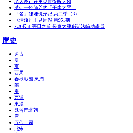
老天爺正在用災難提醒人類
清朝一位師爺的「平庸之惡」
「名」娃娃現形記 第二季（3）
《清流》正見周報 第951期
7.20反迫害日之前 長春大肆綁架法輪功學員
歷史
遠古
夏
商
西周
春秋戰國/東周
隋
秦
西漢
東漢
魏晉南北朝
唐
五代十國
北宋