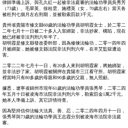
律師準備上訴。與孔久紅一起被非法庭審的法輪功學員吳秀芳
（73歲）、毛翠英、徐桂雲、施禮英（女，70歲左右）當天各
被枉判七個月左右刑期，並被勒索罰款3千元。
貴州省貴陽市修文縣60歲的法輪功學員胡明霞女士，於二零二
二年七月十一日被二十多人入室綁架，非法抄家、構陷，現在
她已經被非法判刑六年半了。
胡明霞是修文縣發改委幹部，因為修煉法輪功，二零一四年四
月被綁架，她被修文縣法院非法判刑六年，在羊艾監獄遭迫
害。
二零二二年七月十一日，有20多人來到胡明霞家，將她綁架，
並非法抄了家。胡明霞被關押在貴陽市三江看守所。胡明霞家
裡當時只有80多歲的母親和90多歲的父親，無人照顧。
據悉，遼寧省錦州市現年61歲的法輪功學員張秀琴，二零二四
年五月十日被凌海市法院非法判刑六年，勒索罰金1萬2千元。
她本人準備上訴。其它詳情待查。
因為堅持信仰法輪大法真、善、忍，二零二四年四月十一日，
張秀琴與73歲的法輪功學員王志霞分別被凌海市法院非法庭
審。