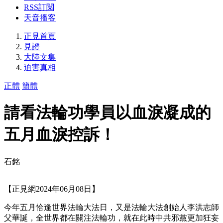
RSS訂閱
天音播客
正見首頁
見證
大陸文集
迫害真相
正體
簡體
請看法輪功學員以血淚凝成的
五月血淚控訴！
石銘
【正見網2024年06月08日】
今年五月恰逢世界法輪大法日，又是法輪大法創始人李洪志師
父華誕，全世界都在關注法輪功，就在此時中共邪黨更加狂妄