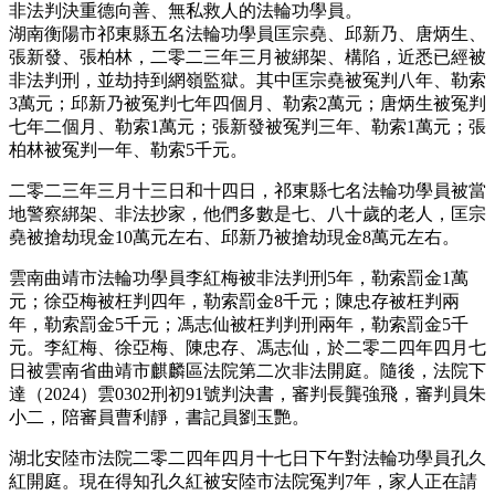
非法判決重德向善、無私救人的法輪功學員。
湖南衡陽市祁東縣五名法輪功學員匡宗堯、邱新乃、唐炳生、
張新發、張柏林，二零二三年三月被綁架、構陷，近悉已經被
非法判刑，並劫持到網嶺監獄。其中匡宗堯被冤判八年、勒索
3萬元；邱新乃被冤判七年四個月、勒索2萬元；唐炳生被冤判
七年二個月、勒索1萬元；張新發被冤判三年、勒索1萬元；張
柏林被冤判一年、勒索5千元。
二零二三年三月十三日和十四日，祁東縣七名法輪功學員被當
地警察綁架、非法抄家，他們多數是七、八十歲的老人，匡宗
堯被搶劫現金10萬元左右、邱新乃被搶劫現金8萬元左右。
雲南曲靖市法輪功學員李紅梅被非法判刑5年，勒索罰金1萬
元；徐亞梅被枉判四年，勒索罰金8千元；陳忠存被枉判兩
年，勒索罰金5千元；馮志仙被枉判判刑兩年，勒索罰金5千
元。李紅梅、徐亞梅、陳忠存、馮志仙，於二零二四年四月七
日被雲南省曲靖市麒麟區法院第二次非法開庭。隨後，法院下
達（2024）雲0302刑初91號判決書，審判長龔強飛，審判員朱
小二，陪審員曹利靜，書記員劉玉艷。
湖北安陸市法院二零二四年四月十七日下午對法輪功學員孔久
紅開庭。現在得知孔久紅被安陸市法院冤判7年，家人正在請