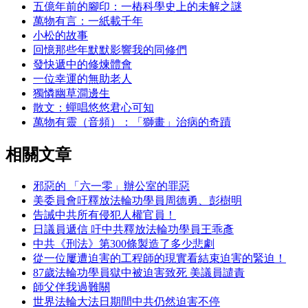
五億年前的腳印：一樁科學史上的未解之謎
萬物有言：一紙載千年
小松的故事
回憶那些年默默影響我的同修們
發快遞中的修煉體會
一位幸運的無助老人
獨憐幽草澗邊生
散文：蟬唱悠悠君心可知
萬物有靈（音頻）：「獅畫」治病的奇蹟
相關文章
邪惡的 「六一零」辦公室的罪惡
美委員會吁釋放法輪功學員周德勇、彭樹明
告誡中共所有侵犯人權官員！
日議員遞信 吁中共釋放法輪功學員王乖彥
中共《刑法》第300條製造了多少悲劇
從一位屢遭迫害的工程師的現實看結束迫害的緊迫！
87歲法輪功學員獄中被迫害致死 美議員譴責
師父伴我過難關
世界法輪大法日期間中共仍然迫害不停