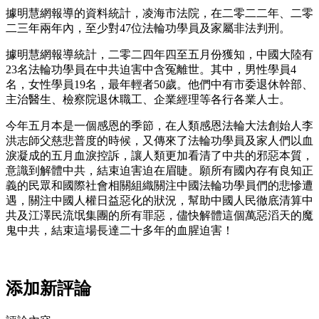
據明慧網報導的資料統計，凌海市法院，在二零二二年、二零
二三年兩年內，至少對47位法輪功學員及家屬非法判刑。
據明慧網報導統計，二零二四年四至五月份獲知，中國大陸有
23名法輪功學員在中共迫害中含冤離世。其中，男性學員4
名，女性學員19名，最年輕者50歲。他們中有市委退休幹部、
主治醫生、檢察院退休職工、企業經理等各行各業人士。
今年五月本是一個感恩的季節，在人類感恩法輪大法創始人李
洪志師父慈悲普度的時候，又傳來了法輪功學員及家人們以血
淚凝成的五月血淚控訴，讓人類更加看清了中共的邪惡本質，
意識到解體中共，結束迫害迫在眉睫。願所有國內存有良知正
義的民眾和國際社會相關組織關注中國法輪功學員們的悲慘遭
遇，關注中國人權日益惡化的狀況，幫助中國人民徹底清算中
共及江澤民流氓集團的所有罪惡，儘快解體這個萬惡滔天的魔
鬼中共，結束這場長達二十多年的血腥迫害！
添加新評論