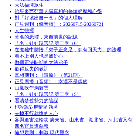
大法福澤眾生
給馬來西亞華人講真相的修煉經歷和心得
對「好壞出自一念」的個人理解
正見週刊（錄音版）：20260715-20260721
人生抉擇
莫名的恐懼，來自前世的記憶
「名」娃娃現形記 第二季（6）
在魔難中體悟「弟子正念足，師有回天力」的法理
看不上別人也是嫉妒心
做個正法時期的大法弟子
欲得反失的教訓
真相期刊：《還原》（第21期）
正見廣播（音頻）：幸運不是偶然
山風吹作滿窗雲
「名」娃娃現形記 第二季（5）
看清楚舊勢力的陰謀
也說說對時間的執著
去掉不行就換的人心
參與迫害法輪功 廣東省、山東省、湖北省、河北省又有
四名官員遭惡報
隨想幾則：刺激 現代觀念