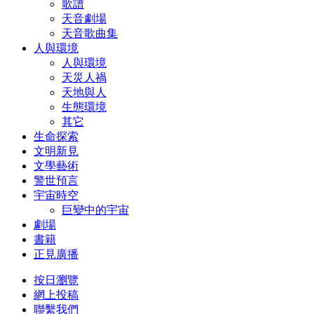
歌譜
天音劇場
天音歌曲集
人與環境
人與環境
天災人禍
天地與人
生態環境
其它
生命探索
文明新見
文學藝術
警世預言
宇宙時空
巨變中的宇宙
劇場
書籍
正見廣播
按日瀏覽
網上投稿
聯繫我們