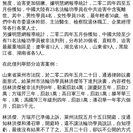
無度，迫害更加猖獗。據明慧網報導統計，二零二四年四至五
月份獲知，中國大陸有23名法輪功學員在中共迫害中含冤離
世。其中，男性學員4名，女性學員19名，最年輕者50歲。他
們中有市委退休幹部、主治醫生、檢察院退休職工、企業經理
等各行各業人士。
另據明慧網報導統計，二零二四年五月份獲知，中國大陸至少
有71名法輪功學員被非法判刑，分布於20個省、直轄市。迫害
最嚴重地區是：遼寧省12人，湖北省10人，山東省9人，黑龍
江省、湖南省各5人。
在此僅列舉部分迫害案例：
山東省萊州市法院，於二零二四年五月二十日，通過律師以書
面形式，給萊州市法輪功學員林洪傑等下達判決書，內容裡包
括林洪傑被非法判刑8年，勒索罰款4萬；謝慶財五年，罰款2
萬；方瑞芹三年，罰款1萬；高日軍三年，罰款1萬；滕琴華三
年，1萬；馮國萍三年緩刑四年，罰款1萬；潘召華一年零六個
月，罰款5千元。
林洪傑、方瑞芹已準備上訴。萊州法院五月十五日開庭，沒通
知林洪傑和潘召華，開庭時，還不讓法輪功學員說話，自知理
虧，最後沒有結果不了了之。五月二十日，卻以不公開的方式