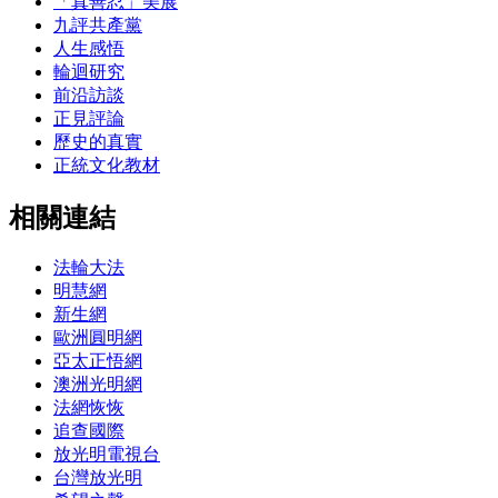
「真善忍」美展
九評共產黨
人生感悟
輪迴研究
前沿訪談
正見評論
歷史的真實
正統文化教材
相關連結
法輪大法
明慧網
新生網
歐洲圓明網
亞太正悟網
澳洲光明網
法網恢恢
追查國際
放光明電視台
台灣放光明