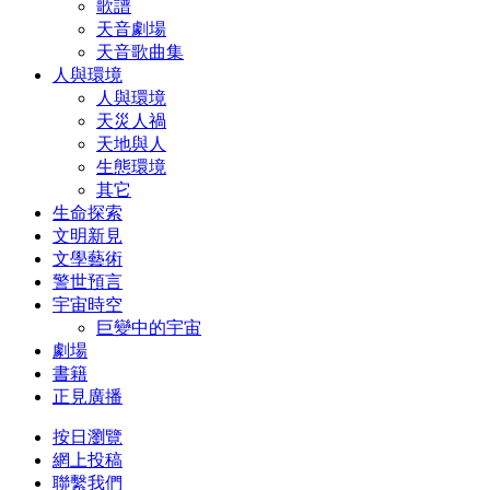
歌譜
天音劇場
天音歌曲集
人與環境
人與環境
天災人禍
天地與人
生態環境
其它
生命探索
文明新見
文學藝術
警世預言
宇宙時空
巨變中的宇宙
劇場
書籍
正見廣播
按日瀏覽
網上投稿
聯繫我們