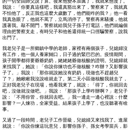
的一切全由師父說了算。後來他變本加厲了，我就來態度了。
我說：「你要真這樣吧，我還真豁出來了，警察來了，我就真
不怕他了，反正我也這麼大歲數了，他們能咋的我？」他一看
我真急眼了，他就不罵了，立馬消停了。警察再來騷擾，他就
護著我。敲不開門，警察就給我兒子孫子打電話，他們就編個
理由把警察支走，有時兒子和他爸還得統一口徑騙警察，說我
出門了。
我老兒子是一所鄉鎮中學的老師，家裡有兩個孩子，兒媳婦沒
有工作，他一個人養家餬口，日子過的緊巴巴的。疫情期間，
孩子開學都得要爺爺奶奶，姥姥姥爺做核酸的證明。兒媳婦就
來找我了，她說：「你說你煉功也不做核酸？咋辦？又影響孩
子了。」我說：「那你就說她沒有奶奶，現做也不趕趟兒
了？」她瞅瞅我沒說啥就走了。第二天小區做核酸我就去了，
正好我老兒子在現場，他看我來了，就說：「得了，你就回去
吧，沒做就沒做吧。」我說：「那孩子上學咋辦啊？」老兒子
說：「不用你管，你就回去吧。」我一邊走一邊心裡說：什麼
影響？一人煉功，全家受益。結果孩子上學了，也沒聽著有啥
事。
又過了一段時間，老兒子工作晉級，兒媳婦又來找我了。進屋
就說：「你說你煉這玩意兒，影響你孫子、孫女考學當兵，影