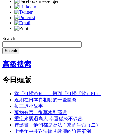
Search
Search
高級搜索
今日頭版
從「打掃浴缸」，悟到「打掃『欲』缸」
近期在日本真相點的一些體會
勸三退小故事
萬物有言：從草木到高遠
重症來襲遇高人 幸運從來不偶然
連環畫：他們都是為法而來的生命（二）
上半年中共對法輪功教師的迫害案例