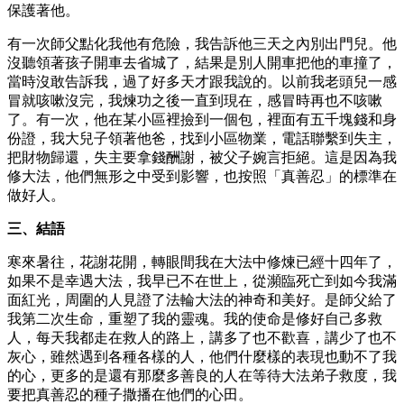
保護著他。
有一次師父點化我他有危險，我告訴他三天之內別出門兒。他
沒聽領著孩子開車去省城了，結果是別人開車把他的車撞了，
當時沒敢告訴我，過了好多天才跟我說的。以前我老頭兒一感
冒就咳嗽沒完，我煉功之後一直到現在，感冒時再也不咳嗽
了。有一次，他在某小區裡撿到一個包，裡面有五千塊錢和身
份證，我大兒子領著他爸，找到小區物業，電話聯繫到失主，
把財物歸還，失主要拿錢酬謝，被父子婉言拒絕。這是因為我
修大法，他們無形之中受到影響，也按照「真善忍」的標準在
做好人。
三、結語
寒來暑往，花謝花開，轉眼間我在大法中修煉已經十四年了，
如果不是幸遇大法，我早已不在世上，從瀕臨死亡到如今我滿
面紅光，周圍的人見證了法輪大法的神奇和美好。是師父給了
我第二次生命，重塑了我的靈魂。我的使命是修好自己多救
人，每天我都走在救人的路上，講多了也不歡喜，講少了也不
灰心，雖然遇到各種各樣的人，他們什麼樣的表現也動不了我
的心，更多的是還有那麼多善良的人在等待大法弟子救度，我
要把真善忍的種子撒播在他們的心田。