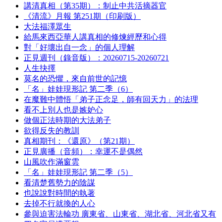
講清真相（第35期）：制止中共活摘器官
《清流》月報 第251期（印刷版）
大法福澤眾生
給馬來西亞華人講真相的修煉經歷和心得
對「好壞出自一念」的個人理解
正見週刊（錄音版）：20260715-20260721
人生抉擇
莫名的恐懼，來自前世的記憶
「名」娃娃現形記 第二季（6）
在魔難中體悟「弟子正念足，師有回天力」的法理
看不上別人也是嫉妒心
做個正法時期的大法弟子
欲得反失的教訓
真相期刊：《還原》（第21期）
正見廣播（音頻）：幸運不是偶然
山風吹作滿窗雲
「名」娃娃現形記 第二季（5）
看清楚舊勢力的陰謀
也說說對時間的執著
去掉不行就換的人心
參與迫害法輪功 廣東省、山東省、湖北省、河北省又有