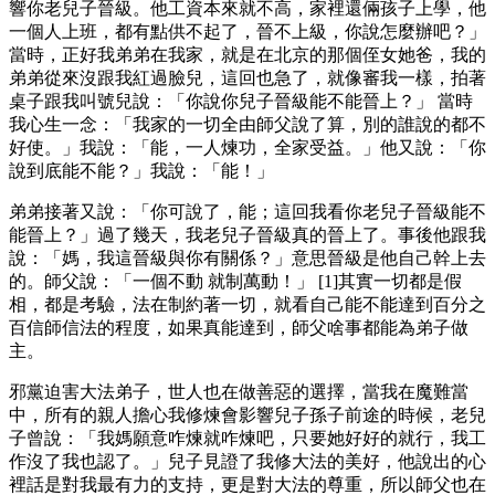
響你老兒子晉級。他工資本來就不高，家裡還倆孩子上學，他
一個人上班，都有點供不起了，晉不上級，你說怎麼辦吧？」
當時，正好我弟弟在我家，就是在北京的那個侄女她爸，我的
弟弟從來沒跟我紅過臉兒，這回也急了，就像審我一樣，拍著
桌子跟我叫號兒說：「你說你兒子晉級能不能晉上？」 當時
我心生一念：「我家的一切全由師父說了算，別的誰說的都不
好使。」我說：「能，一人煉功，全家受益。」他又說：「你
說到底能不能？」我說：「能！」
弟弟接著又說：「你可說了，能；這回我看你老兒子晉級能不
能晉上？」過了幾天，我老兒子晉級真的晉上了。事後他跟我
說：「媽，我這晉級與你有關係？」意思晉級是他自己幹上去
的。師父說：「一個不動 就制萬動！」 [1]其實一切都是假
相，都是考驗，法在制約著一切，就看自己能不能達到百分之
百信師信法的程度，如果真能達到，師父啥事都能為弟子做
主。
邪黨迫害大法弟子，世人也在做善惡的選擇，當我在魔難當
中，所有的親人擔心我修煉會影響兒子孫子前途的時候，老兒
子曾說：「我媽願意咋煉就咋煉吧，只要她好好的就行，我工
作沒了我也認了。」兒子見證了我修大法的美好，他說出的心
裡話是對我最有力的支持，更是對大法的尊重，所以師父也在