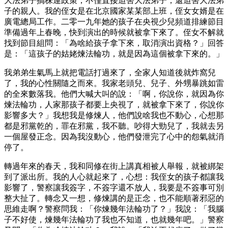
大法弟子搞株連政策，不僅直接迫害大法弟子，還迫害大法弟
子的親人。我的侄女是在北京國家某某部上班，侄女女婿是在
廣電總局工作。二零一九年她的孩子在央視少兒頻道排練節目
準備過年上春晚，快到演出的時候就被拿下來了。侄女不解就
找到節目組問：「為啥給孩子拿下來，取消演出資格？」回答
是：「這孩子的姑姥煉法輪功，就是因為這個被拿下來的。」
我弟弟生氣馬上就把電話打過來了，全家人知道後就炸窩兒
了，我的心性關隨之而來。我家老頭兒、兒子、外甥暴跳如雷
的全來數落我。他們大喊大叫的說：「啊，你說你，就因為你
煉法輪功，人家那孩子都要上央視了，就被拿下來了，你說你
影響多大？」我想我是修煉人，他們說啥我也不動心，心想那
都是邪黨乾的，罪在邪黨，我不聽。吵得大勁兒了，我就去另
一個屋發正念。因為我沒動心，他們發泄完了心中的怨氣就消
停了。
轉過年來的春天，我和同修在街上講真相被人舉報，就被綁架
到了派出所。我的人心就起來了，心想：我侄女的孩子都讓我
影響了，警察讓我簽字，不簽字還不放人，我要是不簽事可別
整大扯了。轉念又一想，修煉講的是正念，也不能順著邪惡的
思維走啊？警察問我：「你煉幾年法輪功了？」我說：「我腦
子不好使，煉幾年法輪功了我也不知道，也就幾年吧。」警察