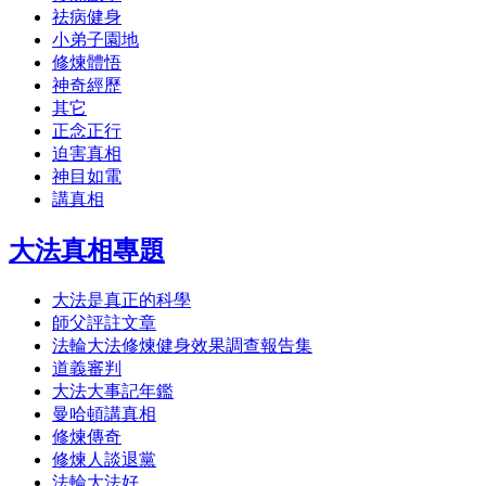
祛病健身
小弟子園地
修煉體悟
神奇經歷
其它
正念正行
迫害真相
神目如電
講真相
大法真相專題
大法是真正的科學
師父評註文章
法輪大法修煉健身效果調查報告集
道義審判
大法大事記年鑑
曼哈頓講真相
修煉傳奇
修煉人談退黨
法輪大法好