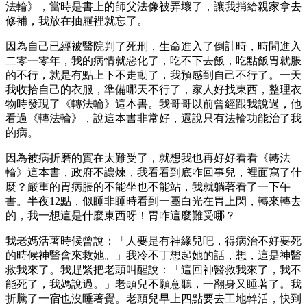
法輪》，當時是書上的師父法像被弄壞了，讓我捎給親家拿去
修補，我放在抽屜裡就忘了。
因為自己已經被醫院判了死刑，生命進入了倒計時，時間進入
二零一零年，我的病情就惡化了，吃不下去飯，吃點飯胃就脹
的不行，就是有點上下不走動了，我預感到自己不行了。一天
我收拾自己的衣服，準備哪天不行了，家人好找東西，整理衣
物時發現了《轉法輪》這本書。我哥哥以前曾經跟我說過，他
看過《轉法輪》，說這本書非常好，還說只有法輪功能治了我
的病。
因為被病折磨的實在太難受了，就想我也再好好看看《轉法
輪》這本書，政府不讓煉，我看看到底咋回事兒，裡面寫了什
麼？嚴重的胃病脹的不能坐也不能站，我就躺著看了一下午
書。半夜12點，似睡非睡時看到一團白光在胃上閃，轉來轉去
的，我一想這是什麼東西呀！胃咋這麼難受哪？
我老媽活著時候曾說：「人要是有神緣兒吧，得病治不好要死
的時候神醫會來救她。」我冷不丁想起她的話，想，這是神醫
救我來了。我趕緊把老頭叫醒說：「這回神醫救我來了，我不
能死了，我媽說過。」老頭兒不願意聽，一翻身又睡著了。我
折騰了一宿也沒睡著覺。老頭兒早上四點要去工地幹活，快到