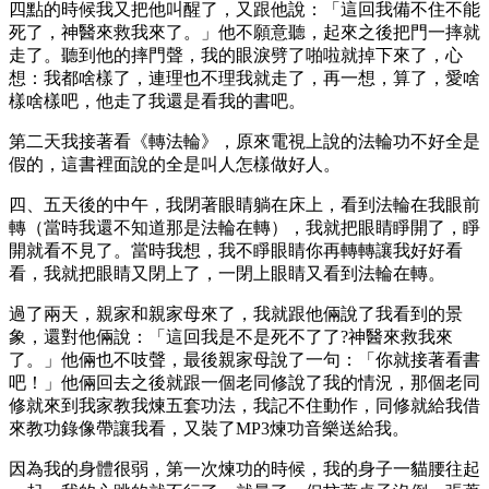
四點的時候我又把他叫醒了，又跟他說：「這回我備不住不能
死了，神醫來救我來了。」他不願意聽，起來之後把門一摔就
走了。聽到他的摔門聲，我的眼淚劈了啪啦就掉下來了，心
想：我都啥樣了，連理也不理我就走了，再一想，算了，愛啥
樣啥樣吧，他走了我還是看我的書吧。
第二天我接著看《轉法輪》，原來電視上說的法輪功不好全是
假的，這書裡面說的全是叫人怎樣做好人。
四、五天後的中午，我閉著眼睛躺在床上，看到法輪在我眼前
轉（當時我還不知道那是法輪在轉），我就把眼睛睜開了，睜
開就看不見了。當時我想，我不睜眼睛你再轉轉讓我好好看
看，我就把眼睛又閉上了，一閉上眼睛又看到法輪在轉。
過了兩天，親家和親家母來了，我就跟他倆說了我看到的景
象，還對他倆說：「這回我是不是死不了了?神醫來救我來
了。」他倆也不吱聲，最後親家母說了一句：「你就接著看書
吧！」他倆回去之後就跟一個老同修說了我的情況，那個老同
修就來到我家教我煉五套功法，我記不住動作，同修就給我借
來教功錄像帶讓我看，又裝了MP3煉功音樂送給我。
因為我的身體很弱，第一次煉功的時候，我的身子一貓腰往起