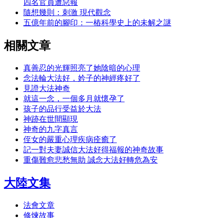
四名官員遭惡報
隨想幾則：刺激 現代觀念
五億年前的腳印：一樁科學史上的未解之謎
相關文章
真善忍的光輝照亮了她陰暗的心理
念法輪大法好，妗子的神經疼好了
見證大法神奇
就這一念，一個多月就懷孕了
孩子的品行受益於大法
神跡在世間顯現
神奇的九字真言
侄女的嚴重心理疾病痊癒了
記一對夫妻誠信大法好得福報的神奇故事
重傷難愈悲愁無助 誠念大法好轉危為安
大陸文集
法會文章
修煉故事