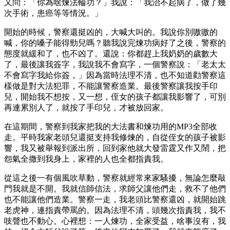
又問：「你為啥煉法輪功？」我說：「我治不起病了，做了幾
次手術，患癌等等情況。」
開始的時候，警察還挺凶的，大喊大叫的。我說你別嗷嗷的
喊，你的嗓子能得勁兒嗎？聽我說完煉功病好了之後，警察的
態度就緩和了，也不凶了。還說：你都趕上我奶奶的歲數大
了，最後讓我簽字，我說我不會寫字，一個警察說：「老太太
不會寫字我給你簽，」因為當時法理不清，也不知道勸警察這
樣做是對大法犯罪，不能讓警察造業。最後警察讓我按手印
兒，開始我不想按，又一想，侄女的孩子都讓我影響了，可別
再連累別人了，就按了手印兒，才被放回家。
在這期間，警察到我家把我的大法書和煉功用的MP3全部收
走。平時我家老頭兒還挺支持我修煉的，自從侄女的孩子被影
響，我又被舉報到派出所，回到家他就大發雷霆又作又鬧，把
怨氣全撒到我身上，家裡的人也全都指責我。
從這之後一有個風吹草動，警察就經常來家騷擾，無論怎麼敲
門我就是不開。我就信師信法，求師父讓他們走，救不了他們
也不能讓他們造業。警察一走，我老頭比警察還凶，就開始跳
老虎神，連指責帶罵的。因為法理不清，頭幾次指責我，我不
吱聲也不動心。心裡想：一人煉功，全家受益，啥事沒有，我