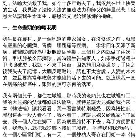
刻，法輪大法救了我。如今十多年過去了，我依然在世上快樂
的生活，我見證了法輪大法的無邊法力和師父的無量慈悲！感
恩大法讓我生命重生，感恩師父賜給我修煉的機緣。
一、生命盡頭的柳暗花明
我生長在農村，是一個地道的農家婦女，在沒修煉之前，就患
有嚴重的心臟病、胃病、腰腿痛等疾病。二零零四年又添了新
病，被醫院確診為甲狀腺癌症晚期，三個月之內就做了兩次手
術，甲狀腺被全部摘除，當時醫生告知家人，如果手術過程中
甲狀腺破裂，我就下不來手術台。因為施用麻藥過多，手術之
後我失去了記憶，大腦反應遲鈍，話也不太會說，人變的木木
的。並且要靠常年吃藥才能維持活下去的可能。就這樣我一直
在病痛的折磨中，艱難的無可奈何的活著。
我有兩個兒子，都住在城裡，那時我的老頭兒也在城裡打工，
我的大兒媳的父母都修煉法輪功。就特意讓大兒媳給我捎來一
本《轉法輪》讓我看看，我一看書就特別難受，因為悟性低，
就想這書一般人看不了，我不看了，就讓兒媳又給親家捎了回
去。我一個人住在鄉下，因為病重維持不下去，為了方便照顧
我，我老頭兒就把我從鄉下接到了城裡。 平時我和我老頭兒
在一個小區當門衛，有一天，一個煉功人寄存在門衛一本《轉