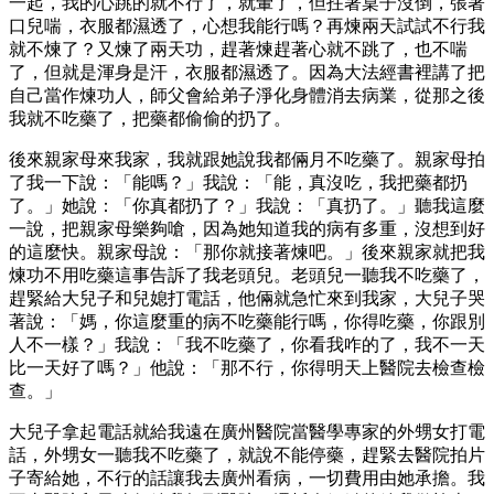
一起，我的心跳的就不行了，就暈了，但拄著桌子沒倒，張著
口兒喘，衣服都濕透了，心想我能行嗎？再煉兩天試試不行我
就不煉了？又煉了兩天功，趕著煉趕著心就不跳了，也不喘
了，但就是渾身是汗，衣服都濕透了。因為大法經書裡講了把
自己當作煉功人，師父會給弟子淨化身體消去病業，從那之後
我就不吃藥了，把藥都偷偷的扔了。
後來親家母來我家，我就跟她說我都倆月不吃藥了。親家母拍
了我一下說：「能嗎？」我說：「能，真沒吃，我把藥都扔
了。」她說：「你真都扔了？」我說：「真扔了。」聽我這麼
一說，把親家母樂夠嗆，因為她知道我的病有多重，沒想到好
的這麼快。親家母說：「那你就接著煉吧。」後來親家就把我
煉功不用吃藥這事告訴了我老頭兒。老頭兒一聽我不吃藥了，
趕緊給大兒子和兒媳打電話，他倆就急忙來到我家，大兒子哭
著說：「媽，你這麼重的病不吃藥能行嗎，你得吃藥，你跟別
人不一樣？」我說：「我不吃藥了，你看我咋的了，我不一天
比一天好了嗎？」他說：「那不行，你得明天上醫院去檢查檢
查。」
大兒子拿起電話就給我遠在廣州醫院當醫學專家的外甥女打電
話，外甥女一聽我不吃藥了，就說不能停藥，趕緊去醫院拍片
子寄給她，不行的話讓我去廣州看病，一切費用由她承擔。我