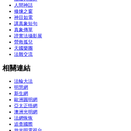
人間神話
修煉之窗
神目如電
講真象短句
真象傳單
證實法攝影展
營救孤兒
天國樂團
法難交流
相關連結
法輪大法
明慧網
新生網
歐洲圓明網
亞太正悟網
澳洲光明網
法網恢恢
追查國際
放光明電視台