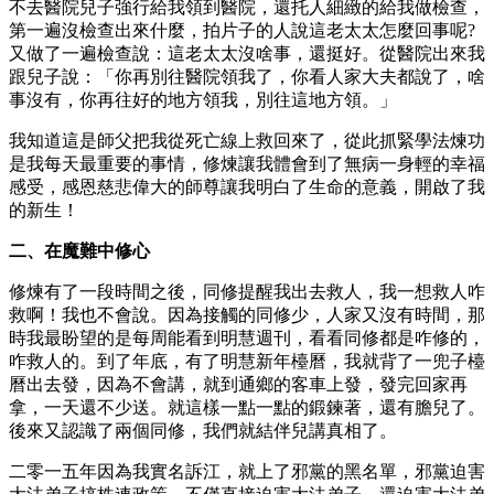
不去醫院兒子強行給我領到醫院，還托人細緻的給我做檢查，
第一遍沒檢查出來什麼，拍片子的人說這老太太怎麼回事呢?
又做了一遍檢查說：這老太太沒啥事，還挺好。從醫院出來我
跟兒子說：「你再別往醫院領我了，你看人家大夫都說了，啥
事沒有，你再往好的地方領我，別往這地方領。」
我知道這是師父把我從死亡線上救回來了，從此抓緊學法煉功
是我每天最重要的事情，修煉讓我體會到了無病一身輕的幸福
感受，感恩慈悲偉大的師尊讓我明白了生命的意義，開啟了我
的新生！
二、在魔難中修心
修煉有了一段時間之後，同修提醒我出去救人，我一想救人咋
救啊！我也不會說。因為接觸的同修少，人家又沒有時間，那
時我最盼望的是每周能看到明慧週刊，看看同修都是咋修的，
咋救人的。到了年底，有了明慧新年檯曆，我就背了一兜子檯
曆出去發，因為不會講，就到通鄉的客車上發，發完回家再
拿，一天還不少送。就這樣一點一點的鍛鍊著，還有膽兒了。
後來又認識了兩個同修，我們就結伴兒講真相了。
二零一五年因為我實名訴江，就上了邪黨的黑名單，邪黨迫害