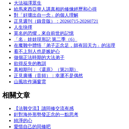
大法福澤眾生
給馬來西亞華人講真相的修煉經歷和心得
對「好壞出自一念」的個人理解
正見週刊（錄音版）：20260715-20260721
人生抉擇
莫名的恐懼，來自前世的記憶
「名」娃娃現形記 第二季（6）
在魔難中體悟「弟子正念足，師有回天力」的法理
看不上別人也是嫉妒心
做個正法時期的大法弟子
欲得反失的教訓
真相期刊：《還原》（第21期）
正見廣播（音頻）：幸運不是偶然
山風吹作滿窗雲
相關文章
【法難交流】讀同修交流有感
針對海外形勢發正念的一點思考
純淨的心
愛惜自己的同修吧