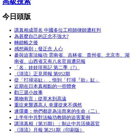
高級搜索
今日頭版
講真相成罪名 中國多位工程師律師遭枉判
為甚麼自己的正念不強大?
轉錯帳之後
感想兩則：發正念 人心
參與迫害法輪功 雲南省、吉林省、貴州省、北京市、湖
南省、山西省又有八名官員遭惡報
「名」娃娃現形記 第二季（7）
《清流》正見周報 第952期
從「打掃浴缸」，悟到「打掃『欲』缸」
近期在日本真相點的一些體會
勸三退小故事
萬物有言：從草木到高遠
重症來襲遇高人 幸運從來不偶然
連環畫：他們都是為法而來的生命（二）
上半年中共對法輪功教師的迫害案例
講清真相（第35期）：制止中共活摘器官
《清流》月報 第251期（印刷版）