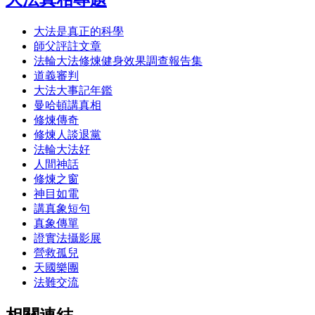
大法是真正的科學
師父評註文章
法輪大法修煉健身效果調查報告集
道義審判
大法大事記年鑑
曼哈頓講真相
修煉傳奇
修煉人談退黨
法輪大法好
人間神話
修煉之窗
神目如電
講真象短句
真象傳單
證實法攝影展
營救孤兒
天國樂團
法難交流