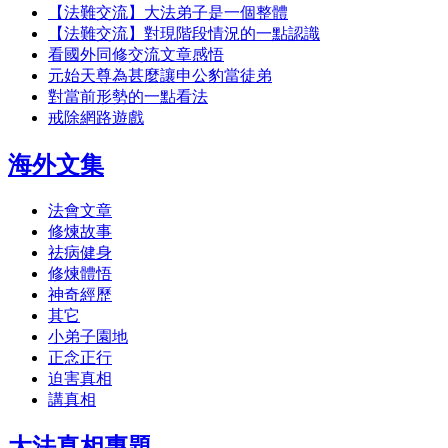
【法難交流】大法弟子是一個整體
【法難交流】對現階段情況的一點認識
看國外同修交流文章感悟
元始天尊為甚麼讓申公豹當徒弟
對當前形勢的一點看法
戒除網路遊戲
海外文集
法會文章
修煉故事
祛病健身
修煉體悟
神奇經歷
其它
小弟子園地
正念正行
迫害真相
講真相
大法真相專題