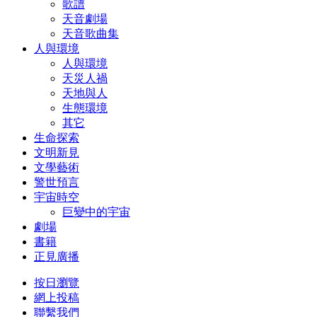
歌譜
天音劇場
天音歌曲集
人與環境
人與環境
天災人禍
天地與人
生態環境
其它
生命探索
文明新見
文學藝術
警世預言
宇宙時空
巨變中的宇宙
劇場
書籍
正見廣播
按日瀏覽
網上投稿
聯繫我們