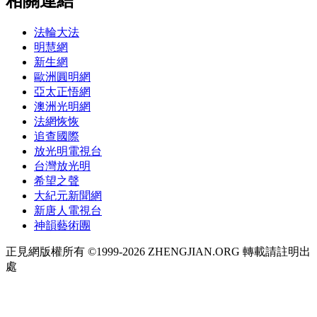
相關連結
法輪大法
明慧網
新生網
歐洲圓明網
亞太正悟網
澳洲光明網
法網恢恢
追查國際
放光明電視台
台灣放光明
希望之聲
大紀元新聞網
新唐人電視台
神韻藝術團
正見網版權所有 ©1999-2026 ZHENGJIAN.ORG 轉載請註明出
處